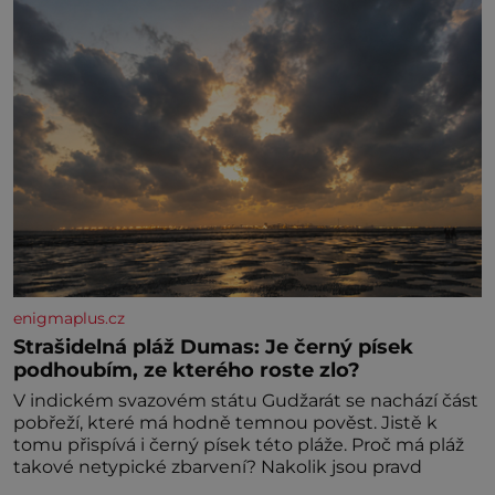
enigmaplus.cz
Strašidelná pláž Dumas: Je černý písek
podhoubím, ze kterého roste zlo?
V indickém svazovém státu Gudžarát se nachází část
pobřeží, které má hodně temnou pověst. Jistě k
tomu přispívá i černý písek této pláže. Proč má pláž
takové netypické zbarvení? Nakolik jsou pravd