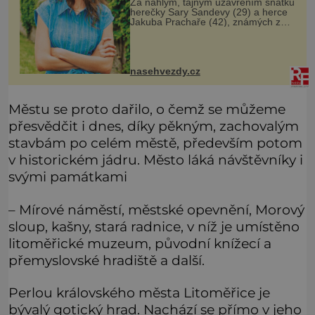
Za náhlým, tajným uzavřením sňatku
herečky Sary Sandevy (29) a herce
Jakuba Prachaře (42), známých ze
seriálu Jakub a Sara, se skrývá
možná mnohem víc než jen touha
posvětit čirou lásku! Vynořily se
nasehvezdy.cz
Městu se proto dařilo, o čemž se můžeme
přesvědčit i dnes, díky pěkným, zachovalým
stavbám po celém městě, především potom
v historickém jádru. Město láká návštěvníky i
svými památkami
– Mírové náměstí, městské opevnění, Morový
sloup, kašny, stará radnice, v níž je umístěno
litoměřické muzeum, původní knížecí a
přemyslovské hradiště a další.
Perlou královského města Litoměřice je
bývalý gotický hrad. Nachází se přímo v jeho