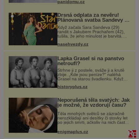
panidomu.cz
kolegy z práce. Nebo marně v
paměti
Drsná odplata za nevěru!
Plánovaná svatba Sandevy a
Prachaře začíná být v
Když začala Sara Sandeva (29)
ohrožení!
randit s Jakubem Prachařem (42),
tušila, že jeho minulost je barvitá.
Možná doufala, že se vedle ní
nasehvezdy.cz
konečně změní. To se ale asi
nestalo. Láska Sary Sandevy (29) a
Jakuba
Lapka Grasel si na panstvo
netroufl?
Strhne ji z postele, sváže ji a krutě
zbije. „Kde jsou peníze?“ naléhá
Grasel na starou švadlenku. Když
mu to neprozradí – ostatně ani
historyplus.cz
nemůže, protože žádné nemá,
spokojí se lupič s několika měďáky a
Neporušená těla svatých: Jak
je možné, že vzdorují času?
Těla mnohých světců se zázračně
nerozkládají ani desítky či stovky let
po jejich smrti, ačkoliv na nich často
nebylo provedeno balzamování či
jiné pokusy o konzervaci.
enigmaplus.cz
Neporušené ostatky bývají považo