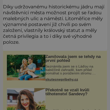
Díky udržovanému historickému jádru mají
návštěvníci města možnost projít se řadou
malebných ulic a náměstí. Litoměřice měly
významné postavení již chvíli po svém
založení, vlastnily královský statut a měly
četná privilegia a to i díky své výhodné
poloze.
Zamilovala jsem se tehdy na
první pohled
Seznámila jsem se s Láďou na
babiččině zahradě, kam přišel
pomáhat s porážením stromu.
Babička mě před ním ale varovala…
skutecnepribehy.cz
Babička se mě často ptávala, kdy se
už konečně vdám. Dost mě to
deptalo,
Překotně se vzali kvůli
těhotenství Sandevy?