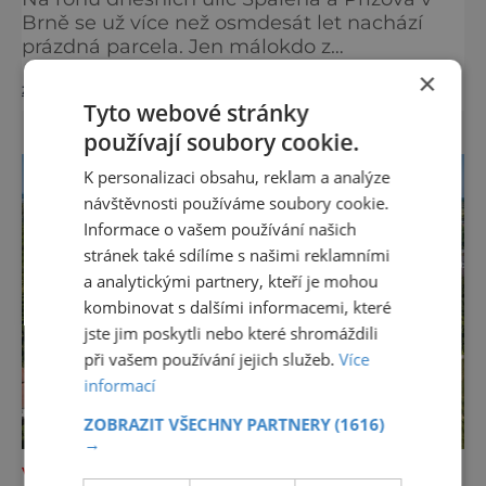
Brně se už více než osmdesát let nachází
prázdná parcela. Jen málokdo z
kolemjdoucích tuší, že právě zde stála jedna
×
zobrazit více >>
z největších synagog v českých zemích –
Tyto webové stránky
monumentální stavba, která byla po
používají soubory cookie.
desetiletí symbolem sebevědomé a
prosperující židovské komunity. Brněnská
K personalizaci obsahu, reklam a analýze
Velká synagoga byla slavnostně otevřena v
návštěvnosti používáme soubory cookie.
roce 1856, v době, kdy se město proměňovalo
Informace o vašem používání našich
v p
stránek také sdílíme s našimi reklamními
a analytickými partnery, kteří je mohou
kombinovat s dalšími informacemi, které
jste jim poskytli nebo které shromáždili
při vašem používání jejich služeb.
Více
informací
ZOBRAZIT VŠECHNY PARTNERY
(1616)
→
VÝLETY ZA POZNÁNÍM