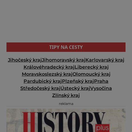
TIPY NA CESTY
Jihočeský kraj
Jihomoravský kraj
Karlovarský kraj
Královéhradecký kraj
Liberecký kraj
Moravskoslezský kraj
Olomoucký kraj
Pardubický kraj
Plzeňský kraj
Praha
Středočeský kraj
Ústecký kraj
Vysočina
Zlínský kraj
reklama