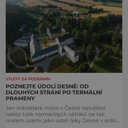
VÝLETY ZA POZNÁNÍM
POZNEJTE ÚDOLÍ DESNÉ: OD
DLOUHÝCH STRÁNÍ PO TERMÁLNÍ
PRAMENY
Jen málokteré místo v České republice
nabízí tolik rozmanitých zážitků na tak
malém území jako údolí řeky Desné v srdci
Jeseníků. Během jediného dne můžete