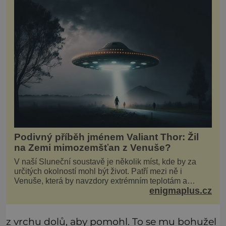
Podivný příběh jménem Valiant Thor: Žil
na Zemi mimozemšťan z Venuše?
V naší Sluneční soustavě je několik míst, kde by za
určitých okolností mohl být život. Patří mezi ně i
Venuše, která by navzdory extrémním teplotám a
enigmaplus.cz
smrtícímu složení atmosféry teoreticky mohla ukrývat
životní formy. Potvrzovat to má i podivný příběh muže
jménem Valiant Thor. Opravdu šlo o mimozem
z vrchu dolů, aby pomohl. To se mu bohužel