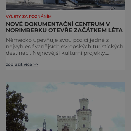
VÝLETY ZA POZNÁNÍM
NOVÉ DOKUMENTAČNÍ CENTRUM V
NORIMBERKU OTEVŘE ZAČÁTKEM LÉTA
Německo upevňuje svou pozici jedné z
nejvyhledávanějších evropských turistických
destinací. Nejnovější kulturní projekty,
otevření inovativních muzeí a velkolepé
zobrazit více >>
rekonstrukce historických památek přitahují
návštěvníky z celého světa. V nadcházejících
měsících se zde propojí kultura, historie i
moderní zážitky do jedinečné nabídky
turistických míst – přinášíme jejich výběr. Po
přibližně pětileté