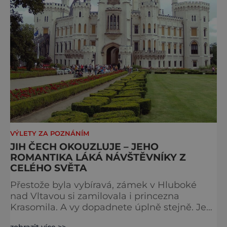
VÝLETY ZA POZNÁNÍM
JIH ČECH OKOUZLUJE – JEHO
ROMANTIKA LÁKÁ NÁVŠTĚVNÍKY Z
CELÉHO SVĚTA
Přestože byla vybíravá, zámek v Hluboké
nad Vltavou si zamilovala i princezna
Krasomila. A vy dopadnete úplně stejně. Je
totiž jedním z nejkrásnějších u nás. Vypadá