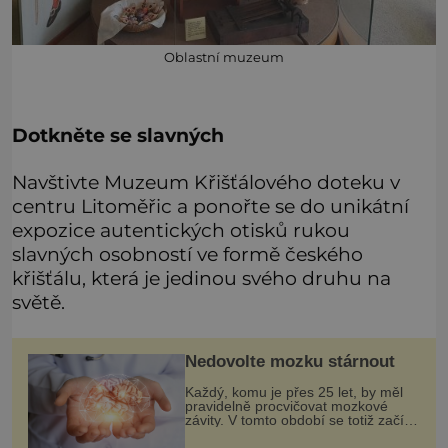
Oblastní muzeum
Dotkněte se slavných
Navštivte Muzeum Křišťálového doteku v
centru Litoměřic a ponořte se do unikátní
expozice autentických otisků rukou
slavných osobností ve formě českého
křišťálu, která je jedinou svého druhu na
světě.
Nedovolte mozku stárnout
Každý, komu je přes 25 let, by měl
pravidelně procvičovat mozkové
závity. V tomto období se totiž začíná
zhoršovat paměť. Možná máte
problém vzpomenout si na jméno