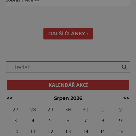
zobrazit více >>
jako nazdobený bílý dort na svatební tabuli.
Právě proto tam proudí desítky tisíc turistů.
Zámek, který najdete 9 kilometrů od
Českých Budějovic, byl inspirován anglickým
královským
DALŠÍ ČLÁNKY ›
KALENDÁŘ AKCÍ
<<
Srpen 2026
>>
27
28
29
30
31
1
2
3
4
5
6
7
8
9
10
11
12
13
14
15
16