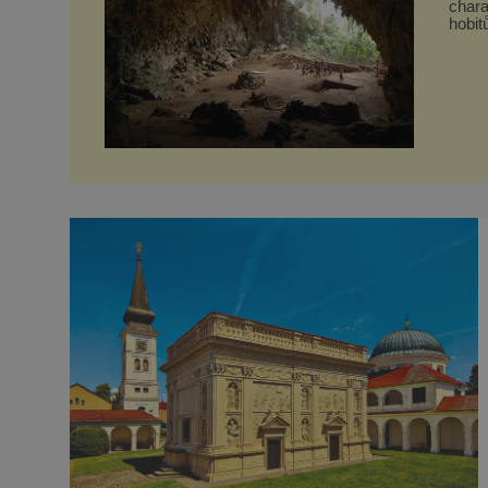
chara
hobitů. Z půlčíků, jak jim říká, následně udělá hlav
slavn
kdysi