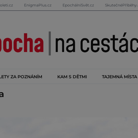
oleti.cz
EnigmaPlus.cz
EpochálníSvět.cz
SkutečnéPříběhy.
LETY ZA POZNÁNÍM
KAM S DĚTMI
TAJEMNÁ MÍSTA
a