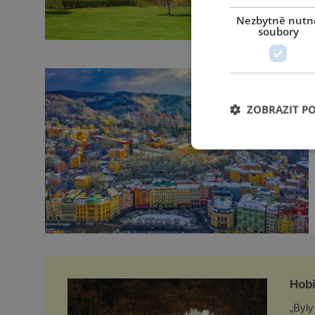
Nezbytně nutn
soubory
ZOBRAZIT P
Hobi
„Byly