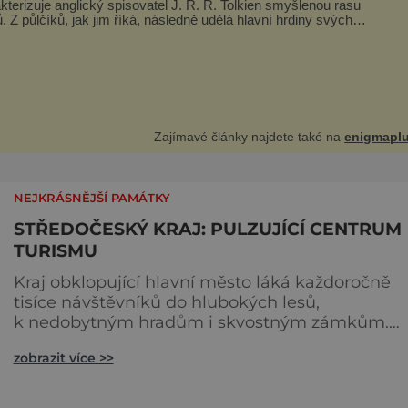
kterizuje anglický spisovatel J. R. R. Tolkien smyšlenou rasu
ní hrdiny svých
ých fantasy knih. Podobné bytosti prý ovšem naši planetu opravdu
 obývaly. Šlo o naše
Zajímavé články najdete také na
enigmaplu
NEJKRÁSNĚJŠÍ PAMÁTKY
STŘEDOČESKÝ KRAJ: PULZUJÍCÍ CENTRUM
TURISMU
Kraj obklopující hlavní město láká každoročně
tisíce návštěvníků do hlubokých lesů,
k nedobytným hradům i skvostným zámkům.
Toulat se můžete mezi skalami, obdivovat
zobrazit více >>
technické památky i malebná náměstí. Itálie v
Kosmonosích Loreta byla postavena
v Kosmonosích u Mladé Boleslavi na místě