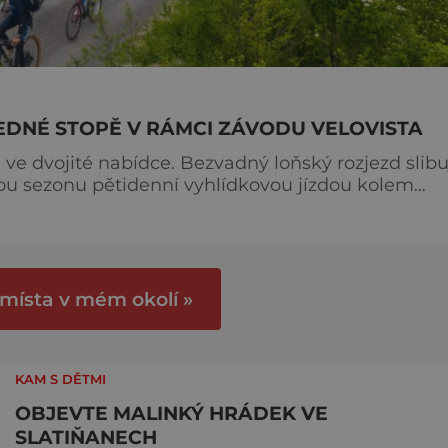
EDNÉ STOPĚ V RÁMCI ZÁVODU VELOVISTA
ve dvojité nabídce. Bezvadný loňský rozjezd slibu
ckou sezonu pětidenní vyhlídkovou jízdou kolem
i Rakouska. Jede se na pohodu, s komfortním a
s o tři týdny dříve, už mezi 25. dubnem a 3.
klist
 místa v mém okolí »
KAM S DĚTMI
OBJEVTE MALINKÝ HRÁDEK VE
SLATIŇANECH