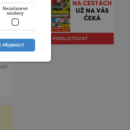
v
Nezařazené
soubory
é
PROLISTOVAT
E PŘIJMOUT
vat
a
.