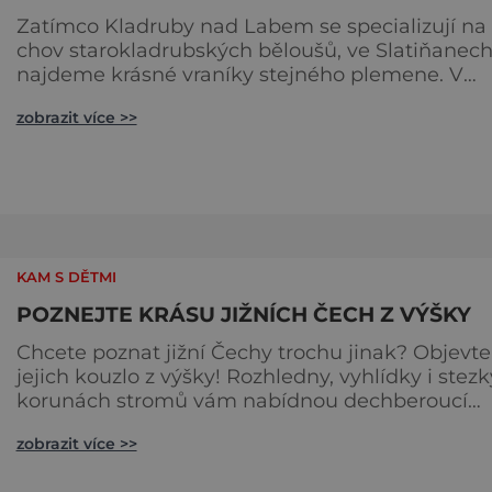
Zatímco Kladruby nad Labem se specializují na
chov starokladrubských běloušů, ve Slatiňanec
najdeme krásné vraníky stejného plemene. V
hipologickém muzeu v budově zámku se dozvít
zobrazit více >>
více o chovu těchto koní, jsou tu vystaveny
významné obrazy s koňskými motivy, sedla a
postroje, některé exponáty připomínají využití k
ve vojenství, dopravě, honech či dostizích. [caption
id="attachment_74515
KAM S DĚTMI
POZNEJTE KRÁSU JIŽNÍCH ČECH Z VÝŠKY
Chcete poznat jižní Čechy trochu jinak? Objevte
jejich kouzlo z výšky! Rozhledny, vyhlídky i stezk
korunách stromů vám nabídnou dechberoucí
pohledy na řeky, lesy, města i Alpy v dálce. Ptačí
zobrazit více >>
pozorovatelna Vrbenské rybníky Začněte třeba na
Stezce korunami stromů Lipno, kde se projdete