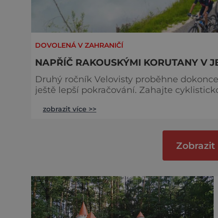
DOVOLENÁ V ZAHRANIČÍ
NAPŘÍČ RAKOUSKÝMI KORUTANY V J
Druhý ročník Velovisty proběhne dokonce 
ještě lepší pokračování. Zahajte cyklisti
korutanských jezer v nejslunečnější část
zobrazit více >>
kompletním servisem včetně noclehů. Leto
květnem. Ano, Velovista se dá nazvat i cy
Zobrazit