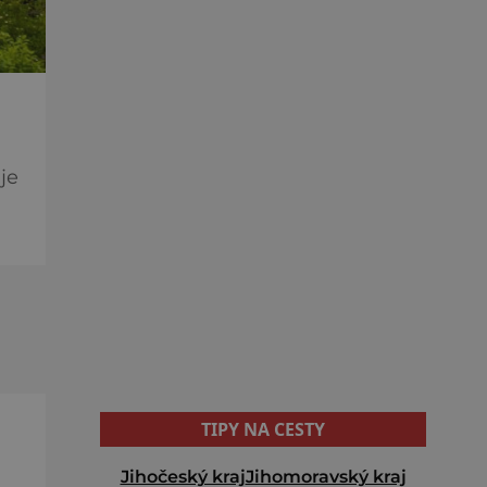
je
TIPY NA CESTY
Jihočeský kraj
Jihomoravský kraj