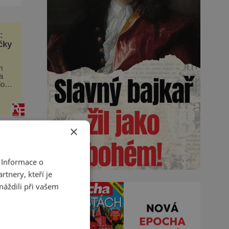
:
čky
m
a
domí
 ale
utně
×
 Informace o
tnery, kteří je
máždili při vašem