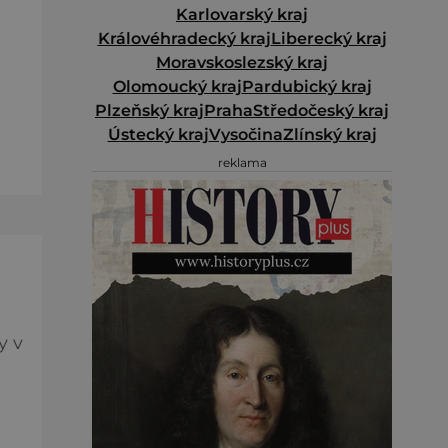
Karlovarský kraj
Královéhradecký kraj
Liberecký kraj
h
Moravskoslezský kraj
Olomoucký kraj
Pardubický kraj
e
Plzeňský kraj
Praha
Středočeský kraj
Ústecký kraj
Vysočina
Zlínský kraj
oní
reklama
y v
 ve