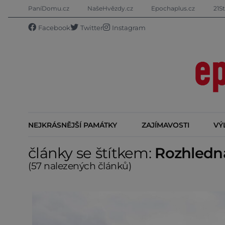
PaníDomu.cz
NašeHvězdy.cz
Epochaplus.cz
21St
Facebook
Twitter
Instagram
NEJKRÁSNĚJŠÍ PAMÁTKY
ZAJÍMAVOSTI
VÝ
články se štítkem:
Rozhledn
(57 nalezených článků)