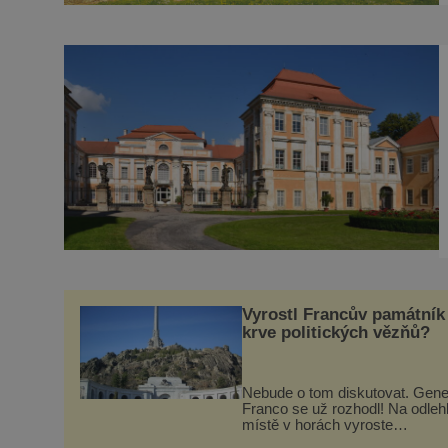
Vyrostl Francův památník
krve politických vězňů?
Nebude o tom diskutovat. Gene
Franco se už rozhodl! Na odle
místě v horách vyroste
monumentální památník jako p