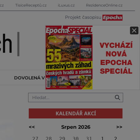
cz
TisíceReceptů.cz
iLuxus.cz
RezidenceOnline.cz
Projekt časopisu
×
DOVOLENÁ V ZAHRANIČÍ
KALENDÁŘ AKCÍ
KALENDÁŘ AKCÍ
<<
Srpen 2026
>>
27
28
29
30
31
1
2