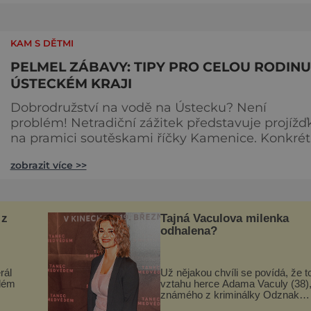
dřevěného kostelíka. Je tvořena střední
obdélníkovou budovou Santa Casa a jejím vzor
byla první stavba to
KAM S DĚTMI
PELMEL ZÁBAVY: TIPY PRO CELOU RODINU
ÚSTECKÉM KRAJI
Dobrodružství na vodě na Ústecku? Není
problém! Netradiční zážitek představuje projížď
na pramici soutěskami říčky Kamenice. Konkré
Edmundovou a Divokou. Je však nutné mít na
zobrazit více >>
paměti, že trasu je možné absolvovat pouze od
Velikonoc do konce října. Při projížďce můžete
obdivovat nejen dokonalost přírody, ale také řa
výjimečných živočišných druhů – zejména
 z
Tajná Vaculova milenka
rojovníka bahenního nebo ledňáčka
odhalena?
rál
Už nějakou chvíli se povídá, že t
hlém
vztahu herce Adama Vaculy (38)
známého z kriminálky Odznak
octa
Vysočina, pořádně skřípe. A teď je