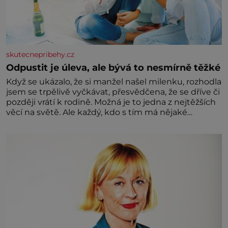
skutecnepribehy.cz
Odpustit je úleva, ale bývá to nesmírně těžké
Když se ukázalo, že si manžel našel milenku, rozhodla
jsem se trpělivě vyčkávat, přesvědčena, že se dříve či
později vrátí k rodině. Možná je to jedna z nejtěžších
věcí na světě. Ale každý, kdo s tím má nějaké
zkušenosti, se zapřísahá, že pokud odpustíte,
znatelně se vám uleví. Když se ke mně doneslo, že si
manžel pořídil milenku,