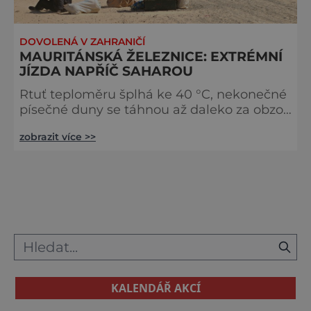
DOVOLENÁ V ZAHRANIČÍ
MAURITÁNSKÁ ŽELEZNICE: EXTRÉMNÍ
JÍZDA NAPŘÍČ SAHAROU
Rtuť teploměru šplhá ke 40 °C, nekonečné
písečné duny se táhnou až daleko za obzor,
kam lidské oko nedohlédne. Vyprahlou
zobrazit více >>
mauritánskou pustinou se na
severovýchod od pobřeží Atlantského
oceánu v délce 704 kilometrů táhne
železnice, po které denně putují jedny z
nejdelších vlaků světa… Mauritánie je
jednou z afrických zemí, které se pyšní
velkým bohatstvím v podobě přírodních
zdrojů, především žele
KALENDÁŘ AKCÍ