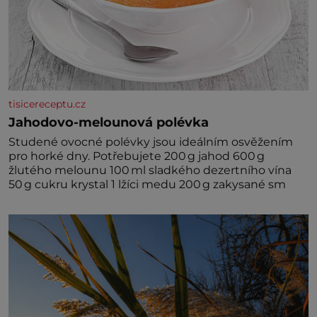
tisicereceptu.cz
Jahodovo-melounová polévka
Studené ovocné polévky jsou ideálním osvěžením
pro horké dny. Potřebujete 200 g jahod 600 g
žlutého melounu 100 ml sladkého dezertního vína
50 g cukru krystal 1 lžíci medu 200 g zakysané sm