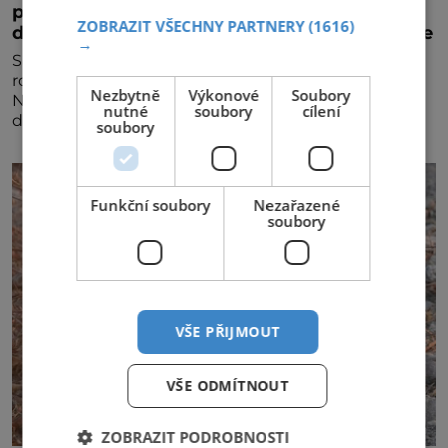
partnerství. Cestujícím nově zpřístupní
ZOBRAZIT VŠECHNY PARTNERY
(1616)
dalších devět destinací v jižní a střední Africe
→
Společnosti Emirates a South African Airways (SAA)
rozšiřují svou dlouholetou codesharovou spolupráci.
Nezbytně
Výkonové
Soubory
Nová reciproční dohoda zpřístupní cestujícím devět
nutné
soubory
cílení
dalších destinací v jižní a střední Africe a u
soubory
Funkční soubory
Nezařazené
soubory
VŠE PŘIJMOUT
VŠE ODMÍTNOUT
ZOBRAZIT PODROBNOSTI