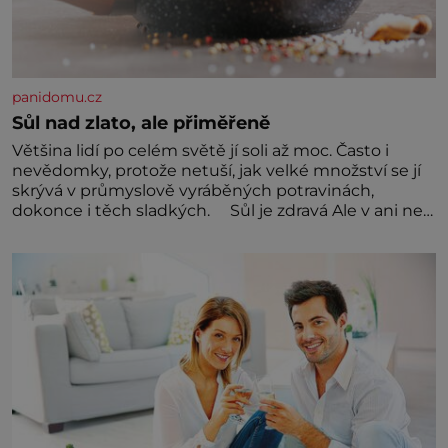
panidomu.cz
Sůl nad zlato, ale přiměřeně
Většina lidí po celém světě jí soli až moc. Často i
nevědomky, protože netuší, jak velké množství se jí
skrývá v průmyslově vyráběných potravinách,
dokonce i těch sladkých. Sůl je zdravá Ale v ani ne
třetinovém množství, než je pro většinu populace
běžné. Její základní složky– sodík a chlór – jsou
zásadní pro správné hospodaření