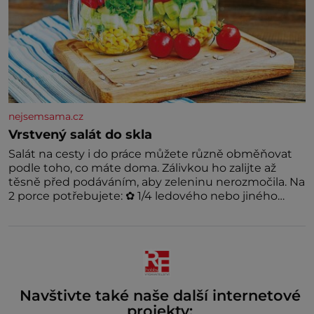
nejsemsama.cz
Vrstvený salát do skla
Salát na cesty i do práce můžete různě obměňovat
podle toho, co máte doma. Zálivkou ho zalijte až
těsně před podáváním, aby zeleninu nerozmočila. Na
2 porce potřebujete: ✿ 1/4 ledového nebo jiného
salátu (římský salát, polníček…) ✿ 1 malá konzerva
kukuřice ✿ ½ okurky ✿ 2 rajčata Zálivka: ✿ 4 lžíce
olivového oleje ✿ 1 lžíci citronové šťávy ✿ ½ stroužku
Navštivte také naše další internetové
projekty: