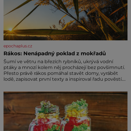
epochaplus.cz
Rákos: Nenápadný poklad z mokřadů
Šumí ve větru na březích rybníků, ukrývá vodní
ptáky a mnozí kolem něj procházejí bez povšimnutí.
Přesto právě rákos pomáhal stavět domy, vyrábět
lodě, zapisovat první texty a inspiroval řadu pověstí.
Tato skromná, ale užitečná rostlina provází člověka
už tisíce let. Většina lidí vnímá rákos jen jako
obyčejnou kulisu letního koupání. Stačí se však
podívat