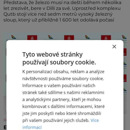
Představa, že železo musí na dešti během několika
let zrezivět, bere v Dillí za své. Uprostřed komplexu
Qutb stojí více než sedm metrů vysoký železný
sloup, který už přibližně 1 600 let odolává počasí
×
Tyto webové stránky
používají soubory cookie.
K personalizaci obsahu, reklam a analýze
návštěvnosti používáme soubory cookie.
Informace o vašem používání našich
stránek také sdílíme s našimi reklamními
a analytickými partnery, kteří je mohou
kombinovat s dalšími informacemi, které
jste jim poskytli nebo které shromáždili
při vašem používání jejich služeb.
Více
iluxus.cz
informací
Emirates a South African Airways rozšiřují