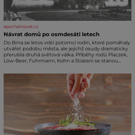
epochalnisvet.cz
Návrat domů po osmdesáti letech
Do Brna se letos vrátí potomci rodin, které pomáhaly
utvářet podobu města, ale jejichž osudy dramaticky
přerušila druhá světová válka. Příběhy rodů Placzek,
Löw-Beer, Fuhrmann, Kohn a Stiassni se stanou
jednou z hlavních dramaturgických linií festivalu
židovské kultury ŠTETL FEST 2026. Některé návraty
nejsou jednoduché. Místa, která si člověk pamatuje z
rodinných vyprávění, už dávno