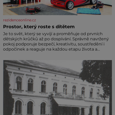
rezidenceonline.cz
Prostor, který roste s dítětem
Je to svět, který se vyvíjí a proměňuje od prvních
dětských krůčků až po dospívání. Správně navržený
pokoj podporuje bezpečí, kreativitu, soustředění i
odpočinek a reaguje na každou etapu života a
specifické potřeby dítěte. Pro nejmenší je klíčová
jednoduchost, měkkost a bezpečí, proto by pokoj
miminka měl působit především klidně a útulně.
Předškolní věk je