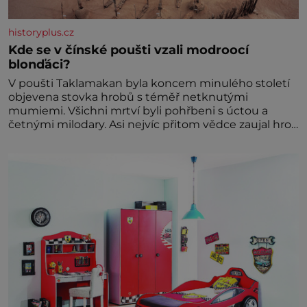
historyplus.cz
Kde se v čínské poušti vzali modroocí
blonďáci?
V poušti Taklamakan byla koncem minulého století
objevena stovka hrobů s téměř netknutými
mumiemi. Všichni mrtví byli pohřbeni s úctou a
četnými milodary. Asi nejvíc přitom vědce zaujal hrob
tříměsíčního chlapečka s modrou filcovou čapkou, z
níž se draly blonďaté vlásky. Fakt, že jsou těla
dávných lidí nesmírně dobře zachovalá, přičítají
odborníci zdejším klimatickým podmínkám. Sucho,
prosolené písky a extrémně