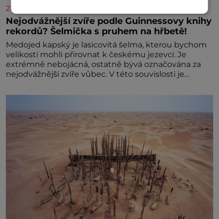
21stoleti.cz
Nejodvážnější zvíře podle Guinnessovy knihy
rekordů? Šelmička s pruhem na hřbetě!
Medojed kapský je lasicovitá šelma, kterou bychom
velikostí mohli přirovnat k českému jezevci. Je
extrémně nebojácná, ostatně bývá označována za
nejodvážnější zvíře vůbec. V této souvislosti je
dokonc