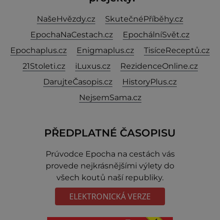
NašeHvězdy.cz
SkutečnéPříběhy.cz
EpochaNaCestach.cz
EpochálníSvět.cz
Epochaplus.cz
Enigmaplus.cz
TisíceReceptů.cz
21Stoleti.cz
iLuxus.cz
RezidenceOnline.cz
DarujteČasopis.cz
HistoryPlus.cz
NejsemSama.cz
PŘEDPLATNÉ ČASOPISU
Prúvodce Epocha na cestách vás
provede nejkrásnějšími výlety do
všech koutů naší republiky.
ELEKTRONICKÁ VERZE