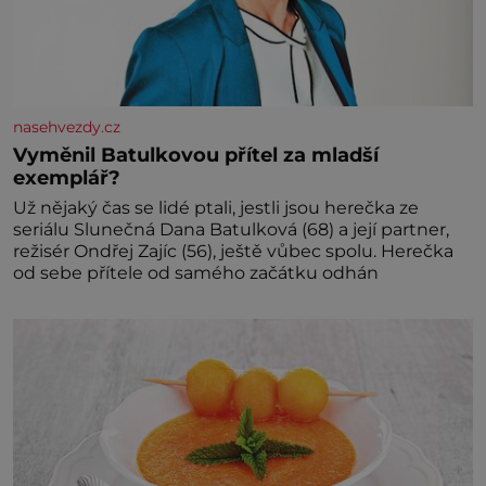
nasehvezdy.cz
Vyměnil Batulkovou přítel za mladší
exemplář?
Už nějaký čas se lidé ptali, jestli jsou herečka ze
seriálu Slunečná Dana Batulková (68) a její partner,
režisér Ondřej Zajíc (56), ještě vůbec spolu. Herečka
od sebe přítele od samého začátku odhán