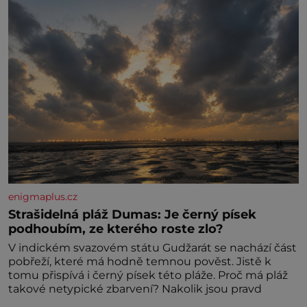
enigmaplus.cz
Strašidelná pláž Dumas: Je černý písek
podhoubím, ze kterého roste zlo?
V indickém svazovém státu Gudžarát se nachází část
pobřeží, které má hodně temnou pověst. Jistě k
tomu přispívá i černý písek této pláže. Proč má pláž
takové netypické zbarvení? Nakolik jsou pravd