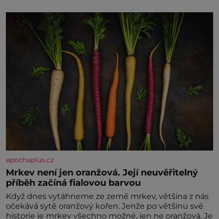
rozumu. Rodiče nás dali dohromady, Toník byl dobře
zaopatřený mladý muž. Manželství nám oběma moc
nesvědčilo, brzy jsme zjistili, že
epochaplus.cz
Mrkev není jen oranžová. Její neuvěřitelný
příběh začíná fialovou barvou
Když dnes vytáhneme ze země mrkev, většina z nás
očekává sytě oranžový kořen. Jenže po většinu své
historie je mrkev všechno možné, jen ne oranžová. Je