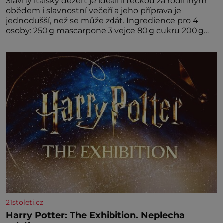
Slavný italský dezert je ideální tečkou za rodinným
obědem i slavnostní večeří a jeho příprava je
jednodušší, než se může zdát. Ingredience pro 4
osoby: 250 g mascarpone 3 vejce 80 g cukru 200 g
cukrářských piškotů 250 ml silné kávy 2 lžíce
amaretta kakao na posypání Postup: Oddělte
žloutky od bílků. Žloutky vyšlehejte s cukrem do
světlé pěny a postupně do nich vmíchejte
mascarpone, aby vznikl hladký
21stoleti.cz
Harry Potter: The Exhibition. Neplecha