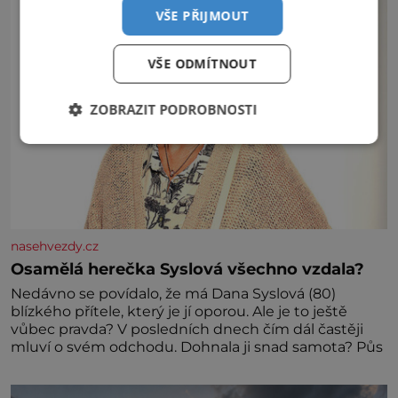
VŠE PŘIJMOUT
VŠE ODMÍTNOUT
ZOBRAZIT PODROBNOSTI
nasehvezdy.cz
Osamělá herečka Syslová všechno vzdala?
Nedávno se povídalo, že má Dana Syslová (80)
blízkého přítele, který je jí oporou. Ale je to ještě
vůbec pravda? V posledních dnech čím dál častěji
mluví o svém odchodu. Dohnala ji snad samota? Půs