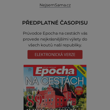
NejsemSama.cz
PŘEDPLATNÉ ČASOPISU
Prúvodce Epocha na cestách vás
provede nejkrásnějšími výlety do
všech koutů naší republiky.
ELEKTRONICKÁ VERZE