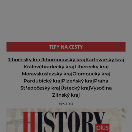
TIPY NA CESTY
Jihočeský kraj
Jihomoravský kraj
Karlovarský kraj
Královéhradecký kraj
Liberecký kraj
Moravskoslezský kraj
Olomoucký kraj
Pardubický kraj
Plzeňský kraj
Praha
Středočeský kraj
Ústecký kraj
Vysočina
Zlínský kraj
reklama