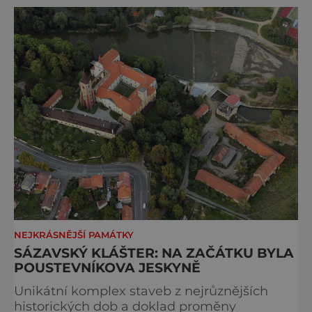
a bez kultury? Podívejte se naše tipy. Okolo
řek se odehrával život, proto kolem nich
najdete mís
NEJKRÁSNĚJŠÍ PAMÁTKY
SÁZAVSKÝ KLÁŠTER: NA ZAČÁTKU BYLA
POUSTEVNÍKOVA JESKYNĚ
Unikátní komplex staveb z nejrůznějších
historických dob a doklad proměny