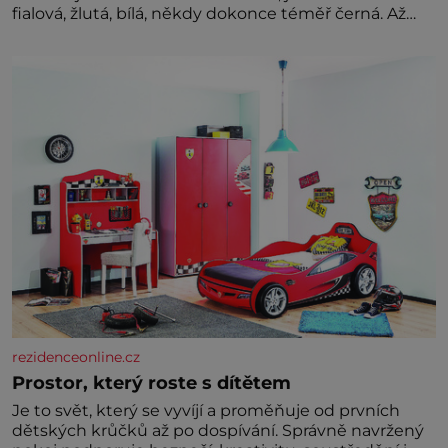
fialová, žlutá, bílá, někdy dokonce téměř černá. Až
díky stovkám let pečlivého šlechtění se z ní stává
zelenina, bez které si českou zahradu ani
nedokážeme představit. Její příběh je
rezidenceonline.cz
Prostor, který roste s dítětem
Je to svět, který se vyvíjí a proměňuje od prvních
dětských krůčků až po dospívání. Správně navržený