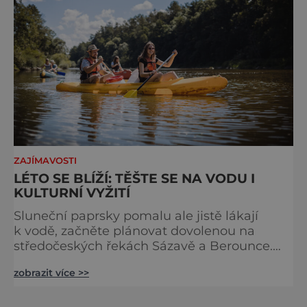
ZAJÍMAVOSTI
LÉTO SE BLÍŽÍ: TĚŠTE SE NA VODU I
KULTURNÍ VYŽITÍ
Sluneční paprsky pomalu ale jistě lákají
k vodě, začněte plánovat dovolenou na
středočeských řekách Sázavě a Berounce.
Jen si to představte: slunce, voda, skvosty
zobrazit více >>
v okolí a panující pohoda! Loď vás nikdy
neomrzí, a i kdyby, výletních možností v okolí
je víc než dost. Co by to bylo za léto bez vody