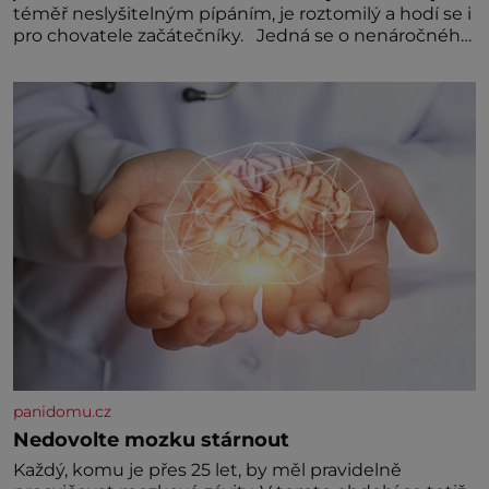
téměř neslyšitelným pípáním, je roztomilý a hodí se i
pro chovatele začátečníky. Jedná se o nenáročného
klidného ptáčka, který většinu dne jen posedává.
Hodně času tráví na zemi, kde sbírá zbytky semínek
Jeho domovinou je prakticky celá Austrálie s
výjimkou pobřežní oblasti.
panidomu.cz
Nedovolte mozku stárnout
Každý, komu je přes 25 let, by měl pravidelně