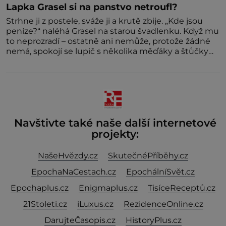
Lapka Grasel si na panstvo netroufl?
Strhne ji z postele, sváže ji a krutě zbije. „Kde jsou
peníze?“ naléhá Grasel na starou švadlenku. Když mu
to neprozradí – ostatně ani nemůže, protože žádné
nemá, spokojí se lupič s několika měďáky a štůčky
látky. Zraněná žena pár dní nato umírá. Je to muž
nebývale krutý. Jeho činy budí hrůzu ještě dlouho po
jeho smrti
Navštivte také naše další internetové
projekty:
NašeHvězdy.cz
SkutečnéPříběhy.cz
EpochaNaCestach.cz
EpochálníSvět.cz
Epochaplus.cz
Enigmaplus.cz
TisíceReceptů.cz
21Stoleti.cz
iLuxus.cz
RezidenceOnline.cz
DarujteČasopis.cz
HistoryPlus.cz