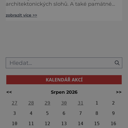
architektonických slohů. A také památné
místo, odkud se svého času po českých
zobrazit více >>
zemích šířila tolik potřebná vzdělanost.
Sázavský klášter na nás i dnes dýchne
neopakovatelnou atmosférou. Tam, kde se
malebná řeka Sázava vine v půvabných
meandrech středočeskou krajinou, se v roce
1009 v nevelké jeskyni usadil poustevník.
Jmen
KALENDÁŘ AKCÍ
<<
Srpen 2026
>>
27
28
29
30
31
1
2
3
4
5
6
7
8
9
10
11
12
13
14
15
16