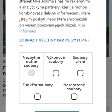
stránek také sdílíme s našimi reklamními
a analytickými partnery, kteří je mohou
kombinovat s dalšími informacemi, které
jste jim poskytli nebo které shromáždili
při vašem používání jejich služeb.
Více
informací
ZOBRAZIT VŠECHNY PARTNERY
(1616)
→
Nezbytně
Výkonové
Soubory
nutné
soubory
cílení
iluxus.cz
soubory
Ford dává český fotbal do pohybu. Stává se
novým partnerem FAČR
Značka Ford se od srpna 2026 stává novým
Funkční soubory
Nezařazené
partnerem Fotbalové asociace České republiky. V
soubory
rámci tříleté spolupráce zajistí mobilitu asociace,
reprezentačních týmů i českého fotbalu v regionech.
Partner