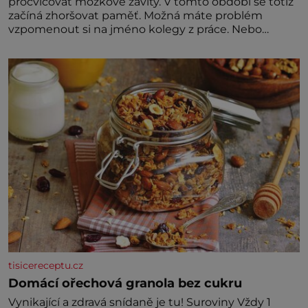
procvičovat mozkové závity. V tomto období se totiž
začíná zhoršovat paměť. Možná máte problém
vzpomenout si na jméno kolegy z práce. Nebo
marně v paměti lovíte název knížky, kterou jste
nedávno přečetli. Je to opravdu tak, s věkem jako
kdyby se paměť rozhodla stávkovat. Cvičte
tisicereceptu.cz
Domácí ořechová granola bez cukru
Vynikající a zdravá snídaně je tu! Suroviny Vždy 1