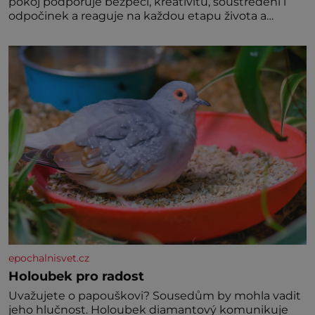
pokoj podporuje bezpečí, kreativitu, soustředění i
odpočinek a reaguje na každou etapu života a
specifické potřeby dítěte. Pro nejmenší je klíčová
jednoduchost, měkkost a bezpečí, proto by pokoj
miminka měl působit především klidně a útulně.
Předškolní věk je
epochalnisvet.cz
Holoubek pro radost
Uvažujete o papouškovi? Sousedům by mohla vadit
jeho hlučnost. Holoubek diamantový komunikuje