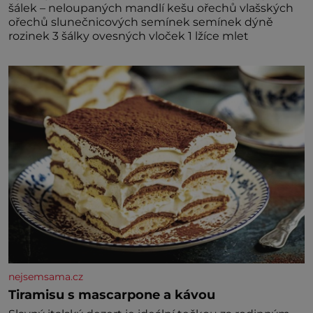
šálek – neloupaných mandlí kešu ořechů vlašských
ořechů slunečnicových semínek semínek dýně
rozinek 3 šálky ovesných vloček 1 lžíce mlet
nejsemsama.cz
Tiramisu s mascarpone a kávou