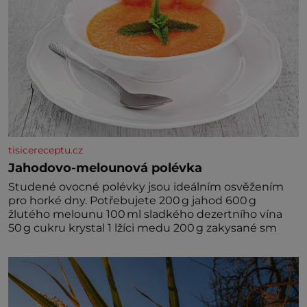
tisicereceptu.cz
Jahodovo-melounová polévka
Studené ovocné polévky jsou ideálním osvěžením
pro horké dny. Potřebujete 200 g jahod 600 g
žlutého melounu 100 ml sladkého dezertního vína
50 g cukru krystal 1 lžíci medu 200 g zakysané sm