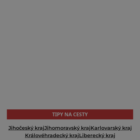
TIPY NA CESTY
Jihočeský kraj
Jihomoravský kraj
Karlovarský kraj
Královéhradecký kraj
Liberecký kraj