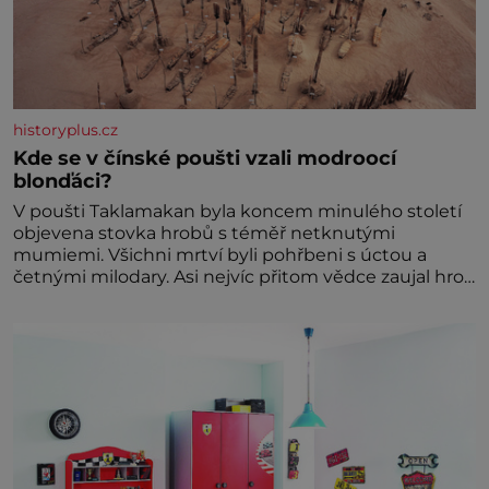
historyplus.cz
Kde se v čínské poušti vzali modroocí
blonďáci?
V poušti Taklamakan byla koncem minulého století
objevena stovka hrobů s téměř netknutými
mumiemi. Všichni mrtví byli pohřbeni s úctou a
četnými milodary. Asi nejvíc přitom vědce zaujal hrob
tříměsíčního chlapečka s modrou filcovou čapkou, z
níž se draly blonďaté vlásky. Fakt, že jsou těla
dávných lidí nesmírně dobře zachovalá, přičítají
odborníci zdejším klimatickým podmínkám. Sucho,
prosolené písky a extrémně