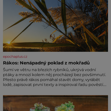
epochaplus.cz
Rákos: Nenápadný poklad z mokřadů
Šumí ve větru na březích rybníků, ukrývá vodní
ptáky a mnozí kolem něj procházejí bez povšimnutí.
Přesto právě rákos pomáhal stavět domy, vyrábět
lodě, zapisovat první texty a inspiroval řadu pověstí.
Tato skromná, ale užitečná rostlina provází člověka
už tisíce let. Většina lidí vnímá rákos jen jako
obyčejnou kulisu letního koupání. Stačí se však
podívat