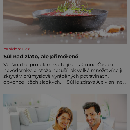
panidomu.cz
Sůl nad zlato, ale přiměřeně
Většina lidí po celém světě jí soli až moc. Často i
nevědomky, protože netuší, jak velké množství se jí
skrývá v průmyslově vyráběných potravinách,
dokonce i těch sladkých. Sůl je zdravá Ale v ani ne
třetinovém množství, než je pro většinu populace
běžné. Její základní složky– sodík a chlór – jsou
zásadní pro správné hospodaření