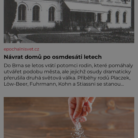
epochalnisvet.cz
Návrat domů po osmdesáti letech
Do Brna se letos vrátí potomci rodin, které pomáhaly
utvářet podobu města, ale jejichž osudy dramaticky
přerušila druhá světová válka. Příběhy rodů Placzek,
Löw-Beer, Fuhrmann, Kohn a Stiassni se stanou
jednou z hlavních dramaturgických linií festivalu
židovské kultury ŠTETL FEST 2026. Některé návraty
nejsou jednoduché. Místa, která si člověk pamatuje z
rodinných vyprávění, už dávno