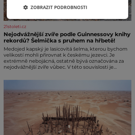
ZOBRAZIT PODROBNOSTI
21stoleti.cz
Nejodvážnější zvíře podle Guinnessovy knihy
rekordů? Šelmička s pruhem na hřbetě!
Medojed kapský je lasicovitá šelma, kterou bychom
velikostí mohli přirovnat k českému jezevci. Je
extrémně nebojácná, ostatně bývá označována za
nejodvážnější zvíře vůbec. V této souvislosti je
dokonc