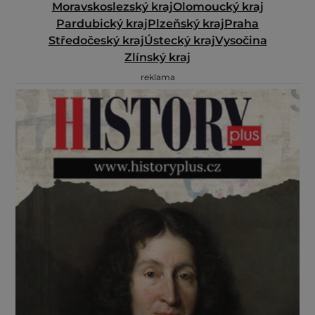
Moravskoslezský kraj
Olomoucký kraj
Pardubický kraj
Plzeňský kraj
Praha
Středočeský kraj
Ústecký kraj
Vysočina
Zlínský kraj
reklama