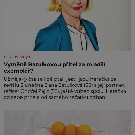
nasehvezdy.cz
Vyměnil Batulkovou přítel za mladší
exemplář?
Už nějaký čas se lidé ptali, jestli jsou herečka ze
seriálu Slunečná Dana Batulková (68) a její partner,
režisér Ondřej Zajíc (56), ještě vůbec spolu. Herečka
od sebe přítele od samého začátku odhán