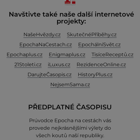
Navštivte také naše další internetové
projekty:
NašeHvězdy.cz
SkutečnéPříběhy.cz
EpochaNaCestach.cz
EpochálníSvět.cz
Epochaplus.cz
Enigmaplus.cz
TisíceReceptů.cz
21Stoleti.cz
iLuxus.cz
RezidenceOnline.cz
DarujteČasopis.cz
HistoryPlus.cz
NejsemSama.cz
PŘEDPLATNÉ ČASOPISU
Prúvodce Epocha na cestách vás
provede nejkrásnějšími výlety do
všech koutů naší republiky.