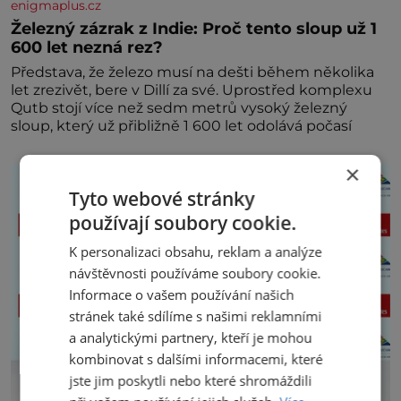
enigmaplus.cz
Železný zázrak z Indie: Proč tento sloup už 1
600 let nezná rez?
Představa, že železo musí na dešti během několika
let zrezivět, bere v Dillí za své. Uprostřed komplexu
Qutb stojí více než sedm metrů vysoký železný
sloup, který už přibližně 1 600 let odolává počasí
×
Tyto webové stránky
používají soubory cookie.
K personalizaci obsahu, reklam a analýze
návštěvnosti používáme soubory cookie.
Informace o vašem používání našich
stránek také sdílíme s našimi reklamními
a analytickými partnery, kteří je mohou
kombinovat s dalšími informacemi, které
jste jim poskytli nebo které shromáždili