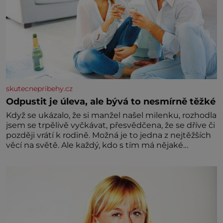
skutecnepribehy.cz
Odpustit je úleva, ale bývá to nesmírně těžké
Když se ukázalo, že si manžel našel milenku, rozhodla
jsem se trpělivě vyčkávat, přesvědčena, že se dříve či
později vrátí k rodině. Možná je to jedna z nejtěžších
věcí na světě. Ale každý, kdo s tím má nějaké
zkušenosti, se zapřísahá, že pokud odpustíte,
znatelně se vám uleví. Když se ke mně doneslo, že si
manžel pořídil milenku,