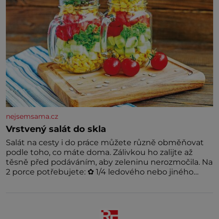
nejsemsama.cz
Vrstvený salát do skla
Salát na cesty i do práce můžete různě obměňovat
podle toho, co máte doma. Zálivkou ho zalijte až
těsně před podáváním, aby zeleninu nerozmočila. Na
2 porce potřebujete: ✿ 1/4 ledového nebo jiného
salátu (římský salát, polníček…) ✿ 1 malá konzerva
kukuřice ✿ ½ okurky ✿ 2 rajčata Zálivka: ✿ 4 lžíce
olivového oleje ✿ 1 lžíci citronové šťávy ✿ ½ stroužku