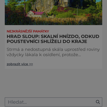
NEJKRÁSNĚJŠÍ PAMÁTKY
HRAD SLOUP: SKALNÍ HNÍZDO, ODKUD
POUSTEVNÍCI SHLÍŽELI DO KRAJE
Strmá a nedostupná skála uprostřed roviny
vždycky lákala k osídlení, protože
poskytovala bezpečí a dokonalý úkryt. A
zobrazit více >>
když je navíc z materiálu, v němž se
snadno kutá, může se za staletí proměnit
v neopakovatelné bludiště místností a
chodeb. Přestože v názvu této nevšední
památky nacházíme většinou slovo „hrad“,
těžko bychom se dopátrali přesného data
jeho založení, jako tomu u podobných
staveb bý