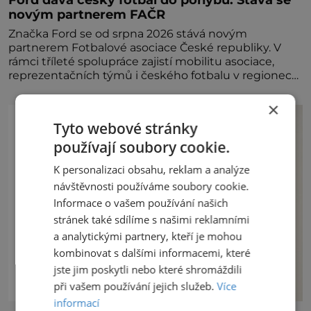
novým partnerem FAČR
Značka Ford se od srpna 2026 stává novým
partnerem Fotbalové asociace České republiky. V
rámci tříleté spolupráce zajistí mobilitu asociace,
reprezentačních týmů i českého fotbalu v regionech.
Partner
×
Tyto webové stránky
používají soubory cookie.
K personalizaci obsahu, reklam a analýze
návštěvnosti používáme soubory cookie.
Informace o vašem používání našich
stránek také sdílíme s našimi reklamními
a analytickými partnery, kteří je mohou
kombinovat s dalšími informacemi, které
jste jim poskytli nebo které shromáždili
při vašem používání jejich služeb.
Více
informací