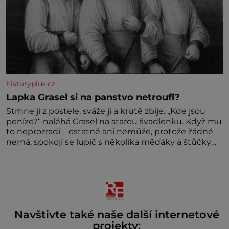
historyplus.cz
Lapka Grasel si na panstvo netroufl?
Strhne ji z postele, sváže ji a krutě zbije. „Kde jsou
peníze?“ naléhá Grasel na starou švadlenku. Když mu
to neprozradí – ostatně ani nemůže, protože žádné
nemá, spokojí se lupič s několika měďáky a štůčky
látky. Zraněná žena pár dní nato umírá. Je to muž
nebývale krutý. Jeho činy budí hrůzu ještě dlouho po
jeho smrti
Navštivte také naše další internetové
projekty: