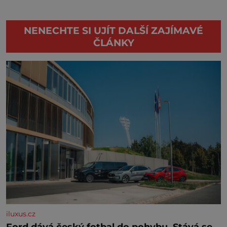
NENECHTE SI UJÍT DALŠÍ ZAJÍMAVÉ
ČLÁNKY
iluxus.cz
Ford dává český fotbal do pohybu. Stává se