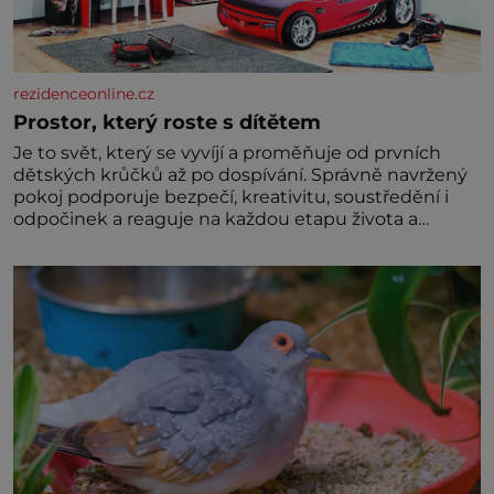
rezidenceonline.cz
Prostor, který roste s dítětem
Je to svět, který se vyvíjí a proměňuje od prvních
dětských krůčků až po dospívání. Správně navržený
pokoj podporuje bezpečí, kreativitu, soustředění i
odpočinek a reaguje na každou etapu života a
specifické potřeby dítěte. Pro nejmenší je klíčová
jednoduchost, měkkost a bezpečí, proto by pokoj
miminka měl působit především klidně a útulně.
Předškolní věk je