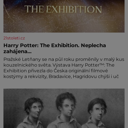
21stoleti.cz
Harry Potter: The Exhibition. Neplecha
zahájena…
Pražské Letňany se na půl roku proměnily v malý kus
kouzelnického světa. Výstava Harry Potter™: The
Exhibition přivezla do Česka originální filmové
kostýmy a rekvizity, Bradavice, Hagridovu chýši i uč