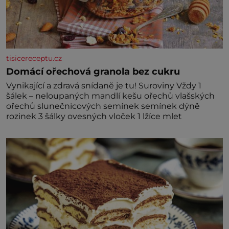
tisicereceptu.cz
Domácí ořechová granola bez cukru
Vynikající a zdravá snídaně je tu! Suroviny Vždy 1
šálek – neloupaných mandlí kešu ořechů vlašských
ořechů slunečnicových semínek semínek dýně
rozinek 3 šálky ovesných vloček 1 lžíce mlet