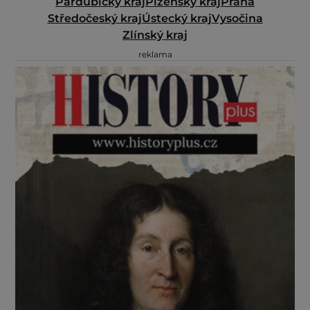
Pardubický kraj
Plzeňský kraj
Praha
Středočeský kraj
Ústecký kraj
Vysočina
Zlínský kraj
reklama