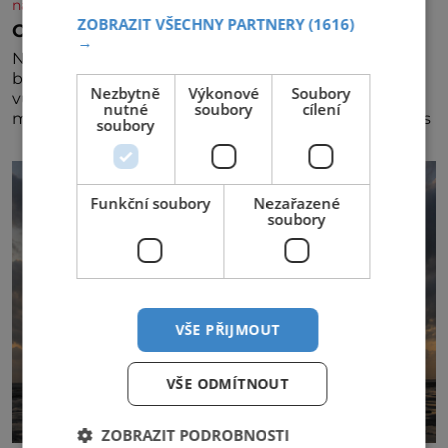
nasehvezdy.cz
ZOBRAZIT VŠECHNY PARTNERY
(1616)
Osamělá herečka Syslová všechno vzdala?
→
Nedávno se povídalo, že má Dana Syslová (80)
blízkého přítele, který je jí oporou. Ale je to ještě
Nezbytně
Výkonové
Soubory
vůbec pravda? V posledních dnech čím dál častěji
nutné
soubory
cílení
mluví o svém odchodu. Dohnala ji snad samota? Půs
soubory
Funkční soubory
Nezařazené
soubory
VŠE PŘIJMOUT
VŠE ODMÍTNOUT
ZOBRAZIT PODROBNOSTI