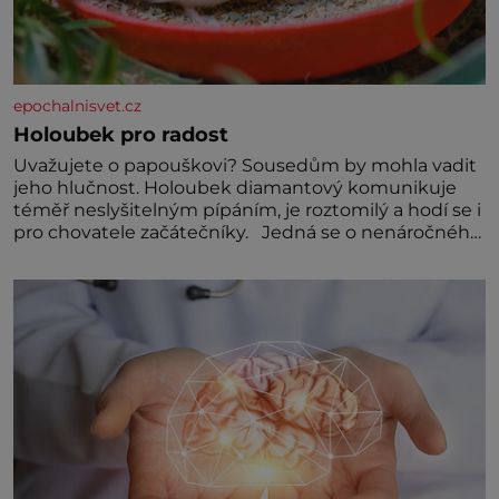
epochalnisvet.cz
Holoubek pro radost
Uvažujete o papouškovi? Sousedům by mohla vadit
jeho hlučnost. Holoubek diamantový komunikuje
téměř neslyšitelným pípáním, je roztomilý a hodí se i
pro chovatele začátečníky. Jedná se o nenáročného
klidného ptáčka, který většinu dne jen posedává.
Hodně času tráví na zemi, kde sbírá zbytky semínek
Jeho domovinou je prakticky celá Austrálie s
výjimkou pobřežní oblasti.