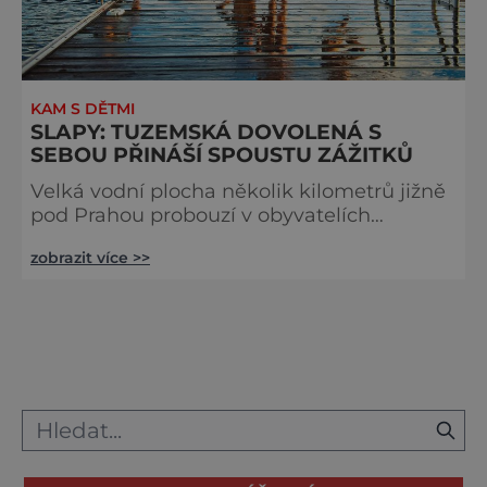
KAM S DĚTMI
SLAPY: TUZEMSKÁ DOVOLENÁ S
SEBOU PŘINÁŠÍ SPOUSTU ZÁŽITKŮ
Velká vodní plocha několik kilometrů jižně
pod Prahou probouzí v obyvatelích
metropole touhy mořských vlků. Nejeden z
zobrazit více >>
nich na Slapech prohání plachetnici nebo
hausbót, ti usedlejší vlastní chaty a mnoho
dalších sem jezdí tábořit či se rekreovat do
hotelu. Krása kraje vás něžně pohladí po
duši. Městečko Slapy nenajdete u vody a k
přehradě, která není tak vysoká jako
Orlická, se sjíždí dolů k Tře