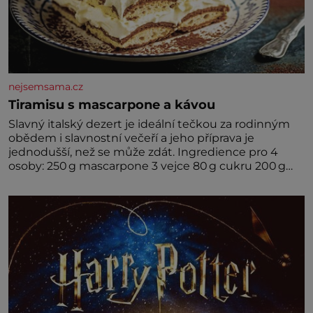
nejsemsama.cz
Tiramisu s mascarpone a kávou
Slavný italský dezert je ideální tečkou za rodinným
obědem i slavnostní večeří a jeho příprava je
jednodušší, než se může zdát. Ingredience pro 4
osoby: 250 g mascarpone 3 vejce 80 g cukru 200 g
cukrářských piškotů 250 ml silné kávy 2 lžíce
amaretta kakao na posypání Postup: Oddělte
žloutky od bílků. Žloutky vyšlehejte s cukrem do
světlé pěny a postupně do nich vmíchejte
mascarpone, aby vznikl hladký