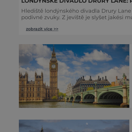
LONDÝNSKÉ DIVADLO DRURY LANE: 
Hlediště londýnského divadla Drury Lane 
podivné zvuky. Z jeviště je slyšet jakési 
tlumené výkřiky. V divadle totiž údajně straší. Stavbu londýnského divadla Drury Lane
zobrazit více >>
bohatý herec a divadelník ze 17. století 