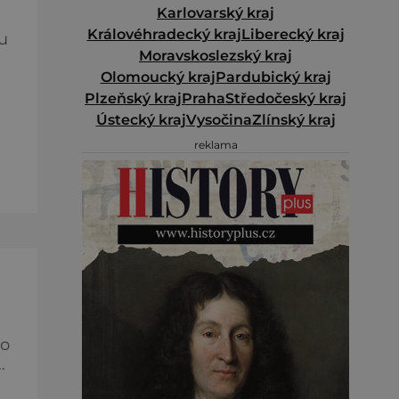
Karlovarský kraj
Královéhradecký kraj
Liberecký kraj
u
Moravskoslezský kraj
Olomoucký kraj
Pardubický kraj
Plzeňský kraj
Praha
Středočeský kraj
Ústecký kraj
Vysočina
Zlínský kraj
e
reklama
ět