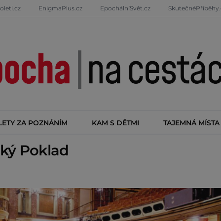
oleti.cz
EnigmaPlus.cz
EpochálníSvět.cz
SkutečnéPříběhy.
LETY ZA POZNÁNÍM
KAM S DĚTMI
TAJEMNÁ MÍSTA
ký Poklad