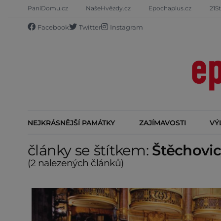
PaníDomu.cz
NašeHvězdy.cz
Epochaplus.cz
21St
Facebook
Twitter
Instagram
NEJKRÁSNĚJŠÍ PAMÁTKY
ZAJÍMAVOSTI
VÝ
články se štítkem:
Štěchovic
(2 nalezených článků)