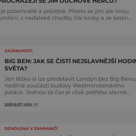
PROCHÁZEJÍ SE JÍM DUCHOVÉ HERCŮ?
je potemnělé a prázdné. Přesto se jím ale linou
mumlání, z nedaleké chodby čísi kroky a ze šaten
 dotoval
jménem Thomas Kill
ZAJÍMAVOSTI
BIG BEN: JAK SE ČISTÍ NEJSLAVNĚJŠÍ HODI
SVĚTA?
Jen těžko si lze představit Londýn bez Big Benu
nedílné součásti budovy Westminsterského
paláce. Jednou za čas je však potřeba slavné
pamětihodnosti opucovat zašedlý kabát. Na konci
zobrazit více >>
srpna roku 2015 loňského roku prošel slavný Big
Ben důkladnou očistnou kúrou, při které mu
čtyřčlenná údržbářská četa, vyzbrojena hadry a
kbelíky s mýdlovou vodou, po několik dní
DOVOLENÁ V ZAHRANIČÍ
navracela zašlý lesk. [caption