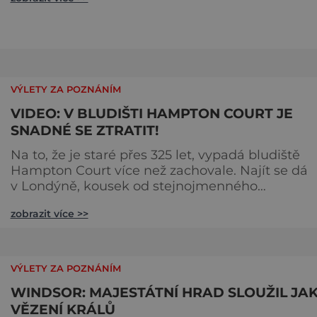
Jak je to možné? Francouzská jeskyně La Marche
byla objevena ve třicátých letech minulého stole
Skrývala překvapivý objev. Foto: pinterest.
VÝLETY ZA POZNÁNÍM
VIDEO: V BLUDIŠTI HAMPTON COURT JE
SNADNÉ SE ZTRATIT!
Na to, že je staré přes 325 let, vypadá bludiště
Hampton Court více než zachovale. Najít se dá
v Londýně, kousek od stejnojmenného
královského paláce. Ze země ho mezi lety 1689 a
zobrazit více >>
1695 vydupou architekti George London (asi 16
1714) a Henry Wise (1653–1738) pro krále Viléma II
Oranžského (1650–1702). Zabírá plochu 1300 m² 
skrývá se v něm 800 metrů cest. Původně se v ž
VÝLETY ZA POZNÁNÍM
plot promění saze
WINDSOR: MAJESTÁTNÍ HRAD SLOUŽIL JA
VĚZENÍ KRÁLŮ