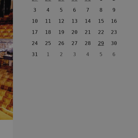
3
4
5
6
7
8
9
10
11
12
13
14
15
16
17
18
19
20
21
22
23
24
25
26
27
28
29
30
31
1
2
3
4
5
6