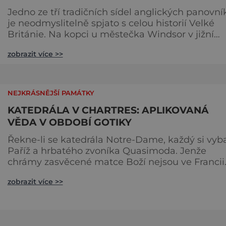
Jedno ze tří tradičních sídel anglických panovní
je neodmyslitelně spjato s celou historií Velké
Británie. Na kopci u městečka Windsor v jižní
Anglii asi 30 kilometrů od Londýna, se tyčí
zobrazit více >>
gigantická stavba, obklopená věčně zelenými
trávníky. Její gotické věže budí obdiv znalců
architektury, vysoké hradby zase respekt nepřáte
kteří by chtěli komplex dobýt. Za bezmála 950 l
NEJKRÁSNĚJŠÍ PAMÁTKY
jeho existence z
KATEDRÁLA V CHARTRES: APLIKOVANÁ
VĚDA V OBDOBÍ GOTIKY
Řekne-li se katedrála Notre-Dame, každý si vyb
Paříž a hrbatého zvoníka Quasimoda. Jenže
chrámy zasvěcené matce Boží nejsou ve Francii
ničím výjimečným. Třeba obyvatelé města Rou
zobrazit více >>
se mohou pochlubit stejnojmennou katedrálou,
která je se svými 151 metry čtvrtou nejvyšší
křesťanskou stavbou světa. Ovšem nejpůsobivěj
perlou toho jména je ta, která se nachází v