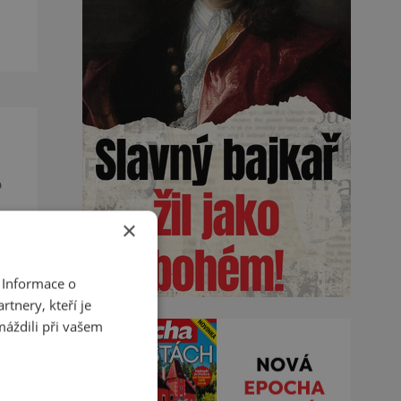
de
o
×
u a
 Informace o
tnery, kteří je
máždili při vašem