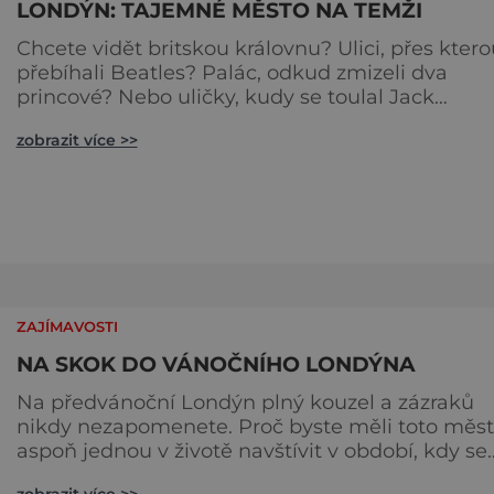
LONDÝN: TAJEMNÉ MĚSTO NA TEMŽI
Chcete vidět britskou královnu? Ulici, přes ktero
přebíhali Beatles? Palác, odkud zmizeli dva
princové? Nebo uličky, kudy se toulal Jack
Rozparovač? Problém je jediný: jak to všechno
zobrazit více >>
stihnout? Kouzelný Londýn vám určitě učaruje.
Trochu se podobá Praze tím, že jednotlivé palác
nejsou daleko od sebe. Pokud už nemáte štěstí,
abyste do Buckinghamského paláce viděli vjížd
či odjíždět královnu Alž
ZAJÍMAVOSTI
NA SKOK DO VÁNOČNÍHO LONDÝNA
Na předvánoční Londýn plný kouzel a zázraků
nikdy nezapomenete. Proč byste měli toto město
aspoň jednou v životě navštívit v období, kdy se
chystá na nejkrásnější svátky v roce? Nákupy,
zobrazit více >>