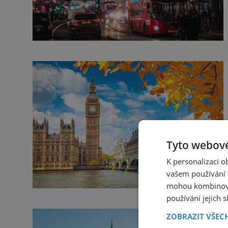
Tyto webové
K personalizaci 
vašem používání n
mohou kombinovat
používání jejich 
ZOBRAZIT VŠEC