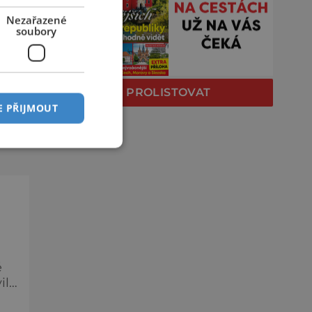
O
Nezařazené
soubory
ě
a
PROLISTOVAT
e
E PŘIJMOUT
c,
ě
ily