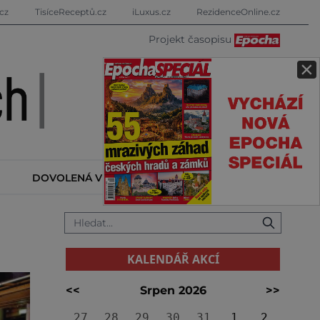
cz
TisíceReceptů.cz
iLuxus.cz
RezidenceOnline.cz
Projekt časopisu
×
DOVOLENÁ V ZAHRANIČÍ
KALENDÁŘ AKCÍ
KALENDÁŘ AKCÍ
<<
Srpen 2026
>>
27
28
29
30
31
1
2