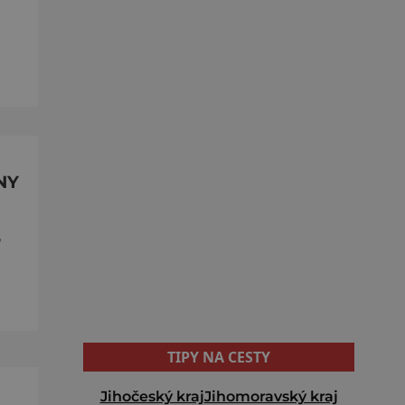
NY
,
TIPY NA CESTY
Jihočeský kraj
Jihomoravský kraj