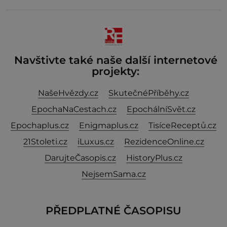
nebývale krutý. Jeho činy budí hrůzu ještě dlouho po
jeho smrti
Navštivte také naše další internetové
projekty:
NašeHvězdy.cz
SkutečnéPříběhy.cz
EpochaNaCestach.cz
EpochálníSvět.cz
Epochaplus.cz
Enigmaplus.cz
TisíceReceptů.cz
21Stoleti.cz
iLuxus.cz
RezidenceOnline.cz
DarujteČasopis.cz
HistoryPlus.cz
NejsemSama.cz
PŘEDPLATNÉ ČASOPISU