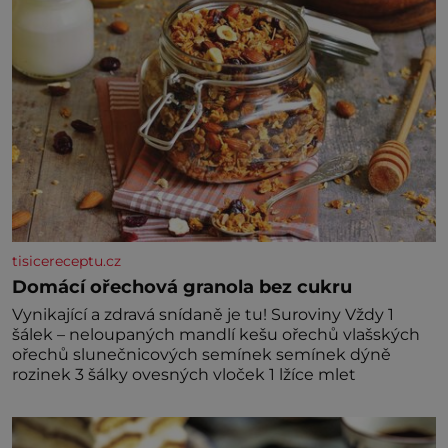
tisicereceptu.cz
Domácí ořechová granola bez cukru
Vynikající a zdravá snídaně je tu! Suroviny Vždy 1
šálek – neloupaných mandlí kešu ořechů vlašských
ořechů slunečnicových semínek semínek dýně
rozinek 3 šálky ovesných vloček 1 lžíce mlet