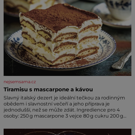
nejsemsama.cz
Tiramisu s mascarpone a kávou
Slavný italský dezert je ideální tečkou za rodinným
obědem i slavnostní večeří a jeho příprava je
jednodušší, než se může zdát. Ingredience pro 4
osoby: 250 g mascarpone 3 vejce 80 g cukru 200 g
cukrářských piškotů 250 ml silné kávy 2 lžíce
amaretta kakao na posypání Postup: Oddělte
žloutky od bílků. Žloutky vyšlehejte s cukrem do