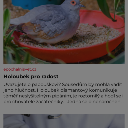
epochalnisvet.cz
Holoubek pro radost
Uvažujete o papouškovi? Sousedům by mohla vadit
jeho hlučnost. Holoubek diamantový komunikuje
téměř neslyšitelným pípáním, je roztomilý a hodí se i
pro chovatele začátečníky. Jedná se o nenáročného
klidného ptáčka, který většinu dne jen posedává.
Hodně času tráví na zemi, kde sbírá zbytky semínek
Jeho domovinou je prakticky celá Austrálie s
výjimkou pobřežní oblasti.