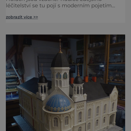
léčitelství se tu pojí s moderním pojetím
wellness. A u toho nesmíte chybět. Jsou
zobrazit více >>
naprosto výjimečné a přitom vlastně totálně
obyčejné. Na nic speciálního si nehrají
a právě proto lidi okouzlují. Bylinné lázně leží
přímo v historickém centru městečka
nedaleko řeky Otavy, po