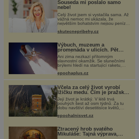
Souseda mi poslalo samo
nebe!
Celý život jsem si vystačila sama. Až
vážná nemoc mi ukázala, že
největším bohatstvím nejsou peníze
ani vlastní byt, ale člověk, který je
skutecnepribehy.cz
ochotný podat pomocnou ruku.
Vždycky jsem byla spíš samotářka.
Výbuch, muzeum a
promenáda v ulicích. Pět
osudů nejslavnějších
Ani zima nezkazí přítomným
raketoplánů
slavnostní okamžik. Se slunečními
brýlemi hledí na startující raketu,
která má do vesmíru vynést kromě
epochaplus.cz
posádky také obyčejnou učitelku. Po
několika sekundách všem ztuhnou
ús
Včela za celý život vyrobí
lžičku medu. Čím je pražský
med ze střech tak ceněný?
Její život je krátký. V létě trvá
pouhých šest až osm týdnů. Za tu
dobu navštíví desetitisíce květů,
nalétá stovky kilometrů a vyrobí
epochalnisvet.cz
přibližně devět gramů medu –
zhruba jednu čajovou lžičku. Sama o
s
Ztracený hrob svatého
Mikuláše: Tajná výprava,
která odnesla nejslavnější