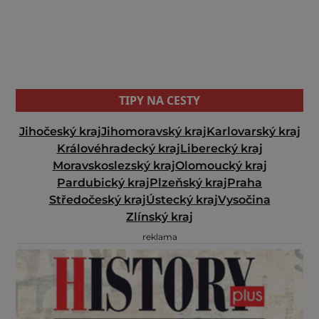
TIPY NA CESTY
Jihočeský kraj
Jihomoravský kraj
Karlovarský kraj
Královéhradecký kraj
Liberecký kraj
Moravskoslezský kraj
Olomoucký kraj
Pardubický kraj
Plzeňský kraj
Praha
Středočeský kraj
Ústecký kraj
Vysočina
Zlínský kraj
reklama