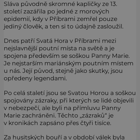
Sláva původně skromné kapličky ze 13.
století zazářila po jedné z morových
epidemií, kdy v Příbrami zemřel pouze
jediný člověk, a ten si to údajně zasloužil.
Dnes patří Svatá Hora v Příbrami mezi
nejslavnější poutní místa na světě a je
spojena především se soškou Panny Marie.
Je nejstarším mariánským poutním místem
u nás. Její původ, stejně jako skutky, jsou
opředeny legendami.
Po celá staletí jsou se Svatou Horou a soškou
spojovány zázraky, při kterých se lidé objevili
v nebezpečí, ale byli na přímluvu Panny
Marie zachráněni. Těchto „zázraků“ je
v kronikách zapsáno přes čtyři tisíce.
Za husitských bouří a v období válek byla