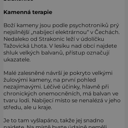
Kamenná terapie
Boží kameny jsou podle psychotroniků prý
nejsilnější „nabíjecí elektrárnou“ v Čechách.
Nedaleko od Strakonic leží v údolíčku
Tažovická Lhota. V lesíku nad obcí najdete
shluk velkých balvanů, přístup označují
ukazatele.
Malé zalesněné návrší je pokryto velkými
žulovými kameny, na první pohled
nezajímavými. Léčivé účinky, hlavně při
chronických onemocněních, má balvan ve
tvaru lodi. Nabíjecí místo se nenalézá v jeho
středu, ale u kraje.
Je to tam vyšlapáno, takže jej snadno
najdete. Na místě byste údajně neměli