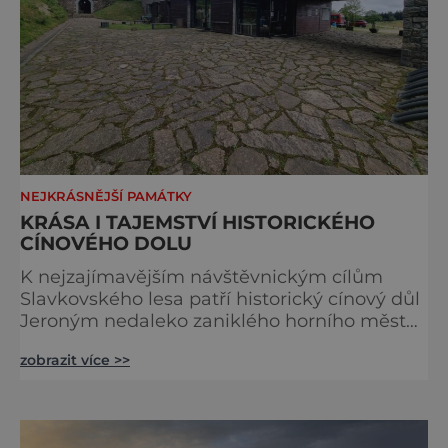
NEJKRÁSNĚJŠÍ PAMÁTKY
KRÁSA I TAJEMSTVÍ HISTORICKÉHO
CÍNOVÉHO DOLU
K nejzajímavějším návštěvnickým cílům
Slavkovského lesa patří historický cínový důl
Jeroným nedaleko zaniklého horního města
Čistá. Dolovat se v něm začalo už ve
zobrazit více >>
středověku. Národní kulturní památka je
dnes přístupná veřejnosti a hojně
vyhledávaná turisty, kteří si zde mohou učinit
poměrně konkrétní představu o namáhavé