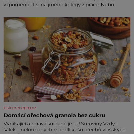
vzpomenout si na jméno kolegy z práce. Nebo
marně v paměti lovíte název knížky, kterou jste
nedávno přečetli. Je to opravdu tak, s věkem jako
kdyby se paměť rozhodla stávkovat. Cvičte
tisicereceptu.cz
Domácí ořechová granola bez cukru
Vynikající a zdravá snídaně je tu! Suroviny Vždy 1
šálek – neloupaných mandlí kešu ořechů vlašských