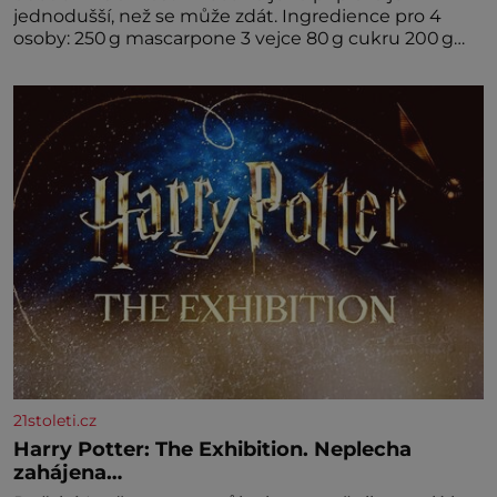
jednodušší, než se může zdát. Ingredience pro 4
osoby: 250 g mascarpone 3 vejce 80 g cukru 200 g
cukrářských piškotů 250 ml silné kávy 2 lžíce
amaretta kakao na posypání Postup: Oddělte
žloutky od bílků. Žloutky vyšlehejte s cukrem do
světlé pěny a postupně do nich vmíchejte
mascarpone, aby vznikl hladký
21stoleti.cz
Harry Potter: The Exhibition. Neplecha
zahájena…