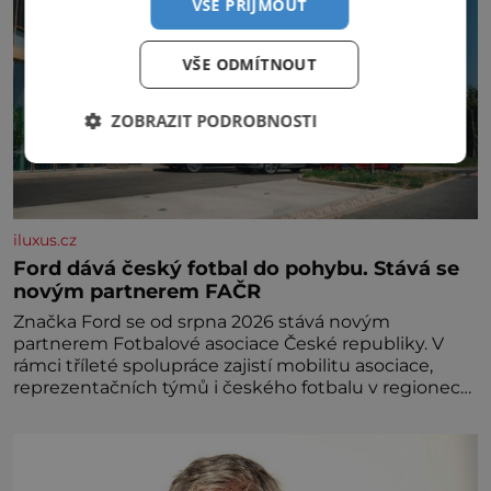
VŠE PŘIJMOUT
VŠE ODMÍTNOUT
ZOBRAZIT PODROBNOSTI
iluxus.cz
Ford dává český fotbal do pohybu. Stává se
novým partnerem FAČR
Značka Ford se od srpna 2026 stává novým
partnerem Fotbalové asociace České republiky. V
rámci tříleté spolupráce zajistí mobilitu asociace,
reprezentačních týmů i českého fotbalu v regionech.
Partner