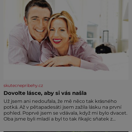
skutecnepribehy.cz
Dovolte lásce, aby si vás našla
Už jsem ani nedoufala, že mě něco tak krásného
potká. Až v pětapadesáti jsem zažila lásku na první
pohled. Poprvé jsem se vdávala, když mi bylo dvacet.
Oba jsme byli mladí a byl to tak říkajíc sňatek z
rozumu. Rodiče nás dali dohromady, Toník byl dobře
zaopatřený mladý muž. Manželství nám oběma moc