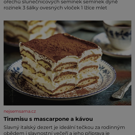
ořechů slunečnicových semínek semínek dýně
rozinek 3 šálky ovesných vloček 1 lžíce mlet
nejsemsama.cz
Tiramisu s mascarpone a kávou
Slavný italský dezert je ideální tečkou za rodinným
obědem i slavnostní večeří a jeho příprava je