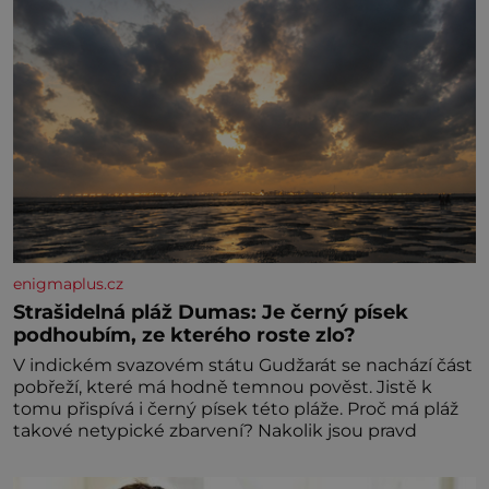
enigmaplus.cz
Strašidelná pláž Dumas: Je černý písek
podhoubím, ze kterého roste zlo?
V indickém svazovém státu Gudžarát se nachází část
pobřeží, které má hodně temnou pověst. Jistě k
tomu přispívá i černý písek této pláže. Proč má pláž
takové netypické zbarvení? Nakolik jsou pravd