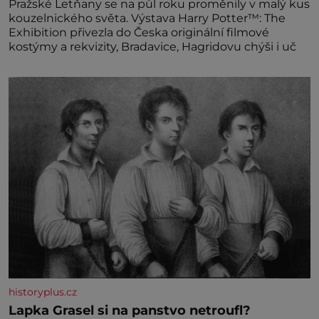
Pražské Letňany se na půl roku proměnily v malý kus
kouzelnického světa. Výstava Harry Potter™: The
Exhibition přivezla do Česka originální filmové
kostýmy a rekvizity, Bradavice, Hagridovu chýši i uč
historyplus.cz
Lapka Grasel si na panstvo netroufl?