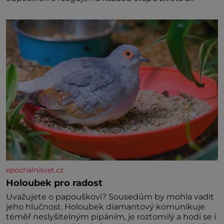
specifické potřeby dítěte. Pro nejmenší je klíčová
jednoduchost, měkkost a bezpečí, proto by pokoj
miminka měl působit především klidně a útulně.
Předškolní věk je
epochalnisvet.cz
Holoubek pro radost
Uvažujete o papouškovi? Sousedům by mohla vadit
jeho hlučnost. Holoubek diamantový komunikuje
téměř neslyšitelným pípáním, je roztomilý a hodí se i