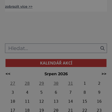
Jízda králů je lidový obyčej figurující na
zobrazit více >>
seznamu nehmotných památek UNESCO. U
nás ho uvidíte už jen na Slovácku a na Hané,
i když kdysi býval hojný ve všech koutech
naší země. Obřadní oděvy Král a jeho
pobočníci jsou oděni v ženském obřadním
oděvu, ostatní je
KALENDÁŘ AKCÍ
<<
Srpen 2026
>>
27
28
29
30
31
1
2
3
4
5
6
7
8
9
10
11
12
13
14
15
16
17
18
19
20
21
22
23