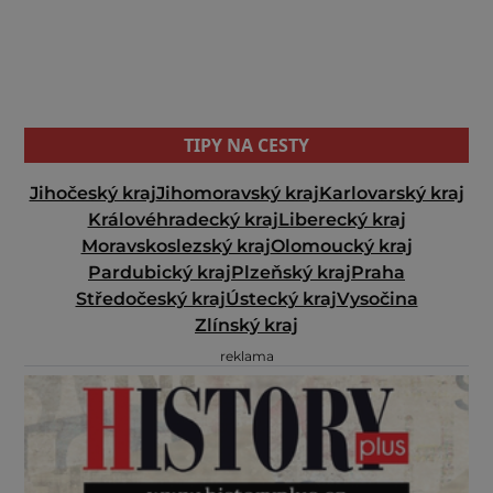
TIPY NA CESTY
Jihočeský kraj
Jihomoravský kraj
Karlovarský kraj
Královéhradecký kraj
Liberecký kraj
Moravskoslezský kraj
Olomoucký kraj
Pardubický kraj
Plzeňský kraj
Praha
Středočeský kraj
Ústecký kraj
Vysočina
Zlínský kraj
reklama