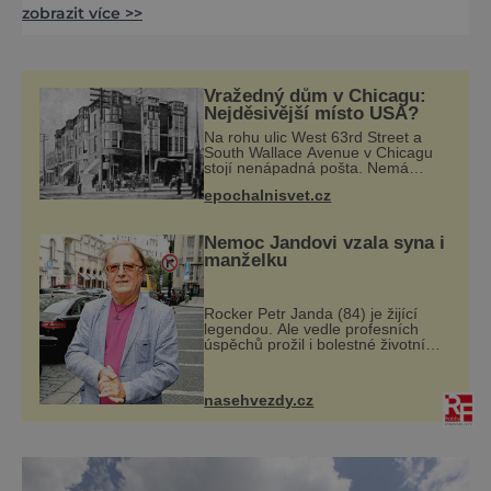
zobrazit více >>
předci po dlouhá staletí, její kouzlo
obdivujeme i dnes. Vydejte se za tradiční
keramikou do středních Čech – ať už přímo
do dílen, kde si můžete umění keramických
Vražedný dům v Chicagu:
mistrů sami vyzkoušet, do muzeí anebo
Nejděsivější místo USA?
třeba na oblíbené keramické trhy.
Na rohu ulic West 63rd Street a
South Wallace Avenue v Chicagu
stojí nenápadná pošta. Nemá
žádný speciální nápis ani pamětní
epochalnisvet.cz
desku. A přesto prý místní
zaměstnanci neradi chodí do
sklepa. Právě tady t
Nemoc Jandovi vzala syna i
manželku
Rocker Petr Janda (84) je žijící
legendou. Ale vedle profesních
úspěchů prožil i bolestné životní
zkoušky. Zpěvák Petr Janda (84),
frontman skupiny Olympic, je
otcem celkem pěti dětí. Přestože
nasehvezdy.cz
se můž