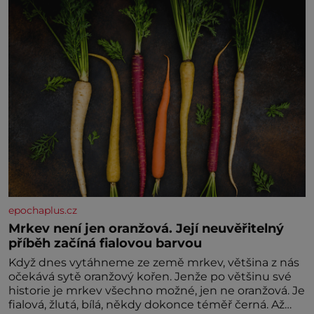
nesvědčilo, brzy jsme zjistili, že
epochaplus.cz
Mrkev není jen oranžová. Její neuvěřitelný
příběh začíná fialovou barvou
Když dnes vytáhneme ze země mrkev, většina z nás
očekává sytě oranžový kořen. Jenže po většinu své
historie je mrkev všechno možné, jen ne oranžová. Je
fialová, žlutá, bílá, někdy dokonce téměř černá. Až