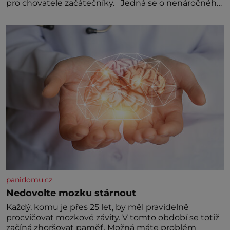
pro chovatele začátečníky. Jedná se o nenáročného
klidného ptáčka, který většinu dne jen posedává.
Hodně času tráví na zemi, kde sbírá zbytky semínek
Jeho domovinou je prakticky celá Austrálie s
výjimkou pobřežní oblasti.
panidomu.cz
Nedovolte mozku stárnout
Každý, komu je přes 25 let, by měl pravidelně
procvičovat mozkové závity. V tomto období se totiž
začíná zhoršovat paměť. Možná máte problém