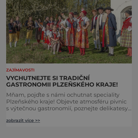
ZAJÍMAVOSTI
VYCHUTNEJTE SI TRADIČNÍ
GASTRONOMII PLZEŇSKÉHO KRAJE!
Mňam, pojďte s námi ochutnat speciality
Plzeňského kraje! Objevte atmosféru pivnic
s výtečnou gastronomií, poznejte delikatesy
ze Šumavy i Chodska. Vyhlášené chodské
zobrazit více >>
koláče i křimické zelí, špekové a jiné
knedlíky, sladké dobroty, to vše můžete
ochutnat v tomto regionu. Většina typických