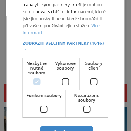
a analytickými partnery, kteří je mohou
kombinovat s dalšími informacemi, které
jste jim poskytli nebo které shromáždili
při vašem používání jejich služeb.
Více
informací
ZOBRAZIT VŠECHNY PARTNERY
(1616)
→
Nezbytně
Výkonové
Soubory
nutné
soubory
cílení
soubory
NENECHTE SI UJÍT DALŠÍ ZAJÍMAVÉ
Funkční soubory
Nezařazené
ČLÁNKY
soubory