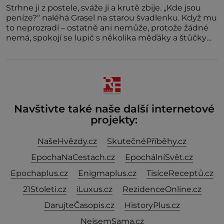
Strhne ji z postele, sváže ji a krutě zbije. „Kde jsou
peníze?“ naléhá Grasel na starou švadlenku. Když mu
to neprozradí – ostatně ani nemůže, protože žádné
nemá, spokojí se lupič s několika měďáky a štůčky
látky. Zraněná žena pár dní nato umírá. Je to muž
nebývale krutý. Jeho činy budí hrůzu ještě dlouho po
jeho smrti
Navštivte také naše další internetové
projekty:
NašeHvězdy.cz
SkutečnéPříběhy.cz
EpochaNaCestach.cz
EpochálníSvět.cz
Epochaplus.cz
Enigmaplus.cz
TisíceReceptů.cz
21Stoleti.cz
iLuxus.cz
RezidenceOnline.cz
DarujteČasopis.cz
HistoryPlus.cz
NejsemSama.cz