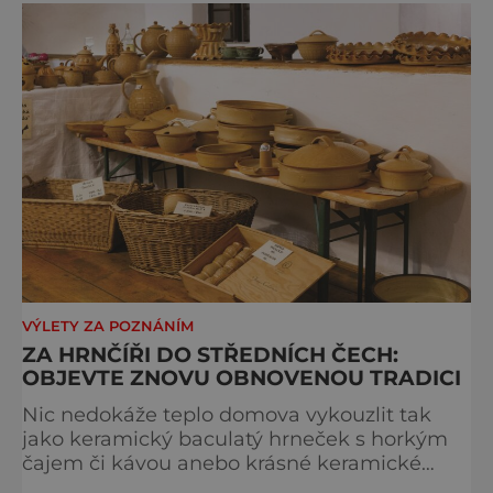
chodských jídel je prostá a vychází z
nejlevnějších dostupných surovin, především
brambor, mouky a zelí. Na
VÝLETY ZA POZNÁNÍM
ZA HRNČÍŘI DO STŘEDNÍCH ČECH:
OBJEVTE ZNOVU OBNOVENOU TRADICI
Nic nedokáže teplo domova vykouzlit tak
jako keramický baculatý hrneček s horkým
čajem či kávou anebo krásné keramické
ozdoby. Praktičnost keramiky oceňovali naši