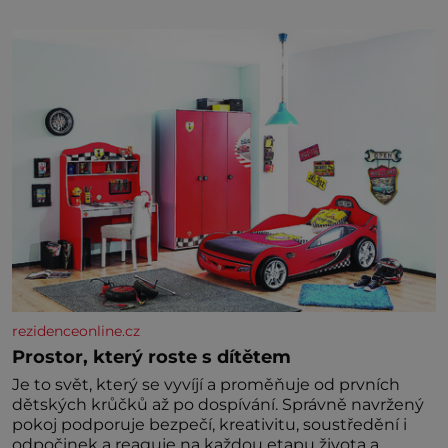
díky stovkám let pečlivého šlechtění se z ní stává
zelenina, bez které si českou zahradu ani
nedokážeme představit. Její příběh je
rezidenceonline.cz
Prostor, který roste s dítětem
Je to svět, který se vyvíjí a proměňuje od prvních
dětských krůčků až po dospívání. Správně navržený
pokoj podporuje bezpečí, kreativitu, soustředění i
odpočinek a reaguje na každou etapu života a