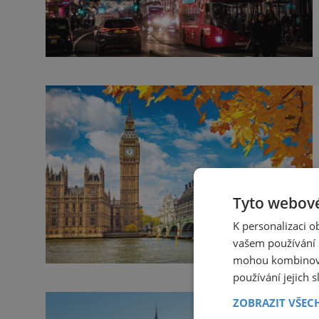
Tyto webové
K personalizaci 
vašem používání n
mohou kombinovat
používání jejich 
ZOBRAZIT VŠEC