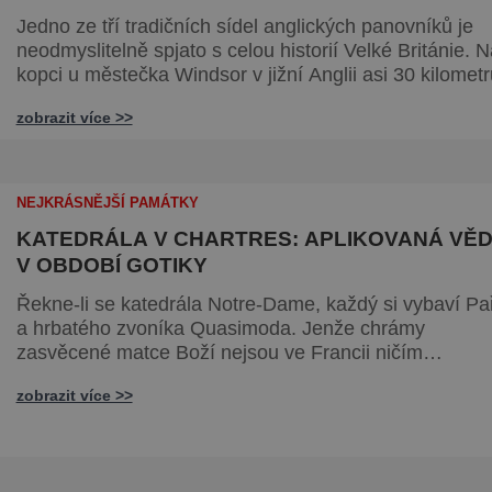
Jedno ze tří tradičních sídel anglických panovníků je
neodmyslitelně spjato s celou historií Velké Británie. Na
kopci u městečka Windsor v jižní Anglii asi 30 kilometr
od Londýna, se tyčí gigantická stavba, obklopená věč
zobrazit více >>
zelenými trávníky. Její gotické věže budí obdiv znalců
architektury, vysoké hradby zase respekt nepřátel, kteř
by chtěli komplex dobýt. Za bezmála 950 let jeho
existence z
NEJKRÁSNĚJŠÍ PAMÁTKY
KATEDRÁLA V CHARTRES: APLIKOVANÁ VĚ
V OBDOBÍ GOTIKY
Řekne-li se katedrála Notre-Dame, každý si vybaví Pa
a hrbatého zvoníka Quasimoda. Jenže chrámy
zasvěcené matce Boží nejsou ve Francii ničím
výjimečným. Třeba obyvatelé města Rouen se mohou
zobrazit více >>
pochlubit stejnojmennou katedrálou, která je se svými
151 metry čtvrtou nejvyšší křesťanskou stavbou světa
Ovšem nejpůsobivější perlou toho jména je ta, která s
nachází v Chartres. Městečko Chartres se