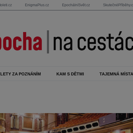
oleti.cz
EnigmaPlus.cz
EpochálníSvět.cz
SkutečnéPříběhy.
ÝLETY ZA POZNÁNÍM
KAM S DĚTMI
TAJEMNÁ MÍST