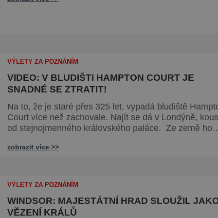
jeskyně La Marche byla objevena ve třicátých letech
minulého století. Skrývala překvapivý objev. Foto:
pinterest.
VÝLETY ZA POZNÁNÍM
VIDEO: V BLUDIŠTI HAMPTON COURT JE
SNADNÉ SE ZTRATIT!
Na to, že je staré přes 325 let, vypadá bludiště Hampt
Court více než zachovale. Najít se dá v Londýně, kou
od stejnojmenného královského paláce. Ze země ho
mezi lety 1689 a 1695 vydupou architekti George
zobrazit více >>
London (asi 1640–1714) a Henry Wise (1653–1738) p
krále Viléma III. Oranžského (1650–1702). Zabírá plo
1300 m² a skrývá se v něm 800 metrů cest. Původně 
v živý plot promění saze
VÝLETY ZA POZNÁNÍM
WINDSOR: MAJESTÁTNÍ HRAD SLOUŽIL JAK
VĚZENÍ KRÁLŮ