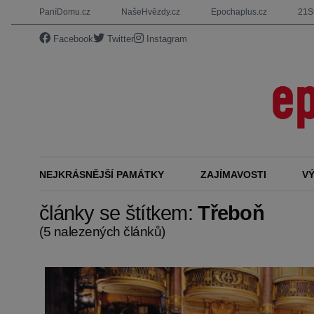
PaníDomu.cz
NašeHvězdy.cz
Epochaplus.cz
21St
Facebook
Twitter
Instagram
NEJKRÁSNĚJŠÍ PAMÁTKY
ZAJÍMAVOSTI
V
články se štítkem:
Třeboň
(5 nalezených článků)