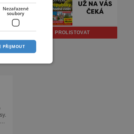
Nezařazené
soubory
PROLISTOVAT
-
E PŘIJMOUT
ád
é
sy.