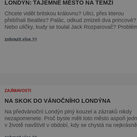
LONDÝN: TAJEMNÉ MĚSTO NA TEMŽI
Chcete vidět britskou královnu? Ulici, přes kterou
přebíhali Beatles? Palác, odkud zmizeli dva princové?
Nebo uličky, kudy se toulal Jack Rozparovač? Problém
jediný: jak to všechno stihnout? Kouzelný Londýn vám
zobrazit více >>
určitě učaruje. Trochu se podobá Praze tím, že jednotl
paláce nejsou daleko od sebe. Pokud už nemáte štěstí
abyste do Buckinghamského paláce viděli vjíždět či
odjíždět královnu Alž
ZAJÍMAVOSTI
NA SKOK DO VÁNOČNÍHO LONDÝNA
Na předvánoční Londýn plný kouzel a zázraků nikdy
nezapomenete. Proč byste měli toto město aspoň jednou
v životě navštívit v období, kdy se chystá na nejkrásně
svátky v roce? Nákupy, bruslení, tisíce světel, zábava
zobrazit více >>