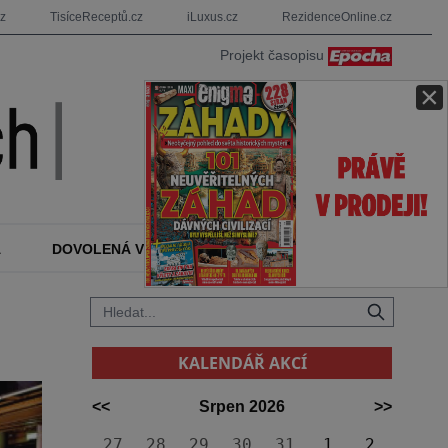
cz
TisíceReceptů.cz
iLuxus.cz
RezidenceOnline.cz
Projekt časopisu
×
A
DOVOLENÁ V ZAHRANIČÍ
KALENDÁŘ AKCÍ
KALENDÁŘ AKCÍ
<<
Srpen 2026
>>
27
28
29
30
31
1
2