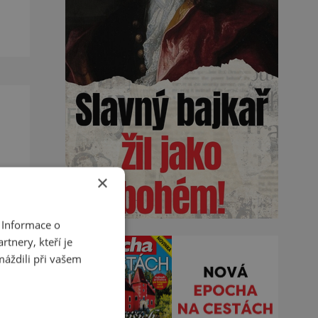
tří
×
é.
 Informace o
tnery, kteří je
máždili při vašem