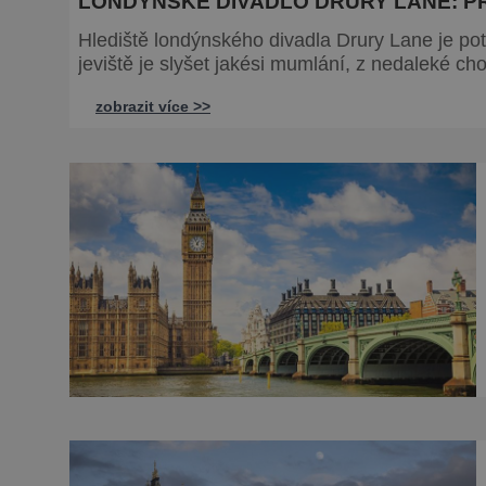
LONDÝNSKÉ DIVADLO DRURY LANE: P
Hlediště londýnského divadla Drury Lane je pot
jeviště je slyšet jakési mumlání, z nedaleké cho
údajně straší. Stavbu londýnského divadla Drury Lane dotoval bohatý herec a divadelník ze 17. století
zobrazit více >>
jménem Thomas Kill