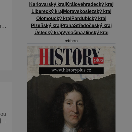
Karlovarský kraj
Královéhradecký kraj
Liberecký kraj
Moravskoslezský kraj
Olomoucký kraj
Pardubický kraj
Plzeňský kraj
Praha
Středočeský kraj
 je
Ústecký kraj
Vysočina
Zlínský kraj
ivé
reklama
,
jší