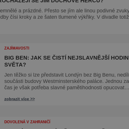
ROCHÁZEJÍ SE JÍM DUCHOVÉ HERCŮ?
emnělé a prázdné. Přesto se jím ale linou podivné zvuky
dby čísi kroky a ze šaten tlumené výkřiky. V divadle totiž
ZAJÍMAVOSTI
BIG BEN: JAK SE ČISTÍ NEJSLAVNĚJŠÍ HODI
SVĚTA?
Jen těžko si lze představit Londýn bez Big Benu, nedí
součásti budovy Westminsterského paláce. Jednou za
čas je však potřeba slavné pamětihodnosti opucovat
zašedlý kabát. Na konci srpna roku 2015 loňského roku
zobrazit více >>
prošel slavný Big Ben důkladnou očistnou kúrou, při k
mu čtyřčlenná údržbářská četa, vyzbrojena hadry a
kbelíky s mýdlovou vodou, po několik dní navracela za
lesk. [caption
DOVOLENÁ V ZAHRANIČÍ