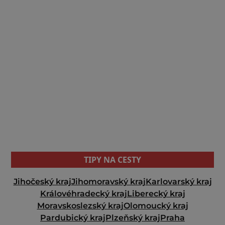
TIPY NA CESTY
Jihočeský kraj
Jihomoravský kraj
Karlovarský kraj
Královéhradecký kraj
Liberecký kraj
Moravskoslezský kraj
Olomoucký kraj
Pardubický kraj
Plzeňský kraj
Praha