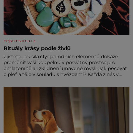
nejsemsama.cz
Rituály krásy podle živlů
Zjistěte, jak síla čtyř přírodních elementů dokáže
proměnit vaši koupelnu v posvátný prostor pro
omlazení těla i zklidnění unavené mysli. Jak pečovat
o pleť a tělo v souladu s hvězdami? Každá z nás v
sobě nese otisk vesmíru, který se projevuje nejen v
naší povaze, ale i v potřebách naší pokožky. Ohnivá
znamení Ženy narozené ve znamení Berana, Lva a
Střelce v sobě nesou žár, odvahu a neutuchající elán.
Vaše