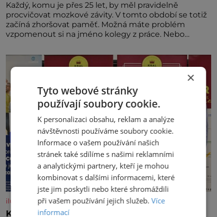
Každý, komu je přes 25 let, by měl pravidelně
procvičovat mozkové závity. V tomto období se totiž
začíná zhoršovat paměť. Možná máte problém
vzpomenout si na jméno kolegy z práce. Nebo
marně v paměti lovíte název knížky, kterou jste
nedávno přečetli. Je to opravdu tak, s věkem jako
kdyby se paměť rozhodla stávkovat. Cvičte
×
Tyto webové stránky
používají soubory cookie.
K personalizaci obsahu, reklam a analýze
návštěvnosti používáme soubory cookie.
Informace o vašem používání našich
stránek také sdílíme s našimi reklamními
a analytickými partnery, kteří je mohou
kombinovat s dalšími informacemi, které
jste jim poskytli nebo které shromáždili
při vašem používání jejich služeb.
Více
iluxus.cz
informací
Král vín začíná třetí dekádu