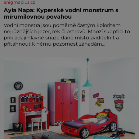
enigmaplus.cz
Ayia Napa: Kyperské vodní monstrum s
mírumilovnou povahou
Vodní monstra jsou poměrně častým koloritem
nejrůznějších jezer, řek či ostrovů. Mnozí skeptici to
přikládají hlavně snaze dané místo zviditelnit a
přitáhnout k němu pozornost záhadám
nakloněných turi