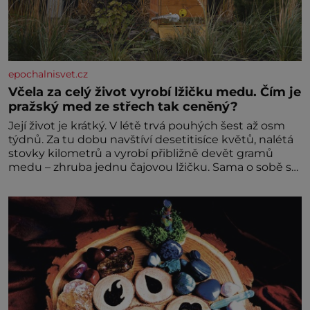
epochalnisvet.cz
Včela za celý život vyrobí lžičku medu. Čím je
pražský med ze střech tak ceněný?
Její život je krátký. V létě trvá pouhých šest až osm
týdnů. Za tu dobu navštíví desetitisíce květů, nalétá
stovky kilometrů a vyrobí přibližně devět gramů
medu – zhruba jednu čajovou lžičku. Sama o sobě se
může zdát bezvýznamná. Teprve když se spojí s
dalšími desítkami tisíc příslušnic svého včelstva,
vznikne jeden z nejdokonalejších organismů