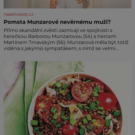
nasehvezdy.cz
Pomsta Munzarové nevěrnému muži?
Přímo skandální zvěsti zaznívají ve spojitosti s
herečkou Barborou Munzarovou (54) a hercem
Martinem Trnavským (56). Munzarová měla být totiž
viděna s jakýmsi sympaťákem, s nímž se velmi
družně, až d