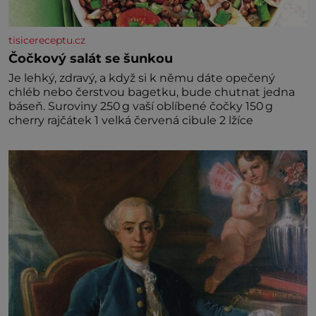
tisicereceptu.cz
Čočkový salát se šunkou
Je lehký, zdravý, a když si k němu dáte opečený
chléb nebo čerstvou bagetku, bude chutnat jedna
báseň. Suroviny 250 g vaší oblíbené čočky 150 g
cherry rajčátek 1 velká červená cibule 2 lžíce