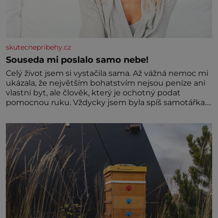
skutecnepribehy.cz
Souseda mi poslalo samo nebe!
Celý život jsem si vystačila sama. Až vážná nemoc mi
ukázala, že největším bohatstvím nejsou peníze ani
vlastní byt, ale člověk, který je ochotný podat
pomocnou ruku. Vždycky jsem byla spíš samotářka.
Nepotřebovala jsem kolem sebe partu kamarádek
ani partnera. Stačily mi knihy, práce a hlavně klid.
Hned po studiích jsem odešla z rodného města,