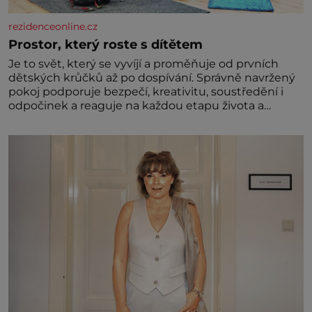
rezidenceonline.cz
Prostor, který roste s dítětem
Je to svět, který se vyvíjí a proměňuje od prvních
dětských krůčků až po dospívání. Správně navržený
pokoj podporuje bezpečí, kreativitu, soustředění i
odpočinek a reaguje na každou etapu života a
specifické potřeby dítěte. Pro nejmenší je klíčová
jednoduchost, měkkost a bezpečí, proto by pokoj
miminka měl působit především klidně a útulně.
Předškolní věk je