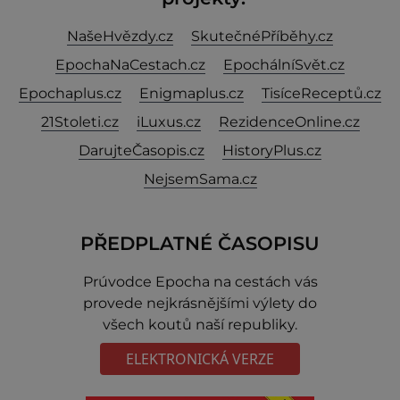
NašeHvězdy.cz
SkutečnéPříběhy.cz
EpochaNaCestach.cz
EpochálníSvět.cz
Epochaplus.cz
Enigmaplus.cz
TisíceReceptů.cz
21Stoleti.cz
iLuxus.cz
RezidenceOnline.cz
DarujteČasopis.cz
HistoryPlus.cz
NejsemSama.cz
PŘEDPLATNÉ ČASOPISU
Prúvodce Epocha na cestách vás
provede nejkrásnějšími výlety do
všech koutů naší republiky.
ELEKTRONICKÁ VERZE