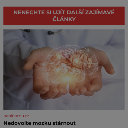
NENECHTE SI UJÍT DALŠÍ ZAJÍMAVÉ
ČLÁNKY
panidomu.cz
Nedovolte mozku stárnout