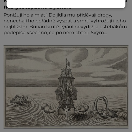
Kněz Bohuslav Burian: Metody StB byly horší
než gestapácké trýznění
Ponižují ho a mlátí. Do jídla mu přidávají drogy,
nenechají ho pořádně vyspat a smrtí vyhrožují i jeho
nejbližším. Burian kruté týrání nevydrží a estébákům
podepíše všechno, co po něm chtějí. Svým
podpisem jim potvrdí také to, že na něj během
výslechů nikdo nevyvíjel fyzický ani psychický nátlak.
Syn brněnského řezníka chce být knězem a