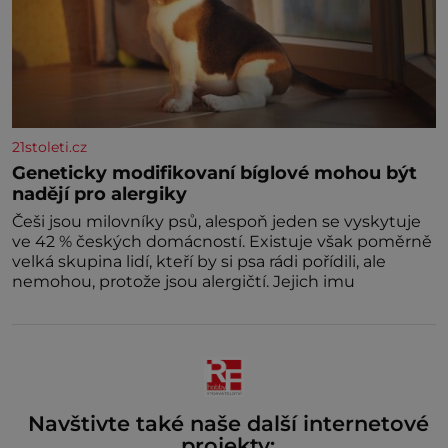
21stoleti.cz
Geneticky modifikovaní bíglové mohou být
nadějí pro alergiky
Češi jsou milovníky psů, alespoň jeden se vyskytuje
ve 42 % českých domácností. Existuje však poměrně
velká skupina lidí, kteří by si psa rádi pořídili, ale
nemohou, protože jsou alergičtí. Jejich imu
Navštivte také naše další internetové
projekty: