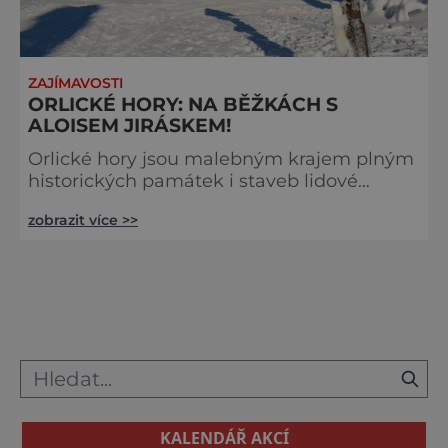
ZAJÍMAVOSTI
ORLICKÉ HORY: NA BĚŽKÁCH S
ALOISEM JIRÁSKEM!
Orlické hory jsou malebným krajem plným
historických památek i staveb lidové
architektury. Po celé délce hraničního
zobrazit více >>
hřbetu byla navíc ve 2. polovině 30. let 20.
století vybudována pevnostní linie. Bunkry
se zde nacházejí dodnes jako smutná
připomínka druhé světové války. A vy si je
můžete prohlédnout například při jedné
z projížděk na běžkách. Čeká vás zde však
mnohem víc! Už více než 80 let láká
KALENDÁŘ AKCÍ