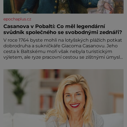
epochaplus.cz
Casanova v Pobaltí: Co měl legendární
svůdník společného se svobodnými zednáři?
V roce 1764 byste mohli na lotyšských plážích potkat
dobrodruha a sukničkáře Giacoma Casanovu. Jeho
cesta k Baltskému moři však nebyla turistickým
výletem, ale ryze pracovní cestou se zištnými úmysly.
Jaký cíl Casanova sledoval, když se například
procházel uličkami lotyšské Rigy? Casanova v Pobaltí
kontaktoval tamní zednářské lóže. Nebyl v této
oblasti žádným nováčkem, protože do zednářské