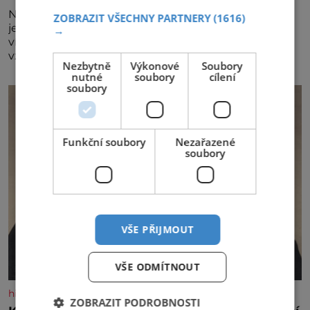
Největší český vinařský projekt Král vín ve svém již
ZOBRAZIT VŠECHNY PARTNERY
(1616)
jednadvacátém ročníku představil nejlepší domácí
→
vína. Ta vybírala odborná porota z celkem 1260
vzorků od 157 vinařů. Král vín, který se – i pře
Nezbytně
Výkonové
Soubory
nutné
soubory
cílení
soubory
Funkční soubory
Nezařazené
soubory
VŠE PŘIJMOUT
VŠE ODMÍTNOUT
historyplus.cz
ZOBRAZIT PODROBNOSTI