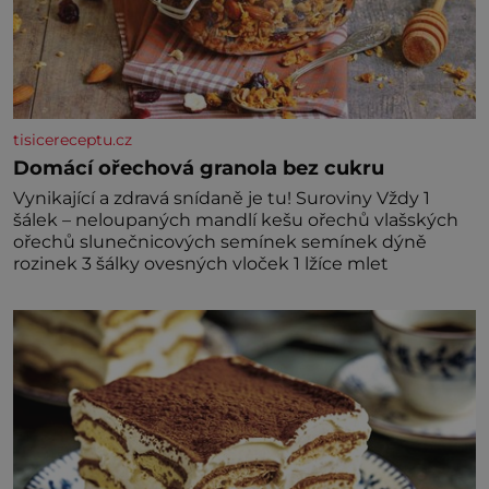
tisicereceptu.cz
Domácí ořechová granola bez cukru
Vynikající a zdravá snídaně je tu! Suroviny Vždy 1
šálek – neloupaných mandlí kešu ořechů vlašských
ořechů slunečnicových semínek semínek dýně
rozinek 3 šálky ovesných vloček 1 lžíce mlet