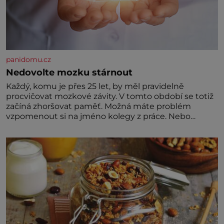
panidomu.cz
Nedovolte mozku stárnout
Každý, komu je přes 25 let, by měl pravidelně
procvičovat mozkové závity. V tomto období se totiž
začíná zhoršovat paměť. Možná máte problém
vzpomenout si na jméno kolegy z práce. Nebo
marně v paměti lovíte název knížky, kterou jste
nedávno přečetli. Je to opravdu tak, s věkem jako
kdyby se paměť rozhodla stávkovat. Cvičte