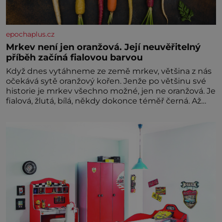
epochaplus.cz
Mrkev není jen oranžová. Její neuvěřitelný
příběh začíná fialovou barvou
Když dnes vytáhneme ze země mrkev, většina z nás
očekává sytě oranžový kořen. Jenže po většinu své
historie je mrkev všechno možné, jen ne oranžová. Je
fialová, žlutá, bílá, někdy dokonce téměř černá. Až
díky stovkám let pečlivého šlechtění se z ní stává
zelenina, bez které si českou zahradu ani
nedokážeme představit. Její příběh je