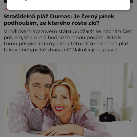
enigmaplus.cz
Strašidelná pláž Dumas: Je černý písek
podhoubím, ze kterého roste zlo?
V indickém svazovém státu Gudžarát se nachází část
pobřeží, které má hodně temnou pověst. Jistě k
tomu přispívá i černý písek této pláže. Proč má pláž
takové netypické zbarvení? Nakolik jsou pravd