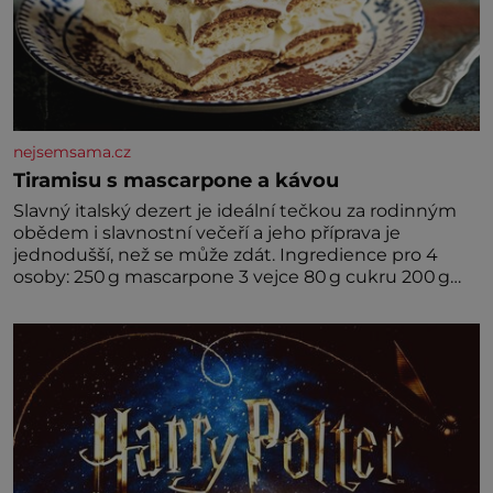
nejsemsama.cz
Tiramisu s mascarpone a kávou
Slavný italský dezert je ideální tečkou za rodinným
obědem i slavnostní večeří a jeho příprava je
jednodušší, než se může zdát. Ingredience pro 4
osoby: 250 g mascarpone 3 vejce 80 g cukru 200 g
cukrářských piškotů 250 ml silné kávy 2 lžíce
amaretta kakao na posypání Postup: Oddělte
žloutky od bílků. Žloutky vyšlehejte s cukrem do
světlé pěny a postupně do nich vmíchejte
mascarpone, aby vznikl hladký