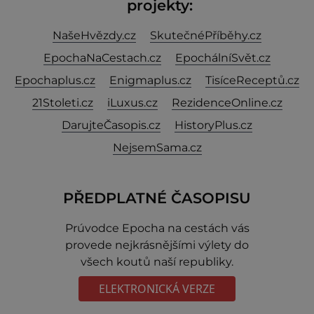
projekty:
NašeHvězdy.cz
SkutečnéPříběhy.cz
EpochaNaCestach.cz
EpochálníSvět.cz
Epochaplus.cz
Enigmaplus.cz
TisíceReceptů.cz
21Stoleti.cz
iLuxus.cz
RezidenceOnline.cz
DarujteČasopis.cz
HistoryPlus.cz
NejsemSama.cz
PŘEDPLATNÉ ČASOPISU
Prúvodce Epocha na cestách vás
provede nejkrásnějšími výlety do
všech koutů naší republiky.
ELEKTRONICKÁ VERZE