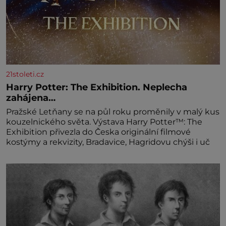
21stoleti.cz
Harry Potter: The Exhibition. Neplecha
zahájena…
Pražské Letňany se na půl roku proměnily v malý kus
kouzelnického světa. Výstava Harry Potter™: The
Exhibition přivezla do Česka originální filmové
kostýmy a rekvizity, Bradavice, Hagridovu chýši i uč