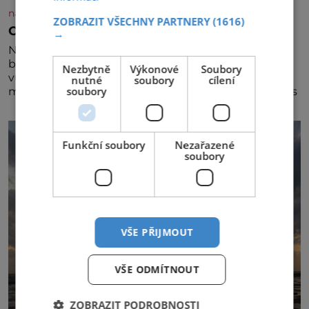
nasehvezdy.cz
ZOBRAZIT VŠECHNY PARTNERY
(1616)
Osamělá herečka Syslová všechno vzdala?
→
Nedávno se povídalo, že má Dana Syslová (80)
blízkého přítele, který je jí oporou. Ale je to ještě
Nezbytně
Výkonové
Soubory
vůbec pravda? V posledních dnech čím dál častěji
nutné
soubory
cílení
soubory
mluví o svém odchodu. Dohnala ji snad samota? Půs
Funkční soubory
Nezařazené
soubory
VŠE PŘIJMOUT
VŠE ODMÍTNOUT
ZOBRAZIT PODROBNOSTI