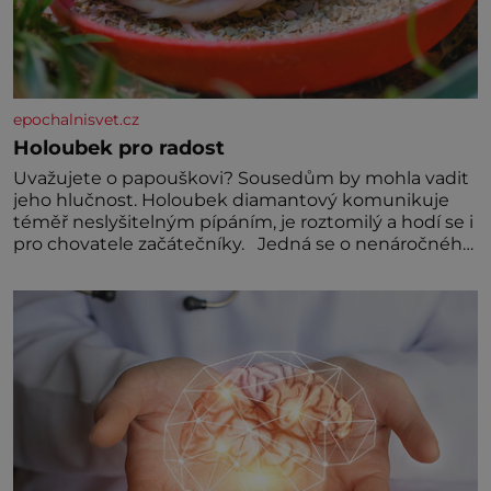
epochalnisvet.cz
Holoubek pro radost
Uvažujete o papouškovi? Sousedům by mohla vadit
jeho hlučnost. Holoubek diamantový komunikuje
téměř neslyšitelným pípáním, je roztomilý a hodí se i
pro chovatele začátečníky. Jedná se o nenáročného
klidného ptáčka, který většinu dne jen posedává.
Hodně času tráví na zemi, kde sbírá zbytky semínek
Jeho domovinou je prakticky celá Austrálie s
výjimkou pobřežní oblasti.