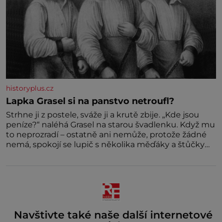
historyplus.cz
Lapka Grasel si na panstvo netroufl?
Strhne ji z postele, sváže ji a krutě zbije. „Kde jsou
peníze?“ naléhá Grasel na starou švadlenku. Když mu
to neprozradí – ostatně ani nemůže, protože žádné
nemá, spokojí se lupič s několika měďáky a štůčky
látky. Zraněná žena pár dní nato umírá. Je to muž
nebývale krutý. Jeho činy budí hrůzu ještě dlouho po
jeho smrti
Navštivte také naše další internetové