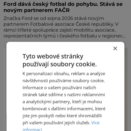
Ford dává český fotbal do pohybu. Stává se
novým partnerem FAČR
Značka Ford se od srpna 2026 stává novým
partnerem Fotbalové asociace České republiky. V
rámci tříleté spolupráce zajistí mobilitu asociace,
reprezentačních týmů i českého fotbalu v regionech.
Partner
×
Tyto webové stránky
používají soubory cookie.
K personalizaci obsahu, reklam a analýze
návštěvnosti používáme soubory cookie.
Informace o vašem používání našich
stránek také sdílíme s našimi reklamními
a analytickými partnery, kteří je mohou
kombinovat s dalšími informacemi, které
jste jim poskytli nebo které shromáždili
při vašem používání jejich služeb.
Více
informací