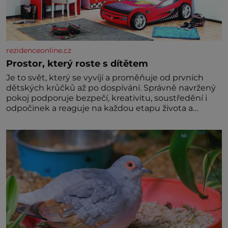
rezidenceonline.cz
Prostor, který roste s dítětem
Je to svět, který se vyvíjí a proměňuje od prvních
dětských krůčků až po dospívání. Správně navržený
pokoj podporuje bezpečí, kreativitu, soustředění i
odpočinek a reaguje na každou etapu života a
specifické potřeby dítěte. Pro nejmenší je klíčová
jednoduchost, měkkost a bezpečí, proto by pokoj
miminka měl působit především klidně a útulně.
Předškolní věk je