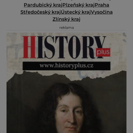
Pardubický kraj
Plzeňský kraj
Praha
Středočeský kraj
Ústecký kraj
Vysočina
Zlínský kraj
reklama