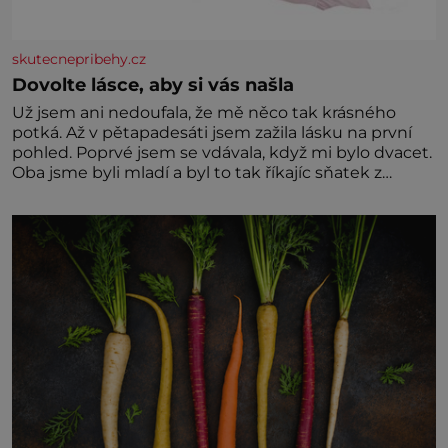
skutecnepribehy.cz
Dovolte lásce, aby si vás našla
Už jsem ani nedoufala, že mě něco tak krásného
potká. Až v pětapadesáti jsem zažila lásku na první
pohled. Poprvé jsem se vdávala, když mi bylo dvacet.
Oba jsme byli mladí a byl to tak říkajíc sňatek z
rozumu. Rodiče nás dali dohromady, Toník byl dobře
zaopatřený mladý muž. Manželství nám oběma moc
nesvědčilo, brzy jsme zjistili, že