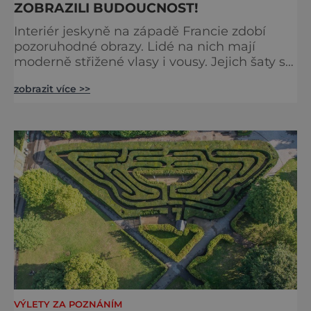
ZOBRAZILI BUDOUCNOST!
Interiér jeskyně na západě Francie zdobí
pozoruhodné obrazy. Lidé na nich mají
moderně střižené vlasy i vousy. Jejich šaty se
poprvé objevily až ve středověku. Malby jsou
zobrazit více >>
ale staré tisíce let. Jak je to možné?
Francouzská jeskyně La Marche byla
objevena ve třicátých letech minulého
století. Skrývala překvapivý objev. Foto:
pinterest.
VÝLETY ZA POZNÁNÍM