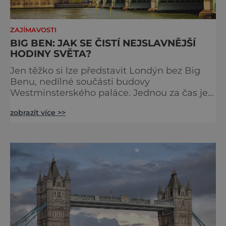
ZAJÍMAVOSTI
BIG BEN: JAK SE ČISTÍ NEJSLAVNĚJŠÍ
HODINY SVĚTA?
Jen těžko si lze představit Londýn bez Big
Benu, nedílné součásti budovy
Westminsterského paláce. Jednou za čas je
však potřeba slavné pamětihodnosti
zobrazit více >>
opucovat zašedlý kabát. Na konci srpna roku
2015 loňského roku prošel slavný Big Ben
důkladnou očistnou kúrou, při které mu
čtyřčlenná údržbářská četa, vyzbrojena
hadry a kbelíky s mýdlovou vodou, po
několik dní navracela zašlý lesk. [caption