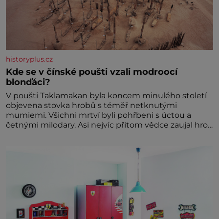
historyplus.cz
Kde se v čínské poušti vzali modroocí
blonďáci?
V poušti Taklamakan byla koncem minulého století
objevena stovka hrobů s téměř netknutými
mumiemi. Všichni mrtví byli pohřbeni s úctou a
četnými milodary. Asi nejvíc přitom vědce zaujal hrob
tříměsíčního chlapečka s modrou filcovou čapkou, z
níž se draly blonďaté vlásky. Fakt, že jsou těla
dávných lidí nesmírně dobře zachovalá, přičítají
odborníci zdejším klimatickým podmínkám. Sucho,
prosolené písky a extrémně