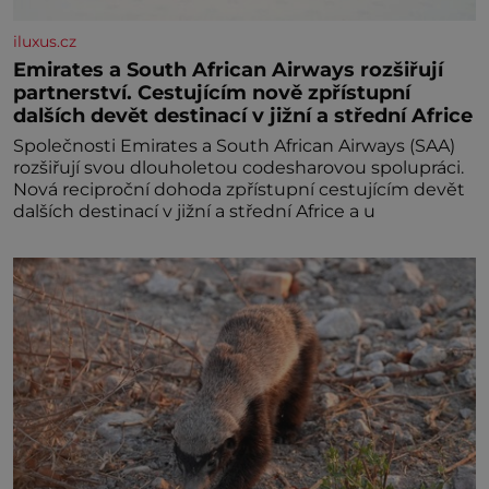
iluxus.cz
Emirates a South African Airways rozšiřují
partnerství. Cestujícím nově zpřístupní
dalších devět destinací v jižní a střední Africe
Společnosti Emirates a South African Airways (SAA)
rozšiřují svou dlouholetou codesharovou spolupráci.
Nová reciproční dohoda zpřístupní cestujícím devět
dalších destinací v jižní a střední Africe a u