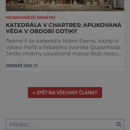
NEJKRÁSNĚJŠÍ PAMÁTKY
KATEDRÁLA V CHARTRES: APLIKOVANÁ
VĚDA V OBDOBÍ GOTIKY
Řekne-li se katedrála Notre-Dame, každý si
vybaví Paříž a hrbatého zvoníka Quasimoda.
Jenže chrámy zasvěcené matce Boží nejsou
ve Francii ničím výjimečným. Třeba
zobrazit více >>
obyvatelé města Rouen se mohou pochlubit
stejnojmennou katedrálou, která je se svými
151 metry čtvrtou nejvyšší křesťanskou
stavbou světa. Ovšem nejpůsobivější perlou
toho jména je ta, která se nachází v Chartres.
« ZPĚT NA VŠECHNY ČLÁNKY
Městečko Chartres se