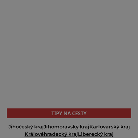
TIPY NA CESTY
Jihočeský kraj
Jihomoravský kraj
Karlovarský kraj
Královéhradecký kraj
Liberecký kraj