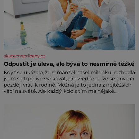
skutecnepribehy.cz
Odpustit je úleva, ale bývá to nesmírně těžké
Když se ukázalo, že si manžel našel milenku, rozhodla
jsem se trpělivě vyčkávat, přesvědčena, že se dříve či
později vrátí k rodině. Možná je to jedna z nejtěžších
věcí na světě. Ale každý, kdo s tím má nějaké
zkušenosti, se zapřísahá, že pokud odpustíte,
znatelně se vám uleví. Když se ke mně doneslo, že si
manžel pořídil milenku,