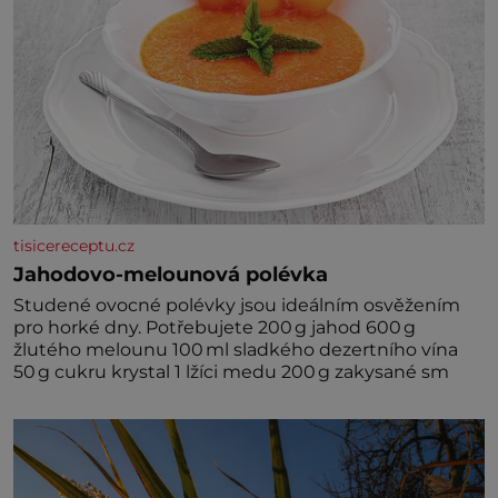
tisicereceptu.cz
Jahodovo-melounová polévka
Studené ovocné polévky jsou ideálním osvěžením
pro horké dny. Potřebujete 200 g jahod 600 g
žlutého melounu 100 ml sladkého dezertního vína
50 g cukru krystal 1 lžíci medu 200 g zakysané sm