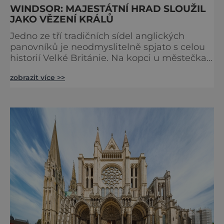
WINDSOR: MAJESTÁTNÍ HRAD SLOUŽIL
JAKO VĚZENÍ KRÁLŮ
Jedno ze tří tradičních sídel anglických
panovníků je neodmyslitelně spjato s celou
historií Velké Británie. Na kopci u městečka
Windsor v jižní Anglii asi 30 kilometrů od
zobrazit více >>
Londýna, se tyčí gigantická stavba,
obklopená věčně zelenými trávníky. Její
gotické věže budí obdiv znalců architektury,
vysoké hradby zase respekt nepřátel, kteří by
chtěli komplex dobýt. Za bezmála 950 let
jeho existence z