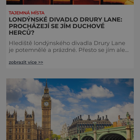
TAJEMNÁ MÍSTA
LONDÝNSKÉ DIVADLO DRURY LANE:
PROCHÁZEJÍ SE JÍM DUCHOVÉ
HERCŮ?
Hlediště londýnského divadla Drury Lane
je potemnělé a prázdné. Přesto se jím ale
linou podivné zvuky. Z jeviště je slyšet
zobrazit více >>
jakési mumlání, z nedaleké chodby čísi
kroky a ze šaten tlumené výkřiky. V divadle
totiž údajně straší. Stavbu londýnského
divadla Drury Lane dotoval bohatý herec a
divadelník ze 17. století jménem Thomas
Kill