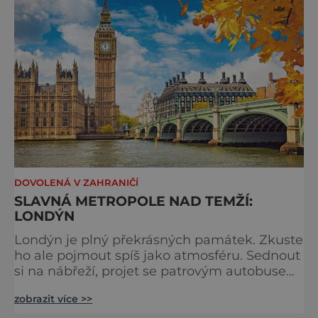
tradici a zábavě všech věkových k
DOVOLENÁ V ZAHRANIČÍ
SLAVNÁ METROPOLE NAD TEMŽÍ:
LONDÝN
Londýn je plný překrásných památek. Zkuste
ho ale pojmout spíš jako atmosféru. Sednout
si na nábřeží, projet se patrovým autobusem
místy, kudy také jezdí královna, chodili
zobrazit více >>
Beatles nebo třeba samotný admirál Nelson.
Stavte se na trhu a ochutnejte pravý čaj o