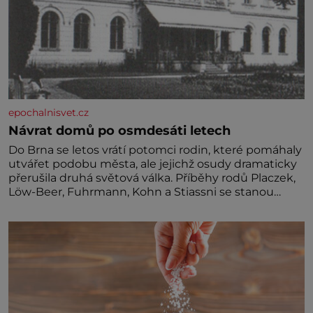
epochalnisvet.cz
Návrat domů po osmdesáti letech
Do Brna se letos vrátí potomci rodin, které pomáhaly
utvářet podobu města, ale jejichž osudy dramaticky
přerušila druhá světová válka. Příběhy rodů Placzek,
Löw-Beer, Fuhrmann, Kohn a Stiassni se stanou
jednou z hlavních dramaturgických linií festivalu
židovské kultury ŠTETL FEST 2026. Některé návraty
nejsou jednoduché. Místa, která si člověk pamatuje z
rodinných vyprávění, už dávno