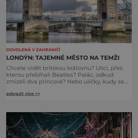
DOVOLENÁ V ZAHRANIČÍ
LONDÝN: TAJEMNÉ MĚSTO NA TEMŽI
Chcete vidět britskou královnu? Ulici, přes
kterou přebíhali Beatles? Palác, odkud
zmizeli dva princové? Nebo uličky, kudy se
toulal Jack Rozparovač? Problém je jediný:
zobrazit více >>
jak to všechno stihnout? Kouzelný Londýn
vám určitě učaruje. Trochu se podobá Praze
tím, že jednotlivé paláce nejsou daleko od
sebe. Pokud už nemáte štěstí, abyste do
Buckinghamského paláce viděli vjíždět či
odjíždět královnu Alž