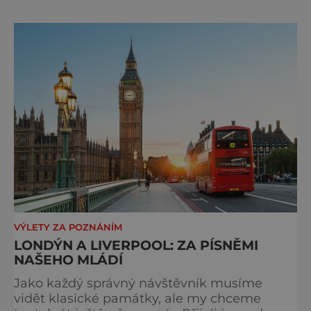
páté. Na hlavním městě Británie je znát, že
kdysi vládlo obrovskému impériu na všech
kontinentech. Kdo tady nikdy nebyl, toho
překvapí, kol
VÝLETY ZA POZNÁNÍM
LONDÝN A LIVERPOOL: ZA PÍSNĚMI
NAŠEHO MLÁDÍ
Jako každý správný návštěvník musíme
vidět klasické památky, ale my chceme