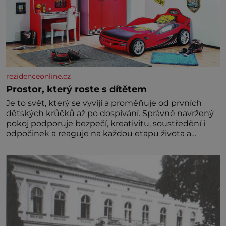
rezidenceonline.cz
Prostor, který roste s dítětem
Je to svět, který se vyvíjí a proměňuje od prvních
dětských krůčků až po dospívání. Správně navržený
pokoj podporuje bezpečí, kreativitu, soustředění i
odpočinek a reaguje na každou etapu života a
specifické potřeby dítěte. Pro nejmenší je klíčová
jednoduchost, měkkost a bezpečí, proto by pokoj
miminka měl působit především klidně a útulně.
Předškolní věk je