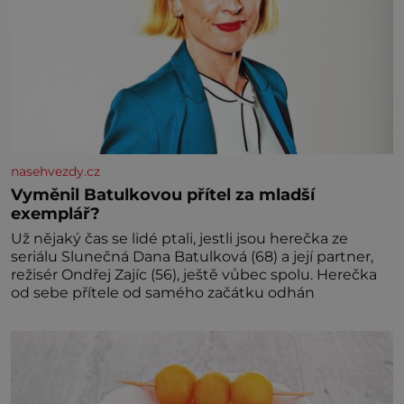
nasehvezdy.cz
Vyměnil Batulkovou přítel za mladší
exemplář?
Už nějaký čas se lidé ptali, jestli jsou herečka ze
seriálu Slunečná Dana Batulková (68) a její partner,
režisér Ondřej Zajíc (56), ještě vůbec spolu. Herečka
od sebe přítele od samého začátku odhán