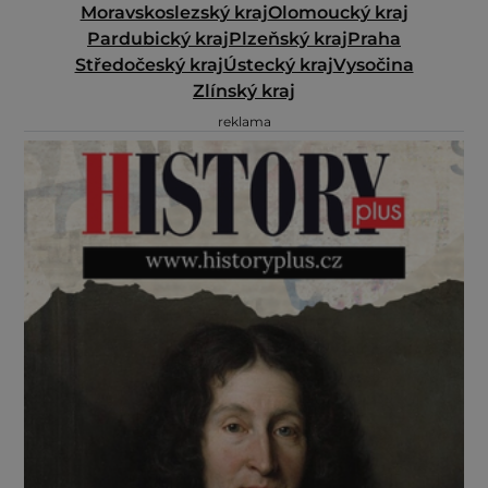
Moravskoslezský kraj
Olomoucký kraj
Pardubický kraj
Plzeňský kraj
Praha
Středočeský kraj
Ústecký kraj
Vysočina
Zlínský kraj
reklama