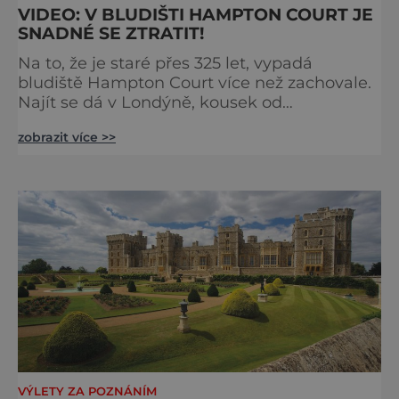
VIDEO: V BLUDIŠTI HAMPTON COURT JE
SNADNÉ SE ZTRATIT!
Na to, že je staré přes 325 let, vypadá
bludiště Hampton Court více než zachovale.
Najít se dá v Londýně, kousek od
stejnojmenného královského paláce. Ze
zobrazit více >>
země ho mezi lety 1689 a 1695 vydupou
architekti George London (asi 1640–1714) a
Henry Wise (1653–1738) pro krále Viléma III.
Oranžského (1650–1702). Zabírá plochu 1300
m² a skrývá se v něm 800 metrů cest.
Původně se v živý plot promění saze
VÝLETY ZA POZNÁNÍM