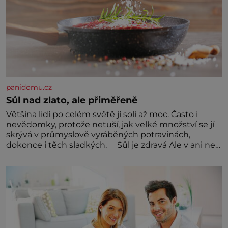
panidomu.cz
Sůl nad zlato, ale přiměřeně
Většina lidí po celém světě jí soli až moc. Často i
nevědomky, protože netuší, jak velké množství se jí
skrývá v průmyslově vyráběných potravinách,
dokonce i těch sladkých. Sůl je zdravá Ale v ani ne
třetinovém množství, než je pro většinu populace
běžné. Její základní složky– sodík a chlór – jsou
zásadní pro správné hospodaření