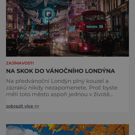
ZAJÍMAVOSTI
NA SKOK DO VÁNOČNÍHO LONDÝNA
Na předvánoční Londýn plný kouzel a
zázraků nikdy nezapomenete. Proč byste
měli toto město aspoň jednou v životě
navštívit v období, kdy se chystá na
zobrazit více >>
nejkrásnější svátky v roce? Nákupy, bruslení,
tisíce světel, zábava a tradice. Vše je zde
v dokonalé harmonii. Toužíte zažít něco
typicky londýnského? Angličané milují
kluziště, patří k neodmyslitelné předvánoční