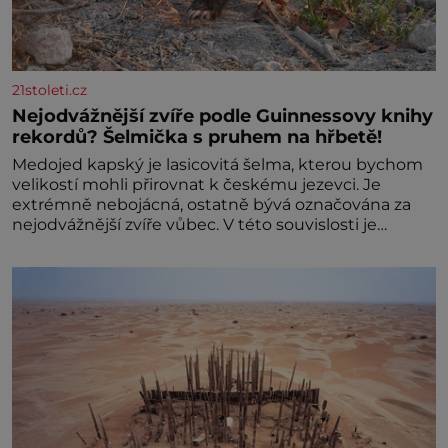
21stoleti.cz
Nejodvážnější zvíře podle Guinnessovy knihy
rekordů? Šelmička s pruhem na hřbetě!
Medojed kapský je lasicovitá šelma, kterou bychom
velikostí mohli přirovnat k českému jezevci. Je
extrémně nebojácná, ostatně bývá označována za
nejodvážnější zvíře vůbec. V této souvislosti je
dokonc