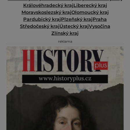
Královéhradecký kraj
Liberecký kraj
Moravskoslezský kraj
Olomoucký kraj
Pardubický kraj
Plzeňský kraj
Praha
Středočeský kraj
Ústecký kraj
Vysočina
Zlínský kraj
reklama