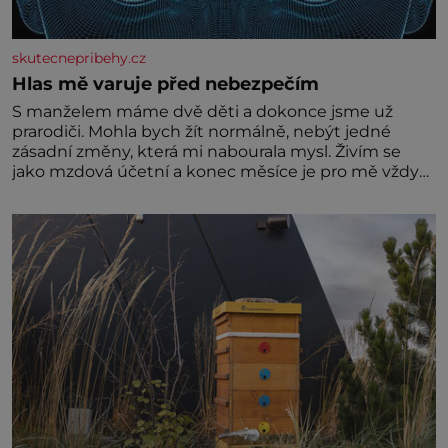
skutecnepribehy.cz
Hlas mě varuje před nebezpečím
S manželem máme dvě děti a dokonce jsme už
prarodiči. Mohla bych žít normálně, nebýt jedné
zásadní změny, která mi nabourala mysl. Živím se
jako mzdová účetní a konec měsíce je pro mě vždy
velice psychicky náročným obdobím. Od té chvíle, co
máme vnoučata, mi dcera čím dál častěji volá o
pomoc, co se hlídání týče. Dalo by se