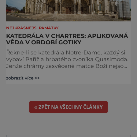
NEJKRÁSNĚJŠÍ PAMÁTKY
KATEDRÁLA V CHARTRES: APLIKOVANÁ
VĚDA V OBDOBÍ GOTIKY
Řekne-li se katedrála Notre-Dame, každý si
vybaví Paříž a hrbatého zvoníka Quasimoda.
Jenže chrámy zasvěcené matce Boží nejsou
ve Francii ničím výjimečným. Třeba
zobrazit více >>
obyvatelé města Rouen se mohou pochlubit
stejnojmennou katedrálou, která je se svými
151 metry čtvrtou nejvyšší křesťanskou
stavbou světa. Ovšem nejpůsobivější perlou
toho jména je ta, která se nachází v Chartres.
« ZPĚT NA VŠECHNY ČLÁNKY
Městečko Chartres se