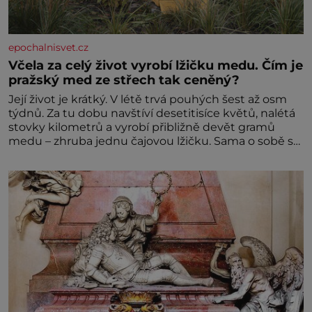
epochalnisvet.cz
Včela za celý život vyrobí lžičku medu. Čím je
pražský med ze střech tak ceněný?
Její život je krátký. V létě trvá pouhých šest až osm
týdnů. Za tu dobu navštíví desetitisíce květů, nalétá
stovky kilometrů a vyrobí přibližně devět gramů
medu – zhruba jednu čajovou lžičku. Sama o sobě se
může zdát bezvýznamná. Teprve když se spojí s
dalšími desítkami tisíc příslušnic svého včelstva,
vznikne jeden z nejdokonalejších organismů