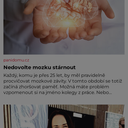
panidomu.cz
Nedovolte mozku stárnout
Každý, komu je přes 25 let, by měl pravidelně
procvičovat mozkové závity. V tomto období se totiž
začíná zhoršovat paměť. Možná máte problém
vzpomenout si na jméno kolegy z práce. Nebo
marně v paměti lovíte název knížky, kterou jste
nedávno přečetli. Je to opravdu tak, s věkem jako
kdyby se paměť rozhodla stávkovat. Cvičte