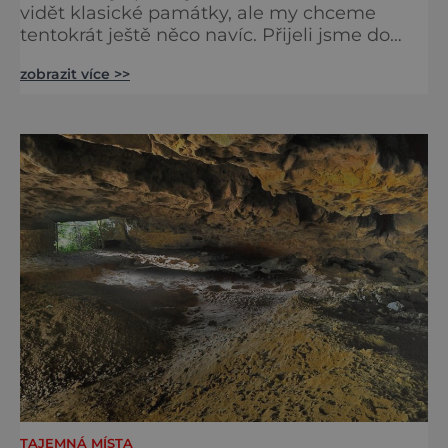
vidět klasické památky, ale my chceme
tentokrát ještě něco navíc. Přijeli jsme do
Británie podívat se na místa, která jsou
zobrazit více >>
spojená s písničkami, a které se hrály, když
nám bylo -náct. Za skupinou The Beatles.
Nepominutelný je Buckinghamský palác,
sídlo královny. Nás bude zajímat, že v červnu
1965 tady Beatles převzali od královny Řád
britského impéria. Oni j
TAJEMNÁ MÍSTA