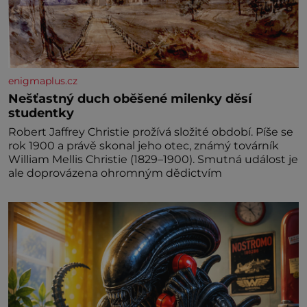
enigmaplus.cz
Nešťastný duch oběšené milenky děsí
studentky
Robert Jaffrey Christie prožívá složité období. Píše se
rok 1900 a právě skonal jeho otec, známý továrník
William Mellis Christie (1829–1900). Smutná událost je
ale doprovázena ohromným dědictvím