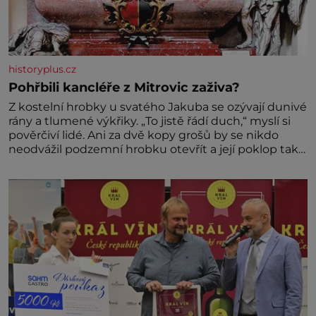
historyplus.cz
Pohřbili kancléře z Mitrovic zaživa?
Z kostelní hrobky u svatého Jakuba se ozývají dunivé
rány a tlumené výkřiky. „To jistě řádí duch,“ myslí si
pověrčiví lidé. Ani za dvě kopy grošů by se nikdo
neodvážil podzemní hrobku otevřít a její poklop tak
raději jen skrápí svěcenou vodou. Za několik dní
divné burácení skutečně ustane. Když o mnoho let
později hrobku