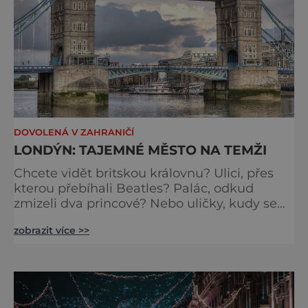
DOVOLENÁ V ZAHRANIČÍ
LONDÝN: TAJEMNÉ MĚSTO NA TEMŽI
Chcete vidět britskou královnu? Ulici, přes
kterou přebíhali Beatles? Palác, odkud
zmizeli dva princové? Nebo uličky, kudy se
toulal Jack Rozparovač? Problém je jediný:
zobrazit více >>
jak to všechno stihnout? Kouzelný Londýn
vám určitě učaruje. Trochu se podobá Praze
tím, že jednotlivé paláce nejsou daleko od
sebe. Pokud už nemáte štěstí, abyste do
Buckinghamského paláce viděli vjíždět či