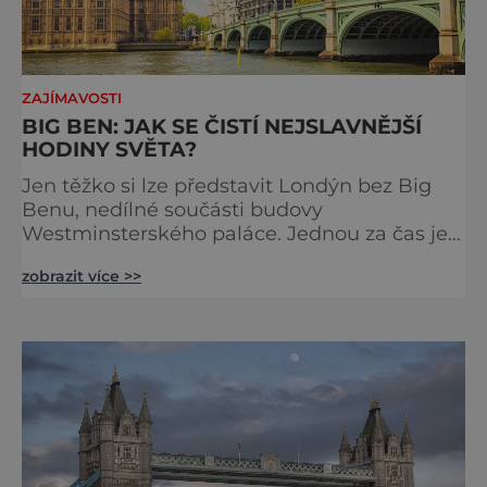
ZAJÍMAVOSTI
BIG BEN: JAK SE ČISTÍ NEJSLAVNĚJŠÍ
HODINY SVĚTA?
Jen těžko si lze představit Londýn bez Big
Benu, nedílné součásti budovy
Westminsterského paláce. Jednou za čas je
však potřeba slavné pamětihodnosti
zobrazit více >>
opucovat zašedlý kabát. Na konci srpna roku
2015 loňského roku prošel slavný Big Ben
důkladnou očistnou kúrou, při které mu
čtyřčlenná údržbářská četa, vyzbrojena
hadry a kbelíky s mýdlovou vodou, po
několik dní navracela zašlý lesk. [caption