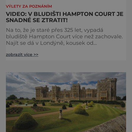
VÝLETY ZA POZNÁNÍM
VIDEO: V BLUDIŠTI HAMPTON COURT JE
SNADNÉ SE ZTRATIT!
Na to, že je staré přes 325 let, vypadá
bludiště Hampton Court více než zachovale.
Najít se dá v Londýně, kousek od
stejnojmenného královského paláce. Ze
zobrazit více >>
země ho mezi lety 1689 a 1695 vydupou
architekti George London (asi 1640–1714) a
Henry Wise (1653–1738) pro krále Viléma III.
Oranžského (1650–1702). Zabírá plochu 1300
m² a skrývá se v něm 800 metrů cest.
Původně se v živý plot promění saze