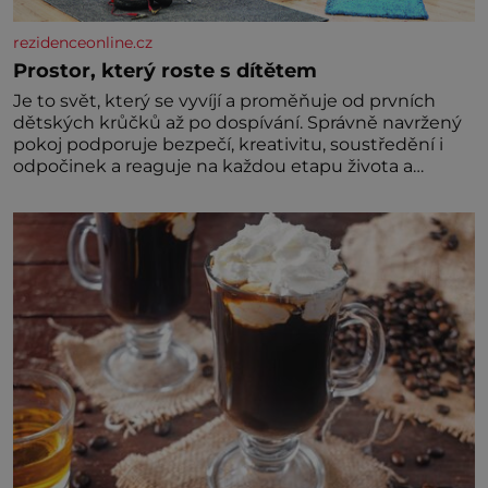
rezidenceonline.cz
Prostor, který roste s dítětem
Je to svět, který se vyvíjí a proměňuje od prvních
dětských krůčků až po dospívání. Správně navržený
pokoj podporuje bezpečí, kreativitu, soustředění i
odpočinek a reaguje na každou etapu života a
specifické potřeby dítěte. Pro nejmenší je klíčová
jednoduchost, měkkost a bezpečí, proto by pokoj
miminka měl působit především klidně a útulně.
Předškolní věk je