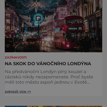
odjíždět královnu Alž
ZAJÍMAVOSTI
NA SKOK DO VÁNOČNÍHO LONDÝNA
Na předvánoční Londýn plný kouzel a
zázraků nikdy nezapomenete. Proč byste
měli toto město aspoň jednou v životě
navštívit v období, kdy se chystá na
zobrazit více >>
nejkrásnější svátky v roce? Nákupy, bruslení,
tisíce světel, zábava a tradice. Vše je zde
v dokonalé harmonii. Toužíte zažít něco