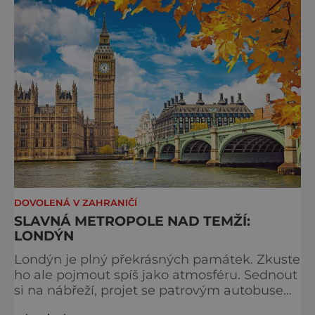
typicky londýnského? Angličané milují
kluziště, patří k neodmyslitelné předvánoční
tradici a zábavě všech věkových k
DOVOLENÁ V ZAHRANIČÍ
SLAVNÁ METROPOLE NAD TEMŽÍ:
LONDÝN
Londýn je plný překrásných památek. Zkuste
ho ale pojmout spíš jako atmosféru. Sednout
si na nábřeží, projet se patrovým autobusem
místy, kudy také jezdí královna, chodili