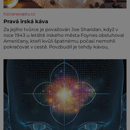
tisicereceptu.cz
Pravá irská káva
Za jejího tvůrce je považován Joe Sharidan, když v
roce 1943 u letiště irského města Foynes obsluhoval
Američany, kteří kvůli špatnému počasí nemohli
pokračovat v cestě. Povzbudil je tehdy kávou,