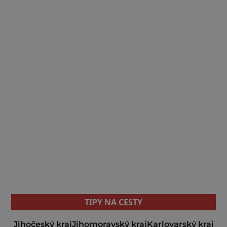
TIPY NA CESTY
Jihočeský kraj
Jihomoravský kraj
Karlovarský kraj