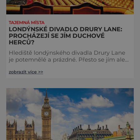
TAJEMNÁ MÍSTA
LONDÝNSKÉ DIVADLO DRURY LANE:
PROCHÁZEJÍ SE JÍM DUCHOVÉ
HERCŮ?
Hlediště londýnského divadla Drury Lane
je potemnělé a prázdné. Přesto se jím ale
linou podivné zvuky. Z jeviště je slyšet
zobrazit více >>
jakési mumlání, z nedaleké chodby čísi
kroky a ze šaten tlumené výkřiky. V divadle
totiž údajně straší. Stavbu londýnského
divadla Drury Lane dotoval bohatý herec a
divadelník ze 17. století jménem Thomas
Kill