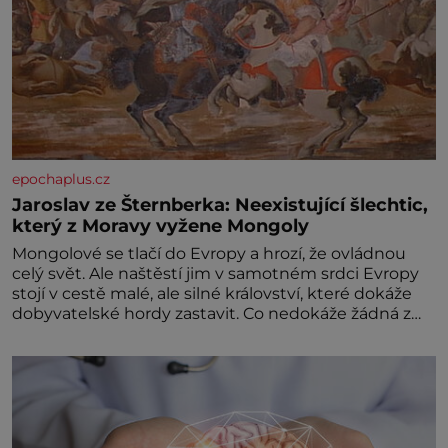
epochaplus.cz
Jaroslav ze Šternberka: Neexistující šlechtic,
který z Moravy vyžene Mongoly
Mongolové se tlačí do Evropy a hrozí, že ovládnou
celý svět. Ale naštěstí jim v samotném srdci Evropy
stojí v cestě malé, ale silné království, které dokáže
dobyvatelské hordy zastavit. Co nedokáže žádná z
asijských říší, co nedokážou Němci – to dokáže český
král. Nebo že by ne? Mongolové od roku 1223
postupují podél Kaspického a Azovského moře,