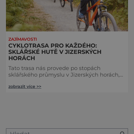
ZAJÍMAVOSTI
CYKLOTRASA PRO KAŽDÉHO:
SKLÁŘSKÉ HUTĚ V JIZERSKÝCH
HORÁCH
Tato trasa nás provede po stopách
sklářského průmyslu v Jizerských horách,
jehož tradice sahá až do 16. století. Našimi
zobrazit více >>
hlavními cíli budou sklářské hutě
v Bedřichově (pod Lesní chatou), Památník
sklářství v Jizerských horách v Kristiánově a
Nová Louka. Nasedáme! Délka trasy: 13,8
km Náročnost trasy: nenáročná, s menším
převýšením Povrch trasy: zpevněné i
nezpevněné komunikace Doprava: střední