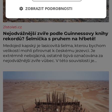
ZOBRAZIT PODROBNOSTI
21stoleti.cz
Nejodvážnější zvíře podle Guinnessovy knihy
rekordů? Šelmička s pruhem na hřbetě!
Medojed kapský je lasicovitá šelma, kterou bychom
velikostí mohli přirovnat k českému jezevci. Je
extrémně nebojácná, ostatně bývá označována za
nejodvážnější zvíře vůbec. V této souvislosti je
dokonc