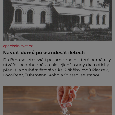
epochalnisvet.cz
Návrat domů po osmdesáti letech
Do Brna se letos vrátí potomci rodin, které pomáhaly
utvářet podobu města, ale jejichž osudy dramaticky
přerušila druhá světová válka. Příběhy rodů Placzek,
Löw-Beer, Fuhrmann, Kohn a Stiassni se stanou
jednou z hlavních dramaturgických linií festivalu
židovské kultury ŠTETL FEST 2026. Některé návraty
nejsou jednoduché. Místa, která si člověk pamatuje z
rodinných vyprávění, už dávno