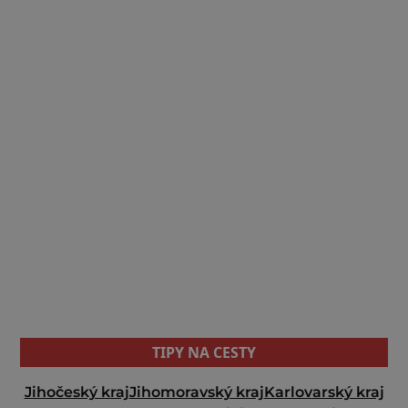
TIPY NA CESTY
Jihočeský kraj
Jihomoravský kraj
Karlovarský kraj