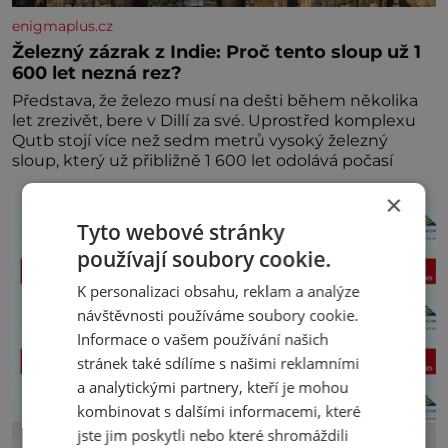
enigmaplus.cz
Železný zázrak z Indie: Proč tento sloup už 1
600 let nezná rez?
Představa, že železo musí na dešti během několika
let zrezivět, bere v Dillí za své. Uprostřed komplexu
Qutb stojí více než sedm metrů vysoký železný
sloup, který už přibližně 1 600 let odolává počasí
×
Tyto webové stránky
používají soubory cookie.
K personalizaci obsahu, reklam a analýze
návštěvnosti používáme soubory cookie.
Informace o vašem používání našich
stránek také sdílíme s našimi reklamními
a analytickými partnery, kteří je mohou
kombinovat s dalšími informacemi, které
jste jim poskytli nebo které shromáždili