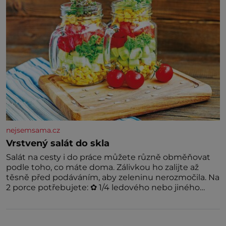
nejsemsama.cz
Vrstvený salát do skla
Salát na cesty i do práce můžete různě obměňovat
podle toho, co máte doma. Zálivkou ho zalijte až
těsně před podáváním, aby zeleninu nerozmočila. Na
2 porce potřebujete: ✿ 1/4 ledového nebo jiného
salátu (římský salát, polníček…) ✿ 1 malá konzerva
kukuřice ✿ ½ okurky ✿ 2 rajčata Zálivka: ✿ 4 lžíce
olivového oleje ✿ 1 lžíci citronové šťávy ✿ ½ stroužku