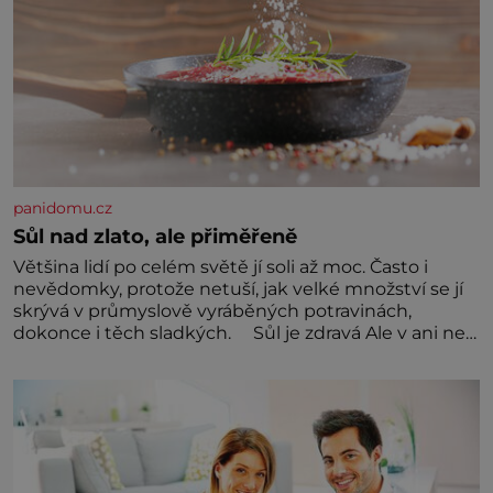
panidomu.cz
Sůl nad zlato, ale přiměřeně
Většina lidí po celém světě jí soli až moc. Často i
nevědomky, protože netuší, jak velké množství se jí
skrývá v průmyslově vyráběných potravinách,
dokonce i těch sladkých. Sůl je zdravá Ale v ani ne
třetinovém množství, než je pro většinu populace
běžné. Její základní složky– sodík a chlór – jsou
zásadní pro správné hospodaření