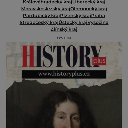
Královéhradecký kraj
Liberecký kraj
Moravskoslezský kraj
Olomoucký kraj
Pardubický kraj
Plzeňský kraj
Praha
Středočeský kraj
Ústecký kraj
Vysočina
Zlínský kraj
reklama