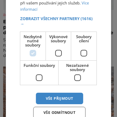
při vašem používání jejich služeb.
Více
informací
iluxus.cz
ZOBRAZIT VŠECHNY PARTNERY
(1616)
Emirates a South African Airways rozšiřují
→
partnerství. Cestujícím nově zpřístupní
dalších devět destinací v jižní a střední Africe
Nezbytně
Výkonové
Soubory
Společnosti Emirates a South African Airways (SAA)
nutné
soubory
cílení
soubory
rozšiřují svou dlouholetou codesharovou spolupráci.
Nová reciproční dohoda zpřístupní cestujícím devět
dalších destinací v jižní a střední Africe a u
Funkční soubory
Nezařazené
soubory
VŠE PŘIJMOUT
VŠE ODMÍTNOUT