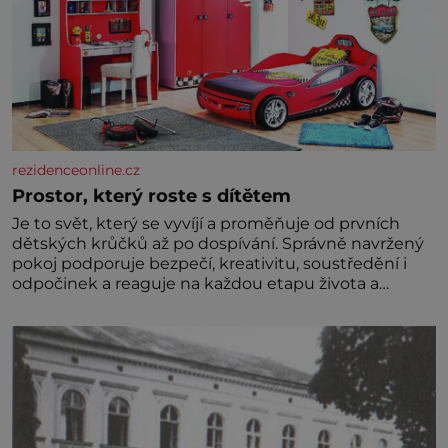
rezidenceonline.cz
Prostor, který roste s dítětem
Je to svět, který se vyvíjí a proměňuje od prvních
dětských krůčků až po dospívání. Správně navržený
pokoj podporuje bezpečí, kreativitu, soustředění i
odpočinek a reaguje na každou etapu života a
specifické potřeby dítěte. Pro nejmenší je klíčová
jednoduchost, měkkost a bezpečí, proto by pokoj
miminka měl působit především klidně a útulně.
Předškolní věk je