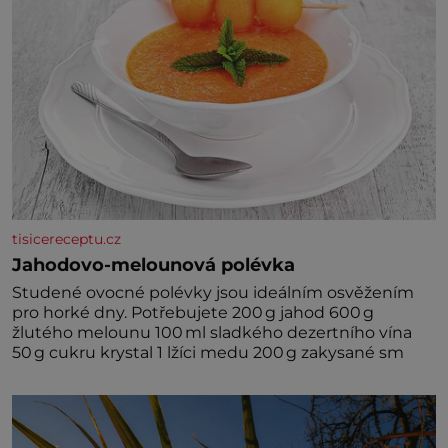
tisicereceptu.cz
Jahodovo-melounová polévka
Studené ovocné polévky jsou ideálním osvěžením
pro horké dny. Potřebujete 200 g jahod 600 g
žlutého melounu 100 ml sladkého dezertního vína
50 g cukru krystal 1 lžíci medu 200 g zakysané sm