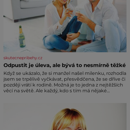
skutecnepribehy.cz
Odpustit je úleva, ale bývá to nesmírně těžké
Když se ukázalo, že si manžel našel milenku, rozhodla
jsem se trpělivě vyčkávat, přesvědčena, že se dříve či
později vrátí k rodině. Možná je to jedna z nejtěžších
věcí na světě. Ale každý, kdo s tím má nějaké
zkušenosti, se zapřísahá, že pokud odpustíte,
znatelně se vám uleví. Když se ke mně doneslo, že si
manžel pořídil milenku,