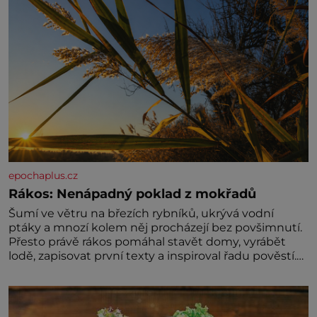
epochaplus.cz
Rákos: Nenápadný poklad z mokřadů
Šumí ve větru na březích rybníků, ukrývá vodní
ptáky a mnozí kolem něj procházejí bez povšimnutí.
Přesto právě rákos pomáhal stavět domy, vyrábět
lodě, zapisovat první texty a inspiroval řadu pověstí.
Tato skromná, ale užitečná rostlina provází člověka
už tisíce let. Většina lidí vnímá rákos jen jako
obyčejnou kulisu letního koupání. Stačí se však
podívat