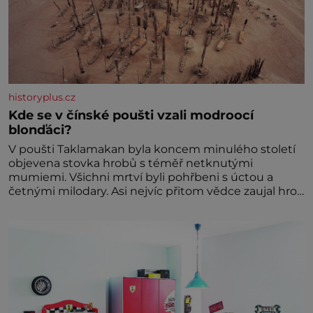
historyplus.cz
Kde se v čínské poušti vzali modroocí
blonďáci?
V poušti Taklamakan byla koncem minulého století
objevena stovka hrobů s téměř netknutými
mumiemi. Všichni mrtví byli pohřbeni s úctou a
četnými milodary. Asi nejvíc přitom vědce zaujal hrob
tříměsíčního chlapečka s modrou filcovou čapkou, z
níž se draly blonďaté vlásky. Fakt, že jsou těla
dávných lidí nesmírně dobře zachovalá, přičítají
odborníci zdejším klimatickým podmínkám. Sucho,
prosolené písky a extrémně