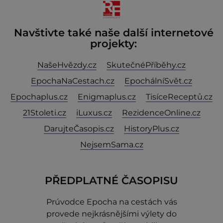
Navštivte také naše další internetové
projekty:
NašeHvězdy.cz
SkutečnéPříběhy.cz
EpochaNaCestach.cz
EpochálníSvět.cz
Epochaplus.cz
Enigmaplus.cz
TisíceReceptů.cz
21Stoleti.cz
iLuxus.cz
RezidenceOnline.cz
DarujteČasopis.cz
HistoryPlus.cz
NejsemSama.cz
PŘEDPLATNÉ ČASOPISU
Prúvodce Epocha na cestách vás
provede nejkrásnějšími výlety do