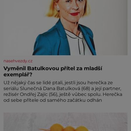
nasehvezdy.cz
Vyměnil Batulkovou přítel za mladší
exemplář?
Už nějaký čas se lidé ptali, jestli jsou herečka ze
seriálu Slunečná Dana Batulková (68) a její partner,
režisér Ondřej Zajíc (56), ještě vůbec spolu. Herečka
od sebe přítele od samého začátku odhán