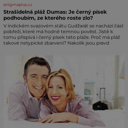
enigmaplus.cz
Strašidelná pláž Dumas: Je černý písek
podhoubím, ze kterého roste zlo?
V indickém svazovém státu Gudžarát se nachází část
pobřeží, které má hodně temnou pověst. Jistě k
tomu přispívá i černý písek této pláže. Proč má pláž
takové netypické zbarvení? Nakolik jsou pravd