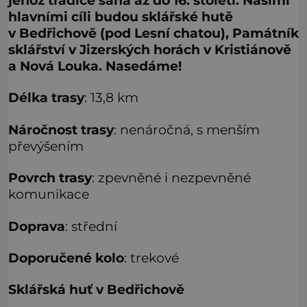
jehož tradice sahá až do 16. století. Našimi
hlavními cíli budou sklářské hutě
v Bedřichově (pod Lesní chatou), Památník
sklářství v Jizerských horách v Kristiánově
a Nová Louka. Nasedáme!
Délka trasy
: 13,8 km
Náročnost trasy
: nenáročná, s menším
převýšením
Povrch trasy
: zpevněné i nezpevněné
komunikace
Doprava
: střední
Doporučené kolo
: trekové
Sklářská huť v Bedřichově