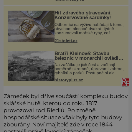
se hvězda seriálu Kamarádi měla
Hit zdravého stravování:
Konzervované sardinky!
Odborníci na výživu nabádají k tomu,
abychom alespoň dvakrát týdně
konzumovali mořské ryby, což
ovšem může být zatěžující pro
21stoleti.cz
peněženku. Dobrou zprávou je, že
hvězdou doporučení se nyní staly
konzervo
Bratři Kleinové: Stavbu
železnic v monarchii ovládli
samouci
Na začátku je jich šest a začínají
poměrně skromně, úpravami zahrad,
rybníků a parků. Postupně si ale
troufnou i na stavbu železnic. Během
historyplus.cz
40 let vybudují na území monarchie
třetinu všech tratí, tedy
Zámeček byl dříve součástí komplexu budov
sklářské hutě, kterou do roku 1817
provozoval rod Riedlů. Po změně
hospodářské situace však byly tyto budovy
zbourány. Noví majitelé zde v roce 1844
postavili právě lovecký zámeček.