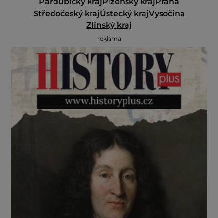
Pardubický kraj
Plzeňský kraj
Praha
Středočeský kraj
Ústecký kraj
Vysočina
Zlínský kraj
reklama