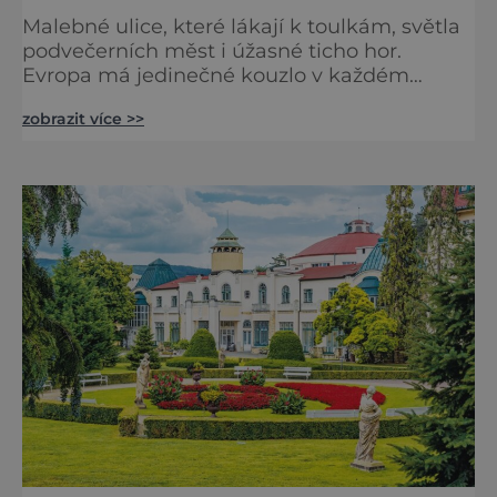
Malebné ulice, které lákají k toulkám, světla
podvečerních měst i úžasné ticho hor.
Evropa má jedinečné kouzlo v každém
období. Nové číslo Světa na dlani Speciál vás
zobrazit více >>
zve na cestu plnou inspirace, dobrodružství i
romantiky. Přinášíme vám 111 skvělých tipů,
kam vyrazit. Objevte krásu Evropy v celé její
podobě. Města s neopakovatelnou
atmosférou Vydejte se s námi na prohlídku
měst, která patří k