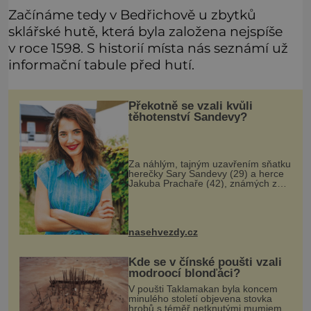
Začínáme tedy v Bedřichově u zbytků
sklářské hutě, která byla založena nejspíše
v roce 1598. S historií místa nás seznámí už
informační tabule před hutí.
Překotně se vzali kvůli
těhotenství Sandevy?
Za náhlým, tajným uzavřením sňatku
herečky Sary Sandevy (29) a herce
Jakuba Prachaře (42), známých ze
seriálu Jakub a Sara, se skrývá
možná mnohem víc než jen touha
posvětit čirou lásku! Vynořily se
nasehvezdy.cz
Kde se v čínské poušti vzali
modroocí blonďáci?
V poušti Taklamakan byla koncem
minulého století objevena stovka
hrobů s téměř netknutými mumiemi.