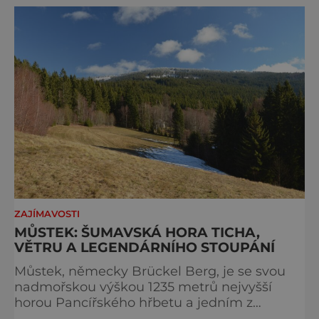
přijíždějí. Nejde o boj proti turistům. Jde o
ochranu krajiny, která už nechce být obětí
vlastního úspě
ZAJÍMAVOSTI
MŮSTEK: ŠUMAVSKÁ HORA TICHA,
VĚTRU A LEGENDÁRNÍHO STOUPÁNÍ
Můstek, německy Brückel Berg, je se svou
nadmořskou výškou 1235 metrů nejvyšší
horou Pancířského hřbetu a jedním z
nejcharakterističtějších vrcholů západní