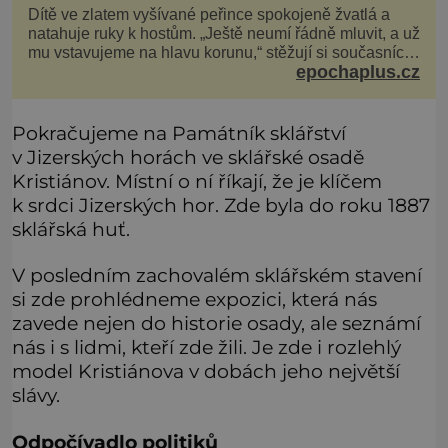
Dítě ve zlatem vyšívané peřince spokojeně žvatlá a
natahuje ruky k hostům. „Ještě neumí řádně mluvit, a už
mu vstavujeme na hlavu korunu,“ stěžují si současníci,
epochaplus.cz
pro které je k neuvěření, že droboučký princ se dnes
stal králem. Otázka za milion, na niž by všichni,
zejména stárnoucí a nemocný král Vl
Pokračujeme na Památník sklářství
v Jizerských horách ve sklářské osadě
Kristiánov. Místní o ní říkají, že je klíčem
k srdci Jizerských hor. Zde byla do roku 1887
sklářská huť.
V posledním zachovalém sklářském stavení
si zde prohlédneme expozici, která nás
zavede nejen do historie osady, ale seznámí
nás i s lidmi, kteří zde žili. Je zde i rozlehlý
model Kristiánova v dobách jeho největší
slávy.
Odpočívadlo politiků