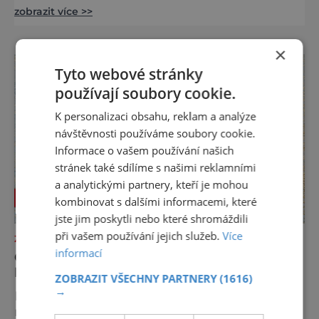
zobrazit více >>
Šumavy. Přestože nestojí v centru hlavních
turistických proudů jako Velký Javor či
Poledník, právě v tom spočívá jeho síla.
×
Můstek si dodnes uchovává syrový horský
Tyto webové stránky
charakter, klid a zvláštní atmosféru
používají soubory cookie.
šumavských hřebenů, kde se střídá hustý les
K personalizaci obsahu, reklam a analýze
návštěvnosti používáme soubory cookie.
Informace o vašem používání našich
stránek také sdílíme s našimi reklamními
a analytickými partnery, kteří je mohou
kombinovat s dalšími informacemi, které
jste jim poskytli nebo které shromáždili
při vašem používání jejich služeb.
Více
ZAJÍMAVOSTI
informací
OSUDOVÉ DNY, KTERÉ ZMĚNILY
HISTORII
ZOBRAZIT VŠECHNY PARTNERY
(1616)
→
Existují dny, které jsou naprosto obyčejné a
rychle upadnou v zapomnění, a pak jsou tu