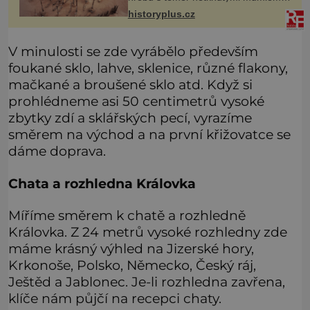
Všichni mrtví byli pohřbeni s úctou a
historyplus.cz
četnými milodary. Asi nejvíc přitom
vědce zaujal hrob tříměsíčn
V minulosti se zde vyrábělo především
foukané sklo, lahve, sklenice, různé flakony,
mačkané a broušené sklo atd. Když si
prohlédneme asi 50 centimetrů vysoké
zbytky zdí a sklářských pecí, vyrazíme
směrem na východ a na první křižovatce se
dáme doprava.
Chata a rozhledna Královka
Míříme směrem k chatě a rozhledně
Královka. Z 24 metrů vysoké rozhledny zde
máme krásný výhled na Jizerské hory,
Krkonoše, Polsko, Německo, Český ráj,
Ještěd a Jablonec. Je-li rozhledna zavřena,
klíče nám půjčí na recepci chaty.