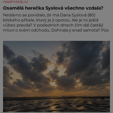
nasehvezdy.cz
Osamělá herečka Syslová všechno vzdala?
Nedávno se povídalo, že má Dana Syslová (80)
blízkého přítele, který je jí oporou. Ale je to ještě
vůbec pravda? V posledních dnech čím dál častěji
mluví o svém odchodu. Dohnala ji snad samota? Půs