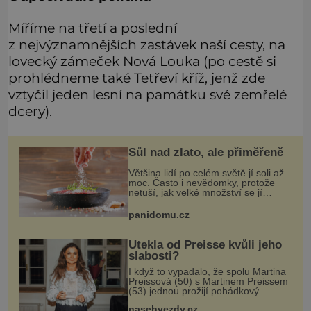
Míříme na třetí a poslední
z nejvýznamnějších zastávek naší cesty, na
lovecký zámeček Nová Louka (po cestě si
prohlédneme také Tetřeví kříž, jenž zde
vztyčil jeden lesní na památku své zemřelé
dcery).
Sůl nad zlato, ale přiměřeně
Většina lidí po celém světě jí soli až
moc. Často i nevědomky, protože
netuší, jak velké množství se jí
skrývá v průmyslově vyráběných
potravinách, dokonce i těch
panidomu.cz
sladkých. Sůl je zdravá
Utekla od Preisse kvůli jeho
slabosti?
I když to vypadalo, že spolu Martina
Preissová (50) s Martinem Preissem
(53) jednou prožijí pohádkový
podzim života, nakonec to nejspíš
nasehvezdy.cz
nedopadne. Doneslo se k nám, že