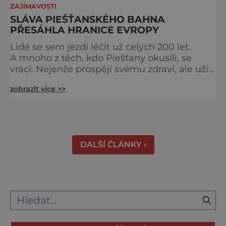
ZAJÍMAVOSTI
SLÁVA PIEŠŤANSKÉHO BAHNA
PŘESÁHLA HRANICE EVROPY
Lidé se sem jezdí léčit už celých 200 let.
A mnoho z těch, kdo Piešťany okusili, se
vrací. Nejenže prospějí svému zdraví, ale užijí
si tu i bohatý společenský život. Když se
zobrazit více >>
řekne slovenské lázně, Piešťany bývají první
volbou. Jejich věhlas je mezinárodní. A není
divu. Město rozprostřené na březích řeky
Váhu je proslulé termálními prameny
DALŠÍ ČLÁNKY ›