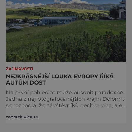
ZAJÍMAVOSTI
NEJKRÁSNĚJŠÍ LOUKA EVROPY ŘÍKÁ
AUTŮM DOST
Na první pohled to může působit paradoxně.
Jedna z nejfotografovanějších krajin Dolomit
se rozhodla, že návštěvníků nechce více, ale
méně. Alpe di Siusi, největší vysokohorská
zobrazit více >>
louka v Evropě, zavádí od léta 2026 nová
pravidla příjezdu, která mají jediný cíl –
zachovat místo, kvůli němuž sem lidé