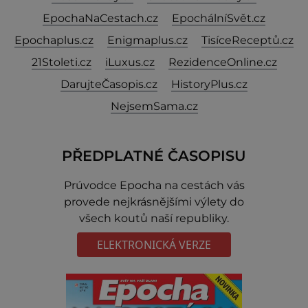
EpochaNaCestach.cz
EpochálníSvět.cz
Epochaplus.cz
Enigmaplus.cz
TisíceReceptů.cz
21Stoleti.cz
iLuxus.cz
RezidenceOnline.cz
DarujteČasopis.cz
HistoryPlus.cz
NejsemSama.cz
PŘEDPLATNÉ ČASOPISU
Prúvodce Epocha na cestách vás
provede nejkrásnějšími výlety do
všech koutů naší republiky.
ELEKTRONICKÁ VERZE