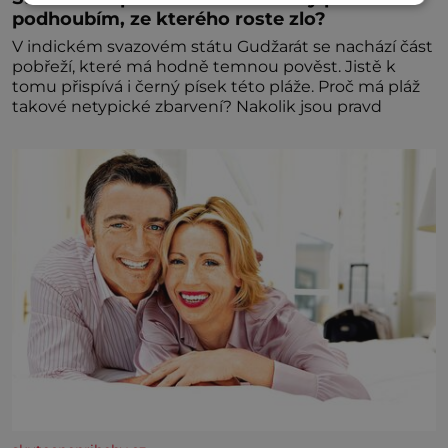
podhoubím, ze kterého roste zlo?
V indickém svazovém státu Gudžarát se nachází část
pobřeží, které má hodně temnou pověst. Jistě k
tomu přispívá i černý písek této pláže. Proč má pláž
takové netypické zbarvení? Nakolik jsou pravd