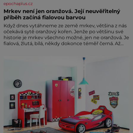
epochaplus.cz
Mrkev není jen oranžová. Její neuvěřitelný
příběh začíná fialovou barvou
Když dnes vytáhneme ze země mrkev, většina z nás
očekává sytě oranžový kořen. Jenže po většinu své
historie je mrkev všechno možné, jen ne oranžová. Je
fialová, žlutá, bílá, někdy dokonce téměř černá. Až
díky stovkám let pečlivého šlechtění se z ní stává
zelenina, bez které si českou zahradu ani
nedokážeme představit. Její příběh je