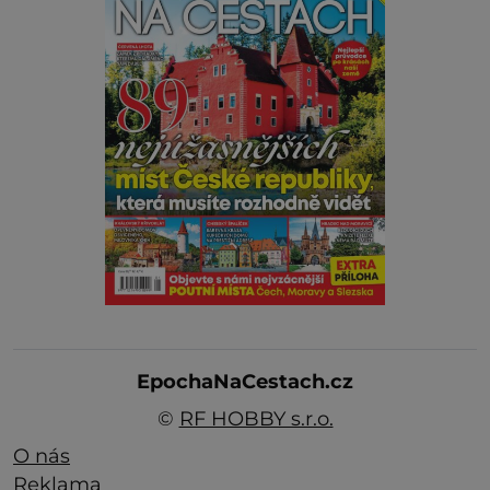
EpochaNaCestach.cz
©
RF HOBBY s.r.o.
O nás
Reklama