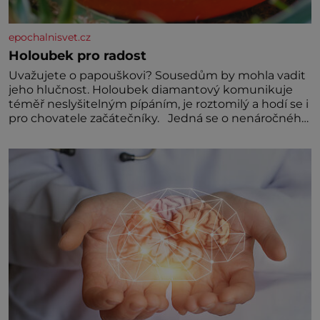
epochalnisvet.cz
Holoubek pro radost
Uvažujete o papouškovi? Sousedům by mohla vadit
jeho hlučnost. Holoubek diamantový komunikuje
téměř neslyšitelným pípáním, je roztomilý a hodí se i
pro chovatele začátečníky. Jedná se o nenáročného
klidného ptáčka, který většinu dne jen posedává.
Hodně času tráví na zemi, kde sbírá zbytky semínek
Jeho domovinou je prakticky celá Austrálie s
výjimkou pobřežní oblasti.