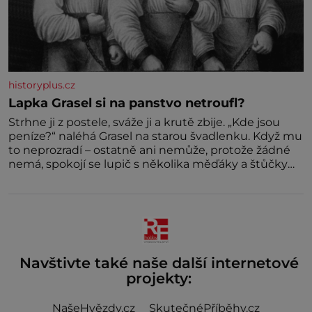
historyplus.cz
Lapka Grasel si na panstvo netroufl?
Strhne ji z postele, sváže ji a krutě zbije. „Kde jsou
peníze?“ naléhá Grasel na starou švadlenku. Když mu
to neprozradí – ostatně ani nemůže, protože žádné
nemá, spokojí se lupič s několika měďáky a štůčky
látky. Zraněná žena pár dní nato umírá. Je to muž
nebývale krutý. Jeho činy budí hrůzu ještě dlouho po
jeho smrti
Navštivte také naše další internetové
projekty:
NašeHvězdy.cz
SkutečnéPříběhy.cz