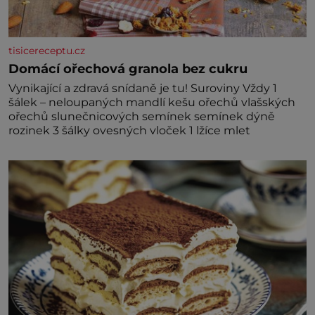
tisicereceptu.cz
Domácí ořechová granola bez cukru
Vynikající a zdravá snídaně je tu! Suroviny Vždy 1
šálek – neloupaných mandlí kešu ořechů vlašských
ořechů slunečnicových semínek semínek dýně
rozinek 3 šálky ovesných vloček 1 lžíce mlet