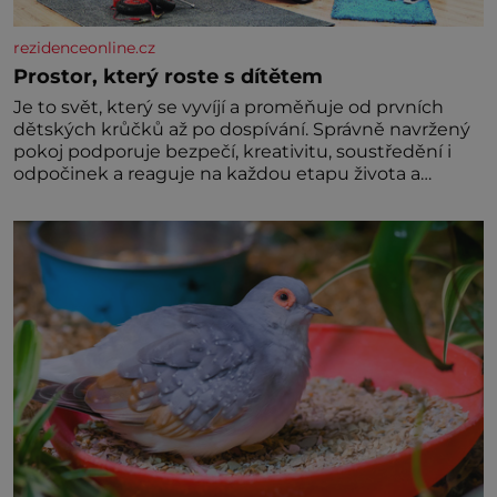
rezidenceonline.cz
Prostor, který roste s dítětem
Je to svět, který se vyvíjí a proměňuje od prvních
dětských krůčků až po dospívání. Správně navržený
pokoj podporuje bezpečí, kreativitu, soustředění i
odpočinek a reaguje na každou etapu života a
specifické potřeby dítěte. Pro nejmenší je klíčová
jednoduchost, měkkost a bezpečí, proto by pokoj
miminka měl působit především klidně a útulně.
Předškolní věk je