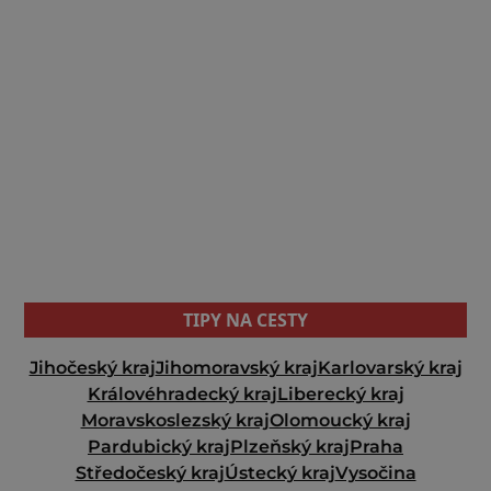
TIPY NA CESTY
Jihočeský kraj
Jihomoravský kraj
Karlovarský kraj
Královéhradecký kraj
Liberecký kraj
Moravskoslezský kraj
Olomoucký kraj
Pardubický kraj
Plzeňský kraj
Praha
Středočeský kraj
Ústecký kraj
Vysočina