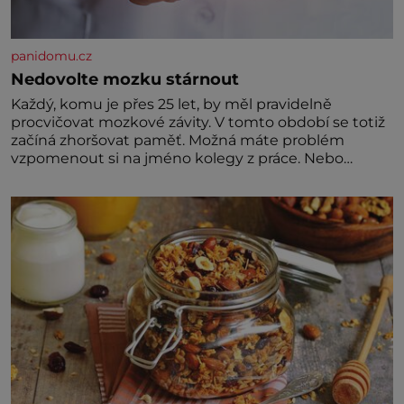
panidomu.cz
Nedovolte mozku stárnout
Každý, komu je přes 25 let, by měl pravidelně
procvičovat mozkové závity. V tomto období se totiž
začíná zhoršovat paměť. Možná máte problém
vzpomenout si na jméno kolegy z práce. Nebo
marně v paměti lovíte název knížky, kterou jste
nedávno přečetli. Je to opravdu tak, s věkem jako
kdyby se paměť rozhodla stávkovat. Cvičte