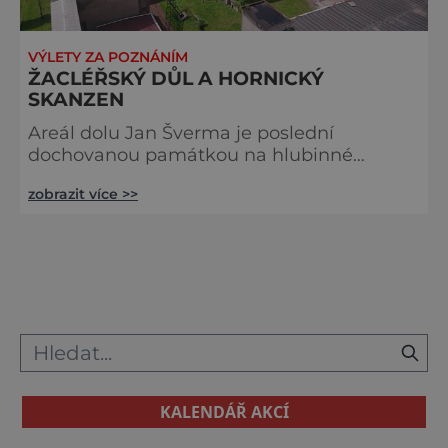
VÝLETY ZA POZNÁNÍM
ŽACLÉŘSKÝ DŮL A HORNICKÝ
SKANZEN
Areál dolu Jan Šverma je poslední
dochovanou památkou na hlubinné
uhelné hornictví ve východních Čechách,
zobrazit více >>
které je písemně dokumentováno již od 16.
století. Komplexy budov těžních souborů
jam Jan a Julie jsou prohlášeny kulturními
památkami ČR. Ve strojovnách těžních
strojů a v šachetních budovách je
vytvořena expozice, která plně ukazuje
pohyb důlních vozů na povrchu bývalého
dolu. Dále je zde
KALENDÁŘ AKCÍ