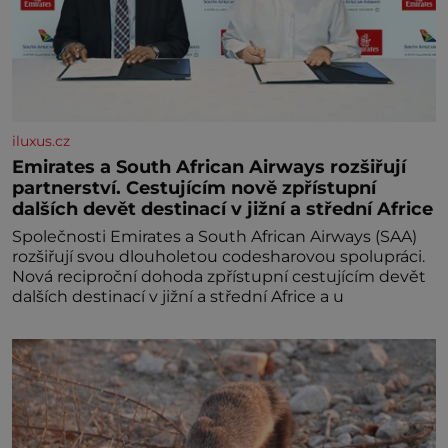
iluxus.cz
Emirates a South African Airways rozšiřují
partnerství. Cestujícím nově zpřístupní
dalších devět destinací v jižní a střední Africe
Společnosti Emirates a South African Airways (SAA)
rozšiřují svou dlouholetou codesharovou spolupráci.
Nová reciproční dohoda zpřístupní cestujícím devět
dalších destinací v jižní a střední Africe a u