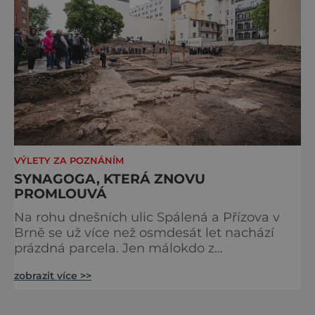
id="attachment_92379" align="
VÝLETY ZA POZNÁNÍM
SYNAGOGA, KTERÁ ZNOVU
PROMLOUVÁ
Na rohu dnešních ulic Spálená a Přízova v
Brně se už více než osmdesát let nachází
prázdná parcela. Jen málokdo z
kolemjdoucích tuší, že právě zde stála jedna
zobrazit více >>
z největších synagog v českých zemích –
monumentální stavba, která byla po
desetiletí symbolem sebevědomé a