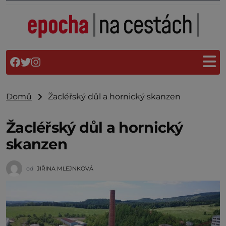
Domů
Žacléřský důl a hornický skanzen
Žacléřský důl a hornický
skanzen
od
JIŘINA MLEJNKOVÁ