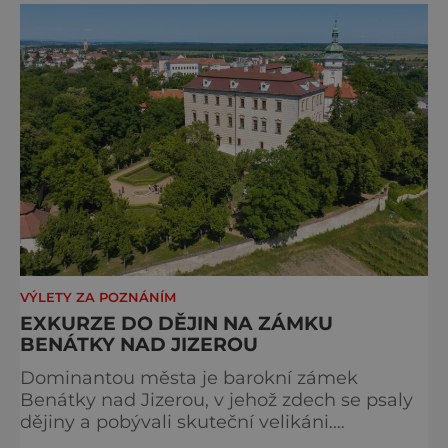
prosperující židovské komunity. Brněnská
Velká synagoga byla slavnostně otevřena v
roce 1856, v době, kdy se město proměňovalo
v p
VÝLETY ZA POZNÁNÍM
EXKURZE DO DĚJIN NA ZÁMKU
BENÁTKY NAD JIZEROU
Dominantou města je barokní zámek
Benátky nad Jizerou, v jehož zdech se psaly
dějiny a pobývali skuteční velikáni.
Fenomenální dánský astronom Tycho Brahe