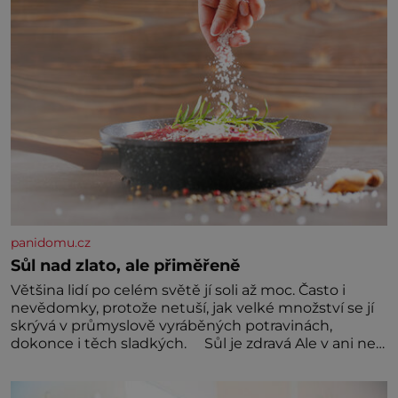
rodinných vyprávění, už dávno
panidomu.cz
Sůl nad zlato, ale přiměřeně
Většina lidí po celém světě jí soli až moc. Často i
nevědomky, protože netuší, jak velké množství se jí
skrývá v průmyslově vyráběných potravinách,
dokonce i těch sladkých. Sůl je zdravá Ale v ani ne
třetinovém množství, než je pro většinu populace
běžné. Její základní složky– sodík a chlór – jsou
zásadní pro správné hospodaření