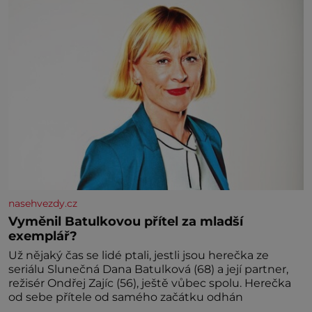
manžel pořídil milenku,
nasehvezdy.cz
Vyměnil Batulkovou přítel za mladší
exemplář?
Už nějaký čas se lidé ptali, jestli jsou herečka ze
seriálu Slunečná Dana Batulková (68) a její partner,
režisér Ondřej Zajíc (56), ještě vůbec spolu. Herečka
od sebe přítele od samého začátku odhán