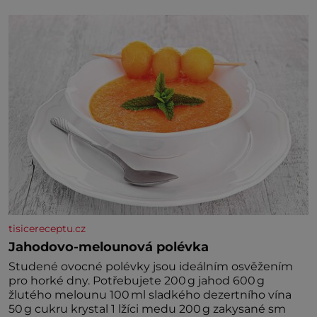
tisicereceptu.cz
Jahodovo-melounová polévka
Studené ovocné polévky jsou ideálním osvěžením
pro horké dny. Potřebujete 200 g jahod 600 g
žlutého melounu 100 ml sladkého dezertního vína
50 g cukru krystal 1 lžíci medu 200 g zakysané sm