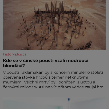
historyplus.cz
Kde se v čínské poušti vzali modroocí
blonďáci?
V poušti Taklamakan byla koncem minulého století
objevena stovka hrobů s téměř netknutými
mumiemi. Všichni mrtví byli pohřbeni s úctou a
četnými milodary. Asi nejvíc přitom vědce zaujal hrob
tříměsíčního chlapečka s modrou filcovou čapkou, z
níž se draly blonďaté vlásky. Fakt, že jsou těla
dávných lidí nesmírně dobře zachovalá, přičítají
odborníci zdejším klimatickým podmínkám. Sucho,