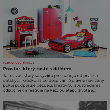
prosolené písky a extrémně
rezidenceonline.cz
Prostor, který roste s dítětem
Je to svět, který se vyvíjí a proměňuje od prvních
dětských krůčků až po dospívání. Správně navržený
pokoj podporuje bezpečí, kreativitu, soustředění i
odpočinek a reaguje na každou etapu života a
specifické potřeby dítěte. Pro nejmenší je klíčová
jednoduchost, měkkost a bezpečí, proto by pokoj
miminka měl působit především klidně a útulně.
Předškolní věk je