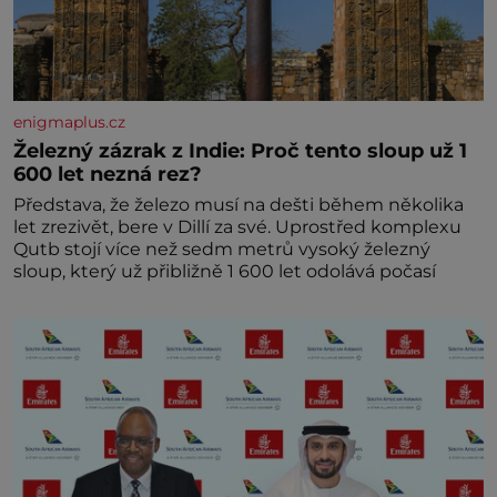
enigmaplus.cz
Železný zázrak z Indie: Proč tento sloup už 1
600 let nezná rez?
Představa, že železo musí na dešti během několika
let zrezivět, bere v Dillí za své. Uprostřed komplexu
Qutb stojí více než sedm metrů vysoký železný
sloup, který už přibližně 1 600 let odolává počasí