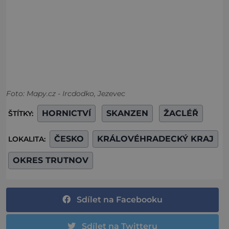
Foto: Mapy.cz - Ircdodko, Jezevec
HORNICTVÍ
SKANZEN
ŽACLÉŘ
ŠTÍTKY:
ČESKO
KRÁLOVÉHRADECKÝ KRAJ
LOKALITA:
OKRES TRUTNOV
Sdílet na Facebooku
Sdílet na Twitteru