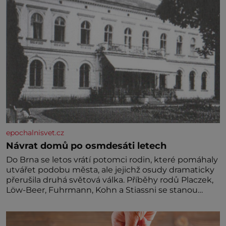
epochalnisvet.cz
Návrat domů po osmdesáti letech
Do Brna se letos vrátí potomci rodin, které pomáhaly
utvářet podobu města, ale jejichž osudy dramaticky
přerušila druhá světová válka. Příběhy rodů Placzek,
Löw-Beer, Fuhrmann, Kohn a Stiassni se stanou
jednou z hlavních dramaturgických linií festivalu
židovské kultury ŠTETL FEST 2026. Některé návraty
nejsou jednoduché. Místa, která si člověk pamatuje z