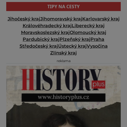
TIPY NA CESTY
Jihočeský kraj
Jihomoravský kraj
Karlovarský kraj
Královéhradecký kraj
Liberecký kraj
Moravskoslezský kraj
Olomoucký kraj
Pardubický kraj
Plzeňský kraj
Praha
Středočeský kraj
Ústecký kraj
Vysočina
Zlínský kraj
reklama