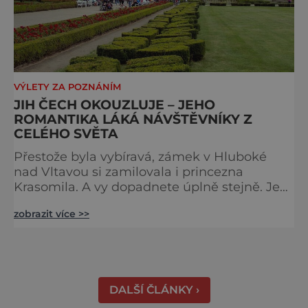
VÝLETY ZA POZNÁNÍM
JIH ČECH OKOUZLUJE – JEHO
ROMANTIKA LÁKÁ NÁVŠTĚVNÍKY Z
CELÉHO SVĚTA
Přestože byla vybíravá, zámek v Hluboké
nad Vltavou si zamilovala i princezna
Krasomila. A vy dopadnete úplně stejně. Je
totiž jedním z nejkrásnějších u nás. Vypadá
zobrazit více >>
jako nazdobený bílý dort na svatební tabuli.
Právě proto tam proudí desítky tisíc turistů.
Zámek, který najdete 9 kilometrů od
Českých Budějovic, byl inspirován anglickým
královským
DALŠÍ ČLÁNKY ›