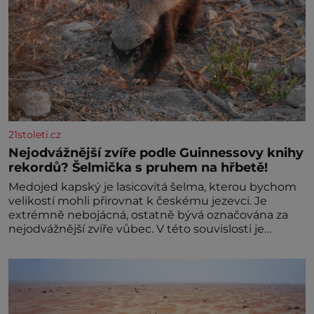
21stoleti.cz
Nejodvážnější zvíře podle Guinnessovy knihy
rekordů? Šelmička s pruhem na hřbetě!
Medojed kapský je lasicovitá šelma, kterou bychom
velikostí mohli přirovnat k českému jezevci. Je
extrémně nebojácná, ostatně bývá označována za
nejodvážnější zvíře vůbec. V této souvislosti je
dokonc