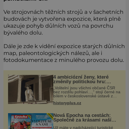
Ve strojovnách těžních strojů a v šachetních
budovách je vytvořena expozice, která plně
ukazuje pohyb důlních vozů na povrchu
bývalého dolu.
Dále je zde k vidění expozice starých důlních
map, paleontologických nálezů, ale i
fotodokumentace z minulého provozu dolu.
4 ambiciózní ženy, které
změnily politickou hru:
Manželé je posílali do
„Volitelní jsou všichni občané ČSR
kuchyně marně
bez rozdílu pohlaví…,“ stojí černé na
bílém v československé ústavě z
roku 1920. Na podobnou právní
historyplus.cz
úpravu čekají ženy napříč celým
světem dlouhá léta a často za ni
Nová Epocha na cestách:
Společně za krásami naší
vlasti
Už máte v nadcházející turistické