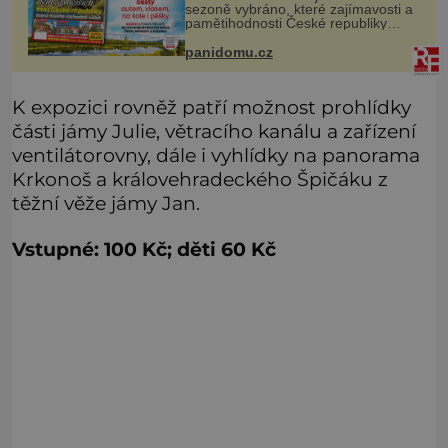
sezoně vybráno, které zajímavosti a
pamětihodnosti České republiky
navštívíte? V prodeji je právě nové
číslo Epochy na cestách, které vám
panidomu.cz
při rozhodování určitě pomůž
K expozici rovněž patří možnost prohlídky
části jámy Julie, větracího kanálu a zařízení
ventilátorovny, dále i vyhlídky na panorama
Krkonoš a královehradeckého Špičáku z
těžní věže jámy Jan.
Vstupné: 100 Kč; děti 60 Kč