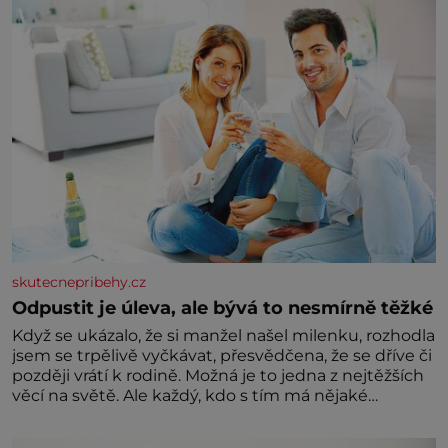
skutecnepribehy.cz
Odpustit je úleva, ale bývá to nesmírně těžké
Když se ukázalo, že si manžel našel milenku, rozhodla
jsem se trpělivě vyčkávat, přesvědčena, že se dříve či
později vrátí k rodině. Možná je to jedna z nejtěžších
věcí na světě. Ale každý, kdo s tím má nějaké
zkušenosti, se zapřísahá, že pokud odpustíte,
znatelně se vám uleví. Když se ke mně doneslo, že si