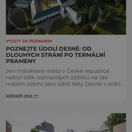
VÝLETY ZA POZNÁNÍM
POZNEJTE ÚDOLÍ DESNÉ: OD
DLOUHÝCH STRÁNÍ PO TERMÁLNÍ
PRAMENY
Jen málokteré místo v České republice
nabízí tolik rozmanitých zážitků na tak
malém území jako údolí řeky Desné v srdci
Jeseníků. Během jediného dne můžete
zobrazit více >>
nahlédnout do útrob jedné z
nejvýznamnějších vodních elektráren v
Evropě, vydat se na horské hřebeny, projet se
na koloběžce a den zakončit poznáváním
památek ve Velkých Losinách nebo v
termálním parku. [caption