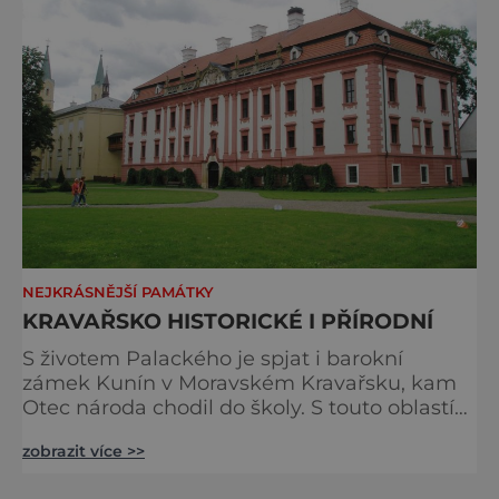
NEJKRÁSNĚJŠÍ PAMÁTKY
KRAVAŘSKO HISTORICKÉ I PŘÍRODNÍ
S životem Palackého je spjat i barokní
zámek Kunín v Moravském Kravařsku, kam
Otec národa chodil do školy. S touto oblastí
je ovšem spojena i další velká osobnost
zobrazit více >>
českých dějin – Jan Amos Komenský, Učitel
národů. Ten vyučoval a tvořil svá nejcennější