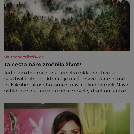
skutecnepribehy.cz
Ta cesta nám změnila život!
Jednoho dne mi dcera Terezka řekla, že chce jet
navštívit babičku, která žije na Šumavě. Zarazilo mě
to. Nikoho takového jsme v naší rodině neměli. Naše
pětiletá dcera Terezka měla vždycky divokou fantazii.
Už odmalička milovala svět pohádek. Každou chvilku
mi říkala, že se jí zdálo o jednorožcích, krásných
princeznách, statečných rytířích a létajících dracích.