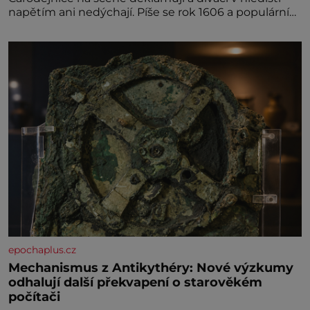
napětím ani nedýchají. Píše se rok 1606 a populární
anglický dramatik William Shakespeare uvádí svou
Tragédii o Macbethovi. Napsal ji pro krále Jakuba I.,
jenž v roce 1603 vystřídal
epochaplus.cz
Mechanismus z Antikythéry: Nové výzkumy
odhalují další překvapení o starověkém
počítači