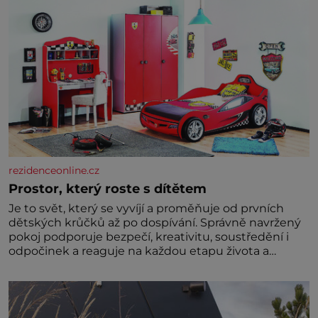
rezidenceonline.cz
Prostor, který roste s dítětem
Je to svět, který se vyvíjí a proměňuje od prvních
dětských krůčků až po dospívání. Správně navržený
pokoj podporuje bezpečí, kreativitu, soustředění i
odpočinek a reaguje na každou etapu života a
specifické potřeby dítěte. Pro nejmenší je klíčová
jednoduchost, měkkost a bezpečí, proto by pokoj
miminka měl působit především klidně a útulně.
Předškolní věk je