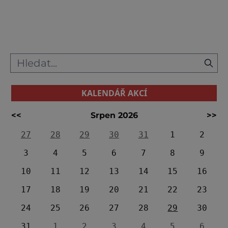
díla ve Fulneku, skutečném klenotu
barokního stavitelství. Busta Victora Bauera[
KALENDÁŘ AKCÍ
<<
Srpen 2026
>>
27
28
29
30
31
1
2
3
4
5
6
7
8
9
10
11
12
13
14
15
16
17
18
19
20
21
22
23
24
25
26
27
28
29
30
31
1
2
3
4
5
6