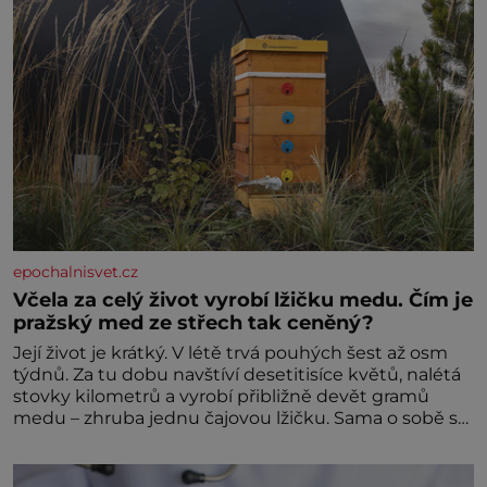
epochalnisvet.cz
Včela za celý život vyrobí lžičku medu. Čím je
pražský med ze střech tak ceněný?
Její život je krátký. V létě trvá pouhých šest až osm
týdnů. Za tu dobu navštíví desetitisíce květů, nalétá
stovky kilometrů a vyrobí přibližně devět gramů
medu – zhruba jednu čajovou lžičku. Sama o sobě se
může zdát bezvýznamná. Teprve když se spojí s
dalšími desítkami tisíc příslušnic svého včelstva,
vznikne jeden z nejdokonalejších organismů