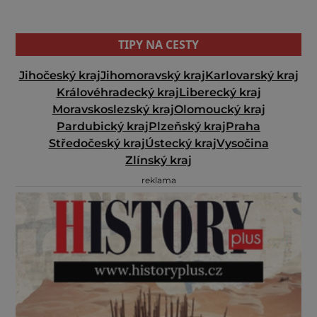
TIPY NA CESTY
Jihočeský kraj
Jihomoravský kraj
Karlovarský kraj
Královéhradecký kraj
Liberecký kraj
Moravskoslezský kraj
Olomoucký kraj
Pardubický kraj
Plzeňský kraj
Praha
Středočeský kraj
Ústecký kraj
Vysočina
Zlínský kraj
reklama