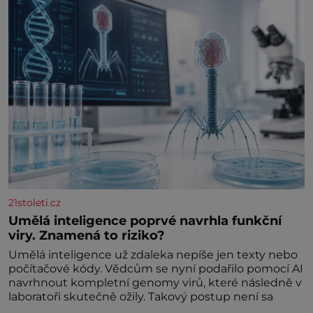
kdyby se paměť rozhodla stávkovat. Cvičte
21stoleti.cz
Umělá inteligence poprvé navrhla funkční
viry. Znamená to riziko?
Umělá inteligence už zdaleka nepíše jen texty nebo
počítačové kódy. Vědcům se nyní podařilo pomocí AI
navrhnout kompletní genomy virů, které následně v
laboratoři skutečně ožily. Takový postup není sa