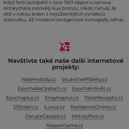
Když řečtí potápěči v roce 1901 objeví u ostrova
Antikythéra zrezivělý kus bronzu, nikdo netuší, že
drží v rukou jeden z nejúžasnějších vynálezů
starověku. Až moderní rentgenové tomografy odhalí
desítky ozubených kol ukrytých uvnitř.
Mechanismus z Antikythéry je dnes považován za
nejstarší známý analogový počítač na světě. Přesto
ani po více než sto letech výzkumu
Navštivte také naše další internetové
projekty:
NašeHvězdy.cz
SkutečnéPříběhy.cz
EpochaNaCestach.cz
EpochálníSvět.cz
Epochaplus.cz
Enigmaplus.cz
TisíceReceptů.cz
21Stoleti.cz
iLuxus.cz
RezidenceOnline.cz
DarujteČasopis.cz
HistoryPlus.cz
NejsemSama.cz