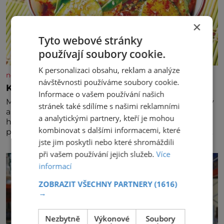
×
Tyto webové stránky
používají soubory cookie.
K personalizaci obsahu, reklam a analýze
nejsemsama.cz
návštěvnosti používáme soubory cookie.
Korejský okurkový salát
Informace o vašem používání našich
Máte rádi pikantní chutě? Pak zkuste tento křupavý
stránek také sdílíme s našimi reklamními
a osvěžující korejský okurkový salát, který máte
a analytickými partnery, kteří je mohou
hotový jen za pouhých 15 minut. Na 2 porce
kombinovat s dalšími informacemi, které
potřebujete: ✿ 1 salátovou okurku ✿ 1 lžičku soli ✿ 1
jste jim poskytli nebo které shromáždili
stroužek česneku ✿ 1 lžíci sójové omáčky ✿ 1 lžíci
rýžového octa ✿ 1 lžičku sezamového oleje ✿ 1 lžičku
při vašem používání jejich služeb.
Více
chilli ✿ 1 lžičku cukru ✿ 1 jarní cibulku ✿ 1 lžíci
informací
sezamových semínek
ZOBRAZIT VŠECHNY PARTNERY
(1616)
→
Nezbytně
Výkonové
Soubory