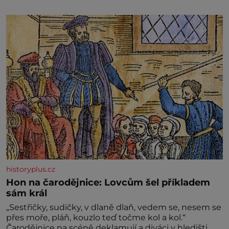
historyplus.cz
Hon na čarodějnice: Lovcům šel příkladem
sám král
„Sestřičky, sudičky, v dlaně dlaň, vedem se, nesem se
přes moře, pláň, kouzlo teď točme kol a kol.“
Čarodějnice na scéně deklamují a diváci v hledišti