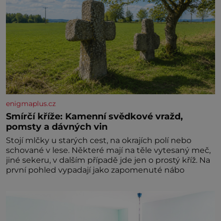
enigmaplus.cz
Smírčí kříže: Kamenní svědkové vražd,
pomsty a dávných vin
Stojí mlčky u starých cest, na okrajích polí nebo
schované v lese. Některé mají na těle vytesaný meč,
jiné sekeru, v dalším případě jde jen o prostý kříž. Na
první pohled vypadají jako zapomenuté nábo