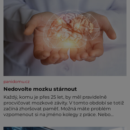
panidomu.cz
Nedovolte mozku stárnout
Každý, komu je přes 25 let, by měl pravidelně
procvičovat mozkové závity. V tomto období se totiž
začíná zhoršovat paměť. Možná máte problém
vzpomenout si na jméno kolegy z práce. Nebo
marně v paměti lovíte název knížky, kterou jste
nedávno přečetli. Je to opravdu tak, s věkem jako