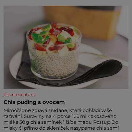
tisicereceptu.cz
Chia puding s ovocem
Mimořádně zdravá snídaně, která pohladí vaše
zažívání. Suroviny na 4 porce 120 ml kokosového
mléka 30 g chia semínek 1 lžíce medu Postup Do
misky či přímo do skleniček nasypeme chia semí