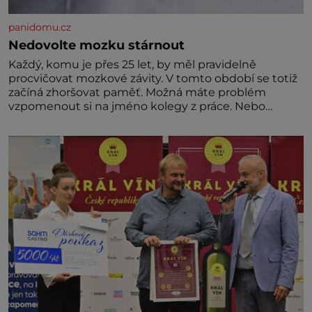
panidomu.cz
Nedovolte mozku stárnout
Každý, komu je přes 25 let, by měl pravidelně
procvičovat mozkové závity. V tomto období se totiž
začíná zhoršovat paměť. Možná máte problém
vzpomenout si na jméno kolegy z práce. Nebo
marně v paměti lovíte název knížky, kterou jste
nedávno přečetli. Je to opravdu tak, s věkem jako
kdyby se paměť rozhodla stávkovat. Cvičte