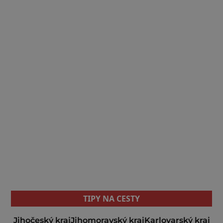
TIPY NA CESTY
Jihočeský kraj
Jihomoravský kraj
Karlovarský kraj