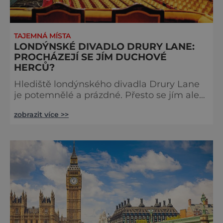
TAJEMNÁ MÍSTA
LONDÝNSKÉ DIVADLO DRURY LANE:
PROCHÁZEJÍ SE JÍM DUCHOVÉ
HERCŮ?
Hlediště londýnského divadla Drury Lane
je potemnělé a prázdné. Přesto se jím ale
linou podivné zvuky. Z jeviště je slyšet
zobrazit více >>
jakési mumlání, z nedaleké chodby čísi
kroky a ze šaten tlumené výkřiky. V divadle
totiž údajně straší. Stavbu londýnského
divadla Drury Lane dotoval bohatý herec a
divadelník ze 17. století jménem Thomas
Kill