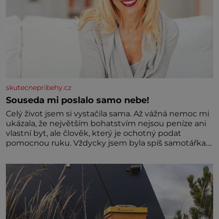
skutecnepribehy.cz
Souseda mi poslalo samo nebe!
Celý život jsem si vystačila sama. Až vážná nemoc mi
ukázala, že největším bohatstvím nejsou peníze ani
vlastní byt, ale člověk, který je ochotný podat
pomocnou ruku. Vždycky jsem byla spíš samotářka.
Nepotřebovala jsem kolem sebe partu kamarádek
ani partnera. Stačily mi knihy, práce a hlavně klid.
Hned po studiích jsem odešla z rodného města,