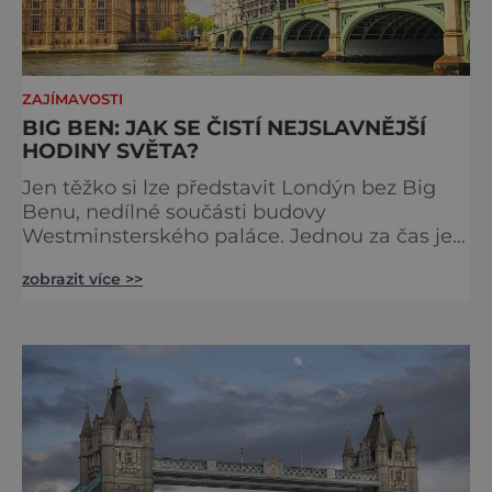
ZAJÍMAVOSTI
BIG BEN: JAK SE ČISTÍ NEJSLAVNĚJŠÍ
HODINY SVĚTA?
Jen těžko si lze představit Londýn bez Big
Benu, nedílné součásti budovy
Westminsterského paláce. Jednou za čas je
však potřeba slavné pamětihodnosti
zobrazit více >>
opucovat zašedlý kabát. Na konci srpna roku
2015 loňského roku prošel slavný Big Ben
důkladnou očistnou kúrou, při které mu
čtyřčlenná údržbářská četa, vyzbrojena
hadry a kbelíky s mýdlovou vodou, po
několik dní navracela zašlý lesk. [caption