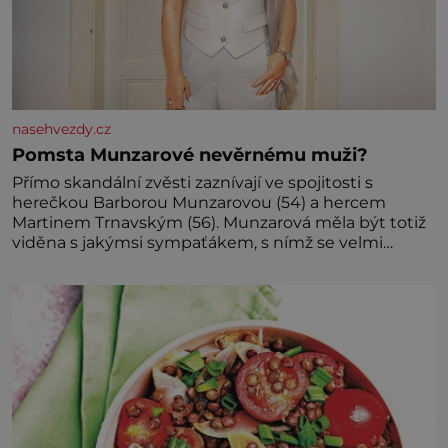
nasehvezdy.cz
Pomsta Munzarové nevěrnému muži?
Přímo skandální zvěsti zaznívají ve spojitosti s
herečkou Barborou Munzarovou (54) a hercem
Martinem Trnavským (56). Munzarová měla být totiž
viděna s jakýmsi sympaťákem, s nímž se velmi
družně, až d