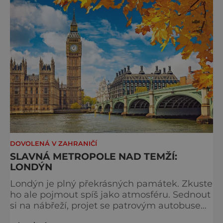
typicky londýnského? Angličané milují
kluziště, patří k neodmyslitelné předvánoční
tradici a zábavě všech věkových k
DOVOLENÁ V ZAHRANIČÍ
SLAVNÁ METROPOLE NAD TEMŽÍ:
LONDÝN
Londýn je plný překrásných památek. Zkuste
ho ale pojmout spíš jako atmosféru. Sednout
si na nábřeží, projet se patrovým autobusem
místy, kudy také jezdí královna, chodili