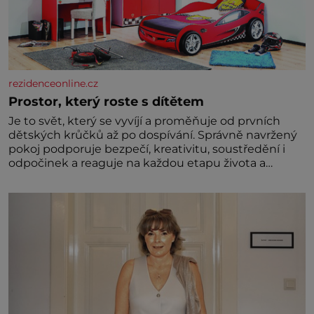
rezidenceonline.cz
Prostor, který roste s dítětem
Je to svět, který se vyvíjí a proměňuje od prvních
dětských krůčků až po dospívání. Správně navržený
pokoj podporuje bezpečí, kreativitu, soustředění i
odpočinek a reaguje na každou etapu života a
specifické potřeby dítěte. Pro nejmenší je klíčová
jednoduchost, měkkost a bezpečí, proto by pokoj
miminka měl působit především klidně a útulně.
Předškolní věk je