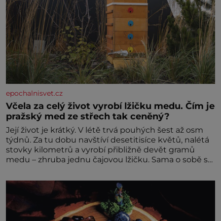
epochalnisvet.cz
Včela za celý život vyrobí lžičku medu. Čím je
pražský med ze střech tak ceněný?
Její život je krátký. V létě trvá pouhých šest až osm
týdnů. Za tu dobu navštíví desetitisíce květů, nalétá
stovky kilometrů a vyrobí přibližně devět gramů
medu – zhruba jednu čajovou lžičku. Sama o sobě se
může zdát bezvýznamná. Teprve když se spojí s
dalšími desítkami tisíc příslušnic svého včelstva,
vznikne jeden z nejdokonalejších organismů