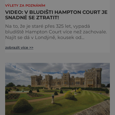
VÝLETY ZA POZNÁNÍM
VIDEO: V BLUDIŠTI HAMPTON COURT JE
SNADNÉ SE ZTRATIT!
Na to, že je staré přes 325 let, vypadá
bludiště Hampton Court více než zachovale.
Najít se dá v Londýně, kousek od
stejnojmenného královského paláce. Ze
zobrazit více >>
země ho mezi lety 1689 a 1695 vydupou
architekti George London (asi 1640–1714) a
Henry Wise (1653–1738) pro krále Viléma III.
Oranžského (1650–1702). Zabírá plochu 1300
m² a skrývá se v něm 800 metrů cest.
Původně se v živý plot promění saze