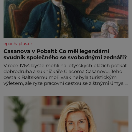
epochaplus.cz
Casanova v Pobaltí: Co měl legendární
svůdník společného se svobodnými zednáři?
V roce 1764 byste mohli na lotyšských plážích potkat
dobrodruha a sukničkáře Giacoma Casanovu. Jeho
cesta k Baltskému moři však nebyla turistickým
výletem, ale ryze pracovní cestou se zištnými úmysly.
Jaký cíl Casanova sledoval, když se například
procházel uličkami lotyšské Rigy? Casanova v Pobaltí
kontaktoval tamní zednářské lóže. Nebyl v této
oblasti žádným nováčkem, protože do zednářské