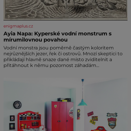
enigmaplus.cz
Ayia Napa: Kyperské vodní monstrum s
mírumilovnou povahou
Vodní monstra jsou poměrně častým koloritem
nejrůznějších jezer, řek či ostrovů. Mnozí skeptici to
přikládají hlavně snaze dané místo zviditelnit a
přitáhnout k němu pozornost záhadám
nakloněných turi