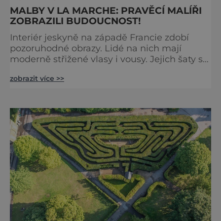
MALBY V LA MARCHE: PRAVĚCÍ MALÍŘI
ZOBRAZILI BUDOUCNOST!
Interiér jeskyně na západě Francie zdobí
pozoruhodné obrazy. Lidé na nich mají
moderně střižené vlasy i vousy. Jejich šaty se
poprvé objevily až ve středověku. Malby jsou
zobrazit více >>
ale staré tisíce let. Jak je to možné?
Francouzská jeskyně La Marche byla
objevena ve třicátých letech minulého
století. Skrývala překvapivý objev. Foto:
pinterest.