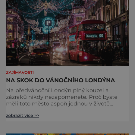
odjíždět královnu Alž
ZAJÍMAVOSTI
NA SKOK DO VÁNOČNÍHO LONDÝNA
Na předvánoční Londýn plný kouzel a
zázraků nikdy nezapomenete. Proč byste
měli toto město aspoň jednou v životě
navštívit v období, kdy se chystá na
zobrazit více >>
nejkrásnější svátky v roce? Nákupy, bruslení,
tisíce světel, zábava a tradice. Vše je zde
v dokonalé harmonii. Toužíte zažít něco