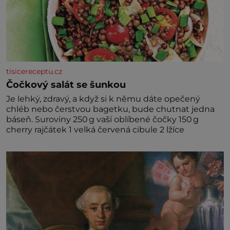
tisicereceptu.cz
Čočkový salát se šunkou
Je lehký, zdravý, a když si k němu dáte opečený
chléb nebo čerstvou bagetku, bude chutnat jedna
báseň. Suroviny 250 g vaší oblíbené čočky 150 g
cherry rajčátek 1 velká červená cibule 2 lžíce