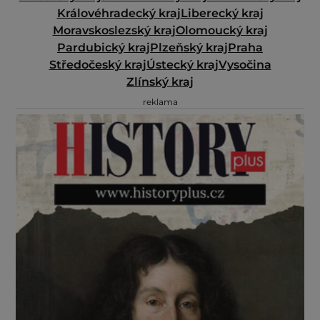
Královéhradecký kraj
Liberecký kraj
Moravskoslezský kraj
Olomoucký kraj
Pardubický kraj
Plzeňský kraj
Praha
Středočeský kraj
Ústecký kraj
Vysočina
Zlínský kraj
reklama