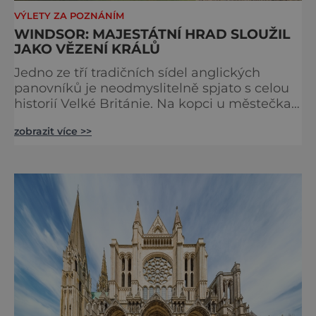
VÝLETY ZA POZNÁNÍM
WINDSOR: MAJESTÁTNÍ HRAD SLOUŽIL
JAKO VĚZENÍ KRÁLŮ
Jedno ze tří tradičních sídel anglických
panovníků je neodmyslitelně spjato s celou
historií Velké Británie. Na kopci u městečka
Windsor v jižní Anglii asi 30 kilometrů od
zobrazit více >>
Londýna, se tyčí gigantická stavba,
obklopená věčně zelenými trávníky. Její
gotické věže budí obdiv znalců architektury,
vysoké hradby zase respekt nepřátel, kteří by
chtěli komplex dobýt. Za bezmála 950 let
jeho existence z