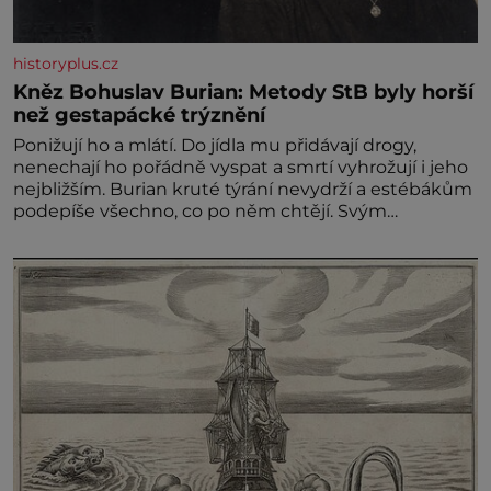
historyplus.cz
Kněz Bohuslav Burian: Metody StB byly horší
než gestapácké trýznění
Ponižují ho a mlátí. Do jídla mu přidávají drogy,
nenechají ho pořádně vyspat a smrtí vyhrožují i jeho
nejbližším. Burian kruté týrání nevydrží a estébákům
podepíše všechno, co po něm chtějí. Svým
podpisem jim potvrdí také to, že na něj během
výslechů nikdo nevyvíjel fyzický ani psychický nátlak.
Syn brněnského řezníka chce být knězem a