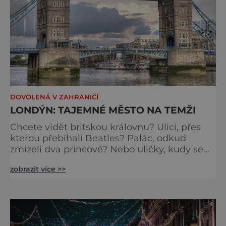
DOVOLENÁ V ZAHRANIČÍ
LONDÝN: TAJEMNÉ MĚSTO NA TEMŽI
Chcete vidět britskou královnu? Ulici, přes
kterou přebíhali Beatles? Palác, odkud
zmizeli dva princové? Nebo uličky, kudy se
toulal Jack Rozparovač? Problém je jediný:
zobrazit více >>
jak to všechno stihnout? Kouzelný Londýn
vám určitě učaruje. Trochu se podobá Praze
tím, že jednotlivé paláce nejsou daleko od
sebe. Pokud už nemáte štěstí, abyste do
Buckinghamského paláce viděli vjíždět či