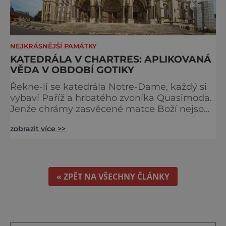
NEJKRÁSNĚJŠÍ PAMÁTKY
KATEDRÁLA V CHARTRES: APLIKOVANÁ
VĚDA V OBDOBÍ GOTIKY
Řekne-li se katedrála Notre-Dame, každý si
vybaví Paříž a hrbatého zvoníka Quasimoda.
Jenže chrámy zasvěcené matce Boží nejsou
ve Francii ničím výjimečným. Třeba
zobrazit více >>
obyvatelé města Rouen se mohou pochlubit
stejnojmennou katedrálou, která je se svými
151 metry čtvrtou nejvyšší křesťanskou
stavbou světa. Ovšem nejpůsobivější perlou
toho jména je ta, která se nachází v Chartres.
« ZPĚT NA VŠECHNY ČLÁNKY
Městečko Chartres se