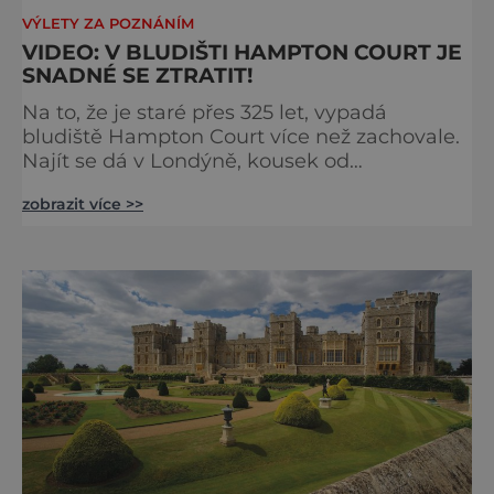
VÝLETY ZA POZNÁNÍM
VIDEO: V BLUDIŠTI HAMPTON COURT JE
SNADNÉ SE ZTRATIT!
Na to, že je staré přes 325 let, vypadá
bludiště Hampton Court více než zachovale.
Najít se dá v Londýně, kousek od
stejnojmenného královského paláce. Ze
zobrazit více >>
země ho mezi lety 1689 a 1695 vydupou
architekti George London (asi 1640–1714) a
Henry Wise (1653–1738) pro krále Viléma III.
Oranžského (1650–1702). Zabírá plochu 1300
m² a skrývá se v něm 800 metrů cest.
Původně se v živý plot promění saze