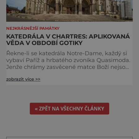
NEJKRÁSNĚJŠÍ PAMÁTKY
KATEDRÁLA V CHARTRES: APLIKOVANÁ
VĚDA V OBDOBÍ GOTIKY
Řekne-li se katedrála Notre-Dame, každý si
vybaví Paříž a hrbatého zvoníka Quasimoda.
Jenže chrámy zasvěcené matce Boží nejsou
ve Francii ničím výjimečným. Třeba
zobrazit více >>
obyvatelé města Rouen se mohou pochlubit
stejnojmennou katedrálou, která je se svými
151 metry čtvrtou nejvyšší křesťanskou
stavbou světa. Ovšem nejpůsobivější perlou
toho jména je ta, která se nachází v Chartres.
« ZPĚT NA VŠECHNY ČLÁNKY
Městečko Chartres se