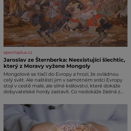
epochaplus.cz
Jaroslav ze Šternberka: Neexistující šlechtic,
který z Moravy vyžene Mongoly
Mongolové se tlačí do Evropy a hrozí, že ovládnou
celý svět. Ale naštěstí jim v samotném srdci Evropy
stojí v cestě malé, ale silné království, které dokáže
dobyvatelské hordy zastavit. Co nedokáže žádná z
asijských říší, co nedokážou Němci – to dokáže český
král. Nebo že by ne? Mongolové od roku 1223
postupují podél Kaspického a Azovského moře,