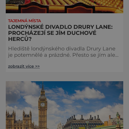
TAJEMNÁ MÍSTA
LONDÝNSKÉ DIVADLO DRURY LANE:
PROCHÁZEJÍ SE JÍM DUCHOVÉ
HERCŮ?
Hlediště londýnského divadla Drury Lane
je potemnělé a prázdné. Přesto se jím ale
linou podivné zvuky. Z jeviště je slyšet
zobrazit více >>
jakési mumlání, z nedaleké chodby čísi
kroky a ze šaten tlumené výkřiky. V divadle
totiž údajně straší. Stavbu londýnského
divadla Drury Lane dotoval bohatý herec a
divadelník ze 17. století jménem Thomas
Kill