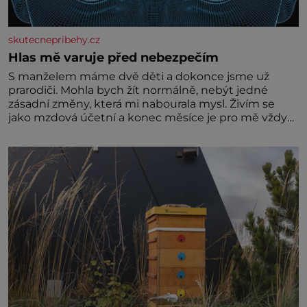
skutecnepribehy.cz
Hlas mě varuje před nebezpečím
S manželem máme dvě děti a dokonce jsme už
prarodiči. Mohla bych žít normálně, nebýt jedné
zásadní změny, která mi nabourala mysl. Živím se
jako mzdová účetní a konec měsíce je pro mě vždy
velice psychicky náročným obdobím. Od té chvíle, co
máme vnoučata, mi dcera čím dál častěji volá o
pomoc, co se hlídání týče. Dalo by se