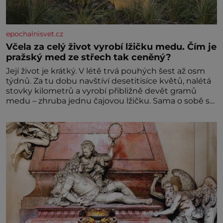
epochalnisvet.cz
Včela za celý život vyrobí lžičku medu. Čím je
pražský med ze střech tak ceněný?
Její život je krátký. V létě trvá pouhých šest až osm
týdnů. Za tu dobu navštíví desetitisíce květů, nalétá
stovky kilometrů a vyrobí přibližně devět gramů
medu – zhruba jednu čajovou lžičku. Sama o sobě se
může zdát bezvýznamná. Teprve když se spojí s
dalšími desítkami tisíc příslušnic svého včelstva,
vznikne jeden z nejdokonalejších organismů