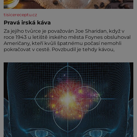
tisicereceptu.cz
Pravá irská káva
Za jejího tvůrce je považován Joe Sharidan, když v
roce 1943 u letiště irského města Foynes obsluhoval
Američany, kteří kvůli špatnému počasí nemohli
pokračovat v cestě. Povzbudil je tehdy kávou,