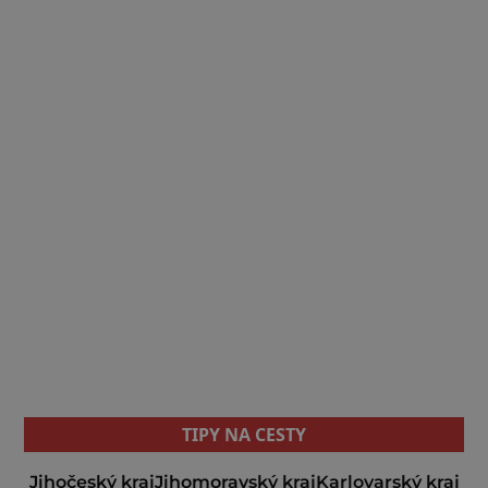
TIPY NA CESTY
Jihočeský kraj
Jihomoravský kraj
Karlovarský kraj