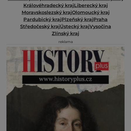
Královéhradecký kraj
Liberecký kraj
Moravskoslezský kraj
Olomoucký kraj
Pardubický kraj
Plzeňský kraj
Praha
Středočeský kraj
Ústecký kraj
Vysočina
Zlínský kraj
reklama