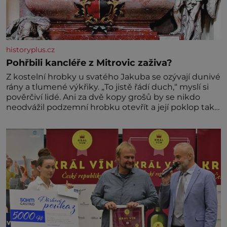
historyplus.cz
Pohřbili kancléře z Mitrovic zaživa?
Z kostelní hrobky u svatého Jakuba se ozývají dunivé
rány a tlumené výkřiky. „To jistě řádí duch,“ myslí si
pověrčiví lidé. Ani za dvě kopy grošů by se nikdo
neodvážil podzemní hrobku otevřít a její poklop tak
raději jen skrápí svěcenou vodou. Za několik dní
divné burácení skutečně ustane. Když o mnoho let
později hrobku