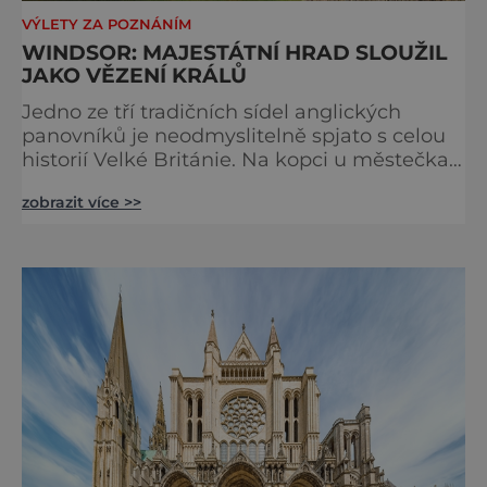
VÝLETY ZA POZNÁNÍM
WINDSOR: MAJESTÁTNÍ HRAD SLOUŽIL
JAKO VĚZENÍ KRÁLŮ
Jedno ze tří tradičních sídel anglických
panovníků je neodmyslitelně spjato s celou
historií Velké Británie. Na kopci u městečka
Windsor v jižní Anglii asi 30 kilometrů od
zobrazit více >>
Londýna, se tyčí gigantická stavba,
obklopená věčně zelenými trávníky. Její
gotické věže budí obdiv znalců architektury,
vysoké hradby zase respekt nepřátel, kteří by
chtěli komplex dobýt. Za bezmála 950 let
jeho existence z