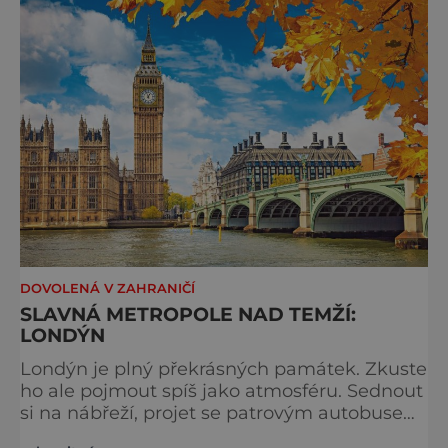
typicky londýnského? Angličané milují
kluziště, patří k neodmyslitelné předvánoční
tradici a zábavě všech věkových k
DOVOLENÁ V ZAHRANIČÍ
SLAVNÁ METROPOLE NAD TEMŽÍ:
LONDÝN
Londýn je plný překrásných památek. Zkuste
ho ale pojmout spíš jako atmosféru. Sednout
si na nábřeží, projet se patrovým autobusem
místy, kudy také jezdí královna, chodili