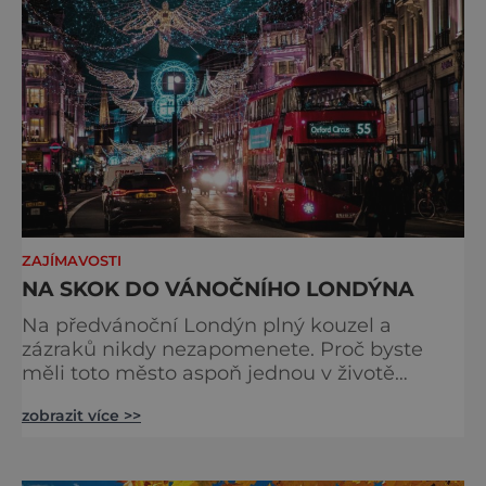
odjíždět královnu Alž
ZAJÍMAVOSTI
NA SKOK DO VÁNOČNÍHO LONDÝNA
Na předvánoční Londýn plný kouzel a
zázraků nikdy nezapomenete. Proč byste
měli toto město aspoň jednou v životě
navštívit v období, kdy se chystá na
zobrazit více >>
nejkrásnější svátky v roce? Nákupy, bruslení,
tisíce světel, zábava a tradice. Vše je zde
v dokonalé harmonii. Toužíte zažít něco