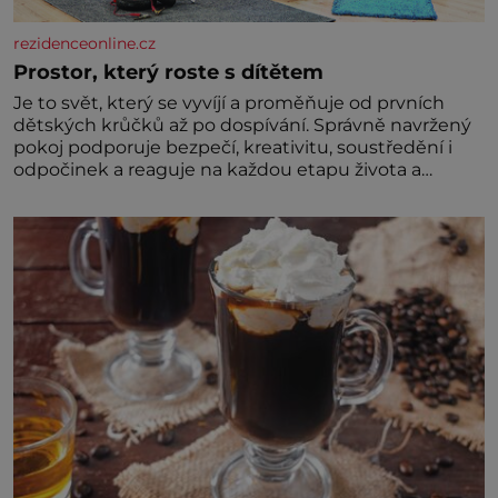
rezidenceonline.cz
Prostor, který roste s dítětem
Je to svět, který se vyvíjí a proměňuje od prvních
dětských krůčků až po dospívání. Správně navržený
pokoj podporuje bezpečí, kreativitu, soustředění i
odpočinek a reaguje na každou etapu života a
specifické potřeby dítěte. Pro nejmenší je klíčová
jednoduchost, měkkost a bezpečí, proto by pokoj
miminka měl působit především klidně a útulně.
Předškolní věk je