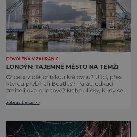
DOVOLENÁ V ZAHRANIČÍ
LONDÝN: TAJEMNÉ MĚSTO NA TEMŽI
Chcete vidět britskou královnu? Ulici, přes
kterou přebíhali Beatles? Palác, odkud
zmizeli dva princové? Nebo uličky, kudy se
toulal Jack Rozparovač? Problém je jediný:
zobrazit více >>
jak to všechno stihnout? Kouzelný Londýn
vám určitě učaruje. Trochu se podobá Praze
tím, že jednotlivé paláce nejsou daleko od
sebe. Pokud už nemáte štěstí, abyste do
Buckinghamského paláce viděli vjíždět či