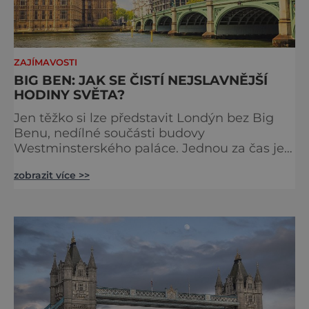
ZAJÍMAVOSTI
BIG BEN: JAK SE ČISTÍ NEJSLAVNĚJŠÍ
HODINY SVĚTA?
Jen těžko si lze představit Londýn bez Big
Benu, nedílné součásti budovy
Westminsterského paláce. Jednou za čas je
však potřeba slavné pamětihodnosti
zobrazit více >>
opucovat zašedlý kabát. Na konci srpna roku
2015 loňského roku prošel slavný Big Ben
důkladnou očistnou kúrou, při které mu
čtyřčlenná údržbářská četa, vyzbrojena
hadry a kbelíky s mýdlovou vodou, po
několik dní navracela zašlý lesk. [caption