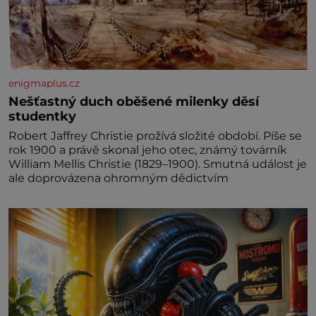
enigmaplus.cz
Nešťastný duch oběšené milenky děsí
studentky
Robert Jaffrey Christie prožívá složité období. Píše se
rok 1900 a právě skonal jeho otec, známý továrník
William Mellis Christie (1829–1900). Smutná událost je
ale doprovázena ohromným dědictvím