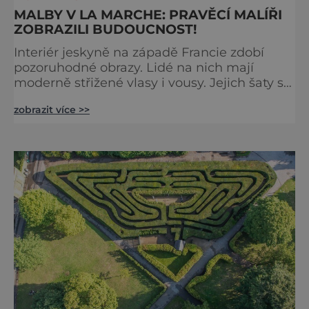
MALBY V LA MARCHE: PRAVĚCÍ MALÍŘI
ZOBRAZILI BUDOUCNOST!
Interiér jeskyně na západě Francie zdobí
pozoruhodné obrazy. Lidé na nich mají
moderně střižené vlasy i vousy. Jejich šaty se
poprvé objevily až ve středověku. Malby jsou
zobrazit více >>
ale staré tisíce let. Jak je to možné?
Francouzská jeskyně La Marche byla
objevena ve třicátých letech minulého
století. Skrývala překvapivý objev. Foto:
pinterest.