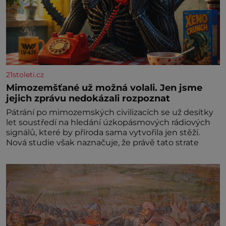
21stoleti.cz
Mimozemšťané už možná volali. Jen jsme
jejich zprávu nedokázali rozpoznat
Pátrání po mimozemských civilizacích se už desítky
let soustředí na hledání úzkopásmových rádiových
signálů, které by příroda sama vytvořila jen stěží.
Nová studie však naznačuje, že právě tato strate