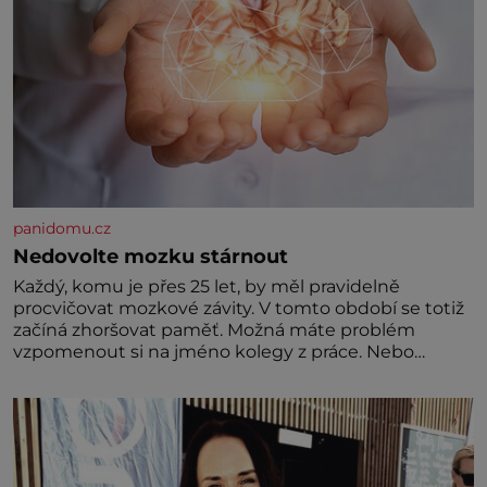
panidomu.cz
Nedovolte mozku stárnout
Každý, komu je přes 25 let, by měl pravidelně
procvičovat mozkové závity. V tomto období se totiž
začíná zhoršovat paměť. Možná máte problém
vzpomenout si na jméno kolegy z práce. Nebo
marně v paměti lovíte název knížky, kterou jste
nedávno přečetli. Je to opravdu tak, s věkem jako
kdyby se paměť rozhodla stávkovat. Cvičte