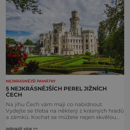
NEJKRÁSNĚJŠÍ PAMÁTKY
5 NEJKRÁSNĚJŠÍCH PEREL JIŽNÍCH
ČECH
Na jihu Čech vám mají co nabídnout.
Vydejte se třeba na některý z krásných hradů
a zámků. Kochat se můžete nejen skvělou
architekturou, ale také úchvatnými interiéry.
zobrazit více >>
Romantika na Hluboké Zámek Hluboká