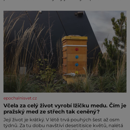
Nepotřebovala jsem kolem sebe partu kamarádek
ani partnera. Stačily mi knihy, práce a hlavně klid.
Hned po studiích jsem odešla z rodného města,
epochalnisvet.cz
Včela za celý život vyrobí lžičku medu. Čím je
pražský med ze střech tak ceněný?
Její život je krátký. V létě trvá pouhých šest až osm
týdnů. Za tu dobu navštíví desetitisíce květů, nalétá