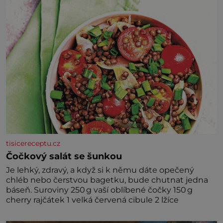
tisicereceptu.cz
Čočkový salát se šunkou
Je lehký, zdravý, a když si k němu dáte opečený
chléb nebo čerstvou bagetku, bude chutnat jedna
báseň. Suroviny 250 g vaší oblíbené čočky 150 g
cherry rajčátek 1 velká červená cibule 2 lžíce