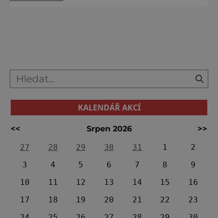
svou dnešní podobu získal v 19. století po
neogotické přestavbě. Tehdy byl také
založen rozsáhlý krajinářský park. Při
prohlídce nahlédnete do soukromých pokojů
i do přepychových reprez
KALENDÁŘ AKCÍ
<<
Srpen 2026
>>
27
28
29
30
31
1
2
3
4
5
6
7
8
9
10
11
12
13
14
15
16
17
18
19
20
21
22
23
24
25
26
27
28
29
30