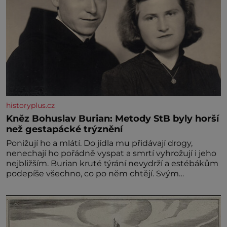
historyplus.cz
Kněz Bohuslav Burian: Metody StB byly horší
než gestapácké trýznění
Ponižují ho a mlátí. Do jídla mu přidávají drogy,
nenechají ho pořádně vyspat a smrtí vyhrožují i jeho
nejbližším. Burian kruté týrání nevydrží a estébákům
podepíše všechno, co po něm chtějí. Svým
podpisem jim potvrdí také to, že na něj během
výslechů nikdo nevyvíjel fyzický ani psychický nátlak.
Syn brněnského řezníka chce být knězem a