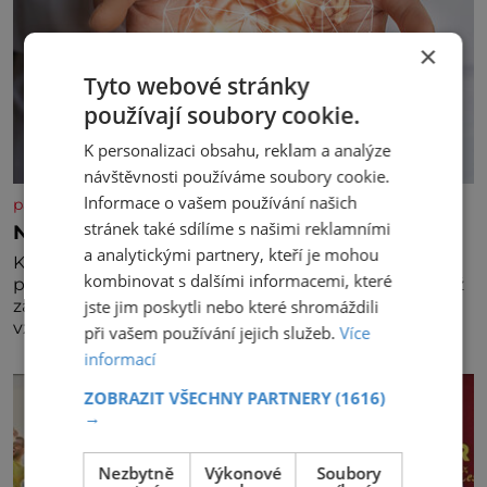
×
Tyto webové stránky
používají soubory cookie.
K personalizaci obsahu, reklam a analýze
návštěvnosti používáme soubory cookie.
Informace o vašem používání našich
panidomu.cz
stránek také sdílíme s našimi reklamními
Nedovolte mozku stárnout
a analytickými partnery, kteří je mohou
Každý, komu je přes 25 let, by měl pravidelně
kombinovat s dalšími informacemi, které
procvičovat mozkové závity. V tomto období se totiž
jste jim poskytli nebo které shromáždili
začíná zhoršovat paměť. Možná máte problém
vzpomenout si na jméno kolegy z práce. Nebo
při vašem používání jejich služeb.
Více
marně v paměti lovíte název knížky, kterou jste
informací
nedávno přečetli. Je to opravdu tak, s věkem jako
kdyby se paměť rozhodla stávkovat. Cvičte
ZOBRAZIT VŠECHNY PARTNERY
(1616)
→
Nezbytně
Výkonové
Soubory