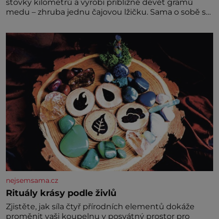
stovky kilometrů a vyrobí přibližně devět gramů
medu – zhruba jednu čajovou lžičku. Sama o sobě se
může zdát bezvýznamná. Teprve když se spojí s
dalšími desítkami tisíc příslušnic svého včelstva,
vznikne jeden z nejdokonalejších organismů
nejsemsama.cz
Rituály krásy podle živlů
Zjistěte, jak síla čtyř přírodních elementů dokáže
proměnit vaši koupelnu v posvátný prostor pro