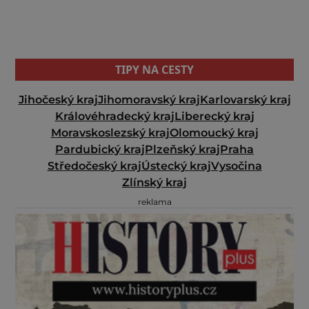
TIPY NA CESTY
Jihočeský kraj
Jihomoravský kraj
Karlovarský kraj
Královéhradecký kraj
Liberecký kraj
Moravskoslezský kraj
Olomoucký kraj
Pardubický kraj
Plzeňský kraj
Praha
Středočeský kraj
Ústecký kraj
Vysočina
Zlínský kraj
reklama