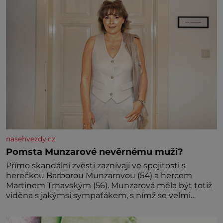
Předškolní věk je
nasehvezdy.cz
Pomsta Munzarové nevěrnému muži?
Přímo skandální zvěsti zaznívají ve spojitosti s
herečkou Barborou Munzarovou (54) a hercem
Martinem Trnavským (56). Munzarová měla být totiž
viděna s jakýmsi sympaťákem, s nímž se velmi
družně, až d