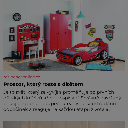
rezidenceonline.cz
Prostor, který roste s dítětem
Je to svět, který se vyvíjí a proměňuje od prvních
dětských krůčků až po dospívání. Správně navržený
pokoj podporuje bezpečí, kreativitu, soustředění i
odpočinek a reaguje na každou etapu života a
specifické potřeby dítěte. Pro nejmenší je klíčová
jednoduchost, měkkost a bezpečí, proto by pokoj
miminka měl působit především klidně a útulně.