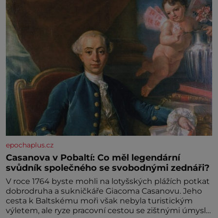
epochaplus.cz
Casanova v Pobaltí: Co měl legendární
svůdník společného se svobodnými zednáři?
V roce 1764 byste mohli na lotyšských plážích potkat
dobrodruha a sukničkáře Giacoma Casanovu. Jeho
cesta k Baltskému moři však nebyla turistickým
výletem, ale ryze pracovní cestou se zištnými úmysly.