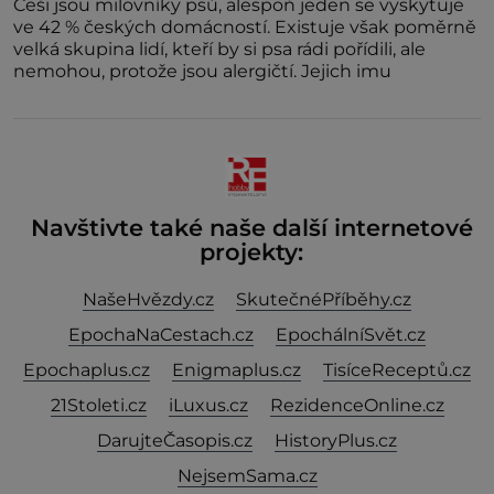
Češi jsou milovníky psů, alespoň jeden se vyskytuje
ve 42 % českých domácností. Existuje však poměrně
velká skupina lidí, kteří by si psa rádi pořídili, ale
nemohou, protože jsou alergičtí. Jejich imu
Navštivte také naše další internetové
projekty:
NašeHvězdy.cz
SkutečnéPříběhy.cz
EpochaNaCestach.cz
EpochálníSvět.cz
Epochaplus.cz
Enigmaplus.cz
TisíceReceptů.cz
21Stoleti.cz
iLuxus.cz
RezidenceOnline.cz
DarujteČasopis.cz
HistoryPlus.cz
NejsemSama.cz