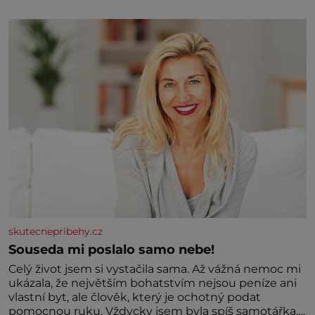
Jaký cíl Casanova sledoval, když se například
procházel uličkami lotyšské Rigy? Casanova v Pobaltí
kontaktoval tamní zednářské lóže. Nebyl v této
oblasti žádným nováčkem, protože do zednářské
skutecnepribehy.cz
Souseda mi poslalo samo nebe!
Celý život jsem si vystačila sama. Až vážná nemoc mi
ukázala, že největším bohatstvím nejsou peníze ani
vlastní byt, ale člověk, který je ochotný podat
pomocnou ruku. Vždycky jsem byla spíš samotářka.