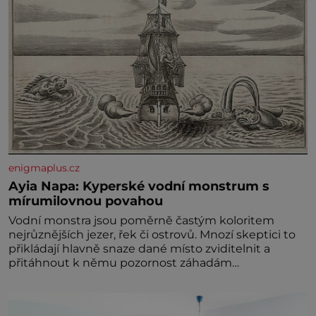
enigmaplus.cz
Ayia Napa: Kyperské vodní monstrum s
mírumilovnou povahou
Vodní monstra jsou poměrně častým koloritem
nejrůznějších jezer, řek či ostrovů. Mnozí skeptici to
přikládají hlavně snaze dané místo zviditelnit a
přitáhnout k němu pozornost záhadám
nakloněných turi