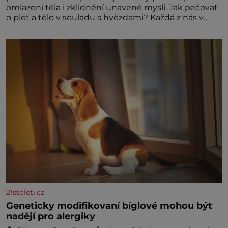
omlazení těla i zklidnění unavené mysli. Jak pečovat
o pleť a tělo v souladu s hvězdami? Každá z nás v
sobě nese otisk vesmíru, který se projevuje nejen v
naší povaze, ale i v potřebách naší pokožky. Ohnivá
znamení Ženy narozené ve znamení Berana, Lva a
Střelce v sobě nesou žár, odvahu a neutuchající elán.
Vaše
21stoleti.cz
Geneticky modifikovaní bíglové mohou být
nadějí pro alergiky