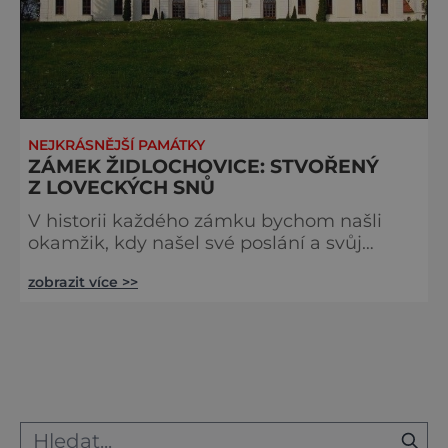
NEJKRÁSNĚJŠÍ PAMÁTKY
ZÁMEK ŽIDLOCHOVICE: STVOŘENÝ
Z LOVECKÝCH SNŮ
V historii každého zámku bychom našli
okamžik, kdy našel své poslání a svůj
smysl. Zámek v jihomoravských
zobrazit více >>
Židlochovicích se stal střediskem lovu, kam
přijížděli ti nejvzácnější hosté v rámci
státních návštěv. V polovině 14. století, kam
až lze historii židlochovického zámku
vysledovat, ovšem ještě bylo
k diplomatickým jednáním, hostinám a
honitbám daleko. Stávala tu jen vodní tvrz
na takzvané jan