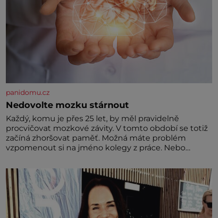
panidomu.cz
Nedovolte mozku stárnout
Každý, komu je přes 25 let, by měl pravidelně
procvičovat mozkové závity. V tomto období se totiž
začíná zhoršovat paměť. Možná máte problém
vzpomenout si na jméno kolegy z práce. Nebo
marně v paměti lovíte název knížky, kterou jste
nedávno přečetli. Je to opravdu tak, s věkem jako
kdyby se paměť rozhodla stávkovat. Cvičte