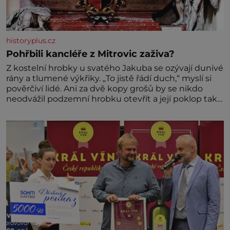
historyplus.cz
Pohřbili kancléře z Mitrovic zaživa?
Z kostelní hrobky u svatého Jakuba se ozývají dunivé
rány a tlumené výkřiky. „To jistě řádí duch,“ myslí si
pověrčiví lidé. Ani za dvě kopy grošů by se nikdo
neodvážil podzemní hrobku otevřít a její poklop tak
raději jen skrápí svěcenou vodou. Za několik dní
divné burácení skutečně ustane. Když o mnoho let
později hrobku