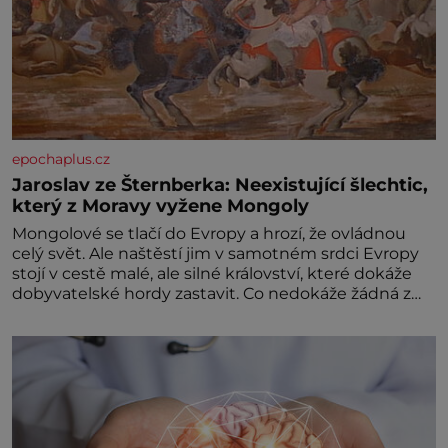
epochaplus.cz
Jaroslav ze Šternberka: Neexistující šlechtic,
který z Moravy vyžene Mongoly
Mongolové se tlačí do Evropy a hrozí, že ovládnou
celý svět. Ale naštěstí jim v samotném srdci Evropy
stojí v cestě malé, ale silné království, které dokáže
dobyvatelské hordy zastavit. Co nedokáže žádná z
asijských říší, co nedokážou Němci – to dokáže český
král. Nebo že by ne? Mongolové od roku 1223
postupují podél Kaspického a Azovského moře,