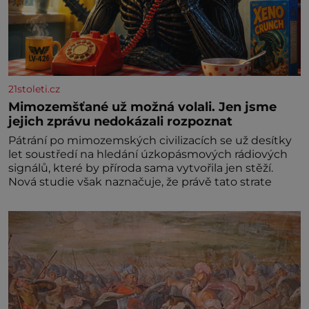
21stoleti.cz
Mimozemšťané už možná volali. Jen jsme
jejich zprávu nedokázali rozpoznat
Pátrání po mimozemských civilizacích se už desítky
let soustředí na hledání úzkopásmových rádiových
signálů, které by příroda sama vytvořila jen stěží.
Nová studie však naznačuje, že právě tato strate