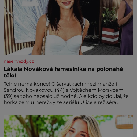
nasehvezdy.cz
Lákala Nováková řemeslníka na polonahé
tělo!
Tohle nemá konce! O šarvátkách mezi manželi
Sandrou Novákovou (44) a Vojtěchem Moravcem
(39) se toho napsalo už hodně. Ale kdo by doufal, že
horká zem u herečky ze seriálu Ulice a režiséra
vychladne,