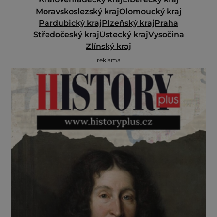
Moravskoslezský kraj
Olomoucký kraj
Pardubický kraj
Plzeňský kraj
Praha
Středočeský kraj
Ústecký kraj
Vysočina
Zlínský kraj
reklama