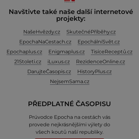
Navštivte také naše další internetové
projekty:
NašeHvězdy.cz
SkutečnéPříběhy.cz
EpochaNaCestach.cz
EpochálníSvět.cz
Epochaplus.cz
Enigmaplus.cz
TisíceReceptů.cz
21Stoleti.cz
iLuxus.cz
RezidenceOnline.cz
DarujteČasopis.cz
HistoryPlus.cz
NejsemSama.cz
PŘEDPLATNÉ ČASOPISU
Prúvodce Epocha na cestách vás
provede nejkrásnějšími výlety do
všech koutů naší republiky.