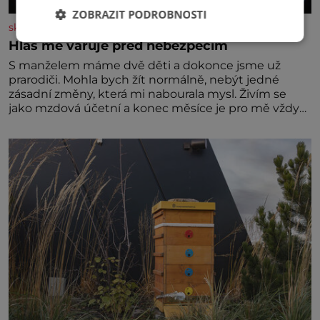
ZOBRAZIT PODROBNOSTI
skutecnepribehy.cz
Hlas mě varuje před nebezpečím
S manželem máme dvě děti a dokonce jsme už
prarodiči. Mohla bych žít normálně, nebýt jedné
zásadní změny, která mi nabourala mysl. Živím se
jako mzdová účetní a konec měsíce je pro mě vždy
velice psychicky náročným obdobím. Od té chvíle, co
máme vnoučata, mi dcera čím dál častěji volá o
pomoc, co se hlídání týče. Dalo by se