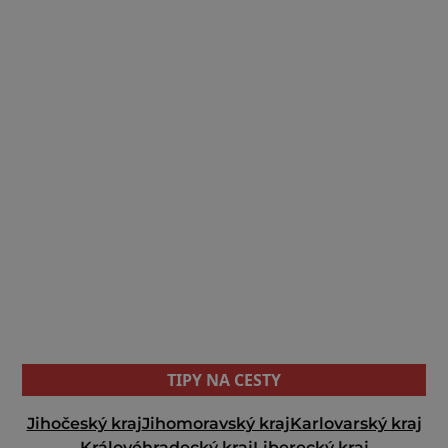
TIPY NA CESTY
Jihočeský kraj
Jihomoravský kraj
Karlovarský kraj
Královéhradecký kraj
Liberecký kraj