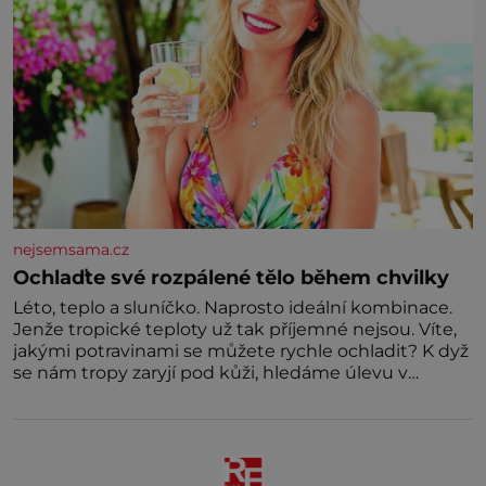
nejsemsama.cz
Ochlaďte své rozpálené tělo během chvilky
Léto, teplo a sluníčko. Naprosto ideální kombinace.
Jenže tropické teploty už tak příjemné nejsou. Víte,
jakými potravinami se můžete rychle ochladit? K dyž
se nám tropy zaryjí pod kůži, hledáme úlevu v
bazénu nebo pomocí klimatizace. Jenže ne vždycky
můžeme být v jejich blízkosti. Nemusíte však zoufat.
Pokud budete mít promyšlený jídelníček, žadné
pařáky si na vás