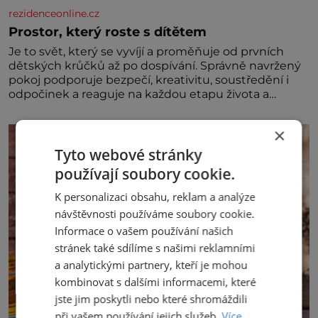
rezidenceonline.cz
Prostor, který roste s dítětem
Je to svět, který se vyvíjí a proměňuje od prvních
dětských krůčků až po dospívání. Správně navržený
pokoj podporuje bezpečí, kreativitu, soustředění i
odpočinek a reaguje na každou etapu života a
specifické potřeby dítěte. Pro nejmenší je klíčová
jednoduchost, měkkost a bezpečí, proto by pokoj
×
miminka měl působit především klidně a útulně.
Předškolní věk je
Tyto webové stránky
používají soubory cookie.
K personalizaci obsahu, reklam a analýze
návštěvnosti používáme soubory cookie.
Informace o vašem používání našich
stránek také sdílíme s našimi reklamními
a analytickými partnery, kteří je mohou
kombinovat s dalšími informacemi, které
jste jim poskytli nebo které shromáždili
při vašem používání jejich služeb.
Více