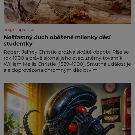
enigmaplus.cz
Nešťastný duch oběšené milenky děsí
studentky
Robert Jaffrey Christie prožívá složité období. Píše se
rok 1900 a právě skonal jeho otec, známý továrník
William Mellis Christie (1829–1900). Smutná událost je
ale doprovázena ohromným dědictvím