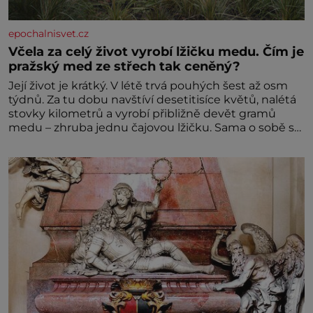
epochalnisvet.cz
Včela za celý život vyrobí lžičku medu. Čím je
pražský med ze střech tak ceněný?
Její život je krátký. V létě trvá pouhých šest až osm
týdnů. Za tu dobu navštíví desetitisíce květů, nalétá
stovky kilometrů a vyrobí přibližně devět gramů
medu – zhruba jednu čajovou lžičku. Sama o sobě se
může zdát bezvýznamná. Teprve když se spojí s
dalšími desítkami tisíc příslušnic svého včelstva,
vznikne jeden z nejdokonalejších organismů