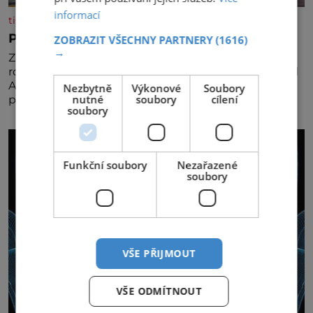
informací
tisicereceptu.cz
Pravá irská káva
ZOBRAZIT VŠECHNY PARTNERY
(1616)
→
Za jejího tvůrce je považován Joe Sharidan, když v
roce 1943 u letiště irského města Foynes obsluhoval
Američany, kteří kvůli špatnému počasí nemohli
Nezbytně
Výkonové
Soubory
nutné
soubory
cílení
pokračovat v cestě. Povzbudil je tehdy kávou,
soubory
Funkční soubory
Nezařazené
soubory
VŠE PŘIJMOUT
VŠE ODMÍTNOUT