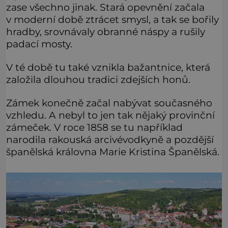
zase všechno jinak. Stará opevnění začala
v moderní době ztrácet smysl, a tak se bořily
hradby, srovnávaly obranné náspy a rušily
padací mosty.
V té době tu také vznikla bažantnice, která
založila dlouhou tradici zdejších honů.
Zámek konečně začal nabývat současného
vzhledu. A nebyl to jen tak nějaký provinční
zámeček. V roce 1858 se tu například
narodila rakouská arcivévodkyně a pozdější
španělská královna Marie Kristina Španělská.