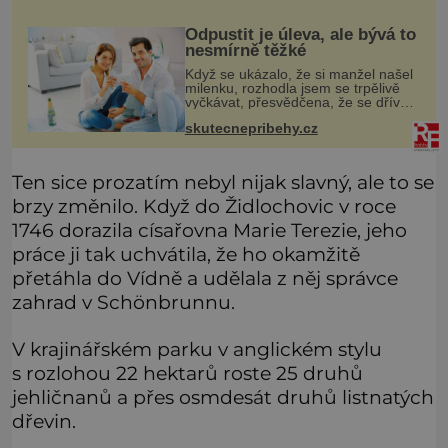
proto témata, které nikoho nezajímaj
Odpustit je úleva, ale bývá to
nesmírně těžké
Když se ukázalo, že si manžel našel
milenku, rozhodla jsem se trpělivě
vyčkávat, přesvědčena, že se dříve
či později vrátí k rodině. Možná je to
skutecnepribehy.cz
jedna z nejtěžších věcí na světě. Ale
každý, kdo s tím
Ten sice prozatím nebyl nijak slavný, ale to se
brzy změnilo. Když do Židlochovic v roce
1746 dorazila císařovna Marie Terezie, jeho
práce ji tak uchvátila, že ho okamžitě
přetáhla do Vídně a udělala z něj správce
zahrad v Schönbrunnu.
V krajinářském parku v anglickém stylu
s rozlohou 22 hektarů roste 25 druhů
jehličnanů a přes osmdesát druhů listnatých
dřevin.