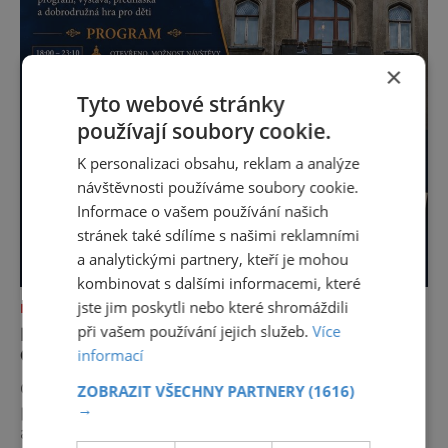
×
Tyto webové stránky
používají soubory cookie.
K personalizaci obsahu, reklam a analýze
návštěvnosti používáme soubory cookie.
Informace o vašem používání našich
stránek také sdílíme s našimi reklamními
a analytickými partnery, kteří je mohou
kombinovat s dalšími informacemi, které
jste jim poskytli nebo které shromáždili
NEJKRÁSNĚJŠÍ PAMÁTKY
při vašem používání jejich služeb.
Více
NOC KOSTELŮ 2026 V HUSOVĚ SBORU V
CHEBU
informací
Odhalte tajemství chebské Schlaraffie V
ZOBRAZIT VŠECHNY PARTNERY
(1616)
→
pátek 29. května 2026 se v rámci celostátní
akce Noc kostelů otevřou veřejnosti i místa,