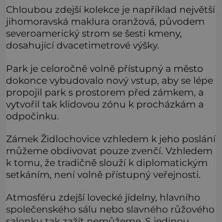
Chloubou zdejší kolekce je například největší
jihomoravská maklura oranžová, původem
severoamerický strom se šesti kmeny,
dosahující dvacetimetrové výšky.
Park je celoročně volně přístupný a město
dokonce vybudovalo nový vstup, aby se lépe
propojil park s prostorem před zámkem, a
vytvořil tak klidovou zónu k procházkám a
odpočinku.
Zámek Židlochovice vzhledem k jeho poslání
můžeme obdivovat pouze zvenčí. Vzhledem
k tomu, že tradičně slouží k diplomatickým
setkáním, není volně přístupný veřejnosti.
Atmosféru zdejší lovecké jídelny, hlavního
společenského sálu nebo slavného růžového
salonku tak zažít nemůžeme. S jedinou