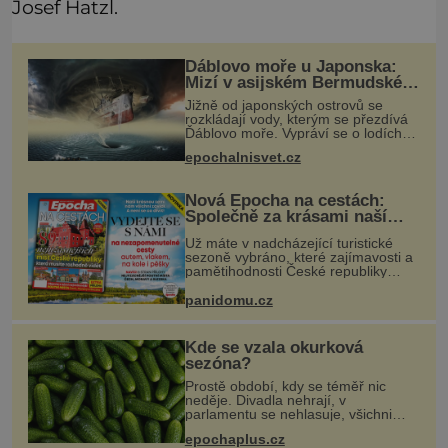
Josef Hatzl.
Ďáblovo moře u Japonska:
Mizí v asijském Bermudském
trojúhelníku lodě ve spárech
Jižně od japonských ostrovů se
neznámé síly?
rozkládají vody, kterým se přezdívá
Ďáblovo moře. Vypráví se o lodích
mizejících beze stopy, podivných
epochalnisvet.cz
světlech, zrádných proudech i
mořských dracích, kteří měli tyto ko
Nová Epocha na cestách:
Společně za krásami naší
vlasti
Už máte v nadcházející turistické
sezoně vybráno, které zajímavosti a
pamětihodnosti České republiky
navštívíte? V prodeji je právě nové
číslo Epochy na cestách, které vám
panidomu.cz
při rozhodování určitě pomůž
Kde se vzala okurková
sezóna?
Prostě období, kdy se téměř nic
neděje. Divadla nehrají, v
parlamentu se nehlasuje, všichni
jsou na dovolené a média tak nemají
epochaplus.cz
o čem mluvit a psát. A vymýšlejí si