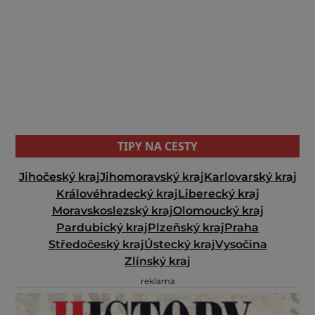
TIPY NA CESTY
Jihočeský kraj
Jihomoravský kraj
Karlovarský kraj
Královéhradecký kraj
Liberecký kraj
Moravskoslezský kraj
Olomoucký kraj
Pardubický kraj
Plzeňský kraj
Praha
Středočeský kraj
Ústecký kraj
Vysočina
Zlínský kraj
reklama