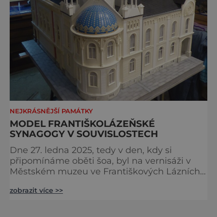
NEJKRÁSNĚJŠÍ PAMÁTKY
MODEL FRANTIŠKOLÁZEŇSKÉ
SYNAGOGY V SOUVISLOSTECH
Dne 27. ledna 2025, tedy v den, kdy si
připomínáme oběti šoa, byl na vernisáži v
Městském muzeu ve Františkových Lázních
představen model synagogy, která byla
zobrazit více >>
nacisty zničena v roce 1938. Do lázeňského
města se tak více než symbolicky vrátil
židovský svatostánek. Autorem modelu je