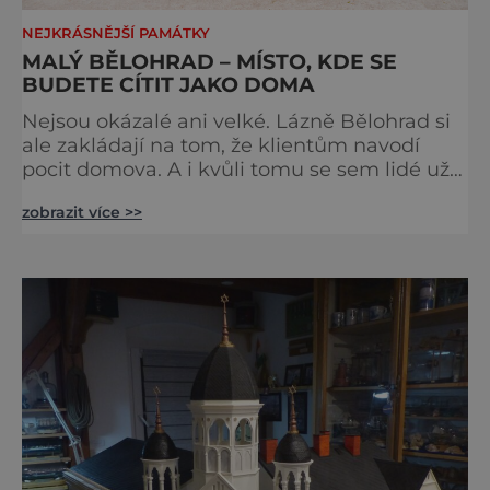
NEJKRÁSNĚJŠÍ PAMÁTKY
MALÝ BĚLOHRAD – MÍSTO, KDE SE
BUDETE CÍTIT JAKO DOMA
Nejsou okázalé ani velké. Lázně Bělohrad si
ale zakládají na tom, že klientům navodí
pocit domova. A i kvůli tomu se sem lidé už
zhruba 130 let rádi vracejí. Nejsou tu obří
zobrazit více >>
lázeňské koncerty ani velkolepé akce.
Dokonce tu nenajdete ani pravou kolonádu.
Ne že by tu nebyla. Ale mnoho lidí si jí
nevšimne, ani se jí kolonáda vlastně neříká.
Je to pro