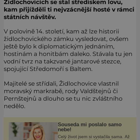
Židlochovicích se stal střediskem lovu,
kam přijížděli ti nejvzácnější hosté v rámci
státních návštěv.
V polovině 14. století, kam až lze historii
židlochovického zámku vysledovat, ovšem
ještě bylo k diplomatickým jednáním,
hostinám a honitbám daleko. Stávala tu jen
vodní tvrz na takzvané jantarové stezce,
spojující Středomoří s Baltem.
Majitelé se střídali, Židlochovice vlastnil
moravský markrabě, rody Valdštejnů či
Pernštejnů a dlouho se tu nic zvláštního
nedělo.
Souseda mi poslalo samo
nebe!
Celý život jsem si vystačila sama. Až