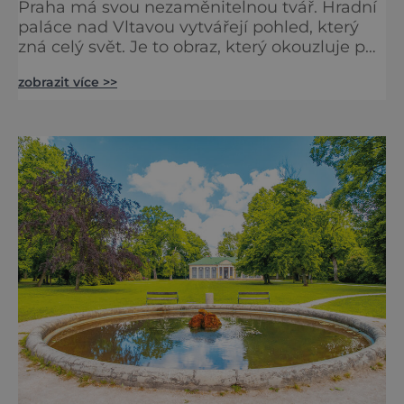
Praha má svou nezaměnitelnou tvář. Hradní
paláce nad Vltavou vytvářejí pohled, který
zná celý svět. Je to obraz, který okouzluje po
staletí a nikdy nezevšední. Neexistuje snad
zobrazit více >>
jediný Čech, který by ho neznal. Pražský hrad
se objevuje na pohlednicích, ve filmech i na
fotkách. A kdo si plánuje výlet do naší
metropole, má ho na seznamu mí