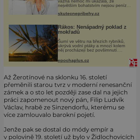
vážná nemoc mi ukázala, že
největším bohatstvím nejsou peníze
ani vlastní byt, ale člověk, který je
skutecnepribehy.cz
ochotný podat pomocnou ruku.
Vždycky jsem byla spíš samotářka.
Rákos: Nenápadný poklad z
mokřadů
Šumí ve větru na březích rybníků,
ukrývá vodní ptáky a mnozí kolem
něj procházejí bez povšimnutí.
Přesto právě rákos pomáhal stavět
domy, vyrábět lodě, zapisovat první
epochaplus.cz
texty a inspiroval řadu pověstí.
Až Žerotínové na sklonku 16. století
přeměnili starou tvrz v moderní renesanční
zámek a o sto let později zase dal na jejich
práci zapomenout nový pán, Filip Ludvík
Václav, hrabě ze Sinzendorfu, kterému se
více zamlouvalo barokní pojetí.
Jenže pak se dostal do módy empír a
v polovině 19. století už bylo v Židlochovicích