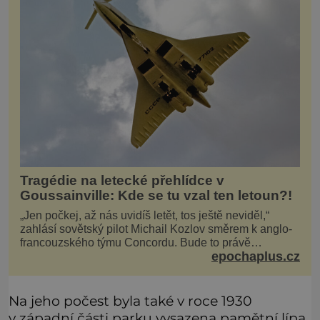
Tragédie na letecké přehlídce v
Goussainville: Kde se tu vzal ten letoun?!
„Jen počkej, až nás uvidíš letět, tos ještě neviděl,“
zahlásí sovětský pilot Michail Kozlov směrem k anglo-
francouzského týmu Concordu. Bude to právě
epochaplus.cz
konkurenční boj, co bude stát za smrtí celé 6členné
posádky Tupoleva Tu-144, zničením několika domů,
usmrcením 8 lidí na zemi (z toho 3 dětí) a 60 váž
Na jeho počest byla také v roce 1930
v západní části parku vysazena pamětní lípa.