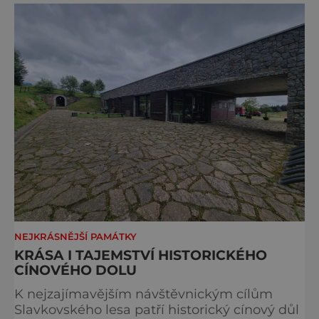
Bohuslav Karban z Aše. Připomeňme si nyní
některé události spojené s touto významnou
stavbou. [gallery ids="917
NEJKRÁSNĚJŠÍ PAMÁTKY
KRÁSA I TAJEMSTVÍ HISTORICKÉHO
CÍNOVÉHO DOLU
K nejzajímavějším návštěvnickým cílům
Slavkovského lesa patří historický cínový důl