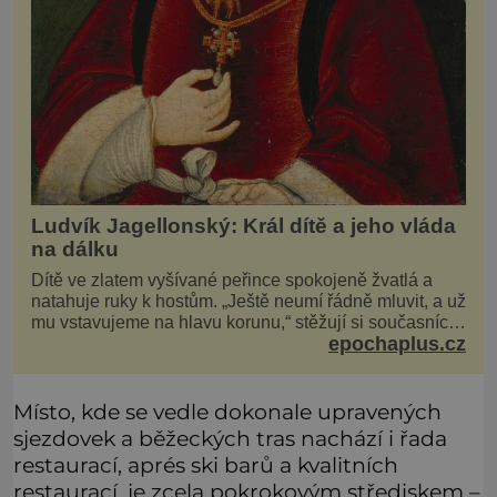
Ludvík Jagellonský: Král dítě a jeho vláda
na dálku
Dítě ve zlatem vyšívané peřince spokojeně žvatlá a
natahuje ruky k hostům. „Ještě neumí řádně mluvit, a už
mu vstavujeme na hlavu korunu,“ stěžují si současníci,
epochaplus.cz
pro které je k neuvěření, že droboučký princ se dnes
stal králem. Otázka za milion, na niž by všichni,
zejména stárnoucí a nemocný král Vl
Místo, kde se vedle dokonale upravených
sjezdovek a běžeckých tras nachází i řada
restaurací, aprés ski barů a kvalitních
restaurací, je zcela pokrokovým střediskem –