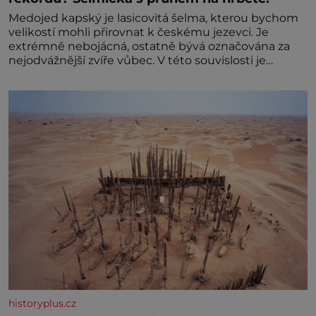
Medojed kapský je lasicovitá šelma, kterou bychom
velikostí mohli přirovnat k českému jezevci. Je
extrémně nebojácná, ostatně bývá označována za
nejodvážnější zvíře vůbec. V této souvislosti je
dokonc
historyplus.cz