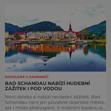
hodnotu. Nejde tu o to být stále výš, rychleji
a dál, ale o výjimečné okamžiky – při
cyklistických výletech podél řek, pěších
túrách s dalekými výhledy, rodinnýc
DOVOLENÁ V ZAHRANIČÍ
BAD SCHANDAU NABÍZÍ HUDEBNÍ
ZÁŽITEK I POD VODOU
Není daleko a nabízí nevšední zážitek. Bad
Schandau není jen půvabné lázeňské město,
ale i místo překvapení. V místním bazénu si