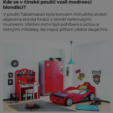
Kde se v čínské poušti vzali modroocí
blonďáci?
V poušti Taklamakan byla koncem minulého století
objevena stovka hrobů s téměř netknutými
mumiemi. Všichni mrtví byli pohřbeni s úctou a
četnými milodary. Asi nejvíc přitom vědce zaujal hrob
tříměsíčního chlapečka s modrou filcovou čapkou, z
níž se draly blonďaté vlásky. Fakt, že jsou těla
dávných lidí nesmírně dobře zachovalá, přičítají
odborníci zdejším klimatickým podmínkám. Sucho,
prosolené písky a extrémně