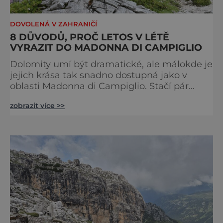
DOVOLENÁ V ZAHRANIČÍ
8 DŮVODŮ, PROČ LETOS V LÉTĚ
VYRAZIT DO MADONNA DI CAMPIGLIO
Dolomity umí být dramatické, ale málokde je
jejich krása tak snadno dostupná jako v
oblasti Madonna di Campiglio. Stačí pár
minut v lanovce a ocitnete se mezi skalními
zobrazit více >>
věžemi, horskými jezery a nekonečnými
výhledy. Přinášíme tipy na osm zážitků, kvůli
kterým stojí za to naplánovat si letní
dovolenou právě sem. Madonna di
Campiglio uhrane každé ráno, kdy první
paprsky kreslí na vrcholcích Brenty