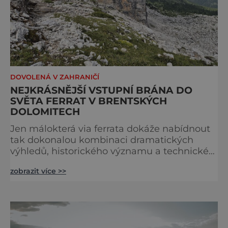
DOVOLENÁ V ZAHRANIČÍ
NEJKRÁSNĚJŠÍ VSTUPNÍ BRÁNA DO
SVĚTA FERRAT V BRENTSKÝCH
DOLOMITECH
Jen málokterá via ferrata dokáže nabídnout
tak dokonalou kombinaci dramatických
výhledů, historického významu a technické
přístupnosti jako Via Ferrata Sosat. V srdci
zobrazit více >>
Brentských Dolomit představuje vstupní
bránu do legendárního systému Via delle
Bocchette, který je mezi milovníky ferrat
považován za jednu z nejkrásnějších
vysokohorských tras na světě. Přestože