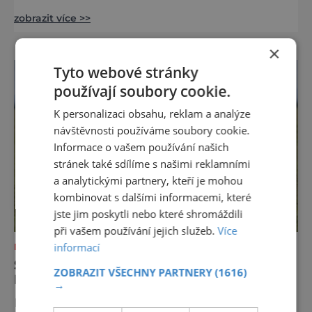
totiž můžete vychutnat koncert přímo ve
zobrazit více >>
vodě. Nádherně osvěžující místo leží jen 8
kilometrů od Hřenska a například z Prahy se
×
tam dostanete vlakem za pouhé dvě hodiny.
I proto je pravděpodobné, že v jeho
Tyto webové stránky
bazénech
používají soubory cookie.
K personalizaci obsahu, reklam a analýze
návštěvnosti používáme soubory cookie.
Informace o vašem používání našich
stránek také sdílíme s našimi reklamními
a analytickými partnery, kteří je mohou
kombinovat s dalšími informacemi, které
jste jim poskytli nebo které shromáždili
při vašem používání jejich služeb.
Více
informací
DOVOLENÁ V ZAHRANIČÍ
SERENGETI NA JAŘE: KDYŽ SE KRAJINA
ZOBRAZIT VŠECHNY PARTNERY
(1616)
NADECHNE ŽIVOTA
→
Existují místa, kde čas plyne jinak. Serengeti