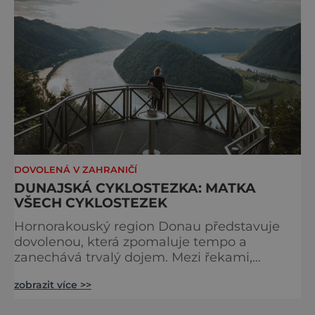
samotná ferrata nepatří mezi techn
DOVOLENÁ V ZAHRANIČÍ
DUNAJSKÁ CYKLOSTEZKA: MATKA
VŠECH CYKLOSTEZEK
Hornorakouský region Donau představuje
dovolenou, která zpomaluje tempo a
zanechává trvalý dojem. Mezi řekami,
zvlněnou krajinou a mírnými rovinami se zde
zobrazit více >>
propojují pohyb, příroda, gastronomie a
kultura v zážitky, které mají skutečnou