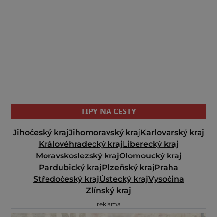
TIPY NA CESTY
Jihočeský kraj
Jihomoravský kraj
Karlovarský kraj
Královéhradecký kraj
Liberecký kraj
Moravskoslezský kraj
Olomoucký kraj
Pardubický kraj
Plzeňský kraj
Praha
Středočeský kraj
Ústecký kraj
Vysočina
Zlínský kraj
reklama