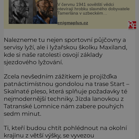
začala invaze do SSSR.
V červnu 1941 sovětští vědci
Náhoda, nebo varování?
otevírají hrobku slavného dobyvatele
Tamerlána v uzbeckém
Samarkandu. O dva dny později
nacistické Německo zahajuje operaci
enigmaplus.cz
Barbarossa a napadá Sovětský svaz.
Shoda dat je
Nalezneme tu nejen sportovní půjčovny a
servisy lyží, ale i lyžařskou školku Maxiland,
kde si naše ratolesti osvojí základy
sjezdového lyžování.
Zcela nevšedním zážitkem je projížďka
patnáctimístnou gondolou na trase Start –
Skalnaté pleso, která splňuje požadavky té
nejmodernější techniky. Jízda lanovkou z
Tatranské Lomnice nám zabere pouhých
sedm minut.
Ti, kteří budou chtít pohlédnout na okolní
krajinu z větší výšky, se vyvezou