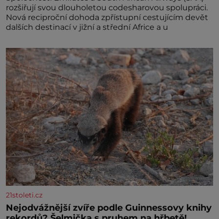
rozšiřují svou dlouholetou codesharovou spolupráci.
Nová reciproční dohoda zpřístupní cestujícím devět
dalších destinací v jižní a střední Africe a u
21stoleti.cz
Nejodvážnější zvíře podle Guinnessovy knihy
rekordů? Šelmička s pruhem na hřbetě!