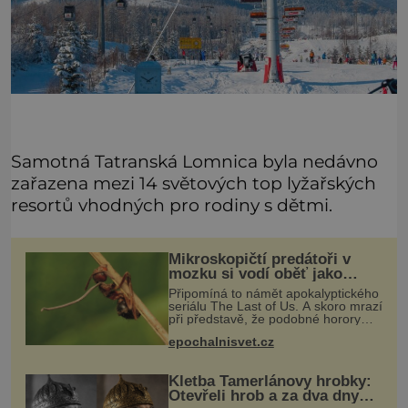
Samotná Tatranská Lomnica byla nedávno
zařazena mezi 14 světových top lyžařských
resortů vhodných pro rodiny s dětmi.
Mikroskopičtí predátoři v
mozku si vodí oběť jako
loutku
Připomíná to námět apokalyptického
seriálu The Last of Us. A skoro mrazí
při představě, že podobné horory
probíhají v přírodě běžně – s tím
epochalnisvet.cz
rozdílem, že nejde pouze o infekce
parazitickou houbou a že
Kletba Tamerlánovy hrobky:
Otevřeli hrob a za dva dny