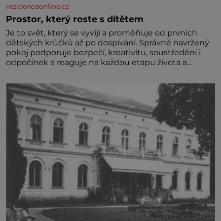
rezidenceonline.cz
Prostor, který roste s dítětem
Je to svět, který se vyvíjí a proměňuje od prvních
dětských krůčků až po dospívání. Správně navržený
pokoj podporuje bezpečí, kreativitu, soustředění i
odpočinek a reaguje na každou etapu života a
specifické potřeby dítěte. Pro nejmenší je klíčová
jednoduchost, měkkost a bezpečí, proto by pokoj
miminka měl působit především klidně a útulně.
Předškolní věk je