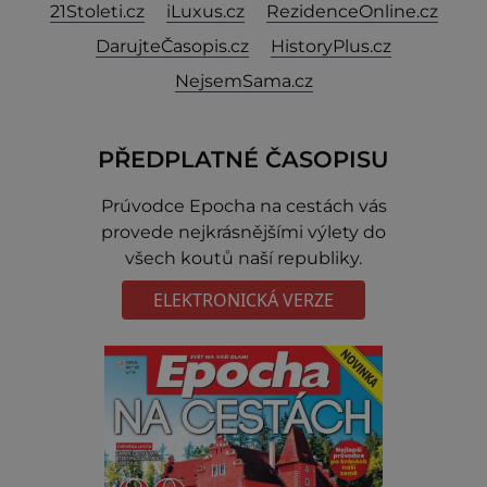
21Stoleti.cz
iLuxus.cz
RezidenceOnline.cz
DarujteČasopis.cz
HistoryPlus.cz
NejsemSama.cz
PŘEDPLATNÉ ČASOPISU
Prúvodce Epocha na cestách vás
provede nejkrásnějšími výlety do
všech koutů naší republiky.
ELEKTRONICKÁ VERZE