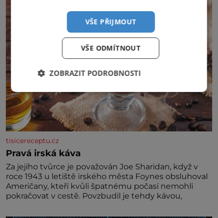
miminka měl působit především klidně a útulně.
Předškolní věk je
VŠE PŘIJMOUT
VŠE ODMÍTNOUT
ZOBRAZIT PODROBNOSTI
tisicereceptu.cz
Pravá irská káva
Za jejího tvůrce je považován Joe Sharidan, když v
roce 1943 u letiště irského města Foynes obsluhoval
Američany, kteří kvůli špatnému počasí nemohli
pokračovat v cestě. Povzbudil je tehdy kávou,