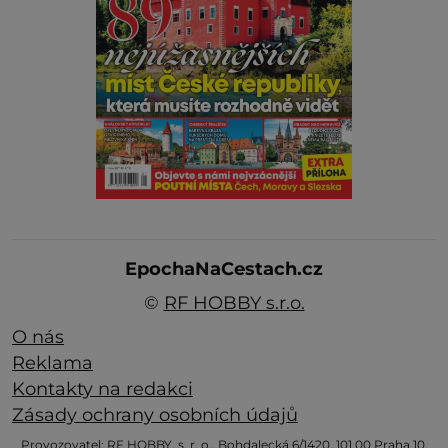
EpochaNaCestach.cz
©
RF HOBBY s.r.o.
O nás
Reklama
Kontakty na redakci
Zásady ochrany osobních údajů
Provozovatel: RF HOBBY, s. r. o., Bohdalecká 6/1420, 101 00 Praha 10,