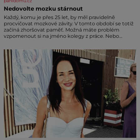
panidomu.cz
Nedovolte mozku stárnout
Každý, komu je přes 25 let, by měl pravidelně
procvičovat mozkové závity. V tomto období se totiž
začíná zhoršovat paměť. Možná máte problém
vzpomenout si na jméno kolegy z práce. Nebo
marně v paměti lovíte název knížky, kterou jste
nedávno přečetli. Je to opravdu tak, s věkem jako
kdyby se paměť rozhodla stávkovat. Cvičte