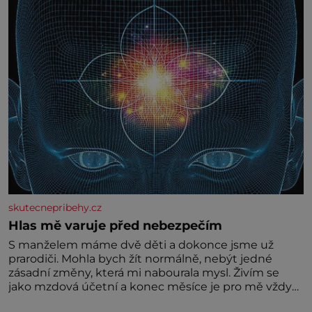
skutecnepribehy.cz
Hlas mě varuje před nebezpečím
S manželem máme dvě děti a dokonce jsme už
prarodiči. Mohla bych žít normálně, nebýt jedné
zásadní změny, která mi nabourala mysl. Živím se
jako mzdová účetní a konec měsíce je pro mě vždy
velice psychicky náročným obdobím. Od té chvíle, co