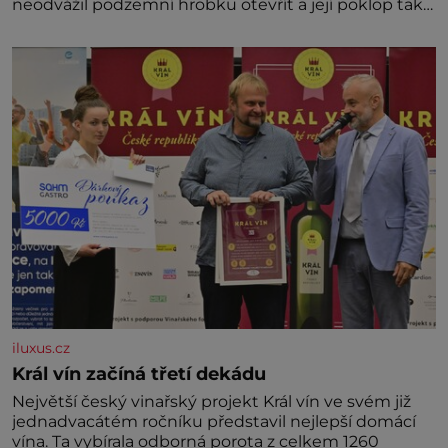
neodvážil podzemní hrobku otevřít a její poklop tak
raději jen skrápí svěcenou vodou. Za několik dní
divné burácení skutečně ustane. Když o mnoho let
později hrobku
iluxus.cz
Král vín začíná třetí dekádu
Největší český vinařský projekt Král vín ve svém již
jednadvacátém ročníku představil nejlepší domácí
vína. Ta vybírala odborná porota z celkem 1260