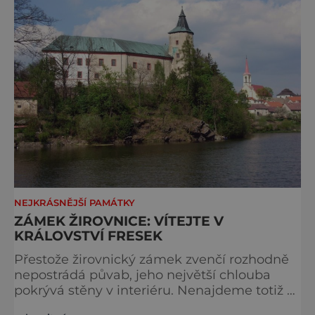
NEJKRÁSNĚJŠÍ PAMÁTKY
ZÁMEK ŽIROVNICE: VÍTEJTE V
KRÁLOVSTVÍ FRESEK
Přestože žirovnický zámek zvenčí rozhodně
nepostrádá půvab, jeho největší chlouba
pokrývá stěny v interiéru. Nenajdeme totiž v
Čechách místo, kde by v takové míře krášlily