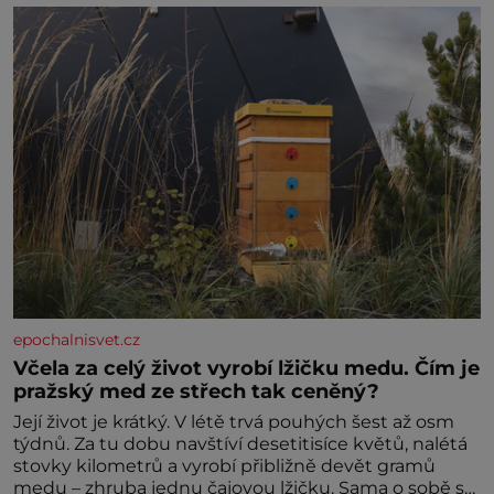
máme vnoučata, mi dcera čím dál častěji volá o
pomoc, co se hlídání týče. Dalo by se
epochalnisvet.cz
Včela za celý život vyrobí lžičku medu. Čím je
pražský med ze střech tak ceněný?
Její život je krátký. V létě trvá pouhých šest až osm
týdnů. Za tu dobu navštíví desetitisíce květů, nalétá
stovky kilometrů a vyrobí přibližně devět gramů
medu – zhruba jednu čajovou lžičku. Sama o sobě se