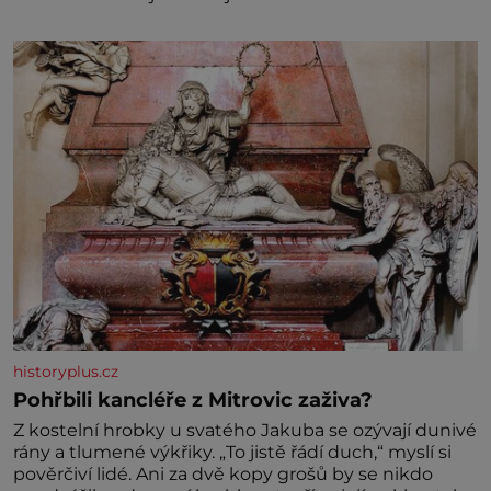
může zdát bezvýznamná. Teprve když se spojí s
dalšími desítkami tisíc příslušnic svého včelstva,
vznikne jeden z nejdokonalejších organismů
historyplus.cz
Pohřbili kancléře z Mitrovic zaživa?
Z kostelní hrobky u svatého Jakuba se ozývají dunivé
rány a tlumené výkřiky. „To jistě řádí duch,“ myslí si
pověrčiví lidé. Ani za dvě kopy grošů by se nikdo