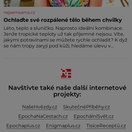
nejsemsama.cz
Ochlaďte své rozpálené tělo během chvilky
Léto, teplo a sluníčko. Naprosto ideální kombinace.
Jenže tropické teploty už tak příjemné nejsou. Víte,
jakými potravinami se můžete rychle ochladit? K dyž
se nám tropy zaryjí pod kůži, hledáme úlevu v
bazénu nebo pomocí klimatizace. Jenže ne vždycky
můžeme být v jejich blízkosti. Nemusíte však zoufat.
Pokud budete mít promyšlený jídelníček, žadné
pařáky si na vás
Navštivte také naše další internetové
projekty:
NašeHvězdy.cz
SkutečnéPříběhy.cz
EpochaNaCestach.cz
EpochálníSvět.cz
Epochaplus.cz
Enigmaplus.cz
TisíceReceptů.cz