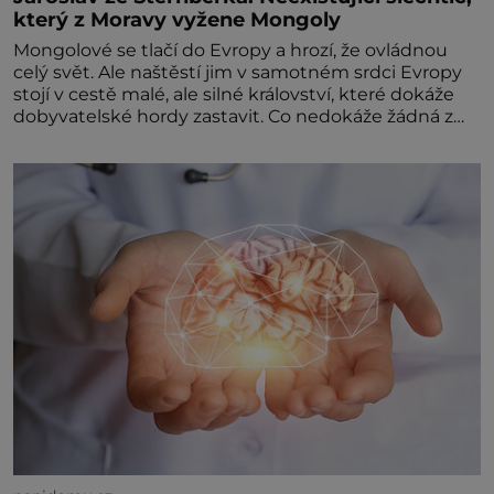
který z Moravy vyžene Mongoly
Mongolové se tlačí do Evropy a hrozí, že ovládnou
celý svět. Ale naštěstí jim v samotném srdci Evropy
stojí v cestě malé, ale silné království, které dokáže
dobyvatelské hordy zastavit. Co nedokáže žádná z
asijských říší, co nedokážou Němci – to dokáže český
král. Nebo že by ne? Mongolové od roku 1223
postupují podél Kaspického a Azovského moře,