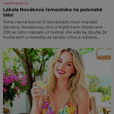
nasehvezdy.cz
Lákala Nováková řemeslníka na polonahé
tělo!
Tohle nemá konce! O šarvátkách mezi manželi
Sandrou Novákovou (44) a Vojtěchem Moravcem
(39) se toho napsalo už hodně. Ale kdo by doufal, že
horká zem u herečky ze seriálu Ulice a režiséra
vychladne,