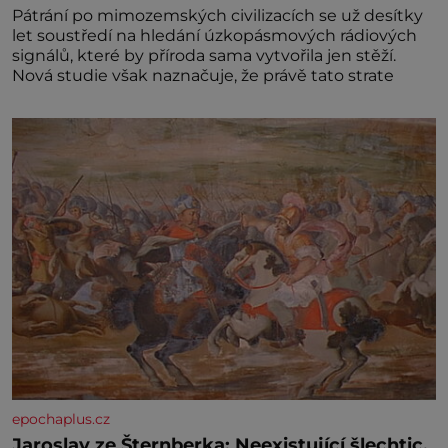
Pátrání po mimozemských civilizacích se už desítky
let soustředí na hledání úzkopásmových rádiových
signálů, které by příroda sama vytvořila jen stěží.
Nová studie však naznačuje, že právě tato strate
epochaplus.cz
Jaroslav ze Šternberka: Neexistující šlechtic,