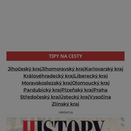
TIPY NA CESTY
Jihočeský kraj
Jihomoravský kraj
Karlovarský kraj
Královéhradecký kraj
Liberecký kraj
Moravskoslezský kraj
Olomoucký kraj
Pardubický kraj
Plzeňský kraj
Praha
Středočeský kraj
Ústecký kraj
Vysočina
Zlínský kraj
reklama