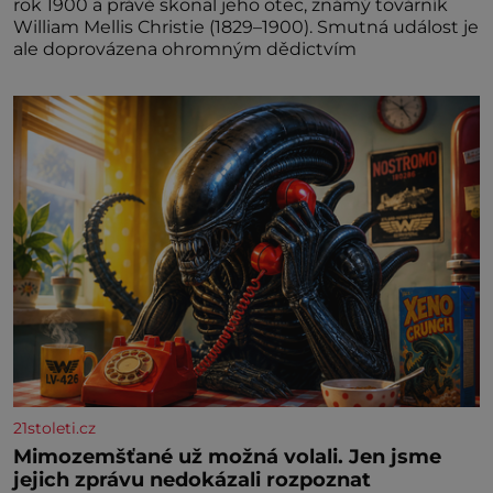
rok 1900 a právě skonal jeho otec, známý továrník
William Mellis Christie (1829–1900). Smutná událost je
ale doprovázena ohromným dědictvím
21stoleti.cz
Mimozemšťané už možná volali. Jen jsme
jejich zprávu nedokázali rozpoznat