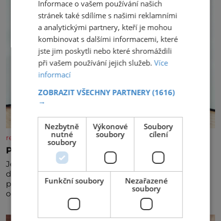
Informace o vašem používání našich
stránek také sdílíme s našimi reklamními
a analytickými partnery, kteří je mohou
kombinovat s dalšími informacemi, které
jste jim poskytli nebo které shromáždili
při vašem používání jejich služeb.
Více
informací
ZOBRAZIT VŠECHNY PARTNERY
(1616)
→
Nezbytně
Výkonové
Soubory
nutné
soubory
cílení
rezidenceonline.cz
soubory
Prostor, který roste s dítětem
Je to svět, který se vyvíjí a proměňuje od prvních
dětských krůčků až po dospívání. Správně navržený
Funkční soubory
Nezařazené
pokoj podporuje bezpečí, kreativitu, soustředění i
soubory
odpočinek a reaguje na každou etapu života a
specifické potřeby dítěte. Pro nejmenší je klíčová
jednoduchost, měkkost a bezpečí, proto by pokoj