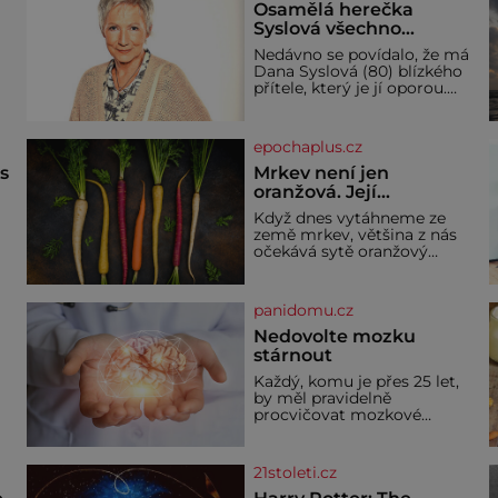
Osamělá herečka
Syslová všechno
vzdala?
Nedávno se povídalo, že má
Dana Syslová (80) blízkého
přítele, který je jí oporou.
V
Ale je to ještě vůbec
pravda? V posledních dnech
čím dál častěji mluví o
epochaplus.cz
svém odchodu. Dohnala ji
snad samota? Půs
ás
Mrkev není jen
oranžová. Její
neuvěřitelný příběh
Když dnes vytáhneme ze
začíná fialovou barvou
země mrkev, většina z nás
očekává sytě oranžový
kořen. Jenže po většinu své
historie je mrkev všechno
možné, jen ne oranžová. Je
panidomu.cz
í
fialová, žlutá, bílá, někdy
dokonce téměř černá. Až
Nedovolte mozku
díky stovkám let pečlivého
stárnout
ře
šlechtění se z ní stává
Každý, komu je přes 25 let,
zelenina, bez které si českou
by měl pravidelně
zahradu ani nedokážeme
procvičovat mozkové
představit. Její příběh je
závity. V tomto období se
dí
totiž začíná zhoršovat
paměť. Možná máte
21stoleti.cz
problém vzpomenout si na
jméno kolegy z práce. Nebo