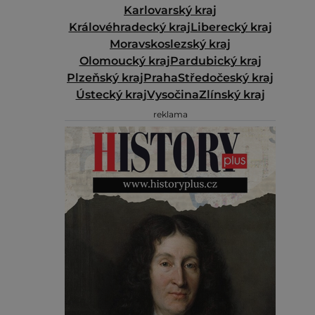
Karlovarský kraj
Královéhradecký kraj
Liberecký kraj
Moravskoslezský kraj
Olomoucký kraj
Pardubický kraj
Plzeňský kraj
Praha
Středočeský kraj
Ústecký kraj
Vysočina
Zlínský kraj
reklama