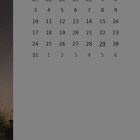
3
4
5
6
7
8
9
10
11
12
13
14
15
16
17
18
19
20
21
22
23
24
25
26
27
28
29
30
31
1
2
3
4
5
6