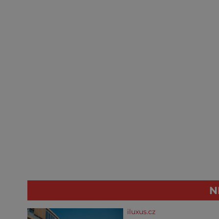
N
iluxus.cz