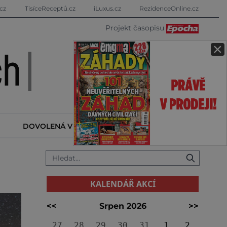
cz
TisíceReceptů.cz
iLuxus.cz
RezidenceOnline.cz
Projekt časopisu
×
DOVOLENÁ V ZAHRANIČÍ
KALENDÁŘ AKCÍ
KALENDÁŘ AKCÍ
<<
Srpen 2026
>>
27
28
29
30
31
1
2