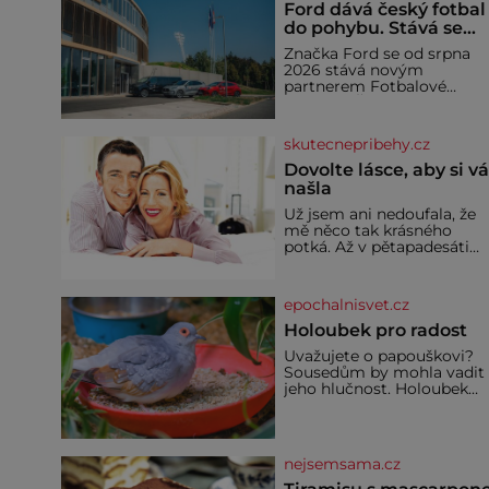
Ford dává český fotbal
do pohybu. Stává se
novým partnerem
Značka Ford se od srpna
FAČR
2026 stává novým
partnerem Fotbalové
asociace České republiky. 
rámci tříleté spolupráce
zajistí mobilitu asociace,
skutecnepribehy.cz
reprezentačních týmů i
českého fotbalu v
Dovolte lásce, aby si v
regionech. Partner
našla
Už jsem ani nedoufala, že
mě něco tak krásného
potká. Až v pětapadesáti
jsem zažila lásku na první
pohled. Poprvé jsem se
vdávala, když mi bylo
epochalnisvet.cz
dvacet. Oba jsme byli mlad
a byl to tak říkajíc sňatek z
Holoubek pro radost
rozumu. Rodiče nás dali
Uvažujete o papouškovi?
dohromady, Toník byl dob
Sousedům by mohla vadit
zaopatřený mladý muž.
jeho hlučnost. Holoubek
Manželství nám oběma
diamantový komunikuje
moc nesvědčilo, brzy jsme
téměř neslyšitelným
zjistili, že
pípáním, je roztomilý a ho
se i pro chovatele
nejsemsama.cz
začátečníky. Jedná se o
nenáročného klidného