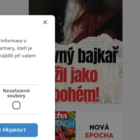
×
 Informace o
tnery, kteří je
máždili při vašem
Nezařazené
soubory
E PŘIJMOUT