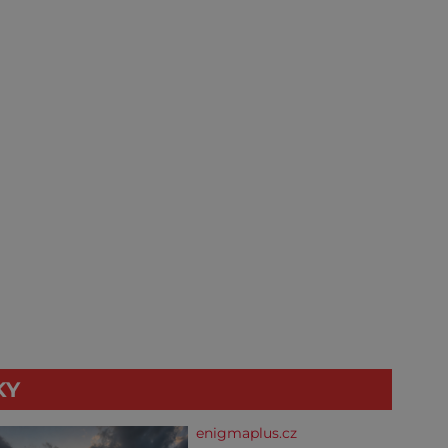
KY
enigmaplus.cz