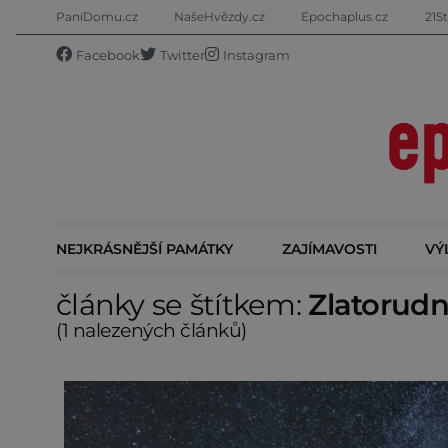
PaníDomu.cz
NašeHvězdy.cz
Epochaplus.cz
21St
Facebook
Twitter
Instagram
NEJKRÁSNĚJŠÍ PAMÁTKY
ZAJÍMAVOSTI
VÝ
články se štítkem:
Zlatorud
(1 nalezených článků)