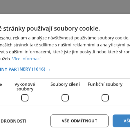
 stránky používají soubory cookie.
obsahu, reklam a analýze návštěvnosti používáme soubory cookie.
ašich stránek také sdílíme s našimi reklamními a analytickými par
 s dalšími informacemi, které jste jim poskytli nebo které shro
služeb.
Více informací
HNY PARTNERY
(1616) →
é
Výkonové
Soubory cílení
Funkční soubory
soubory
ODROBNOSTI
VŠE ODMÍTNOUT
VŠ