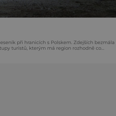
Jeseník při hranicích s Polskem. Zdejších bezmála
zástupy turistů, kterým má region rozhodně co
a nezapomenutelným zážitkem je návštěva Pošt
 Hor. Překvapivě zachovalá štola určená původně k