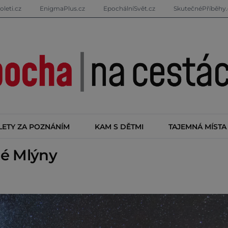
oleti.cz
EnigmaPlus.cz
EpochálníSvět.cz
SkutečnéPříběhy.
LETY ZA POZNÁNÍM
KAM S DĚTMI
TAJEMNÁ MÍSTA
né Mlýny