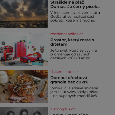
Strašidelná pláž
Dumas: Je černý písek
podhoubím, ze kterého
V indickém svazovém státu
roste zlo?
Gudžarát se nachází část
pobřeží, které má hodně
temnou pověst. Jistě k
tomu přispívá i černý písek
této pláže. Proč má pláž
rezidenceonline.cz
takové netypické zbarvení?
Nakolik jsou pravd
Prostor, který roste s
dítětem
Je to svět, který se vyvíjí a
proměňuje od prvních
dětských krůčků až po
dospívání. Správně
navržený pokoj podporuje
bezpečí, kreativitu,
tisicereceptu.cz
soustředění i odpočinek a
reaguje na každou etapu
Domácí ořechová
života a specifické potřeby
granola bez cukru
dítěte. Pro nejmenší je
Vynikající a zdravá snídaně
klíčová jednoduchost,
je tu! Suroviny Vždy 1 šálek
měkkost a bezpečí, proto
– neloupaných mandlí kešu
by pokoj miminka měl
ořechů vlašských ořechů
působit především klidně a
slunečnicových semínek
útulně. Předškolní věk je
semínek dýně rozinek 3
historyplus.cz
šálky ovesných vloček 1
lžíce mlet