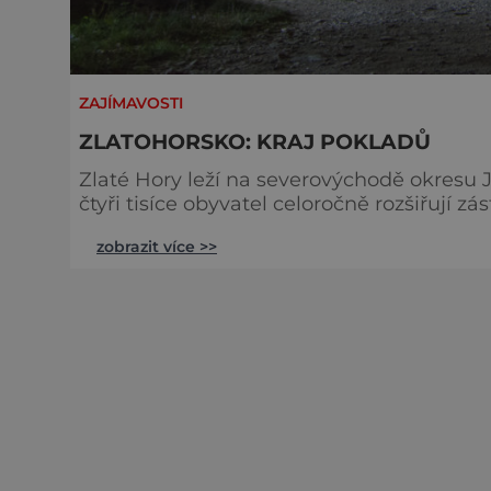
ZAJÍMAVOSTI
ZLATOHORSKO: KRAJ POKLADŮ
Zlaté Hory leží na severovýchodě okresu 
čtyři tisíce obyvatel celoročně rozšiřují 
nabídnout. Tajemné podzemí Nevšedním 
zobrazit více >>
štoly přibližně šest kilometrů od Zlatých
těžbě zlata, stříbra či mědi pocházející z