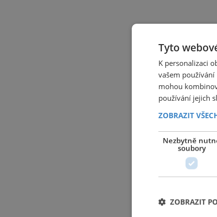
Tyto webové
K personalizaci 
vašem používání n
mohou kombinovat
používání jejich 
ZOBRAZIT VŠEC
Nezbytně nutn
soubory
ZOBRAZIT P