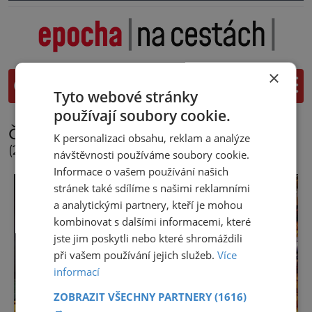
×
Tyto webové stránky
používají soubory cookie.
články se štítkem:
Zoo Zlín
K personalizaci obsahu, reklam a analýze
(2 nalezených článků)
návštěvnosti používáme soubory cookie.
Informace o vašem používání našich
stránek také sdílíme s našimi reklamními
a analytickými partnery, kteří je mohou
kombinovat s dalšími informacemi, které
jste jim poskytli nebo které shromáždili
při vašem používání jejich služeb.
Více
informací
ZOBRAZIT VŠECHNY PARTNERY
(1616)
→