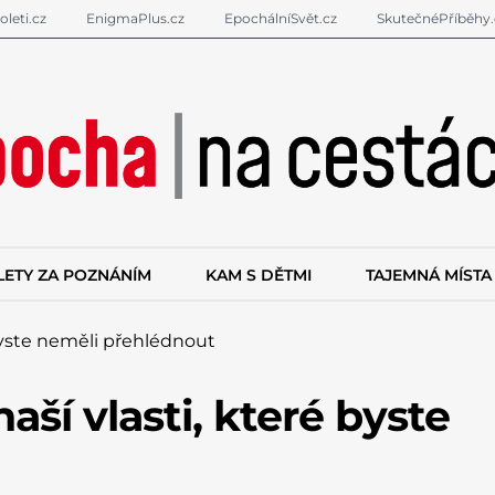
oleti.cz
EnigmaPlus.cz
EpochálníSvět.cz
SkutečnéPříběhy.
LETY ZA POZNÁNÍM
KAM S DĚTMI
TAJEMNÁ MÍSTA
byste neměli přehlédnout
ší vlasti, které byste