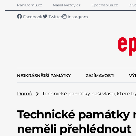
PaníDomu.cz
NašeHvězdy.cz
Epochaplus.cz
21St
Facebook
Twitter
Instagram
NEJKRÁSNĚJŠÍ PAMÁTKY
ZAJÍMAVOSTI
VÝ
Domů
Technické památky naší vlasti, které 
Technické památky na
neměli přehlédnout