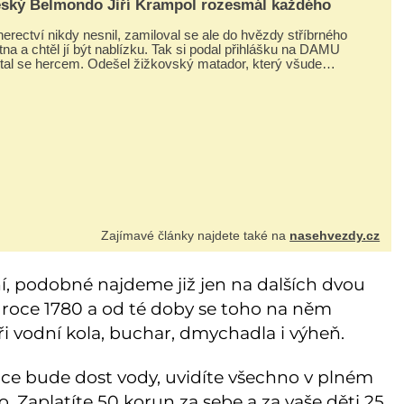
ský Belmondo Jiří Krampol rozesmál každého
erectví nikdy nesnil, zamiloval se ale do hvězdy stříbrného
tna a chtěl jí být nablízku. Tak si podal přihlášku na DAMU
stal se hercem. Odešel žižkovský matador, který všude
zdával humor, i když jemu samotnému do smíchu zrovna
bylo. Do poslední chvíle bojoval hlavně svým optimismem
ti
Zajímavé články najdete také na
nasehvezdy.cz
í, podobné najdeme již jen na dalších dvou
v roce 1780 a od té doby se toho na něm
 vodní kola, buchar, dmychadla i výheň.
oce bude dost vody, uvidíte všechno v plném
o. Zaplatíte 50 korun za sebe a za vaše děti 25