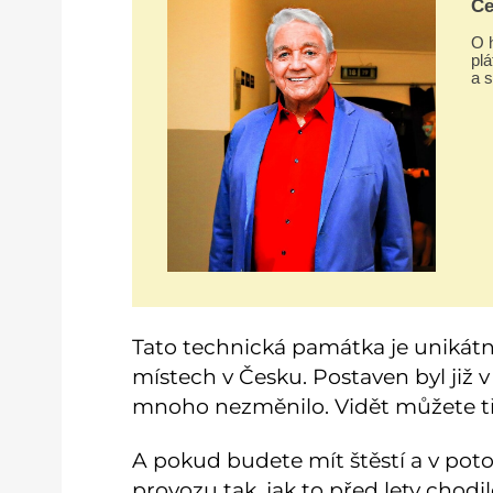
Če
O h
plá
a 
ro
ne
a v
Tato technická památka je unikátn
místech v Česku. Postaven byl již 
mnoho nezměnilo. Vidět můžete tři
A pokud budete mít štěstí a v pot
provozu tak, jak to před lety chodil