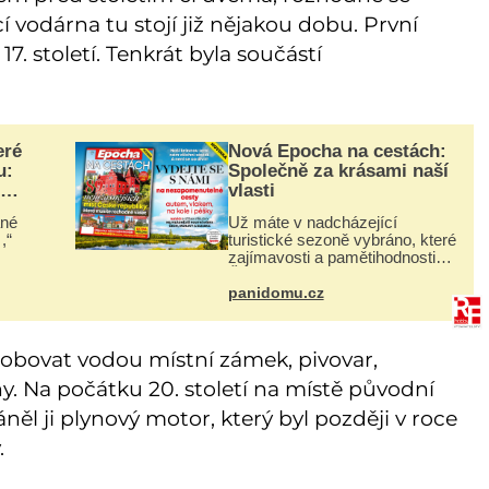
í vodárna tu stojí již nějakou dobu. První
17. století. Tenkrát byla součástí
eré
Nová Epocha na cestách:
u:
Společně za krásami naší
vlasti
ané
Už máte v nadcházející
,“
turistické sezoně vybráno, které
zajímavosti a pamětihodnosti
roku
České republiky navštívíte? V
prodeji je právě nové číslo
panidomu.cz
Epochy na cestách, které vám
a
při rozhodování určitě pomůž
bovat vodou místní zámek, pivovar,
. Na počátku 20. století na místě původní
ěl ji plynový motor, který byl později v roce
.