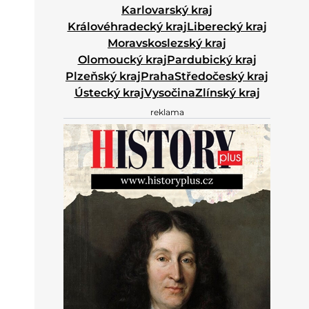
Karlovarský kraj
Královéhradecký kraj
Liberecký kraj
Moravskoslezský kraj
Olomoucký kraj
Pardubický kraj
Plzeňský kraj
Praha
Středočeský kraj
Ústecký kraj
Vysočina
Zlínský kraj
reklama