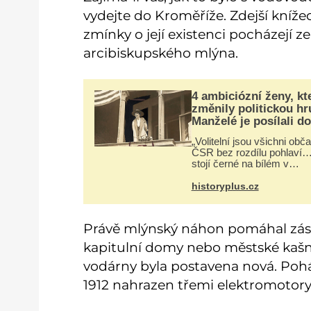
vydejte do Kroměříže. Zdejší knížec
zmínky o její existenci pocházejí ze 
arcibiskupského mlýna.
4 ambiciózní ženy, kt
změnily politickou hr
Manželé je posílali do
kuchyně marně
„Volitelní jsou všichni obč
ČSR bez rozdílu pohlaví…
stojí černé na bílém v
československé ústavě z 
1920. Na podobnou právní
historyplus.cz
úpravu čekají ženy napříč
celým světem dlouhá léta 
často za ni
Právě mlýnský náhon pomáhal záso
kapitulní domy nebo městské kašny
vodárny byla postavena nová. Pohán
1912 nahrazen třemi elektromotory