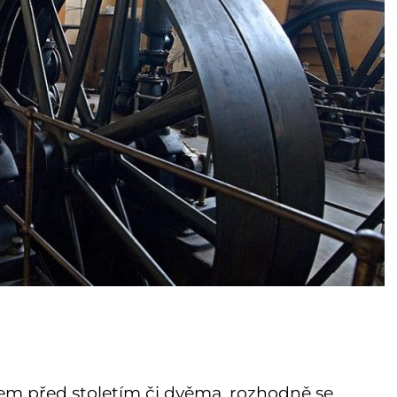
odem před stoletím či dvěma, rozhodně se