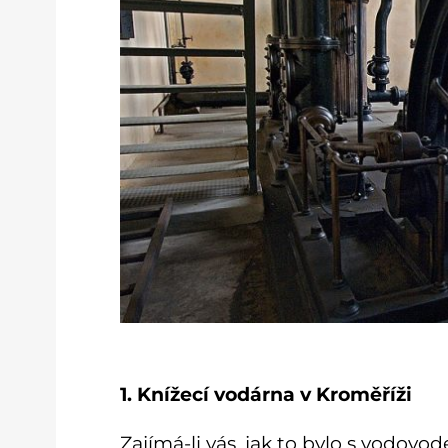
1. Knížecí vodárna v Kroměříži
Zajímá-li vás, jak to bylo s vodov