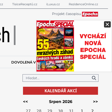
cz
TisíceReceptů.cz
iLuxus.cz
RezidenceOnline.cz
Projekt časopisu
×
DOVOLENÁ V ZAHRANIČÍ
KALENDÁŘ AKCÍ
KALENDÁŘ AKCÍ
<<
Srpen 2026
>>
27
28
29
30
31
1
2