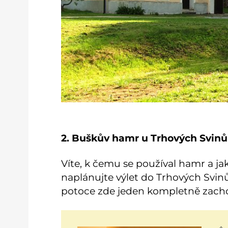
2. Buškův hamr u Trhových Svinů
Víte, k čemu se používal hamr a ja
naplánujte výlet do Trhových Svinů
potoce zde jeden kompletně zachov