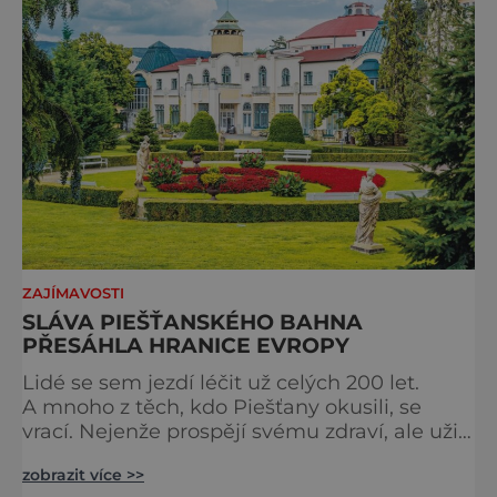
atmosférou Vydejte se s námi na prohlídku
měst, která patří k
ZAJÍMAVOSTI
SLÁVA PIEŠŤANSKÉHO BAHNA
PŘESÁHLA HRANICE EVROPY
Lidé se sem jezdí léčit už celých 200 let.
A mnoho z těch, kdo Piešťany okusili, se
vrací. Nejenže prospějí svému zdraví, ale užijí
si tu i bohatý společenský život. Když se
zobrazit více >>
řekne slovenské lázně, Piešťany bývají první