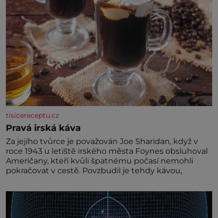
tisicereceptu.cz
Pravá irská káva
Za jejího tvůrce je považován Joe Sharidan, když v
roce 1943 u letiště irského města Foynes obsluhoval
Američany, kteří kvůli špatnému počasí nemohli
pokračovat v cestě. Povzbudil je tehdy kávou,