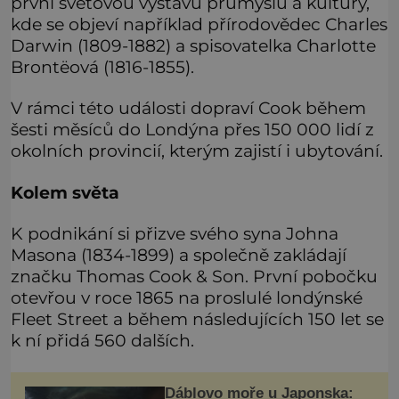
první světovou výstavu průmyslu a kultury,
kde se objeví například přírodovědec Charles
Darwin (1809-1882) a spisovatelka Charlotte
Brontëová (1816-1855).
V rámci této události dopraví Cook během
šesti měsíců do Londýna přes 150 000 lidí z
okolních provincií, kterým zajistí i ubytování.
Kolem světa
K podnikání si přizve svého syna Johna
Masona (1834-1899) a společně zakládají
značku Thomas Cook & Son. První pobočku
otevřou v roce 1865 na proslulé londýnské
Fleet Street a během následujících 150 let se
k ní přidá 560 dalších.
Ďáblovo moře u Japonska: