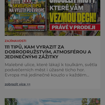
ZAJÍMAVOSTI
111 TIPŮ, KAM VYRAZIT ZA
DOBRODRUŽSTVÍM, ATMOSFÉROU A
JEDINEČNÝMI ZÁŽITKY
Malebné ulice, které lákají k toulkám, světla
podvečerních měst i úžasné ticho hor.
Evropa má jedinečné kouzlo v každém
období. Nové číslo Světa na dlani Speciál vás
zobrazit více >>
zve na cestu plnou inspirace, dobrodružství i
romantiky. Přinášíme vám 111 skvělých tipů,
kam vyrazit. Objevte krásu Evropy v celé její
podobě. Města s neopakovatelnou