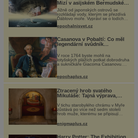
Mizí v asijském Bermudském
trojúhelníku lodě ve spárech
Jižně od japonských ostrovů se
neznámé síly?
rozkládají vody, kterým se přezdívá
Ďáblovo moře. Vypráví se o lodích
mizejících beze stopy, podivných
epochalnisvet.cz
světlech, zrádných proudech i
mořských dracích, kteří měli tyto ko
Casanova v Pobaltí: Co měl
legendární svůdník
společného se svobodnými
zednáři?
V roce 1764 byste mohli na
lotyšských plážích potkat dobrodruha
a sukničkáře Giacoma Casanovu.
Jeho cesta k Baltskému moři však
nebyla turistickým výletem, ale ryze
epochaplus.cz
pracovní cestou se zištnými úmysly.
Ztracený hrob svatého
Mikuláše: Tajná výprava,
která odnesla nejslavnější
V tichu starobylého chrámu v Myře
relikvii do Itálie
zůstává po více než sedm století
hrob muže, kterému se připisují
zázraky, pomoc chudým i záchrana
námořníků v bouřích. Pak ale
enigmaplus.cz
přichází rok 1087 a klidné místo se
měn
Harry Potter: The Exhibition.