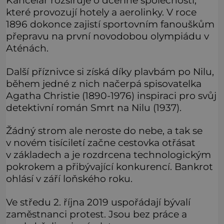
Kancelář rozšiřuje o dceřiné společnosti,
které provozují hotely a aerolinky. V roce
1896 dokonce zajistí sportovním fanouškům
přepravu na první novodobou olympiádu v
Aténách.
Další příznivce si získá díky plavbám po Nilu,
během jedné z nich načerpá spisovatelka
Agatha Christie (1890-1976) inspiraci pro svůj
detektivní román Smrt na Nilu (1937).
Žádný strom ale neroste do nebe, a tak se
v novém tisíciletí začne cestovka otřásat
v základech a je rozdrcena technologickým
pokrokem a přibývající konkurencí. Bankrot
ohlásí v září loňského roku.
Ve středu 2. října 2019 uspořádají bývalí
zaměstnanci protest. Jsou bez práce a