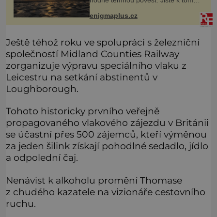
hodně temnou pověst. Jistě k tomu
přispívá i černý písek této pláže.
Proč má pláž takové netypické
enigmaplus.cz
zbarvení? Nakolik jsou pravdivé
Ještě téhož roku ve spolupráci s železniční
společností Midland Counties Railway
zorganizuje výpravu speciálního vlaku z
Leicestru na setkání abstinentů v
Loughborough.
Tohoto historicky prvního veřejně
propagovaného vlakového zájezdu v Británii
se účastní přes 500 zájemců, kteří výměnou
za jeden šilink získají pohodlné sedadlo, jídlo
a odpolední čaj.
Nenávist k alkoholu promění Thomase
z chudého kazatele na vizionáře cestovního
ruchu.