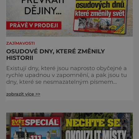
ZAJÍMAVOSTI
OSUDOVÉ DNY, KTERÉ ZMĚNILY
HISTORII
Existují dny, které jsou naprosto obyčejné a
rychle upadnou v zapomnění, a pak jsou tu
dny, které se nesmazatelným písmem
otisknou do lidské historie, a je jedno, jestli
zobrazit více >>
dojde k významnému objevu nebo děsivé
katastrofě. Vezměte si k ruce kalendář a
projděte společně s námi historii křížem
krážem. Je 10. dubna roku 49 př. n. l. a na
břehu říčky Rubikon pronáší Gaius Julius
Caesar svou slavnou vě