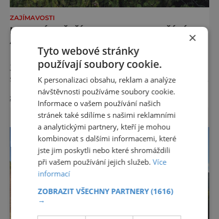
ZAJÍMAVOSTI
NEJKRÁSNĚJŠÍ LOUKA EVROPY ŘÍKÁ
×
AUTŮM DOST
Tyto webové stránky
Na první pohled to může působit paradoxně.
používají soubory cookie.
Jedna z nejfotografovanějších krajin Dolomit
se rozhodla, že návštěvníků nechce více, ale
K personalizaci obsahu, reklam a analýze
méně. Alpe di Siusi, největší vysokohorská
návštěvnosti používáme soubory cookie.
zobrazit více >>
louka v Evropě, zavádí od léta 2026 nová
Informace o vašem používání našich
pravidla příjezdu, která mají jediný cíl –
stránek také sdílíme s našimi reklamními
zachovat místo, kvůli němuž sem lidé
a analytickými partnery, kteří je mohou
přijíždějí. Nejde o boj proti turistům. Jde o
kombinovat s dalšími informacemi, které
ochranu krajiny, která už nechce být obětí
jste jim poskytli nebo které shromáždili
vlastního úspě
při vašem používání jejich služeb.
Více
informací
ZOBRAZIT VŠECHNY PARTNERY
(1616)
→