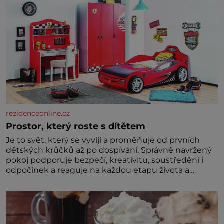
rezidenceonline.cz
Prostor, který roste s dítětem
Je to svět, který se vyvíjí a proměňuje od prvních
dětských krůčků až po dospívání. Správně navržený
pokoj podporuje bezpečí, kreativitu, soustředění i
odpočinek a reaguje na každou etapu života a
specifické potřeby dítěte. Pro nejmenší je klíčová
jednoduchost, měkkost a bezpečí, proto by pokoj
miminka měl působit především klidně a útulně.
Předškolní věk je