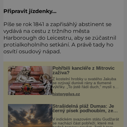
Připravit jízdenky…
Píše se rok 1841 a zapřisáhlý abstinent se
vydává na cestu z tržního města
Harborough do Leicestru, aby se zúčastnil
protialkoholního setkání. A právě tady ho
osvítí osudový nápad.
Pohřbili kancléře z Mitrovic
zaživa?
Z kostelní hrobky u svatého Jakuba
se ozývají dunivé rány a tlumené
výkřiky. „To jistě řádí duch,“ myslí si
pověrčiví lidé. Ani za dvě kopy grošů
historyplus.cz
by se nikdo neodvážil podzemní
hrobku otevřít a její p
Strašidelná pláž Dumas: Je
černý písek podhoubím, ze
kterého roste zlo?
V indickém svazovém státu Gudžarát
se nachází část pobřeží, které má