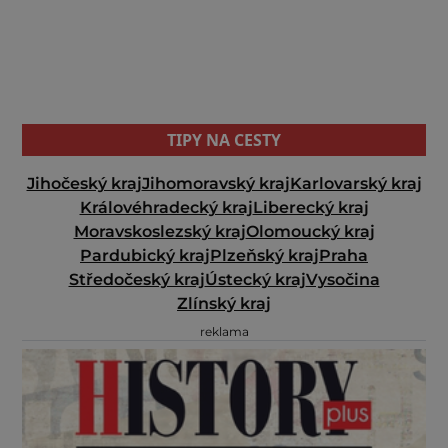
TIPY NA CESTY
Jihočeský kraj
Jihomoravský kraj
Karlovarský kraj
Královéhradecký kraj
Liberecký kraj
Moravskoslezský kraj
Olomoucký kraj
Pardubický kraj
Plzeňský kraj
Praha
Středočeský kraj
Ústecký kraj
Vysočina
Zlínský kraj
reklama