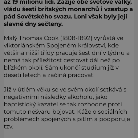
až 19 milionů lidí. Zažije obě světové války,
vládu šesti britských monarchů i vzestup a
pád Sovětského svazu. Loni však byly její
slavné dny sečteny.
Malý Thomas Cook (1808-1892) vyrůstá ve
viktoriánském Spojeném království, kde
většina nižší třídy pracuje šest dní v týdnu a
nemá tak příležitost cestovat dál než po
blízkém okolí. Sám ukončí studium již v
deseti letech a začíná pracovat.
Již v útlém věku se ve svém okolí setkává s
negativními následky alkoholu, jako
baptistický kazatel se tak rozhodne proti
tomuto nešvaru bojovat. Káže o sociálních
problémech spojených s pitím a podporuje
tzv.