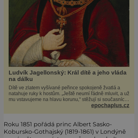
Ludvík Jagellonský: Král dítě a jeho vláda
na dálku
Dítě ve zlatem vyšívané peřince spokojeně žvatlá a
natahuje ruky k hostům. „Ještě neumí řádně mluvit, a už
mu vstavujeme na hlavu korunu,“ stěžují si současníci,
epochaplus.cz
pro které je k neuvěření, že droboučký princ se dnes
stal králem. Otázka za milion, na niž by všichni,
zejména stárnoucí a nemocný král Vl
Roku 1851 pořádá princ Albert Sasko-
Kobursko-Gothajský (1819-1861) v Londýně