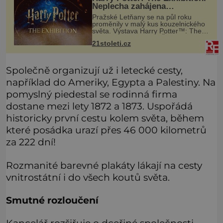
Neplecha zahájena…
Pražské Letňany se na půl roku
proměnily v malý kus kouzelnického
světa. Výstava Harry Potter™: The
Exhibition přivezla do Česka
21stoleti.cz
originální filmové kostýmy a rekvizity,
Bradavice, Hagridovu chýši i uč
Společně organizují už i letecké cesty,
například do Ameriky, Egypta a Palestiny. Na
pomyslný piedestal se rodinná firma
dostane mezi lety 1872 a 1873. Uspořádá
historicky první cestu kolem světa, během
které posádka urazí přes 46 000 kilometrů
za 222 dní!
Rozmanité barevné plakáty lákají na cesty
vnitrostátní i do všech koutů světa.
Smutné rozloučení