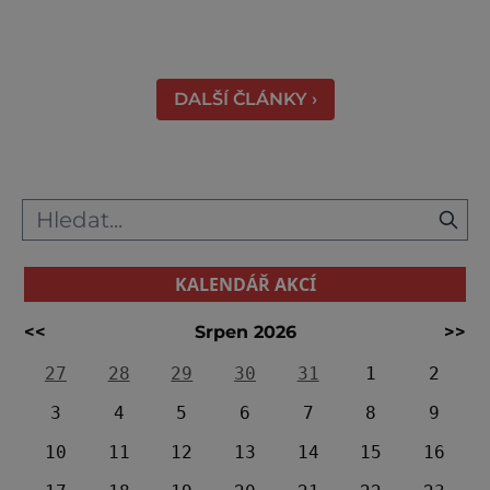
volbou. Jejich věhlas je mezinárodní. A není
divu. Město rozprostřené na březích řeky
Váhu je proslulé termálními prameny
DALŠÍ ČLÁNKY ›
KALENDÁŘ AKCÍ
<<
Srpen 2026
>>
27
28
29
30
31
1
2
3
4
5
6
7
8
9
10
11
12
13
14
15
16