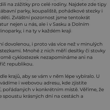
li na zážitky pro celé rodiny. Najdete zde tipy
 zábavní parky, koupaliště, pohádkové stezky i
 děti. Zvláštní pozornost jsme tentokrát
ur nejen u nás, ale i v Sasku a Dolním
inoparky, i na ty v každém kraji
í dovolenou, i proto vás více než v minulých
tezkami. Mnohé z nich měří desítky či stovky
. Kromě cyklostezek nezapomínáme ani na
říč republikou.
le krajů, aby se vám v něm lépe vybíralo. U
vádíme i webovou adresu, kde zjistíte
cí, pořádaných v konkrétním místě. Věříme, že
e spoustu krásných dní na cestách a