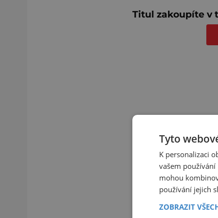
Titul zakoupíte v
Tyto webové
K personalizaci 
vašem používání n
mohou kombinovat
používání jejich 
ZOBRAZIT VŠEC