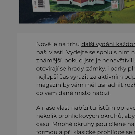
Nově je na trhu
další vydání každ
naší vlasti. Vydejte se spolu s ním 
známější, pokud jste je nenavštívil
otevírají se hrady, zámky, i parky 
nejlepší čas vyrazit za aktivním od
magazín by vám měl usnadnit rozh
co vám dané místo nabízí.
A naše vlast nabízí turistům opra
několik prohlídkových okruhů, aby 
času. Mnohé okruhy jsou cílené na 
formou a při klasické prohlídce se