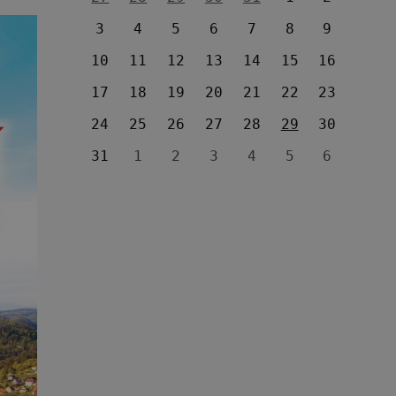
3
4
5
6
7
8
9
10
11
12
13
14
15
16
17
18
19
20
21
22
23
24
25
26
27
28
29
30
31
1
2
3
4
5
6