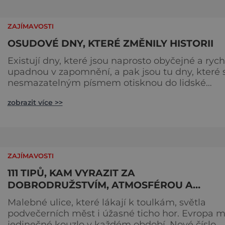
syrový horský charakter, klid a zvláštní atmosfér
šumavských hřebenů, kde se střídá hustý les
ZAJÍMAVOSTI
OSUDOVÉ DNY, KTERÉ ZMĚNILY HISTORII
Existují dny, které jsou naprosto obyčejné a rych
upadnou v zapomnění, a pak jsou tu dny, které 
nesmazatelným písmem otisknou do lidské
historie, a je jedno, jestli dojde k významnému
zobrazit více >>
objevu nebo děsivé katastrofě. Vezměte si k ruc
kalendář a projděte společně s námi historii
křížem krážem. Je 10. dubna roku 49 př. n. l. a na
břehu říčky Rubikon pronáší Gaius Julius Caesa
svou slavnou vě
ZAJÍMAVOSTI
111 TIPŮ, KAM VYRAZIT ZA
DOBRODRUŽSTVÍM, ATMOSFÉROU A
JEDINEČNÝMI ZÁŽITKY
Malebné ulice, které lákají k toulkám, světla
podvečerních měst i úžasné ticho hor. Evropa 
jedinečné kouzlo v každém období. Nové číslo