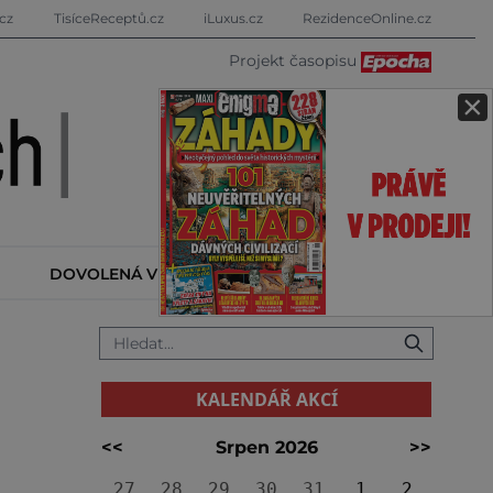
cz
TisíceReceptů.cz
iLuxus.cz
RezidenceOnline.cz
Projekt časopisu
×
DOVOLENÁ V ZAHRANIČÍ
KALENDÁŘ AKCÍ
KALENDÁŘ AKCÍ
<<
Srpen 2026
>>
27
28
29
30
31
1
2