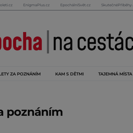
oleti.cz
EnigmaPlus.cz
EpochálníSvět.cz
SkutečnéPříběhy.
LETY ZA POZNÁNÍM
KAM S DĚTMI
TAJEMNÁ MÍSTA
za poznáním