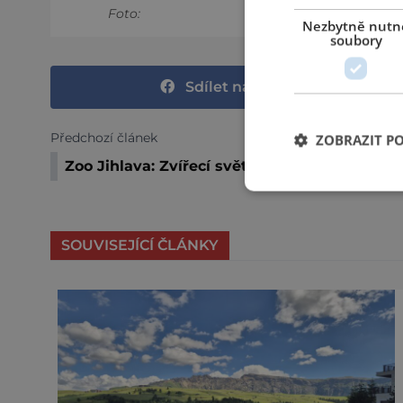
Foto:
Nezbytně nutn
soubory
Sdílet na Facebooku
Předchozí článek
ZOBRAZIT P
Zoo Jihlava: Zvířecí svět uprostřed města
SOUVISEJÍCÍ ČLÁNKY