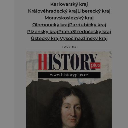
Karlovarský kraj
Královéhradecký kraj
Liberecký kraj
Moravskoslezský kraj
Olomoucký kraj
Pardubický kraj
Plzeňský kraj
Praha
Středočeský kraj
Ústecký kraj
Vysočina
Zlínský kraj
reklama