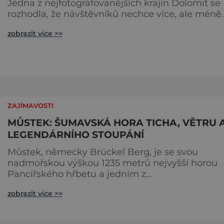
Jedna z nejfotografovanějších krajin Dolomit se
rozhodla, že návštěvníků nechce více, ale méně.
Alpe di Siusi, největší vysokohorská louka v Evro
zobrazit více >>
zavádí od léta 2026 nová pravidla příjezdu, která
mají jediný cíl – zachovat místo, kvůli němuž s
lidé přijíždějí. Nejde o boj proti turistům. Jde o
ochranu krajiny, která už nechce být obětí
vlastního úspě
ZAJÍMAVOSTI
MŮSTEK: ŠUMAVSKÁ HORA TICHA, VĚTRU 
LEGENDÁRNÍHO STOUPÁNÍ
Můstek, německy Brückel Berg, je se svou
nadmořskou výškou 1235 metrů nejvyšší horou
Pancířského hřbetu a jedním z
nejcharakterističtějších vrcholů západní Šumavy
zobrazit více >>
Přestože nestojí v centru hlavních turistických
proudů jako Velký Javor či Poledník, právě v to
spočívá jeho síla. Můstek si dodnes uchovává