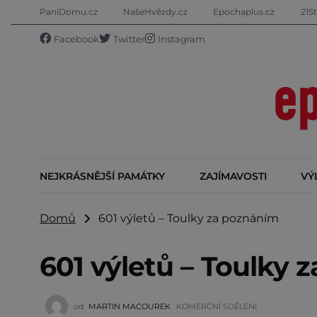
PaníDomu.cz
NašeHvězdy.cz
Epochaplus.cz
21St
Facebook
Twitter
Instagram
NEJKRÁSNĚJŠÍ PAMÁTKY
ZAJÍMAVOSTI
VÝ
Domů
601 výletů – Toulky za poznáním
601 výletů – Toulky 
od
MARTIN MACOUREK
KOMERČNÍ SDĚLENÍ