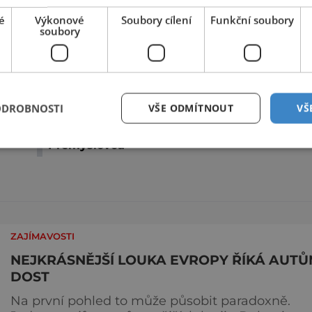
é
Výkonové
Soubory cílení
Funkční soubory
soubory
Sdílet na Twitteru
Další článek
ODROBNOSTI
VŠE ODMÍTNOUT
VŠ
Olomoucký hrad: Pýcha i tragédie rodu
Přemyslovců
ZAJÍMAVOSTI
NEJKRÁSNĚJŠÍ LOUKA EVROPY ŘÍKÁ AUT
DOST
Na první pohled to může působit paradoxně.