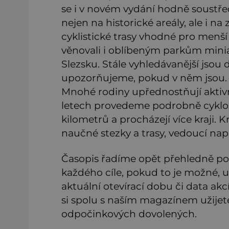
se i v novém vydání hodně soustředi
nejen na historické areály, ale i na
cyklistické trasy vhodné pro menší
věnovali i oblíbeným parkům miniat
Slezsku. Stále vyhledávanější jsou d
upozorňujeme, pokud v něm jsou.
Mnohé rodiny upřednostňují aktivn
letech provedeme podrobně cyklos
kilometrů a procházejí více kraji
naučné stezky a trasy, vedoucí nap
Časopis řadíme opět přehledně pod
každého cíle, pokud to je možné, u
aktuální otevírací dobu či data ak
si spolu s naším magazínem užijet
odpočinkových dovolených.