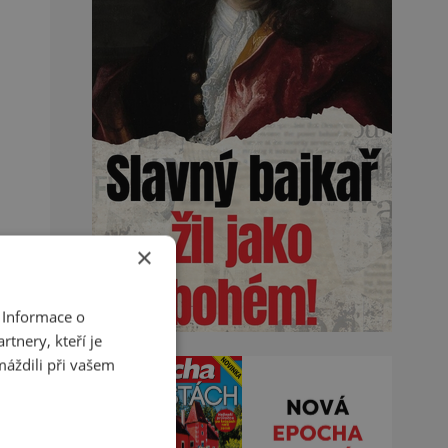
×
 Informace o
tnery, kteří je
máždili při vašem