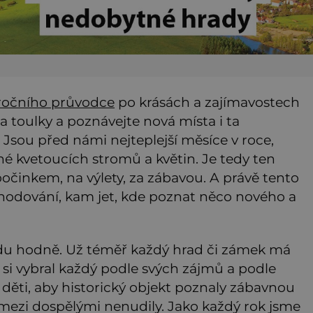
oročního průvodce
po krásách a zajímavostech
na toulky a poznávejte nová místa i ta
i. Jsou před námi nejteplejší měsíce v roce,
plné kvetoucích stromů a květin. Je tedy ten
počinkem, na výlety, za zábavou. A právě tento
odování, kam jet, kde poznat něco nového a
vdu hodně. Už téměř každý hrad či zámek má
si vybral každý podle svých zájmů a podle
děti, aby historický objekt poznaly zábavnou
 mezi dospělými nenudily. Jako každý rok jsme