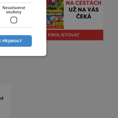
Nezařazené
soubory
PROLISTOVAT
E PŘIJMOUT
ŮM