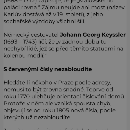
(1688 – 1772) zapisuje, že je „královskému
paláci rovna.“ Zájmu neujde ani most (název
Karlův dostává až v 19. století), z jeho
sochařské výzdoby všichni šílí.
Německý cestovatel
Johann Georg Keyssler
(1693 – 1743) líčí, že „v žádnou dobu tu
nechybí lidé, jež se před těmito statuami na
kolenou modlí.“
S červenými čísly nezabloudíte
Hledáte-li někoho v Praze podle adresy,
nemusí to být zrovna snadné. Teprve od
roku 1770 ulehčuje orientaci číslování domů.
Protože v něm ale vzniká spousta chyb,
objevují se od roku 1805 nová čísla, podle
kterých už nezabloudíte.