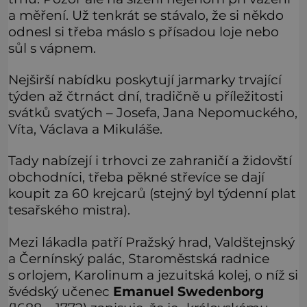
a měření. Už tenkrát se stávalo, že si někdo
odnesl si třeba máslo s přísadou loje nebo
sůl s vápnem.
Nejširší nabídku poskytují jarmarky trvající
týden až čtrnáct dní, tradičně u příležitosti
svátků svatých – Josefa, Jana Nepomuckého,
Víta, Václava a Mikuláše.
Tady nabízejí i trhovci ze zahraničí a židovští
obchodníci, třeba pěkné střevíce se dají
koupit za 60 krejcarů (stejný byl týdenní plat
tesařského mistra).
Mezi lákadla patří Pražský hrad, Valdštejnský
a Černínský palác, Staroměstská radnice
s orlojem, Karolinum a jezuitská kolej, o níž si
švédský učenec
Emanuel Swedenborg