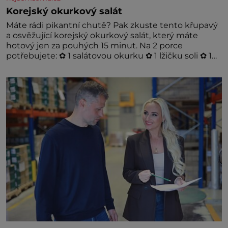
Korejský okurkový salát
Máte rádi pikantní chutě? Pak zkuste tento křupavý
a osvěžující korejský okurkový salát, který máte
hotový jen za pouhých 15 minut. Na 2 porce
potřebujete: ✿ 1 salátovou okurku ✿ 1 lžičku soli ✿ 1
stroužek česneku ✿ 1 lžíci sójové omáčky ✿ 1 lžíci
rýžového octa ✿ 1 lžičku sezamového oleje ✿ 1 lžičku
chilli ✿ 1 lžičku cukru ✿ 1 jarní cibulku ✿ 1 lžíci
sezamových semínek