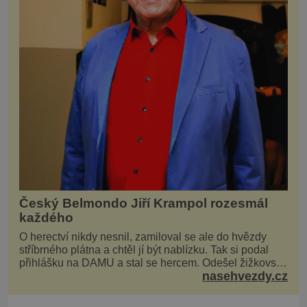
Český Belmondo Jiří Krampol rozesmál
každého
O herectví nikdy nesnil, zamiloval se ale do hvězdy
stříbrného plátna a chtěl jí být nablízku. Tak si podal
přihlášku na DAMU a stal se hercem. Odešel žižkovský
nasehvezdy.cz
matador, který všude rozdával humor, i když jemu
samotnému do smíchu zrovna nebylo. Do poslední
chvíle bojoval hlavně svým optimismem a vti