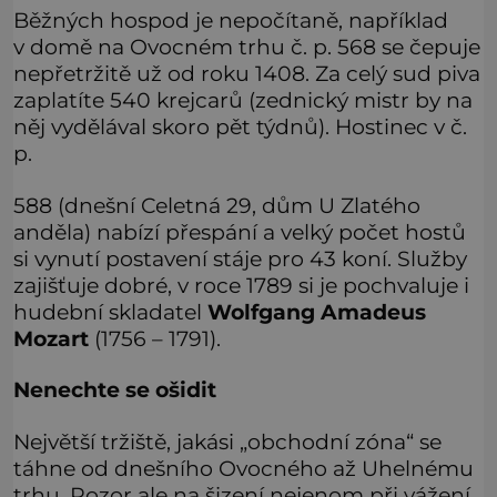
Běžných hospod je nepočítaně, například
v domě na Ovocném trhu č. p. 568 se čepuje
nepřetržitě už od roku 1408. Za celý sud piva
zaplatíte 540 krejcarů (zednický mistr by na
něj vydělával skoro pět týdnů). Hostinec v č.
p.
588 (dnešní Celetná 29, dům U Zlatého
anděla) nabízí přespání a velký počet hostů
si vynutí postavení stáje pro 43 koní. Služby
zajišťuje dobré, v roce 1789 si je pochvaluje i
hudební skladatel
Wolfgang Amadeus
Mozart
(1756 – 1791).
Nenechte se ošidit
Největší tržiště, jakási „obchodní zóna“ se
táhne od dnešního Ovocného až Uhelnému
trhu. Pozor ale na šizení nejenom při vážení