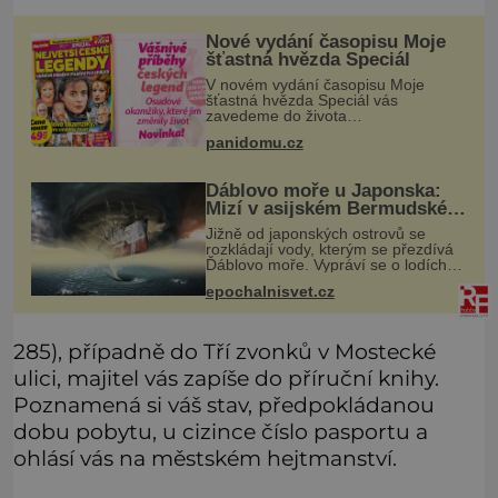
Nové vydání časopisu Moje
šťastná hvězda Speciál
V novém vydání časopisu Moje
šťastná hvězda Speciál vás
zavedeme do života
nezapomenutelných hereckých
panidomu.cz
hvězd, které znáte z těch
nejslavnějších českých filmů. Jejich
osudy byly často stejně dramatické
Ďáblovo moře u Japonska:
Mizí v asijském Bermudském
trojúhelníku lodě ve spárech
Jižně od japonských ostrovů se
neznámé síly?
rozkládají vody, kterým se přezdívá
Ďáblovo moře. Vypráví se o lodích
mizejících beze stopy, podivných
epochalnisvet.cz
světlech, zrádných proudech i
mořských dracích, kteří měli tyto ko
285), případně do Tří zvonků v Mostecké
ulici, majitel vás zapíše do příruční knihy.
Poznamená si váš stav, předpokládanou
dobu pobytu, u cizince číslo pasportu a
ohlásí vás na městském hejtmanství.