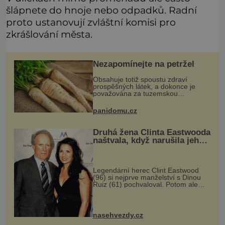
šlápnete do hnoje nebo odpadků. Radní
proto ustanovují zvláštní komisi pro
zkrášlování města.
Nezapomínejte na petržel
Obsahuje totiž spoustu zdraví
prospěšných látek, a dokonce je
považována za tuzemskou
superpotravinu. Zázrak plný
vitaminů V petrželi najdete vitaminy
panidomu.cz
B1, B2, B3, B6, provitamin A, vitamin
E a
Druhá žena Clinta Eastwooda
naštvala, když narušila jeho
soukromí
Legendární herec Clint Eastwood
(96) si nejprve manželství s Dinou
Ruiz (61) pochvaloval. Potom ale
provedla něco, co jí neodpustil.
Nestárnoucí hollywoodský herec a
oscarový režisér Clint Eastwood (9
nasehvezdy.cz