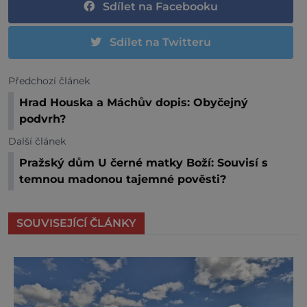
Sdílet na Facebooku
Sdílet na Twitteru
Předchozí článek
Hrad Houska a Máchův dopis: Obyčejný
podvrh?
Další článek
Pražský dům U černé matky Boží: Souvisí s
temnou madonou tajemné pověsti?
SOUVISEJÍCÍ ČLÁNKY