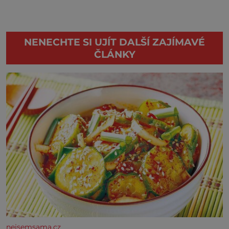
NENECHTE SI UJÍT DALŠÍ ZAJÍMAVÉ
ČLÁNKY
nejsemsama.cz