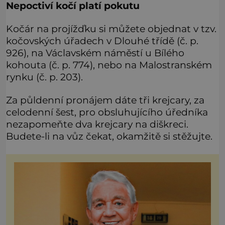
Nepoctiví kočí platí pokutu
Kočár na projížďku si můžete objednat v tzv.
kočovských úřadech v Dlouhé třídě (č. p.
926), na Václavském náměstí u Bílého
kohouta (č. p. 774), nebo na Malostranském
rynku (č. p. 203).
Za půldenní pronájem dáte tři krejcary, za
celodenní šest, pro obsluhujícího úředníka
nezapomeňte dva krejcary na diškreci.
Budete-li na vůz čekat, okamžitě si stěžujte.