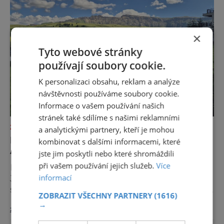
×
Tyto webové stránky
používají soubory cookie.
K personalizaci obsahu, reklam a analýze
návštěvnosti používáme soubory cookie.
Informace o vašem používání našich
stránek také sdílíme s našimi reklamními
ZAJÍMAVOSTI
a analytickými partnery, kteří je mohou
NEJKRÁSNĚJŠÍ LOUKA EVROPY ŘÍKÁ
kombinovat s dalšími informacemi, které
AUTŮM DOST
jste jim poskytli nebo které shromáždili
při vašem používání jejich služeb.
Více
Na první pohled to může působit paradoxně.
informací
Jedna z nejfotografovanějších krajin Dolomit
se rozhodla, že návštěvníků nechce více, ale
ZOBRAZIT VŠECHNY PARTNERY
(1616)
méně. Alpe di Siusi, největší vysokohorská
→
zobrazit více >>
louka v Evropě, zavádí od léta 2026 nová
pravidla příjezdu, která mají jediný cíl –