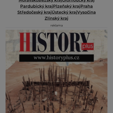
Moravskoslezský kraj
Olomoucký kraj
Pardubický kraj
Plzeňský kraj
Praha
Středočeský kraj
Ústecký kraj
Vysočina
Zlínský kraj
reklama