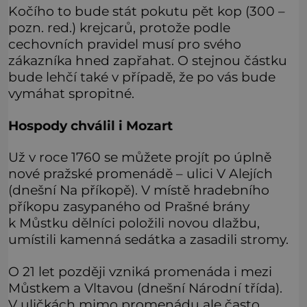
Kočího to bude stát pokutu pět kop (300 –
pozn. red.) krejcarů, protože podle
cechovních pravidel musí pro svého
zákazníka hned zapřahat. O stejnou částku
bude lehčí také v případě, že po vás bude
vymáhat spropitné.
Hospody chválil i Mozart
Už v roce 1760 se můžete projít po úplně
nové pražské promenádě – ulici V Alejích
(dnešní Na příkopě). V místě hradebního
příkopu zasypaného od Prašné brány
k Můstku dělníci položili novou dlažbu,
umístili kamenná sedátka a zasadili stromy.
O 21 let později vzniká promenáda i mezi
Můstkem a Vltavou (dnešní Národní třída).
V uličkách mimo promenádu ale často