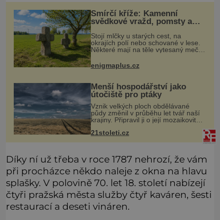
Smírčí kříže: Kamenní
svědkové vražd, pomsty a
dávných vin
Stojí mlčky u starých cest, na
okrajích polí nebo schované v lese.
Některé mají na těle vytesaný meč,
jiné sekeru, v dalším případě jde jen
o prostý kříž. Na první pohled
enigmaplus.cz
vypadají jako zapomenuté nábo
Menší hospodářství jako
útočiště pro ptáky
Vznik velkých ploch obdělávané
půdy změnil v průběhu let tvář naší
krajiny. Připravil ji o její mozaikovitost
a mnohé živočichy o útočiště, jež
21stoleti.cz
nacházeli v remízkách, alejích či na
mezích. Tato homoge
Díky ní už třeba v roce 1787 nehrozí, že vám
při procházce někdo naleje z okna na hlavu
splašky. V polovině 70. let 18. století nabízejí
čtyři pražská města služby čtyř kaváren, šesti
restaurací a deseti vináren.