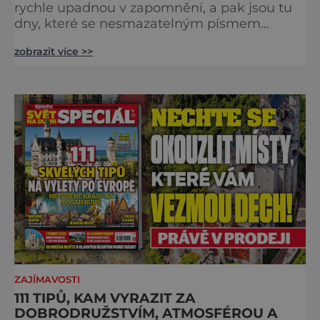
rychle upadnou v zapomnění, a pak jsou tu
dny, které se nesmazatelným písmem
otisknou do lidské historie, a je jedno, jestli
zobrazit více >>
dojde k významnému objevu nebo děsivé
katastrofě. Vezměte si k ruce kalendář a
projděte společně s námi historii křížem
krážem. Je 10. dubna roku 49 př. n. l. a na
břehu říčky Rubikon pronáší Gaius Julius
Caesar svou slavnou vě
ZAJÍMAVOSTI
111 TIPŮ, KAM VYRAZIT ZA
DOBRODRUŽSTVÍM, ATMOSFÉROU A