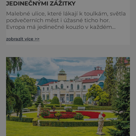
JEDINEČNÝMI ZÁŽITKY
Malebné ulice, které lákají k toulkám, světla
podvečerních měst i úžasné ticho hor.
Evropa má jedinečné kouzlo v každém
období. Nové číslo Světa na dlani Speciál vás
zobrazit více >>
zve na cestu plnou inspirace, dobrodružství i
romantiky. Přinášíme vám 111 skvělých tipů,
kam vyrazit. Objevte krásu Evropy v celé její
podobě. Města s neopakovatelnou
atmosférou Vydejte se s námi na prohlídku
měst, která patří k