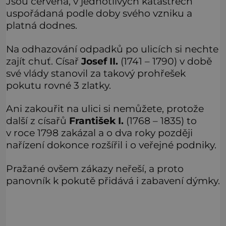
Jsou červená, v jednotlivých katastrech
uspořádaná podle doby svého vzniku a
platná dodnes.
Na odhazování odpadků po ulicích si nechte
zajít chuť. Císař
Josef II.
(1741 – 1790) v době
své vlády stanovil za takový prohřešek
pokutu rovné 3 zlatky.
Ani zakouřit na ulici si nemůžete, protože
další z císařů
František I.
(1768 – 1835) to
v roce 1798 zakázal a o dva roky později
nařízení dokonce rozšířil i o veřejné podniky.
Pražané ovšem zákazy neřeší, a proto
panovník k pokutě přidává i zabavení dýmky.