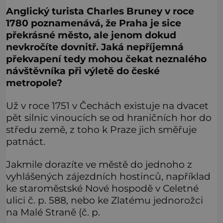
Anglický turista Charles Bruney v roce
1780 poznamenává, že Praha je sice
překrásné město, ale jenom dokud
nevkročíte dovnitř. Jaká nepříjemná
překvapení tedy mohou čekat neznalého
návštěvníka při výletě do české
metropole?
Už v roce 1751 v Čechách existuje na dvacet
pět silnic vinoucích se od hraničních hor do
středu země, z toho k Praze jich směřuje
patnáct.
Jakmile dorazíte ve městě do jednoho z
vyhlášených zájezdních hostinců, například
ke staroměstské Nové hospodě v Celetné
ulici č. p. 588, nebo ke Zlatému jednorožci
na Malé Straně (č. p.