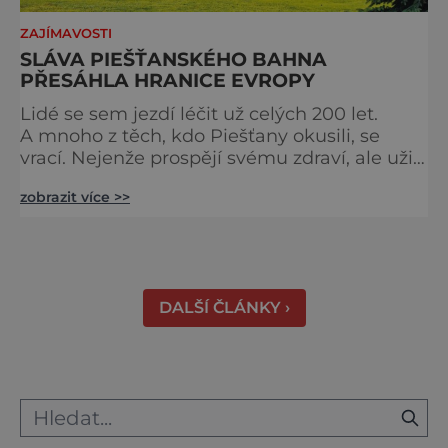
ZAJÍMAVOSTI
SLÁVA PIEŠŤANSKÉHO BAHNA
PŘESÁHLA HRANICE EVROPY
Lidé se sem jezdí léčit už celých 200 let.
A mnoho z těch, kdo Piešťany okusili, se
vrací. Nejenže prospějí svému zdraví, ale užijí
si tu i bohatý společenský život. Když se
zobrazit více >>
řekne slovenské lázně, Piešťany bývají první
volbou. Jejich věhlas je mezinárodní. A není
divu. Město rozprostřené na březích řeky
Váhu je proslulé termálními prameny
DALŠÍ ČLÁNKY ›