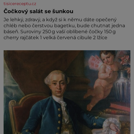
tisicereceptu.cz
Čočkový salát se šunkou
Je lehký, zdravý, a když si k němu dáte opečený
chléb nebo čerstvou bagetku, bude chutnat jedna
báseň. Suroviny 250 g vaší oblíbené čočky 150 g
cherry rajčátek 1 velká červená cibule 2 lžíce