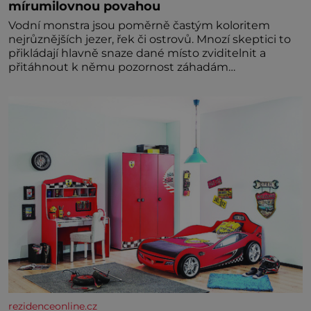
mírumilovnou povahou
Vodní monstra jsou poměrně častým koloritem
nejrůznějších jezer, řek či ostrovů. Mnozí skeptici to
přikládají hlavně snaze dané místo zviditelnit a
přitáhnout k němu pozornost záhadám
nakloněných turi
rezidenceonline.cz