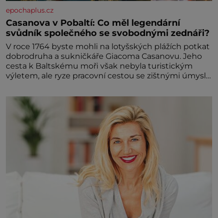
epochaplus.cz
Casanova v Pobaltí: Co měl legendární
svůdník společného se svobodnými zednáři?
V roce 1764 byste mohli na lotyšských plážích potkat
dobrodruha a sukničkáře Giacoma Casanovu. Jeho
cesta k Baltskému moři však nebyla turistickým
výletem, ale ryze pracovní cestou se zištnými úmysly.
Jaký cíl Casanova sledoval, když se například
procházel uličkami lotyšské Rigy? Casanova v Pobaltí
kontaktoval tamní zednářské lóže. Nebyl v této
oblasti žádným nováčkem, protože do zednářské