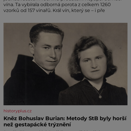
vína. Ta vybírala odborná porota z celkem 1260
vzorků od 157 vinařů. Král vín, který se – i pře
historyplus.cz
Kněz Bohuslav Burian: Metody StB byly horší
než gestapácké trýznění