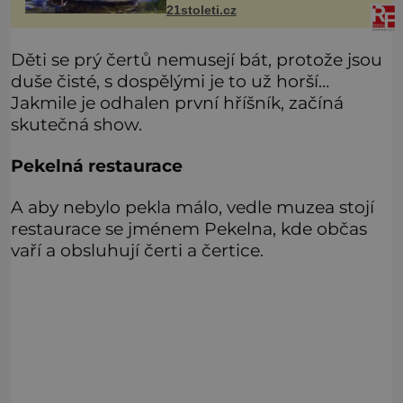
21stoleti.cz
mlžích, jako jsou ústřice nebo slávky.
K příznakům otravy patří
Děti se prý čertů nemusejí bát, protože jsou
duše čisté, s dospělými je to už horší…
Jakmile je odhalen první hříšník, začíná
skutečná show.
Pekelná restaurace
A aby nebylo pekla málo, vedle muzea stojí
restaurace se jménem Pekelna, kde občas
vaří a obsluhují čerti a čertice.