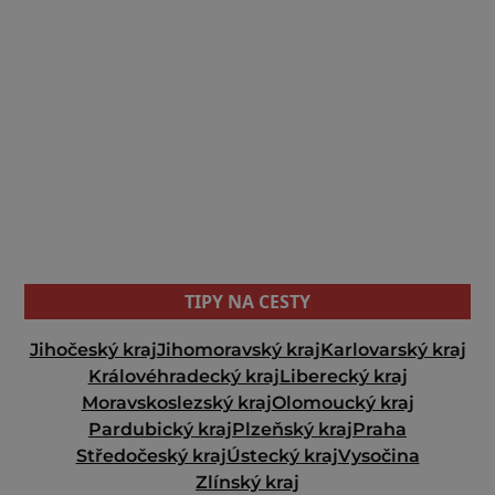
TIPY NA CESTY
Jihočeský kraj
Jihomoravský kraj
Karlovarský kraj
Královéhradecký kraj
Liberecký kraj
Moravskoslezský kraj
Olomoucký kraj
Pardubický kraj
Plzeňský kraj
Praha
Středočeský kraj
Ústecký kraj
Vysočina
Zlínský kraj