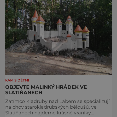
drážďanské vánoční trhy každoročně
přetahují o pozici nejnavštěvovanějších t
KAM S DĚTMI
OBJEVTE MALINKÝ HRÁDEK VE
SLATIŇANECH
Zatímco Kladruby nad Labem se specializují
na chov starokladrubských běloušů, ve
Slatiňanech najdeme krásné vraníky