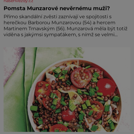
nasehvezdy.cz
Pomsta Munzarové nevěrnému muži?
Přímo skandální zvěsti zaznívají ve spojitosti s
herečkou Barborou Munzarovou (54) a hercem
Martinem Trnavským (56). Munzarová měla být totiž
viděna s jakýmsi sympaťákem, s nímž se velmi
družně, až d