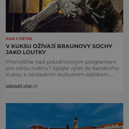
KAM S DĚTMI
V KUKSU OŽÍVAJÍ BRAUNOVY SOCHY
JAKO LOUTKY
Přemýšlíte nad prázdninovým programem
pro celou rodinu? Spojte výlet do barokního
Kuksu s nevšedním kulturním zážitkem.
Galerie loutek Kuks v historickém
zobrazit více >>
Comoedien-Hausu zve na stálou expozici
Braunova socha loutkou. Jde o unikátní
cyklus soch-loutek inspirovaných sochami
Matyáše Bernarda Brauna nejen z Kuksu.
Výstava Braunova socha loutkou představuje
padesát autorských loutek řezbáře a scénog