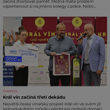
začíná zhoršovat paměť. Možná máte problém
vzpomenout si na jméno kolegy z práce. Nebo
marně v paměti lovíte název knížky, kterou jste
nedávno přečetli. Je to opravdu tak, s věkem jako
kdyby se paměť rozhodla stávkovat. Cvičte
iluxus.cz
Král vín začíná třetí dekádu
Největší český vinařský projekt Král vín ve svém již
jednadvacátém ročníku představil nejlepší domácí