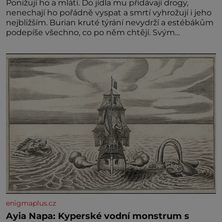
Ponižují ho a mlátí. Do jídla mu přidávají drogy,
nenechají ho pořádně vyspat a smrtí vyhrožují i jeho
nejbližším. Burian kruté týrání nevydrží a estébákům
podepíše všechno, co po něm chtějí. Svým
podpisem jim potvrdí také to, že na něj během
výslechů nikdo nevyvíjel fyzický ani psychický nátlak.
Syn brněnského řezníka chce být knězem a
enigmaplus.cz
Ayia Napa: Kyperské vodní monstrum s