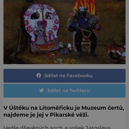
Sdílet na Facebooku
Sdílet na Twitteru
V Úštěku na Litoměřicku je Muzeum čertů,
najdeme je jej v Pikarské
věži.
Vedle dřevěných soch a sošek Jaroslava