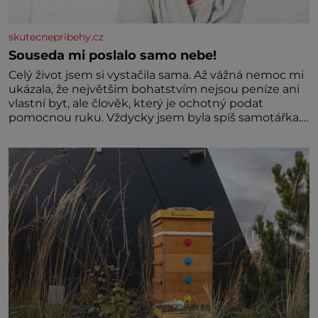
skutecnepribehy.cz
Souseda mi poslalo samo nebe!
Celý život jsem si vystačila sama. Až vážná nemoc mi
ukázala, že největším bohatstvím nejsou peníze ani
vlastní byt, ale člověk, který je ochotný podat
pomocnou ruku. Vždycky jsem byla spíš samotářka.
Nepotřebovala jsem kolem sebe partu kamarádek
ani partnera. Stačily mi knihy, práce a hlavně klid.
Hned po studiích jsem odešla z rodného města,