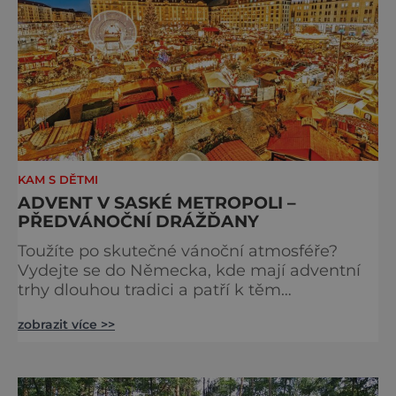
KAM S DĚTMI
ADVENT V SASKÉ METROPOLI –
PŘEDVÁNOČNÍ DRÁŽĎANY
Toužíte po skutečné vánoční atmosféře?
Vydejte se do Německa, kde mají adventní
trhy dlouhou tradici a patří k těm
nejpůvabnějším v Evropě. Ty nejbližší
zobrazit více >>
českým hranicím najdete v Drážďanech –
začínají 26. 11. 2025 a potrvají do 24. 12. 2025.
A stojí za to je zažít na vlastní kůži.
S norimberským Christkindlesmarktem se