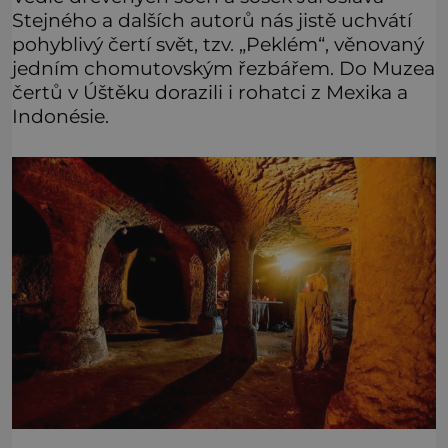
Stejného a dalších autorů nás jistě uchvátí
pohyblivý čertí svět, tzv. „Peklém“, věnovaný
jedním chomutovským řezbářem. Do Muzea
čertů v Úštěku dorazili i rohatci z Mexika a
Indonésie.