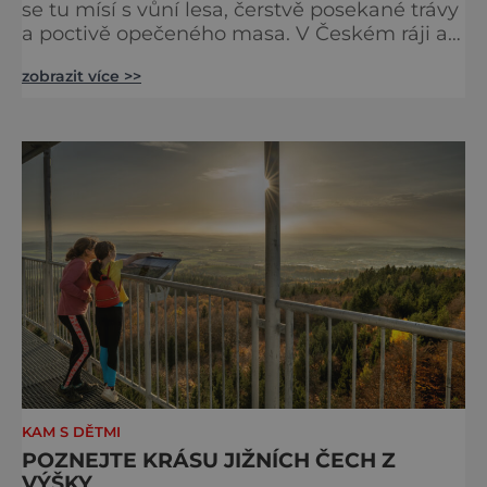
se tu mísí s vůní lesa, čerstvě posekané trávy
a poctivě opečeného masa. V Českém ráji a
na Liberecku se léto nepočítá na dny, ale na
zobrazit více >>
doušky – a ty tady tečou proudem. Není to
jen výlet, je to oslava chutí, tradice a
poctivého řemesla, kterou ocení každý, kdo
ví, že k dokonalému dni patří nejen výhled,
ale i výčep. Měšťanský pivovar Turnov přesně
ví,
KAM S DĚTMI
POZNEJTE KRÁSU JIŽNÍCH ČECH Z
VÝŠKY