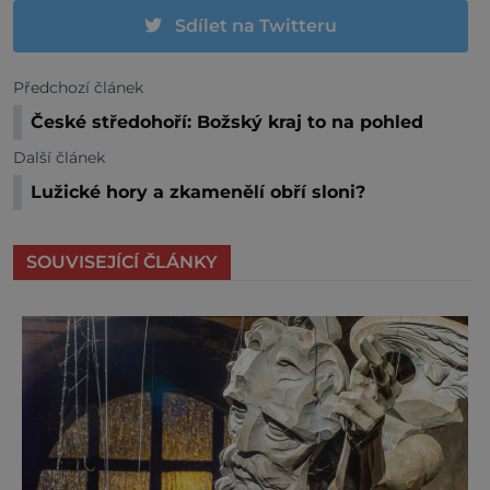
Sdílet na Twitteru
Předchozí článek
České středohoří: Božský kraj to na pohled
Další článek
Lužické hory a zkamenělí obří sloni?
SOUVISEJÍCÍ ČLÁNKY