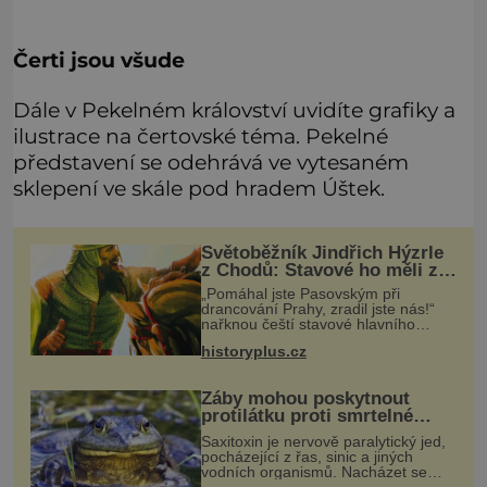
Čerti jsou všude
Dále v Pekelném království uvidíte grafiky a
ilustrace na čertovské téma. Pekelné
představení se odehrává ve vytesaném
sklepení ve skále pod hradem Úštek.
Světoběžník Jindřich Hýzrle
z Chodů: Stavové ho měli za
zrádce
„Pomáhal jste Pasovským při
drancování Prahy, zradil jste nás!“
nařknou čeští stavové hlavního
zbrojmistra zemské hotovosti.
historyplus.cz
Jindřich se však zastrašit nenechá.
Zachová chladnou hlavu a trestu
unikne.
Žáby mohou poskytnout
protilátku proti smrtelné
otravě měkkýši
Saxitoxin je nervově paralytický jed,
pocházející z řas, sinic a jiných
vodních organismů. Nacházet se
však může i v lidmi konzumovaných