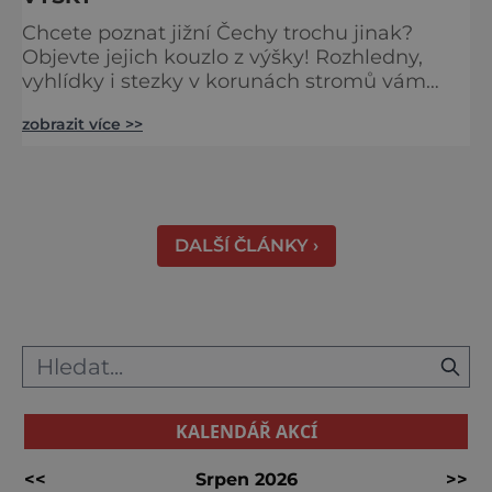
Chcete poznat jižní Čechy trochu jinak?
Objevte jejich kouzlo z výšky! Rozhledny,
vyhlídky i stezky v korunách stromů vám
nabídnou dechberoucí pohledy na řeky, lesy,
zobrazit více >>
města i Alpy v dálce. Ptačí pozorovatelna
Vrbenské rybníky Začněte třeba na Stezce
korunami stromů Lipno, kde se projdete ve
výšce 40 metrů s výhledy na šu
DALŠÍ ČLÁNKY ›
KALENDÁŘ AKCÍ
<<
Srpen 2026
>>