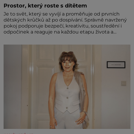
Prostor, který roste s dítětem
Je to svět, který se vyvíjí a proměňuje od prvních
dětských krůčků až po dospívání. Správně navržený
pokoj podporuje bezpečí, kreativitu, soustředění i
odpočinek a reaguje na každou etapu života a
specifické potřeby dítěte. Pro nejmenší je klíčová
jednoduchost, měkkost a bezpečí, proto by pokoj
miminka měl působit především klidně a útulně.
Předškolní věk je