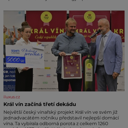
marně v paměti lovíte název knížky, kterou jste
nedávno přečetli. Je to opravdu tak, s věkem jako
kdyby se paměť rozhodla stávkovat. Cvičte
iluxus.cz
Král vín začíná třetí dekádu
Největší český vinařský projekt Král vín ve svém již
jednadvacátém ročníku představil nejlepší domácí
vína. Ta vybírala odborná porota z celkem 1260