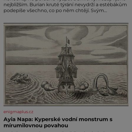
nejbližším. Burian kruté týrání nevydrží a estébákům
podepíše všechno, co po něm chtějí. Svým
podpisem jim potvrdí také to, že na něj během
výslechů nikdo nevyvíjel fyzický ani psychický nátlak.
Syn brněnského řezníka chce být knězem a
enigmaplus.cz
Ayia Napa: Kyperské vodní monstrum s
mírumilovnou povahou