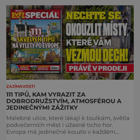
projděte společně s námi historii křížem
krážem. Je 10. dubna roku 49 př. n. l. a na
břehu říčky Rubikon pronáší Gaius Julius
Caesar svou slavnou vě
ZAJÍMAVOSTI
111 TIPŮ, KAM VYRAZIT ZA
DOBRODRUŽSTVÍM, ATMOSFÉROU A
JEDINEČNÝMI ZÁŽITKY
Malebné ulice, které lákají k toulkám, světla
podvečerních měst i úžasné ticho hor.
Evropa má jedinečné kouzlo v každém
období. Nové číslo Světa na dlani Speciál vás