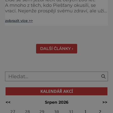
A mnoho z těch, kdo Piešťany okusili, se
vrací. Nejenže prospějí svému zdraví, ale užijí
si tu i bohatý společenský život. Když se
zobrazit více >>
řekne slovenské lázně, Piešťany bývají první
volbou. Jejich věhlas je mezinárodní. A není
divu. Město rozprostřené na březích řeky
Váhu je proslulé termálními prameny
DALŠÍ ČLÁNKY ›
KALENDÁŘ AKCÍ
<<
Srpen 2026
>>
27
28
29
30
31
1
2