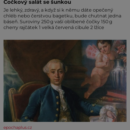
Čočkový salát se šunkou
Je lehký, zdravý, a když si k němu dáte opečený
chléb nebo čerstvou bagetku, bude chutnat jedna
báseň. Suroviny 250 g vaší oblíbené čočky 150 g
cherry rajčátek 1 velká červená cibule 2 lžíce
epochaplus.cz