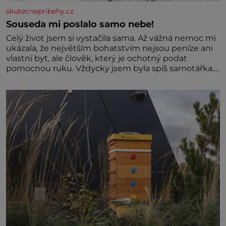
skutecnepribehy.cz
Souseda mi poslalo samo nebe!
Celý život jsem si vystačila sama. Až vážná nemoc mi
ukázala, že největším bohatstvím nejsou peníze ani
vlastní byt, ale člověk, který je ochotný podat
pomocnou ruku. Vždycky jsem byla spíš samotářka.
Nepotřebovala jsem kolem sebe partu kamarádek
ani partnera. Stačily mi knihy, práce a hlavně klid.
Hned po studiích jsem odešla z rodného města,