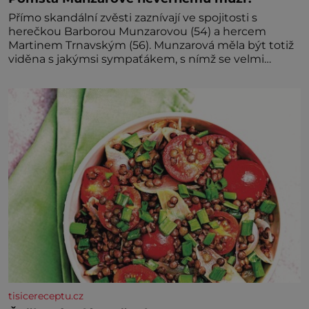
Přímo skandální zvěsti zaznívají ve spojitosti s
herečkou Barborou Munzarovou (54) a hercem
Martinem Trnavským (56). Munzarová měla být totiž
viděna s jakýmsi sympaťákem, s nímž se velmi
družně, až d
tisicereceptu.cz