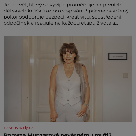
Je to svět, který se vyvíjí a proměňuje od prvních
dětských krůčků až po dospívání. Správně navržený
pokoj podporuje bezpečí, kreativitu, soustředění i
odpočinek a reaguje na každou etapu života a
specifické potřeby dítěte. Pro nejmenší je klíčová
jednoduchost, měkkost a bezpečí, proto by pokoj
miminka měl působit především klidně a útulně.
Předškolní věk je
nasehvezdy.cz
Pomsta Munzarové nevěrnému muži?