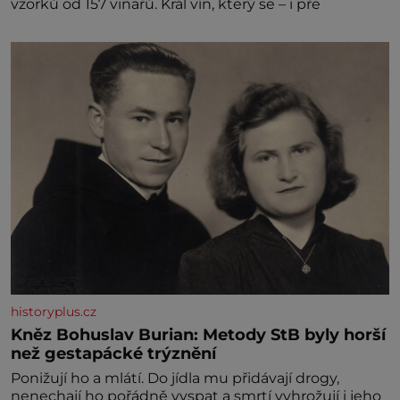
vzorků od 157 vinařů. Král vín, který se – i pře
historyplus.cz
Kněz Bohuslav Burian: Metody StB byly horší
než gestapácké trýznění
Ponižují ho a mlátí. Do jídla mu přidávají drogy,
nenechají ho pořádně vyspat a smrtí vyhrožují i jeho