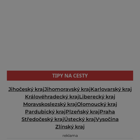
TIPY NA CESTY
Jihočeský kraj
Jihomoravský kraj
Karlovarský kraj
Královéhradecký kraj
Liberecký kraj
Moravskoslezský kraj
Olomoucký kraj
Pardubický kraj
Plzeňský kraj
Praha
Středočeský kraj
Ústecký kraj
Vysočina
Zlínský kraj
reklama