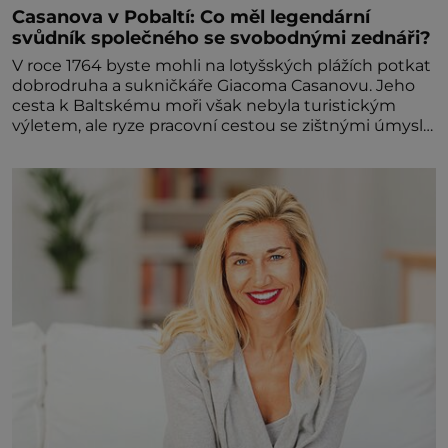
Casanova v Pobaltí: Co měl legendární
svůdník společného se svobodnými zednáři?
V roce 1764 byste mohli na lotyšských plážích potkat
dobrodruha a sukničkáře Giacoma Casanovu. Jeho
cesta k Baltskému moři však nebyla turistickým
výletem, ale ryze pracovní cestou se zištnými úmysly.
Jaký cíl Casanova sledoval, když se například
procházel uličkami lotyšské Rigy? Casanova v Pobaltí
kontaktoval tamní zednářské lóže. Nebyl v této
oblasti žádným nováčkem, protože do zednářské