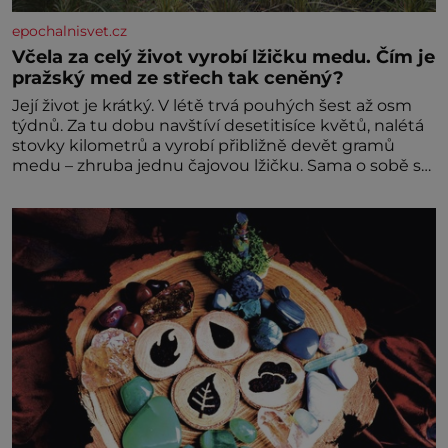
epochalnisvet.cz
Včela za celý život vyrobí lžičku medu. Čím je
pražský med ze střech tak ceněný?
Její život je krátký. V létě trvá pouhých šest až osm
týdnů. Za tu dobu navštíví desetitisíce květů, nalétá
stovky kilometrů a vyrobí přibližně devět gramů
medu – zhruba jednu čajovou lžičku. Sama o sobě se
může zdát bezvýznamná. Teprve když se spojí s
dalšími desítkami tisíc příslušnic svého včelstva,
vznikne jeden z nejdokonalejších organismů