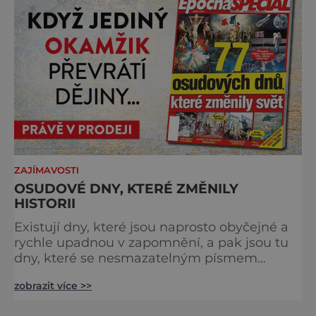
charakter, klid a zvláštní atmosféru
šumavských hřebenů, kde se střídá hustý les
ZAJÍMAVOSTI
OSUDOVÉ DNY, KTERÉ ZMĚNILY
HISTORII
Existují dny, které jsou naprosto obyčejné a
rychle upadnou v zapomnění, a pak jsou tu
dny, které se nesmazatelným písmem
otisknou do lidské historie, a je jedno, jestli
zobrazit více >>
dojde k významnému objevu nebo děsivé
katastrofě. Vezměte si k ruce kalendář a