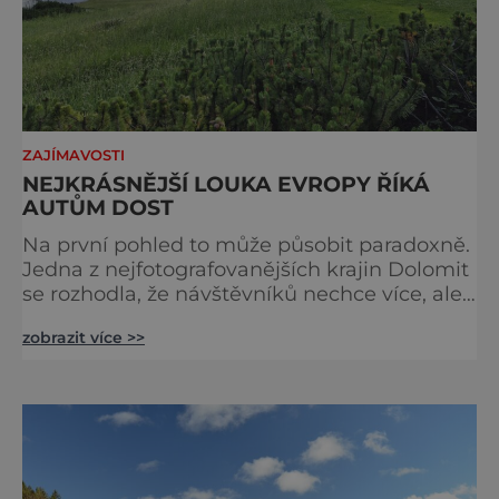
ZAJÍMAVOSTI
NEJKRÁSNĚJŠÍ LOUKA EVROPY ŘÍKÁ
AUTŮM DOST
Na první pohled to může působit paradoxně.
Jedna z nejfotografovanějších krajin Dolomit
se rozhodla, že návštěvníků nechce více, ale
méně. Alpe di Siusi, největší vysokohorská
zobrazit více >>
louka v Evropě, zavádí od léta 2026 nová
pravidla příjezdu, která mají jediný cíl –
zachovat místo, kvůli němuž sem lidé
přijíždějí. Nejde o boj proti turistům. Jde o
ochranu krajiny, která už nechce být obětí
vlastního úspě