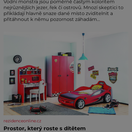
Vodní monstra jsou poměrně častým koloritem
nejrůznějších jezer, řek či ostrovů. Mnozí skeptici to
přikládají hlavně snaze dané místo zviditelnit a
přitáhnout k němu pozornost záhadám
nakloněných turi
rezidenceonline.cz
Prostor, který roste s dítětem