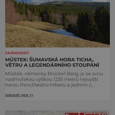
ZAJÍMAVOSTI
MŮSTEK: ŠUMAVSKÁ HORA TICHA,
VĚTRU A LEGENDÁRNÍHO STOUPÁNÍ
Můstek, německy Brückel Berg, je se svou
nadmořskou výškou 1235 metrů nejvyšší
horou Pancířského hřbetu a jedním z
nejcharakterističtějších vrcholů západní
zobrazit více >>
Šumavy. Přestože nestojí v centru hlavních
turistických proudů jako Velký Javor či
Poledník, právě v tom spočívá jeho síla.
Můstek si dodnes uchovává syrový horský