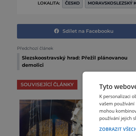
LOKALITA:
ČESKO
MORAVSKOSLEZSKÝ 
Sdílet na Facebooku
Předchozí článek
Slezskoostravský hrad: Přežil plánovanou
demolici
SOUVISEJÍCÍ ČLÁNKY
Tyto webové
K personalizaci 
vašem používání n
mohou kombinovat
používání jejich 
ZOBRAZIT VŠEC