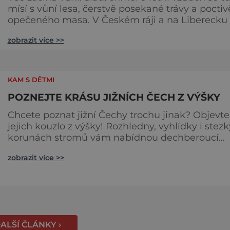
mísí s vůní lesa, čerstvě posekané trávy a poctiv
opečeného masa. V Českém ráji a na Liberecku
léto nepočítá na dny, ale na doušky – a ty tady
zobrazit více >>
tečou proudem. Není to jen výlet, je to oslava
chutí, tradice a poctivého řemesla, kterou ocení
každý, kdo ví, že k dokonalému dni patří nejen
výhled, ale i výčep. Měšťanský pivovar Turnov
KAM S DĚTMI
přesně ví,
POZNEJTE KRÁSU JIŽNÍCH ČECH Z VÝŠKY
Chcete poznat jižní Čechy trochu jinak? Objevte
jejich kouzlo z výšky! Rozhledny, vyhlídky i stezk
korunách stromů vám nabídnou dechberoucí
pohledy na řeky, lesy, města i Alpy v dálce. Ptačí
zobrazit více >>
pozorovatelna Vrbenské rybníky Začněte třeba na
Stezce korunami stromů Lipno, kde se projdete
výšce 40 metrů s výhledy na šu
ALŠÍ ČLÁNKY ›