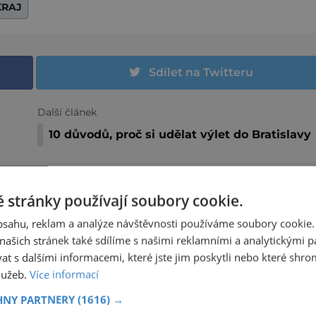
KRAJ
Sdílet na Twitteru
Další článek
10 důvodů, proč si udělat výlet do Bratislavy
 stránky používají soubory cookie.
obsahu, reklam a analýze návštěvnosti používáme soubory cookie.
ašich stránek také sdílíme s našimi reklamními a analytickými par
KAM S DĚTMI
 s dalšími informacemi, které jste jim poskytli nebo které shro
V KUKSU OŽÍVAJÍ BRAUNOVY SOCHY JAKO
služeb.
Více informací
LOUTKY
HNY PARTNERY
(1616) →
Přemýšlíte nad prázdninovým programem pro