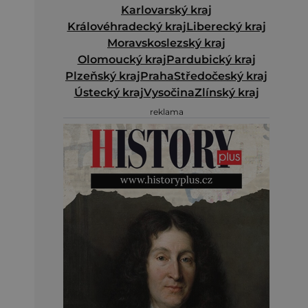
Karlovarský kraj
Královéhradecký kraj
Liberecký kraj
Moravskoslezský kraj
Olomoucký kraj
Pardubický kraj
Plzeňský kraj
Praha
Středočeský kraj
Ústecký kraj
Vysočina
Zlínský kraj
reklama