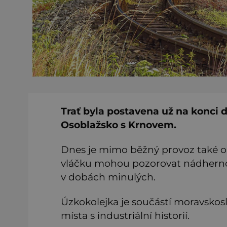
Trať byla postavena už na konci d
Osoblažsko s Krnovem.
Dnes je mimo běžný provoz také ob
vláčku mohou pozorovat nádhernou 
v dobách minulých.
Úzkokolejka je součástí moravskosl
místa s industriální historií.