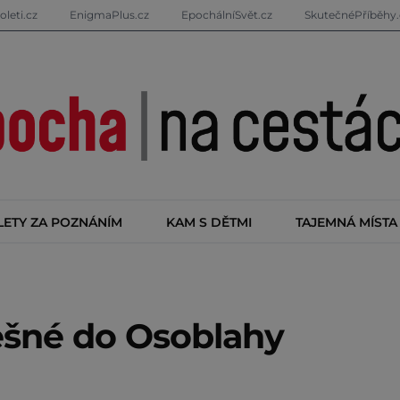
oleti.cz
EnigmaPlus.cz
EpochálníSvět.cz
SkutečnéPříběhy.
LETY ZA POZNÁNÍM
KAM S DĚTMI
TAJEMNÁ MÍSTA
ešné do Osoblahy