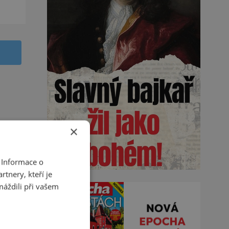
×
 Informace o
tnery, kteří je
máždili při vašem