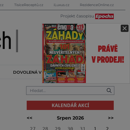
cz
TisíceReceptů.cz
iLuxus.cz
RezidenceOnline.cz
Projekt časopisu
×
DOVOLENÁ V ZAHRANIČÍ
KALENDÁŘ AKCÍ
KALENDÁŘ AKCÍ
<<
Srpen 2026
>>
27
28
29
30
31
1
2