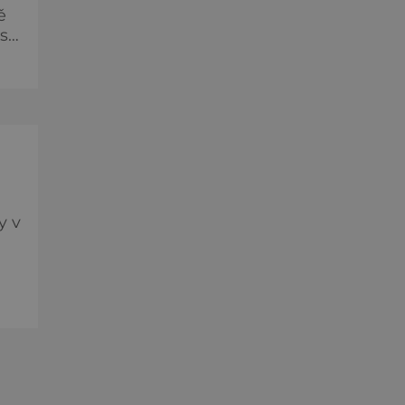
ě
 se
y v
 ve