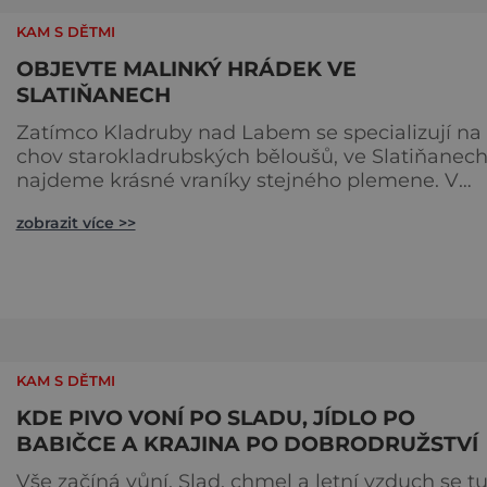
nejnavštěvovanějších t
KAM S DĚTMI
OBJEVTE MALINKÝ HRÁDEK VE
SLATIŇANECH
Zatímco Kladruby nad Labem se specializují na
chov starokladrubských běloušů, ve Slatiňanec
najdeme krásné vraníky stejného plemene. V
hipologickém muzeu v budově zámku se dozvít
zobrazit více >>
více o chovu těchto koní, jsou tu vystaveny
významné obrazy s koňskými motivy, sedla a
postroje, některé exponáty připomínají využití k
ve vojenství, dopravě, honech či dostizích. [caption
id="attachment_74515
KAM S DĚTMI
KDE PIVO VONÍ PO SLADU, JÍDLO PO
BABIČCE A KRAJINA PO DOBRODRUŽSTVÍ
Vše začíná vůní. Slad, chmel a letní vzduch se t