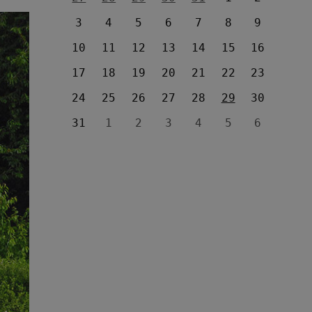
3
4
5
6
7
8
9
10
11
12
13
14
15
16
17
18
19
20
21
22
23
24
25
26
27
28
29
30
31
1
2
3
4
5
6