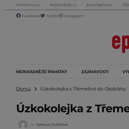
PaníDomu.cz
NašeHvězdy.cz
Epochaplus.cz
21St
Facebook
Twitter
Instagram
NEJKRÁSNĚJŠÍ PAMÁTKY
ZAJÍMAVOSTI
VÝ
Domů
Úzkokolejka z Třemešné do Osoblahy
Úzkokolejka z Třem
od
JARMILA DUŠKOVÁ