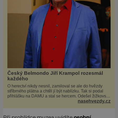
Český Belmondo Jiří Krampol rozesmál
každého
O herectví nikdy nesnil, zamiloval se ale do hvězdy
stříbrného plátna a chtěl jí být nablízku. Tak si podal
přihlášku na DAMU a stal se hercem. Odešel žižkovský
nasehvezdy.cz
matador, který všude rozdával humor, i když jemu
samotnému do smíchu zrovna nebylo. Do poslední
chvíle bojoval hlavně svým optimismem a vti
Při prohlídce muzea uvidíte
osobní