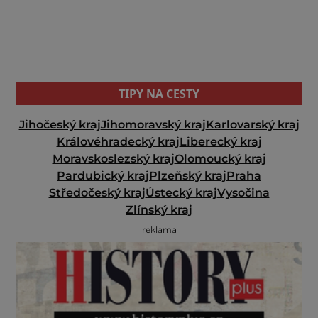
TIPY NA CESTY
Jihočeský kraj
Jihomoravský kraj
Karlovarský kraj
Královéhradecký kraj
Liberecký kraj
Moravskoslezský kraj
Olomoucký kraj
Pardubický kraj
Plzeňský kraj
Praha
Středočeský kraj
Ústecký kraj
Vysočina
Zlínský kraj
reklama