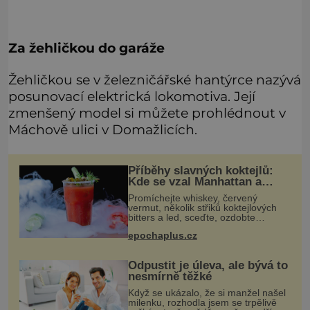
Za žehličkou do garáže
Žehličkou se v železničářské hantýrce nazývá
posunovací elektrická lokomotiva. Její
zmenšený model si můžete prohlédnout v
Máchově ulici v Domažlicích.
Příběhy slavných koktejlů:
Kde se vzal Manhattan a
Bloody Mary?
Promíchejte whiskey, červený
vermut, několik střiků koktejlových
bitters a led, sceďte, ozdobte
koktejlovou třešinkou a tadá…
epochaplus.cz
Manhattan je tu! A pokud to má být
skutečně on, dejte si pozor, ať místo
Odpustit je úleva, ale bývá to
nesmírně těžké
Když se ukázalo, že si manžel našel
milenku, rozhodla jsem se trpělivě