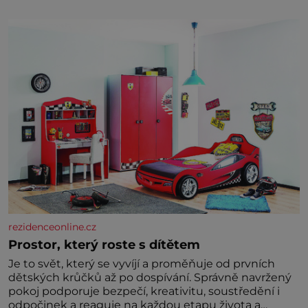
díky stovkám let pečlivého šlechtění se z ní stává
zelenina, bez které si českou zahradu ani
nedokážeme představit. Její příběh je
rezidenceonline.cz
Prostor, který roste s dítětem
Je to svět, který se vyvíjí a proměňuje od prvních
dětských krůčků až po dospívání. Správně navržený
pokoj podporuje bezpečí, kreativitu, soustředění i
odpočinek a reaguje na každou etapu života a