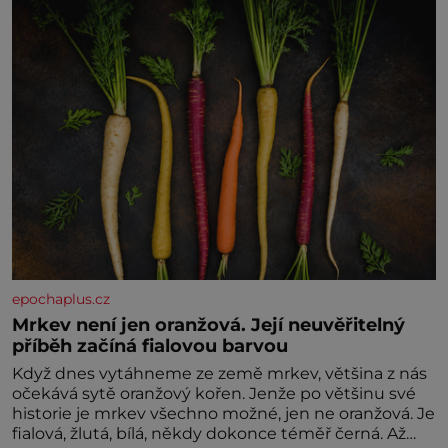
nesvědčilo, brzy jsme zjistili, že
epochaplus.cz
Mrkev není jen oranžová. Její neuvěřitelný
příběh začíná fialovou barvou
Když dnes vytáhneme ze země mrkev, většina z nás
očekává sytě oranžový kořen. Jenže po většinu své
historie je mrkev všechno možné, jen ne oranžová. Je
fialová, žlutá, bílá, někdy dokonce téměř černá. Až