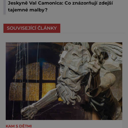
Jeskyně Val Camonica: Co znázorňují zdejší
tajemné malby?
SOUVISEJÍCÍ ČLÁNKY
KAM S DĚTMI