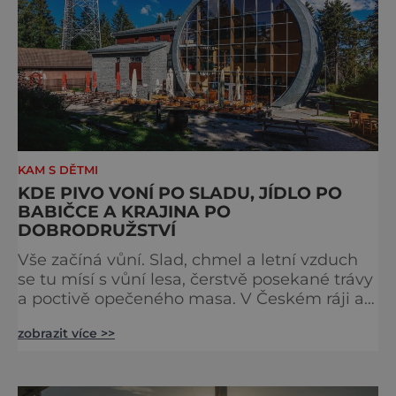
KAM S DĚTMI
KDE PIVO VONÍ PO SLADU, JÍDLO PO
BABIČCE A KRAJINA PO
DOBRODRUŽSTVÍ
Vše začíná vůní. Slad, chmel a letní vzduch
se tu mísí s vůní lesa, čerstvě posekané trávy
a poctivě opečeného masa. V Českém ráji a
na Liberecku se léto nepočítá na dny, ale na
zobrazit více >>
doušky – a ty tady tečou proudem. Není to
jen výlet, je to oslava chutí, tradice a
poctivého řemesla, kterou ocení každý, kdo
ví, že k dokonalému dni patří nejen výhled,