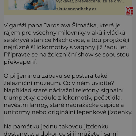
vyčkávat, přesvědčena, že se dříve
či později vrátí k rodině. Možná je to
skutecnepribehy.cz
jedna z nejtěžších věcí na světě. Ale
každý, kdo s tím
V garáži pana Jaroslava Šimáčka, která je
rájem pro všechny milovníky vlaků i vláčků,
se skrývá stanice Máchovice, a tou projíždějí
nejrůznější lokomotivy s vagony již řadu let.
Připravte se na železniční show se spoustou
překvapení.
O příjemnou zábavu se postará také
železniční muzeum. Co v něm uvidíte?
Například staré nádražní telefony, signální
trumpetky, cedule z lokomotiv, pečetidla,
návěstní lampy, staré nádražácké čepice a
uniformy nebo originální lepenkové jízdenky.
Na památku jednu takovou jízdenku
dostanete, a dokonce si ji můžete i sami