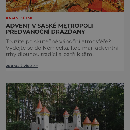
KAM S DĚTMI
ADVENT V SASKÉ METROPOLI –
PŘEDVÁNOČNÍ DRÁŽĎANY
Toužíte po skutečné vánoční atmosféře?
Vydejte se do Německa, kde mají adventní
trhy dlouhou tradici a patří k těm
nejpůvabnějším v Evropě. Ty nejbližší
zobrazit více >>
českým hranicím najdete v Drážďanech –
začínají 26. 11. 2025 a potrvají do 24. 12. 2025.
A stojí za to je zažít na vlastní kůži.
S norimberským Christkindlesmarktem se
drážďanské vánoční trhy každoročně
přetahují o pozici nejnavštěvovanějších t