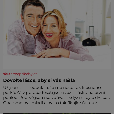
skutecnepribehy.cz
Dovolte lásce, aby si vás našla
Už jsem ani nedoufala, že mě něco tak krásného
potká. Až v pětapadesáti jsem zažila lásku na první
pohled. Poprvé jsem se vdávala, když mi bylo dvacet.
Oba jsme byli mladí a byl to tak říkajíc sňatek z
rozumu. Rodiče nás dali dohromady, Toník byl dobře
zaopatřený mladý muž. Manželství nám oběma moc