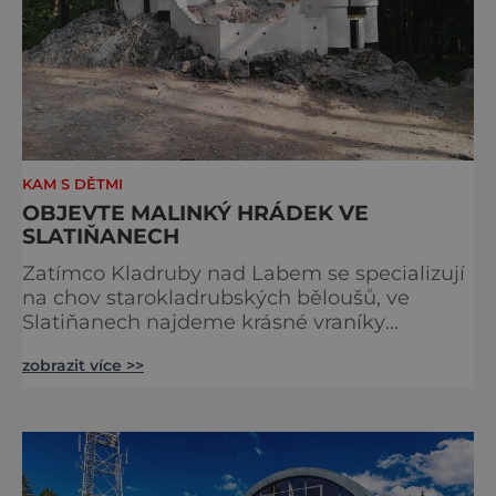
KAM S DĚTMI
OBJEVTE MALINKÝ HRÁDEK VE
SLATIŇANECH
Zatímco Kladruby nad Labem se specializují
na chov starokladrubských běloušů, ve
Slatiňanech najdeme krásné vraníky
stejného plemene. V hipologickém muzeu v
zobrazit více >>
budově zámku se dozvíte více o chovu
těchto koní, jsou tu vystaveny významné
obrazy s koňskými motivy, sedla a postroje,
některé exponáty připomínají využití koní ve
vojenství, dopravě, honech či dostizích.
[caption id="attachment_74515