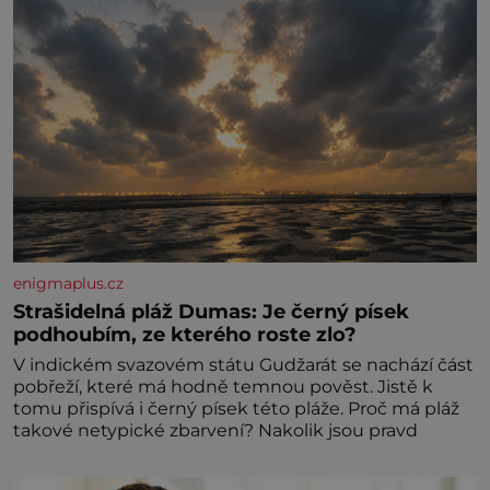
enigmaplus.cz
Strašidelná pláž Dumas: Je černý písek
podhoubím, ze kterého roste zlo?
V indickém svazovém státu Gudžarát se nachází část
pobřeží, které má hodně temnou pověst. Jistě k
tomu přispívá i černý písek této pláže. Proč má pláž
takové netypické zbarvení? Nakolik jsou pravd