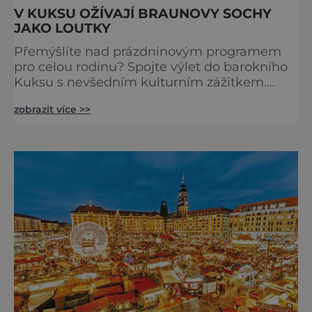
V KUKSU OŽÍVAJÍ BRAUNOVY SOCHY
JAKO LOUTKY
Přemýšlíte nad prázdninovým programem
pro celou rodinu? Spojte výlet do barokního
Kuksu s nevšedním kulturním zážitkem.
Galerie loutek Kuks v historickém
zobrazit více >>
Comoedien-Hausu zve na stálou expozici
Braunova socha loutkou. Jde o unikátní
cyklus soch-loutek inspirovaných sochami
Matyáše Bernarda Brauna nejen z Kuksu.
Výstava Braunova socha loutkou představuje
padesát autorských loutek řezbáře a scénog