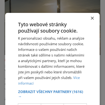
ale i výčep. Měšťanský pivovar Turnov přesně
ví,
×
Tyto webové stránky
používají soubory cookie.
K personalizaci obsahu, reklam a analýze
návštěvnosti používáme soubory cookie.
Informace o vašem používání našich
stránek také sdílíme s našimi reklamními
KAM S DĚTMI
a analytickými partnery, kteří je mohou
POZNEJTE KRÁSU JIŽNÍCH ČECH Z
kombinovat s dalšími informacemi, které
VÝŠKY
jste jim poskytli nebo které shromáždili
při vašem používání jejich služeb.
Více
Chcete poznat jižní Čechy trochu jinak?
informací
Objevte jejich kouzlo z výšky! Rozhledny,
vyhlídky i stezky v korunách stromů vám
ZOBRAZIT VŠECHNY PARTNERY
(1616)
nabídnou dechberoucí pohledy na řeky, lesy,
→
zobrazit více >>
města i Alpy v dálce. Ptačí pozorovatelna
Vrbenské rybníky Začněte třeba na Stezce