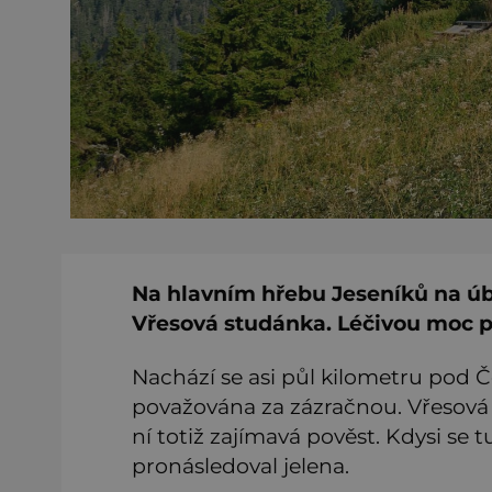
Na hlavním hřebu Jeseníků na úb
Vřesová studánka. Léčivou moc pr
Nachází se asi půl kilometru pod 
považována za zázračnou. Vřesová s
ní totiž zajímavá pověst. Kdysi se t
pronásledoval jelena.