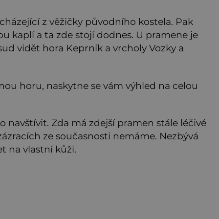
ocházející z věžičky původního kostela. Pak
 kaplí a ta zde stojí dodnes. U pramene je
sud vidět hora Keprník a vrcholy Vozky a
enou horu, naskytne se vám výhled na celou
o navštívit. Zda má zdejší pramen stále léčivé
o zázracích ze současnosti nemáme. Nezbývá
t na vlastní kůži.