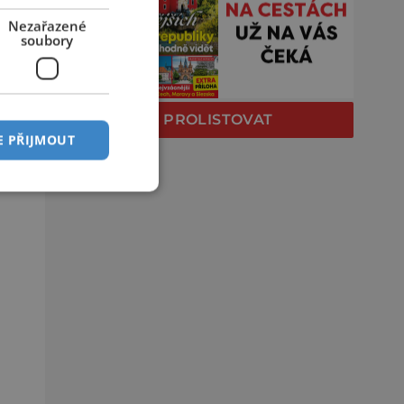
Nezařazené
soubory
PROLISTOVAT
E PŘIJMOUT