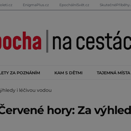
oleti.cz
EnigmaPlus.cz
EpochálníSvět.cz
SkutečnéPříběhy.
LETY ZA POZNÁNÍM
KAM S DĚTMI
TAJEMNÁ MÍSTA
hledy i léčivou vodou
Červené hory: Za výhled