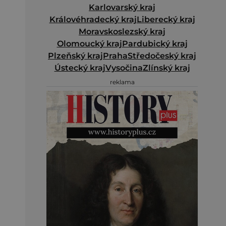
Karlovarský kraj
Královéhradecký kraj
Liberecký kraj
Moravskoslezský kraj
Olomoucký kraj
Pardubický kraj
Plzeňský kraj
Praha
Středočeský kraj
Ústecký kraj
Vysočina
Zlínský kraj
reklama