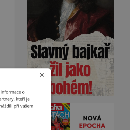
×
 Informace o
tnery, kteří je
máždili při vašem