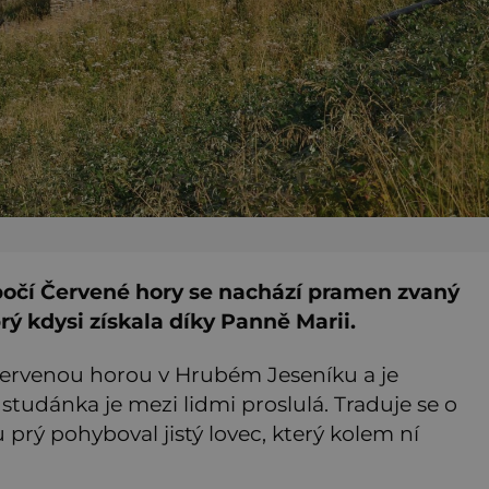
očí Červené hory se nachází pramen zvaný
ý kdysi získala díky Panně Marii.
Červenou horou v Hrubém Jeseníku a je
tudánka je mezi lidmi proslulá. Traduje se o
u prý pohyboval jistý lovec, který kolem ní