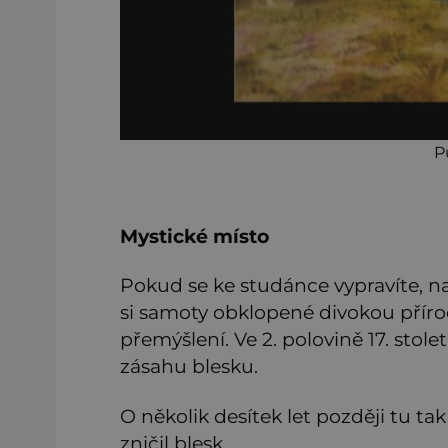
P
Mystické místo
Pokud se ke studánce vypravíte, na
si samoty obklopené divokou příro
přemýšlení. Ve 2. polovině 17. stole
zásahu blesku.
O několik desítek let později tu ta
zničil blesk.