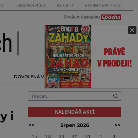
cz
TisíceReceptů.cz
iLuxus.cz
RezidenceOnline.cz
Projekt časopisu
×
DOVOLENÁ V ZAHRANIČÍ
KALENDÁŘ AKCÍ
KALENDÁŘ AKCÍ
y i
<<
Srpen 2026
>>
27
28
29
30
31
1
2