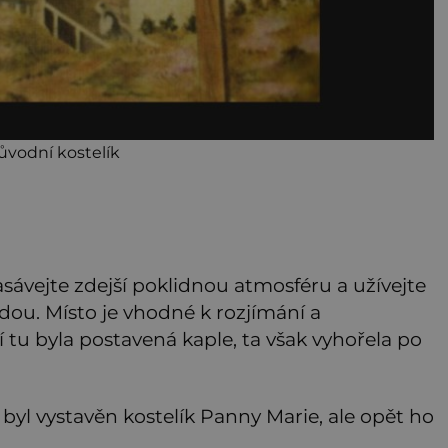
ůvodní kostelík
sávejte zdejší poklidnou atmosféru a užívejte
dou. Místo je vhodné k rozjímání a
tí tu byla postavená kaple, ta však vyhořela po
k byl vystavěn kostelík Panny Marie, ale opět ho