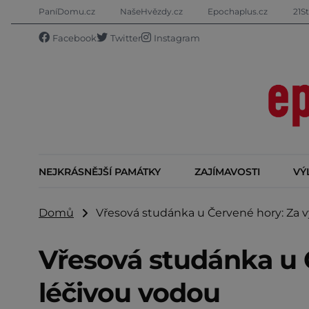
PaníDomu.cz
NašeHvězdy.cz
Epochaplus.cz
21St
Facebook
Twitter
Instagram
NEJKRÁSNĚJŠÍ PAMÁTKY
ZAJÍMAVOSTI
VÝ
Domů
Vřesová studánka u Červené hory: Za vý
Vřesová studánka u 
léčivou vodou