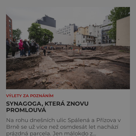
Evropě, vydat se na horské hřebeny, projet se
na koloběžce a den zakončit poznáváním
památek ve Velkých Losinách nebo v
termálním parku. [caption
id="attachment_92379" align="
VÝLETY ZA POZNÁNÍM
SYNAGOGA, KTERÁ ZNOVU
PROMLOUVÁ
Na rohu dnešních ulic Spálená a Přízova v
Brně se už více než osmdesát let nachází
prázdná parcela. Jen málokdo z