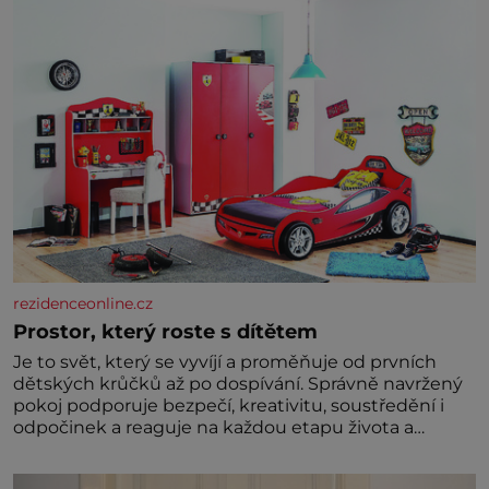
rezidenceonline.cz
Prostor, který roste s dítětem
Je to svět, který se vyvíjí a proměňuje od prvních
dětských krůčků až po dospívání. Správně navržený
pokoj podporuje bezpečí, kreativitu, soustředění i
odpočinek a reaguje na každou etapu života a
specifické potřeby dítěte. Pro nejmenší je klíčová
jednoduchost, měkkost a bezpečí, proto by pokoj