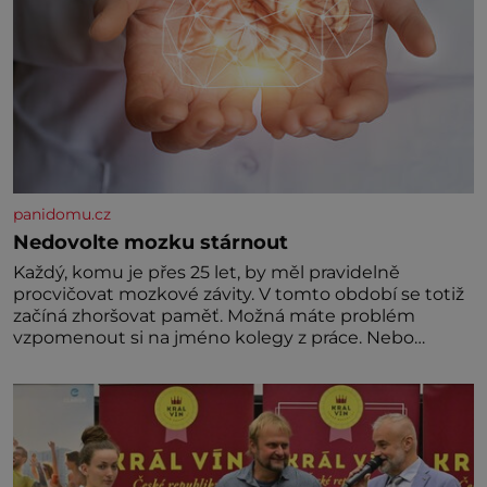
panidomu.cz
Nedovolte mozku stárnout
Každý, komu je přes 25 let, by měl pravidelně
procvičovat mozkové závity. V tomto období se totiž
začíná zhoršovat paměť. Možná máte problém
vzpomenout si na jméno kolegy z práce. Nebo
marně v paměti lovíte název knížky, kterou jste
nedávno přečetli. Je to opravdu tak, s věkem jako
kdyby se paměť rozhodla stávkovat. Cvičte