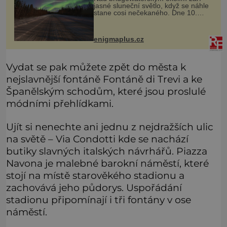
jasné sluneční světlo, když se náhle
stane cosi nečekaného. Dne 10.
května roku 1760 v deset hodin
dopoledne zde dojde k vůbec
prvnímu historicky doloženému
enigmaplus.cz
přeletu UFO
Vydat se pak můžete zpět do města k
nejslavnější fontáně Fontáně di Trevi a ke
Španělským schodům, které jsou proslulé
módními přehlídkami.
Ujít si nenechte ani jednu z nejdražších ulic
na světě – Via Condotti kde se nachází
butiky slavných italských návrhářů. Piazza
Navona je malebné barokní náměstí, které
stojí na místě starověkého stadionu a
zachovává jeho půdorys. Uspořádání
stadionu připomínají i tři fontány v ose
náměstí.