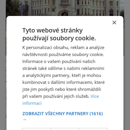
×
Tyto webové stránky
používají soubory cookie.
K personalizaci obsahu, reklam a analýze
návštěvnosti používáme soubory cookie.
Informace o vašem používání našich
VÝLETY ZA POZNÁNÍM
stránek také sdílíme s našimi reklamními
JIH ČECH OKOUZLUJE – JEHO
ROMANTIKA LÁKÁ NÁVŠTĚVNÍKY Z
a analytickými partnery, kteří je mohou
CELÉHO SVĚTA
kombinovat s dalšími informacemi, které
jste jim poskytli nebo které shromáždili
Přestože byla vybíravá, zámek v Hluboké
při vašem používání jejich služeb.
Více
nad Vltavou si zamilovala i princezna
informací
Krasomila. A vy dopadnete úplně stejně. Je
totiž jedním z nejkrásnějších u nás. Vypadá
ZOBRAZIT VŠECHNY PARTNERY
(1616)
zobrazit více >>
jako nazdobený bílý dort na svatební tabuli.
→
Právě proto tam proudí desítky tisíc turistů.
Zámek, který najdete 9 kilometrů od