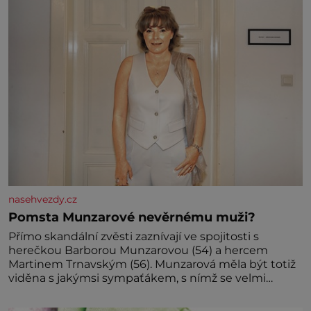
miminka měl působit především klidně a útulně.
Předškolní věk je
nasehvezdy.cz
Pomsta Munzarové nevěrnému muži?
Přímo skandální zvěsti zaznívají ve spojitosti s
herečkou Barborou Munzarovou (54) a hercem
Martinem Trnavským (56). Munzarová měla být totiž
viděna s jakýmsi sympaťákem, s nímž se velmi
družně, až d