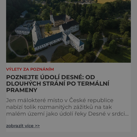
VÝLETY ZA POZNÁNÍM
POZNEJTE ÚDOLÍ DESNÉ: OD
DLOUHÝCH STRÁNÍ PO TERMÁLNÍ
PRAMENY
Jen málokteré místo v České republice
nabízí tolik rozmanitých zážitků na tak
malém území jako údolí řeky Desné v srdci
Jeseníků. Během jediného dne můžete
zobrazit více >>
nahlédnout do útrob jedné z
nejvýznamnějších vodních elektráren v