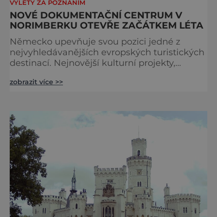
VÝLETY ZA POZNÁNÍM
NOVÉ DOKUMENTAČNÍ CENTRUM V
NORIMBERKU OTEVŘE ZAČÁTKEM LÉTA
Německo upevňuje svou pozici jedné z
nejvyhledávanějších evropských turistických
destinací. Nejnovější kulturní projekty,
otevření inovativních muzeí a velkolepé
zobrazit více >>
rekonstrukce historických památek přitahují
návštěvníky z celého světa. V nadcházejících
měsících se zde propojí kultura, historie i
moderní zážitky do jedinečné nabídky
turistických míst – přinášíme jejich výběr. Po
přibližně pětileté