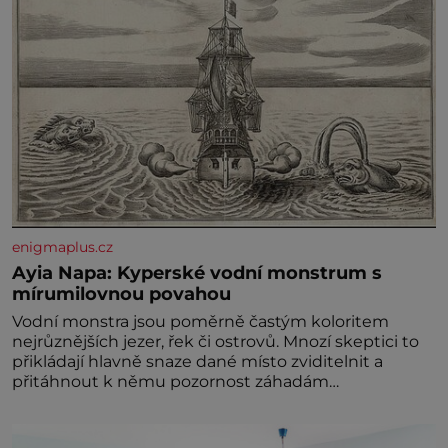
enigmaplus.cz
Ayia Napa: Kyperské vodní monstrum s
mírumilovnou povahou
Vodní monstra jsou poměrně častým koloritem
nejrůznějších jezer, řek či ostrovů. Mnozí skeptici to
přikládají hlavně snaze dané místo zviditelnit a
přitáhnout k němu pozornost záhadám
nakloněných turi