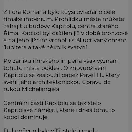
Z Fora Romana bylo kdysi ovládáno celé
římské impérium. Prohlídku města můžete
zahájit u budovy Kapitolu, centra starého
Říma. Kapitol byl osídlen již v době bronzové
a na jeho jižním vrcholu stál uctívaný chrám
Jupitera a také několik svatyní.
Po zániku římského impéria však význam
tohoto místa poklesl. O znovuoživení
Kapitolu se zasloužil papež Pavel III., který
svěřil jeho architektonickou úpravu do
rukou Michelangela.
Centrální částí Kapitolu se tak stalo
Kapitolské náměstí, které i dnes tomuto
kopci dominuje.
Dokončeno bylo v 17. století podle