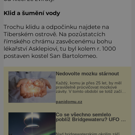
Klid a šumění vody
Trochu klidu a odpočinku najdete na
Tiberském ostrově. Na pozůstatcích
římského chrámu zasvěcenému bohu
lékařství Asklepiovi, tu byl kolem r. 1000
postaven kostel San Bartolomeo.
Nedovolte mozku stárnout
Každý, komu je přes 25 let, by měl
pravidelně procvičovat mozkové
závity. V tomto období se totiž začíná
zhoršovat paměť. Možná máte
problém vzpomenout si na jméno
panidomu.cz
kolegy z práce. Nebo marně v
paměti
Co se všechno semlelo
poblíž Bridgewateru? UFO na
obloze, monstra v bažinách!
Nad bridgewaterským okolím září