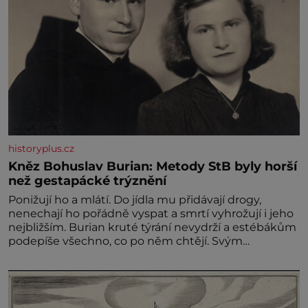
historyplus.cz
Kněz Bohuslav Burian: Metody StB byly horší
než gestapácké trýznění
Ponižují ho a mlátí. Do jídla mu přidávají drogy,
nenechají ho pořádně vyspat a smrtí vyhrožují i jeho
nejbližším. Burian kruté týrání nevydrží a estébákům
podepíše všechno, co po něm chtějí. Svým
podpisem jim potvrdí také to, že na něj během
výslechů nikdo nevyvíjel fyzický ani psychický nátlak.
Syn brněnského řezníka chce být knězem a