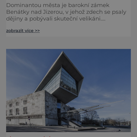
Dominantou města je barokní zámek
Benátky nad Jizerou, v jehož zdech se psaly
dějiny a pobývali skuteční velikáni.
Fenomenální dánský astronom Tycho Brahe
zobrazit více >>
tu prováděl svá slavná astronomická měření
a za zavřenými dveřmi laboratoří hledal
elixíry pro lidstvo. Došlo zde i k osudové
spolupráci s jeho přítelem, slavným Janem
Keplerem. Tímto historickým setkáním je
inspirována i zážitková mobilní detek