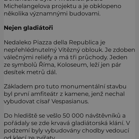
Michelangelova projektu a je obklopeno
několika významnými budovami.
Nejen gladiátoři
Nedaleko Piazza della Republica je
nepřehlédnutelný Vítězný oblouk. Je zdoben
válečnými reliéfy a má tři průchody. Jeden
ze symbolů Říma, Koloseum, leží jen pár
desítek metrů dál.
Základem pro tuto monumentální stavbu
byl první amfiteátr z kamene, jenž nechal
vybudovat císař Vespasianus.
Do hlediště se vešlo 50 000 návštěvníků a
pořádaly se zde krvavá gladiátorská klání. V
podzemí byly vybudovány chodby vedoucí
od klecí ze zvířaty.