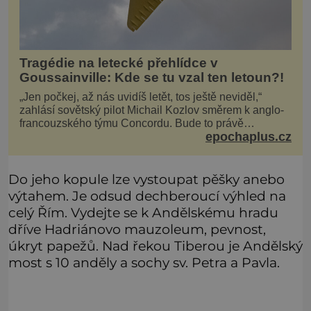
Tragédie na letecké přehlídce v
Goussainville: Kde se tu vzal ten letoun?!
„Jen počkej, až nás uvidíš letět, tos ještě neviděl,“
zahlásí sovětský pilot Michail Kozlov směrem k anglo-
francouzského týmu Concordu. Bude to právě
epochaplus.cz
konkurenční boj, co bude stát za smrtí celé 6členné
posádky Tupoleva Tu-144, zničením několika domů,
usmrcením 8 lidí na zemi (z toho 3 dětí) a 60 váž
Do jeho kopule lze vystoupat pěšky anebo
výtahem. Je odsud dechberoucí výhled na
celý Řím. Vydejte se k Andělskému hradu
dříve Hadriánovo mauzoleum, pevnost,
úkryt papežů. Nad řekou Tiberou je Andělský
most s 10 anděly a sochy sv. Petra a Pavla.