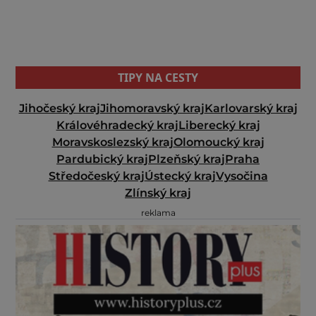
TIPY NA CESTY
Jihočeský kraj
Jihomoravský kraj
Karlovarský kraj
Královéhradecký kraj
Liberecký kraj
Moravskoslezský kraj
Olomoucký kraj
Pardubický kraj
Plzeňský kraj
Praha
Středočeský kraj
Ústecký kraj
Vysočina
Zlínský kraj
reklama