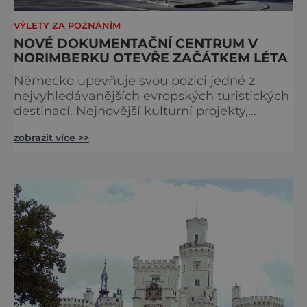
VÝLETY ZA POZNÁNÍM
NOVÉ DOKUMENTAČNÍ CENTRUM V
NORIMBERKU OTEVŘE ZAČÁTKEM LÉTA
Německo upevňuje svou pozici jedné z
nejvyhledávanějších evropských turistických
destinací. Nejnovější kulturní projekty,
otevření inovativních muzeí a velkolepé
zobrazit více >>
rekonstrukce historických památek přitahují
návštěvníky z celého světa. V nadcházejících
měsících se zde propojí kultura, historie i
moderní zážitky do jedinečné nabídky
turistických míst – přinášíme jejich výběr. Po
přibližně pětileté