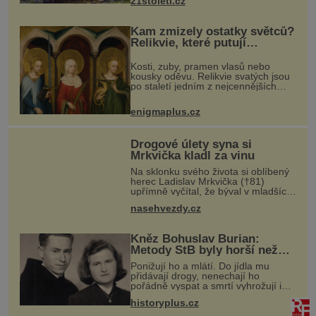
21stoleti.cz
mlžích, jako jsou ústřice nebo slávky.
K příznakům otravy patří
Kam zmizely ostatky světců?
Relikvie, které putují
Evropou a dodnes budí úžas
Kosti, zuby, pramen vlasů nebo
kousky oděvu. Relikvie svatých jsou
po staletí jedním z nejcennějších
pokladů křesťanského světa.
Některé mají pečlivě doloženou
enigmaplus.cz
historii, jiné provází záhady, krádeže
Drogové úlety syna si
Mrkvička kladl za vinu
Na sklonku svého života si oblíbený
herec Ladislav Mrkvička (†81)
upřímně vyčítal, že býval v mladších
letech špatný otec, a tyto výčitky v
nasehvezdy.cz
něm vyvolával hlavně velmi
dramatický osud jeho třetího syna
Kněz Bohuslav Burian:
Metody StB byly horší než
gestapácké trýznění
Ponižují ho a mlátí. Do jídla mu
přidávají drogy, nenechají ho
pořádně vyspat a smrtí vyhrožují i
jeho nejbližším. Burian kruté týrání
historyplus.cz
nevydrží a estébákům podepíše
všechno, co po něm chtějí. Svým