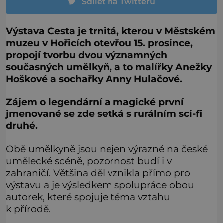
Sdílet na Twitteru
Výstava Cesta je trnitá, kterou v Městském
muzeu v Hořicích otevřou 15. prosince,
propojí tvorbu dvou významných
současných umělkyň, a to malířky Anežky
Hoškové a sochařky Anny Hulačové.
Zájem o legendární a magické první
jmenované se zde setká s rurálním sci-fi
druhé.
Obě umělkyně jsou nejen výrazné na české
umělecké scéně, pozornost budí i v
zahraničí. Většina děl vznikla přímo pro
výstavu a je výsledkem spolupráce obou
autorek, které spojuje téma vztahu
k přírodě.