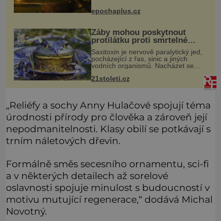
Přesto právě rákos pomáhal stavět
domy, vyrábět lodě, zapisovat první
epochaplus.cz
texty a inspiroval řadu pověstí.
Žáby mohou poskytnout
protilátku proti smrtelné
otravě měkkýši
Saxitoxin je nervově paralytický jed,
pocházející z řas, sinic a jiných
vodních organismů. Nacházet se
však může i v lidmi konzumovaných
21stoleti.cz
mlžích, jako jsou ústřice nebo slávky.
K příznakům otravy patří
„Reliéfy a sochy Anny Hulačové spojují téma
úrodnosti přírody pro člověka a zároveň její
nepodmanitelnosti. Klasy obilí se potkávají s
trním náletových dřevin.
Formálně směs secesního ornamentu, sci-fi
a v některých detailech až sorelové
oslavnosti spojuje minulost s budoucností v
motivu mutující regenerace,“ dodává Michal
Novotný.