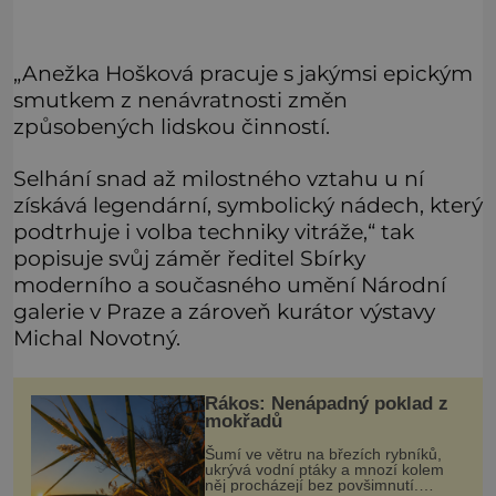
„Anežka Hošková pracuje s jakýmsi epickým
smutkem z nenávratnosti změn
způsobených lidskou činností.
Selhání snad až milostného vztahu u ní
získává legendární, symbolický nádech, který
podtrhuje i volba techniky vitráže,“ tak
popisuje svůj záměr ředitel Sbírky
moderního a současného umění Národní
galerie v Praze a zároveň kurátor výstavy
Michal Novotný.
Rákos: Nenápadný poklad z
mokřadů
Šumí ve větru na březích rybníků,
ukrývá vodní ptáky a mnozí kolem
něj procházejí bez povšimnutí.