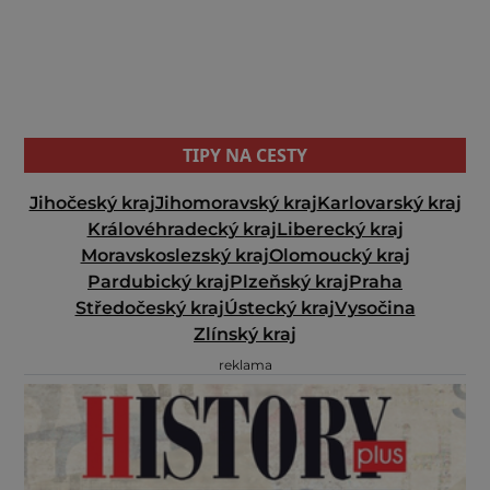
TIPY NA CESTY
Jihočeský kraj
Jihomoravský kraj
Karlovarský kraj
Královéhradecký kraj
Liberecký kraj
Moravskoslezský kraj
Olomoucký kraj
Pardubický kraj
Plzeňský kraj
Praha
Středočeský kraj
Ústecký kraj
Vysočina
Zlínský kraj
reklama