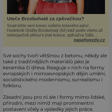
Uteče Brzobohaté za zpěvačkou?
Snad tohle není konec našeho krásného páru!
Hudebník Ondřej Brzobohatý (42) totiž podle všeho až
nebezpečně přilnul k jisté krásce, zpěvačce Sáře
nasehvezdy.cz
Milfajtové (33), která jednou byla hostem v pořadu
Inkognito, kde Ondřej účinkuje. Ondřej Brzobohatý (42).
Hned po natáčení prý za ní přišel s nabídkou, ž
Své sochy tvoří většinou z betonu, někdy ale
také z tradičnějších materiálů jako je
keramika či dřeva. Reaguje v nich na formy
evropských i mimoevropských dějin umění,
socialistického modernismu, surrealismu i
folkloru.
Zásadní jsou pro ni ale i formy mimo-lidské,
přírodní, mezi nimiž mají prominentní
postavení včely a výsledky jejich práce.