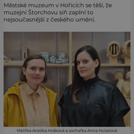
Městské muzeum v Hořicích se těší, že
muzejní Štorchovu síň zaplní to
nejsoučasnější z českého umění.
Malířka Anežka Hošková a sochařka Anna Hulačová