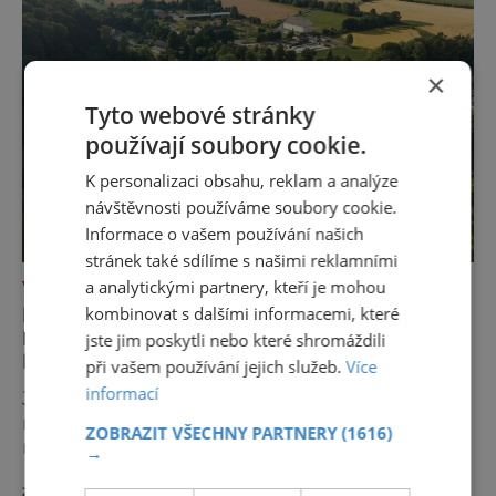
×
Tyto webové stránky
používají soubory cookie.
K personalizaci obsahu, reklam a analýze
návštěvnosti používáme soubory cookie.
Informace o vašem používání našich
stránek také sdílíme s našimi reklamními
a analytickými partnery, kteří je mohou
VÝLETY ZA POZNÁNÍM
POZNEJTE ÚDOLÍ DESNÉ: OD
kombinovat s dalšími informacemi, které
DLOUHÝCH STRÁNÍ PO TERMÁLNÍ
jste jim poskytli nebo které shromáždili
PRAMENY
při vašem používání jejich služeb.
Více
informací
Jen málokteré místo v České republice
nabízí tolik rozmanitých zážitků na tak
ZOBRAZIT VŠECHNY PARTNERY
(1616)
malém území jako údolí řeky Desné v srdci
→
Jeseníků. Během jediného dne můžete
zobrazit více >>
nahlédnout do útrob jedné z