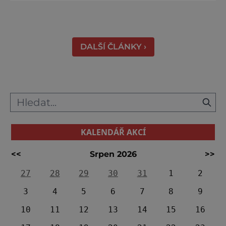
Právě proto tam proudí desítky tisíc turistů.
Zámek, který najdete 9 kilometrů od
Českých Budějovic, byl inspirován anglickým
královským
DALŠÍ ČLÁNKY ›
KALENDÁŘ AKCÍ
<<
Srpen 2026
>>
27
28
29
30
31
1
2
3
4
5
6
7
8
9
10
11
12
13
14
15
16