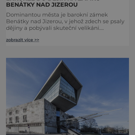
BENÁTKY NAD JIZEROU
Dominantou města je barokní zámek
Benátky nad Jizerou, v jehož zdech se psaly
dějiny a pobývali skuteční velikáni.
Fenomenální dánský astronom Tycho Brahe
zobrazit více >>
tu prováděl svá slavná astronomická měření
a za zavřenými dveřmi laboratoří hledal
elixíry pro lidstvo. Došlo zde i k osudové
spolupráci s jeho přítelem, slavným Janem
Keplerem. Tímto historickým setkáním je
inspirována i zážitková mobilní detek