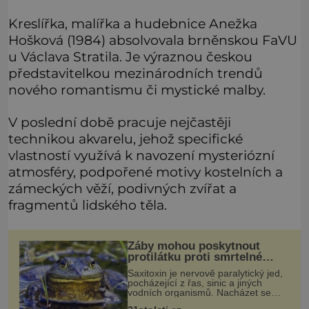
Kreslířka, malířka a hudebnice Anežka
Hošková (1984) absolvovala brněnskou FaVU
u Václava Stratila. Je výraznou českou
představitelkou mezinárodních trendů
nového romantismu či mystické malby.
V poslední době pracuje nejčastěji
technikou akvarelu, jehož specifické
vlastností využívá k navození mysteriózní
atmosféry, podpořené motivy kostelních a
zámeckých věží, podivných zvířat a
fragmentů lidského těla.
Žáby mohou poskytnout
protilátku proti smrtelné
otravě měkkýši
Saxitoxin je nervově paralytický jed,
pocházející z řas, sinic a jiných
vodních organismů. Nacházet se
však může i v lidmi konzumovaných