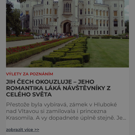
VÝLETY ZA POZNÁNÍM
JIH ČECH OKOUZLUJE – JEHO
ROMANTIKA LÁKÁ NÁVŠTĚVNÍKY Z
CELÉHO SVĚTA
Přestože byla vybíravá, zámek v Hluboké
nad Vltavou si zamilovala i princezna
Krasomila. A vy dopadnete úplně stejně. Je
totiž jedním z nejkrásnějších u nás. Vypadá
zobrazit více >>
jako nazdobený bílý dort na svatební tabuli.