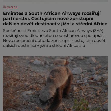
iluxus.cz
Emirates a South African Airways rozšiřují
partnerství. Cestujícím nově zpřístupní
dalších devět destinací v jižní a střední Africe
Společnosti Emirates a South African Airways (SAA)
rozšiřují svou dlouholetou codesharovou spolupráci.
Nová reciproční dohoda zpřístupní cestujícím devět
dalších destinací v jižní a střední Africe a u