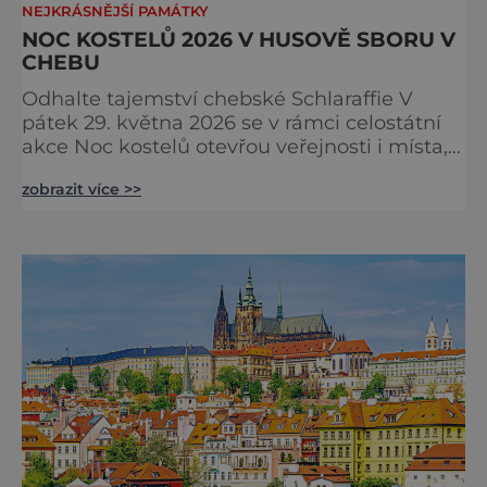
NEJKRÁSNĚJŠÍ PAMÁTKY
NOC KOSTELŮ 2026 V HUSOVĚ SBORU V
CHEBU
Odhalte tajemství chebské Schlaraffie V
pátek 29. května 2026 se v rámci celostátní
akce Noc kostelů otevřou veřejnosti i místa,
která běžně zůstávají skrytá. Jedním z
zobrazit více >>
nejzajímavějších bude bezesporu Husův
sbor Církve československé husitské v
Chebu (Vrbenského 14), který letos nabídne
večer plný historie, hudby, tajemství i
dobrodružství pro malé i velké návštěvníky.
Málokdo ví, že dnešní kos