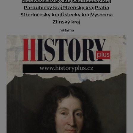
Moravskoslezský kraj
Olomoucký kraj
Pardubický kraj
Plzeňský kraj
Praha
Středočeský kraj
Ústecký kraj
Vysočina
Zlínský kraj
reklama