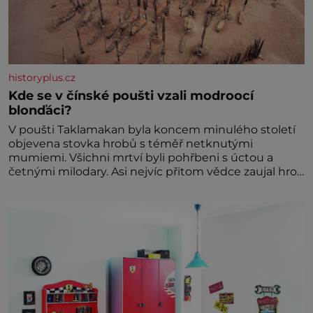
historyplus.cz
Kde se v čínské poušti vzali modroocí
blonďáci?
V poušti Taklamakan byla koncem minulého století
objevena stovka hrobů s téměř netknutými
mumiemi. Všichni mrtví byli pohřbeni s úctou a
četnými milodary. Asi nejvíc přitom vědce zaujal hrob
tříměsíčního chlapečka s modrou filcovou čapkou, z
níž se draly blonďaté vlásky. Fakt, že jsou těla
dávných lidí nesmírně dobře zachovalá, přičítají
odborníci zdejším klimatickým podmínkám. Sucho,
prosolené písky a extrémně