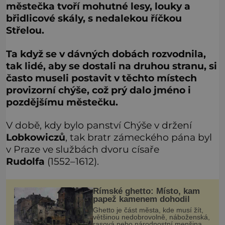
městečka tvoří mohutné lesy, louky a
břidlicové skály, s nedalekou říčkou
Střelou.
Ta když se v dávných dobách rozvodnila,
tak lidé, aby se dostali na druhou stranu, si
často museli postavit v těchto místech
provizorní chýše, což prý dalo jméno i
pozdějšímu městečku.
V době, kdy bylo panství Chýše v držení
Lobkowiczů
, tak bratr zámeckého pána byl
v Praze ve službách dvoru císaře
Rudolfa
(1552–1612).
Římské ghetto: Místo, kam
papež kamenem dohodil
Ghetto je část města, kde musí žít,
většinou nedobrovolně, náboženská,
rasová nebo národnostní menšina