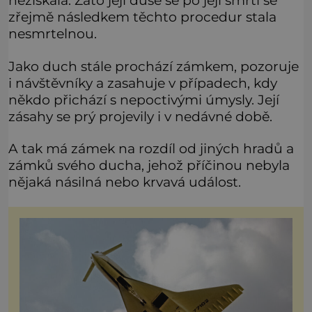
nezískala. Zato její duše se po její smrti se
zřejmě následkem těchto procedur stala
nesmrtelnou.
Jako duch stále prochází zámkem, pozoruje
i návštěvníky a zasahuje v případech, kdy
někdo přichází s nepoctivými úmysly. Její
zásahy se prý projevily i v nedávné době.
A tak má zámek na rozdíl od jiných hradů a
zámků svého ducha, jehož příčinou nebyla
nějaká násilná nebo krvavá událost.