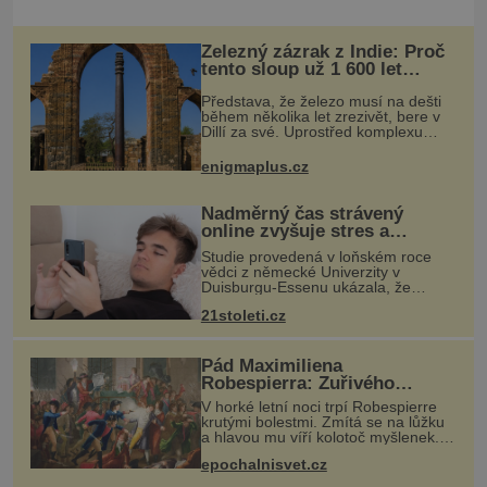
Železný zázrak z Indie: Proč
tento sloup už 1 600 let
nezná rez?
Představa, že železo musí na dešti
během několika let zrezivět, bere v
Dillí za své. Uprostřed komplexu
Qutb stojí více než sedm metrů
vysoký železný sloup, který už
enigmaplus.cz
přibližně 1 600 let odolává počasí
Nadměrný čas strávený
online zvyšuje stres a
zhoršuje náladu, ukazuje
Studie provedená v loňském roce
studie
vědci z německé Univerzity v
Duisburgu-Essenu ukázala, že
nadměrné trávení času online je
21stoleti.cz
spojeno s vyšší úrovní stresu, horší
náladou a vede k zanedbávání
dalších akti
Pád Maximiliena
Robespierra: Zuřivého
jakobína nikdo nelitoval?
V horké letní noci trpí Robespierre
krutými bolestmi. Zmítá se na lůžku
a hlavou mu víří kolotoč myšlenek.
Když se probere z mdlob, vzpomene
epochalnisvet.cz
si na jednu z pařížských jasnovidek,
kterou před lety navšt