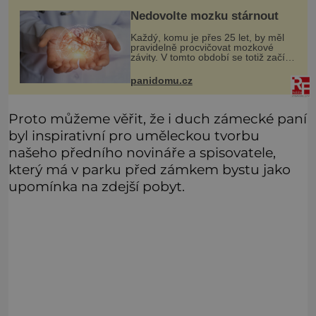
Nedovolte mozku stárnout
Každý, komu je přes 25 let, by měl
pravidelně procvičovat mozkové
závity. V tomto období se totiž začíná
zhoršovat paměť. Možná máte
problém vzpomenout si na jméno
panidomu.cz
kolegy z práce. Nebo marně v
paměti
Proto můžeme věřit, že i duch zámecké paní
byl inspirativní pro uměleckou tvorbu
našeho předního novináře a spisovatele,
který má v parku před zámkem bystu jako
upomínka na zdejší pobyt.