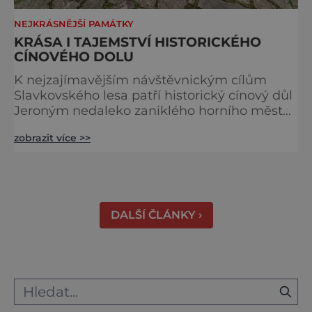
NEJKRÁSNĚJŠÍ PAMÁTKY
KRÁSA I TAJEMSTVÍ HISTORICKÉHO
CÍNOVÉHO DOLU
K nejzajímavějším návštěvnickým cílům
Slavkovského lesa patří historický cínový důl
Jeroným nedaleko zaniklého horního města
Čistá. Dolovat se v něm začalo už ve
zobrazit více >>
středověku. Národní kulturní památka je
dnes přístupná veřejnosti a hojně
vyhledávaná turisty, kteří si zde mohou učinit
poměrně konkrétní představu o namáhavé
práci tehdejších horníků. [gallery
DALŠÍ ČLÁNKY ›
ids="91631,91630,91632,91633,91634,91635,9