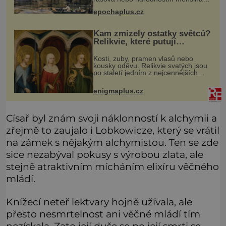
obyvatel. Bohaté historické
epochaplus.cz
zkušenosti mají s takovým životem
Židé. Už od středověku jsou totiž
Kam zmizely ostatky světců?
Relikvie, které putují
Evropou a dodnes budí úžas
Kosti, zuby, pramen vlasů nebo
kousky oděvu. Relikvie svatých jsou
po staletí jedním z nejcennějších
pokladů křesťanského světa.
Některé mají pečlivě doloženou
enigmaplus.cz
historii, jiné provází záhady, krádeže
Císař byl znám svoji náklonností k alchymii a
zřejmě to zaujalo i Lobkowicze, který se vrátil
na zámek s nějakým alchymistou. Ten se zde
sice nezabýval pokusy s výrobou zlata, ale
stejně atraktivním mícháním elixíru věčného
mládí.
Knížecí neteř lektvary hojně užívala, ale
přesto nesmrtelnost ani věčné mládí tím