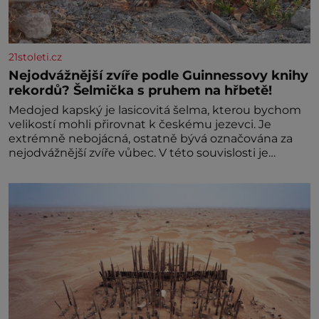
21stoleti.cz
Nejodvážnější zvíře podle Guinnessovy knihy
rekordů? Šelmička s pruhem na hřbetě!
Medojed kapský je lasicovitá šelma, kterou bychom
velikostí mohli přirovnat k českému jezevci. Je
extrémně nebojácná, ostatně bývá označována za
nejodvážnější zvíře vůbec. V této souvislosti je
dokonc