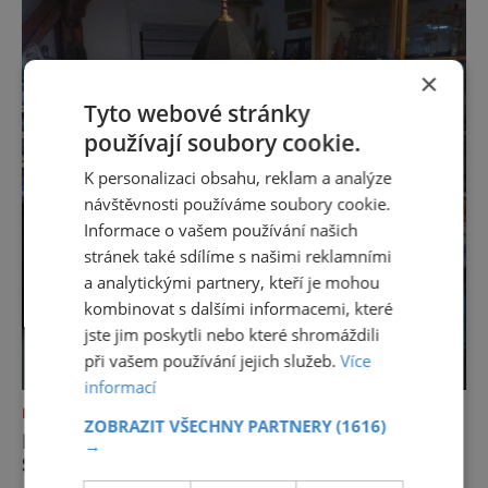
×
Tyto webové stránky
používají soubory cookie.
K personalizaci obsahu, reklam a analýze
návštěvnosti používáme soubory cookie.
Informace o vašem používání našich
stránek také sdílíme s našimi reklamními
a analytickými partnery, kteří je mohou
kombinovat s dalšími informacemi, které
jste jim poskytli nebo které shromáždili
při vašem používání jejich služeb.
Více
informací
NEJKRÁSNĚJŠÍ PAMÁTKY
ZOBRAZIT VŠECHNY PARTNERY
(1616)
MODEL FRANTIŠKOLÁZEŇSKÉ
→
SYNAGOGY V SOUVISLOSTECH