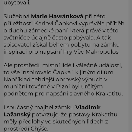
ubytovali.
Služebná
Marie Havránková
při této
příležitosti Karlovi Čapkovi vyprávěla příběh
o duchu zámecké paní, která právě v této
světničce údajně často pobývala. A tak
spisovatel získal během pobytu na zámku
inspiraci pro napsání hry Věc Makropulos.
Ale prostředí, místní lidé i válečné události,
to vše inspirovalo Čapka i k jiným dílům.
Například tehdejší obrovský výbuch v
muniční továrně v Plzni byl určitým
podnětem pro napsání slavného Krakatitu.
I současný majitel zámku
Vladimír
Lažanský
potvrzuje, že postavy Krakatitu
měly předlohy ve skutečných lidech z
prostředí Chýše.