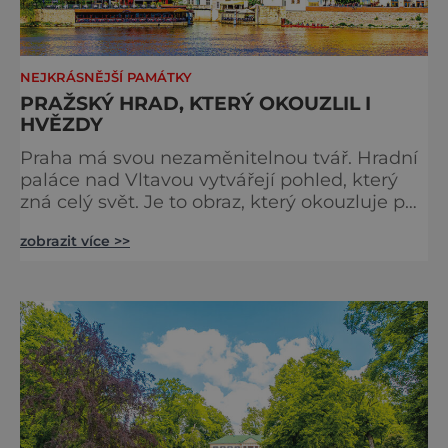
NEJKRÁSNĚJŠÍ PAMÁTKY
PRAŽSKÝ HRAD, KTERÝ OKOUZLIL I
HVĚZDY
Praha má svou nezaměnitelnou tvář. Hradní
paláce nad Vltavou vytvářejí pohled, který
zná celý svět. Je to obraz, který okouzluje po
staletí a nikdy nezevšední. Neexistuje snad
zobrazit více >>
jediný Čech, který by ho neznal. Pražský hrad
se objevuje na pohlednicích, ve filmech i na
fotkách. A kdo si plánuje výlet do naší
metropole, má ho na seznamu mí