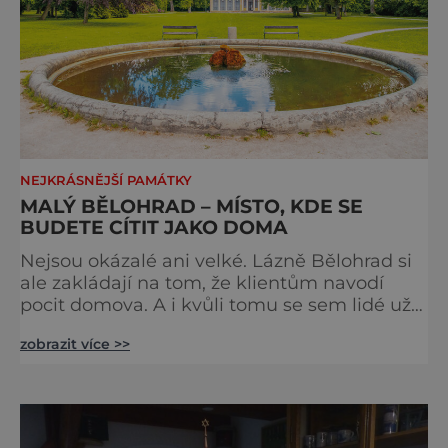
NEJKRÁSNĚJŠÍ PAMÁTKY
MALÝ BĚLOHRAD – MÍSTO, KDE SE
BUDETE CÍTIT JAKO DOMA
Nejsou okázalé ani velké. Lázně Bělohrad si
ale zakládají na tom, že klientům navodí
pocit domova. A i kvůli tomu se sem lidé už
zhruba 130 let rádi vracejí. Nejsou tu obří
zobrazit více >>
lázeňské koncerty ani velkolepé akce.
Dokonce tu nenajdete ani pravou kolonádu.
Ne že by tu nebyla. Ale mnoho lidí si jí
nevšimne, ani se jí kolonáda vlastně neříká.
Je to pro