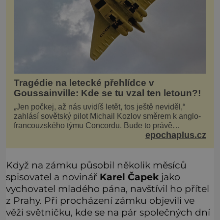
Tragédie na letecké přehlídce v
Goussainville: Kde se tu vzal ten letoun?!
„Jen počkej, až nás uvidíš letět, tos ještě neviděl,“
zahlásí sovětský pilot Michail Kozlov směrem k anglo-
francouzského týmu Concordu. Bude to právě
epochaplus.cz
konkurenční boj, co bude stát za smrtí celé 6členné
posádky Tupoleva Tu-144, zničením několika domů,
usmrcením 8 lidí na zemi (z toho 3 dětí) a 60 váž
Když na zámku působil několik měsíců
spisovatel a novinář
Karel Čapek
jako
vychovatel mladého pána, navštívil ho přítel
z Prahy. Při procházení zámku objevili ve
věži světničku, kde se na pár společných dní