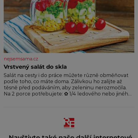
nejsemsama.cz
Vrstvený salát do skla
Salát na cesty i do práce můžete různě obměňovat
podle toho, co máte doma. Zálivkou ho zalijte až
těsně před podáváním, aby zeleninu nerozmočila.
Na 2 porce potřebujete: ✿ 1/4 ledového nebo jiného
salátu (římský salát, polníček…) ✿ 1 malá konzerva
kukuřice ✿ ½ okurky ✿ 2 rajčata Zálivka: ✿ 4 lžíce
olivového oleje ✿ 1 lžíci citronové šťávy ✿ ½ stroužku
Navštivte také naše další internetové