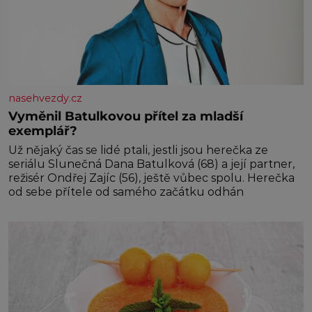
nasehvezdy.cz
Vyměnil Batulkovou přítel za mladší
exemplář?
Už nějaký čas se lidé ptali, jestli jsou herečka ze
seriálu Slunečná Dana Batulková (68) a její partner,
režisér Ondřej Zajíc (56), ještě vůbec spolu. Herečka
od sebe přítele od samého začátku odhán