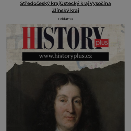
Středočeský kraj
Ústecký kraj
Vysočina
Zlínský kraj
reklama