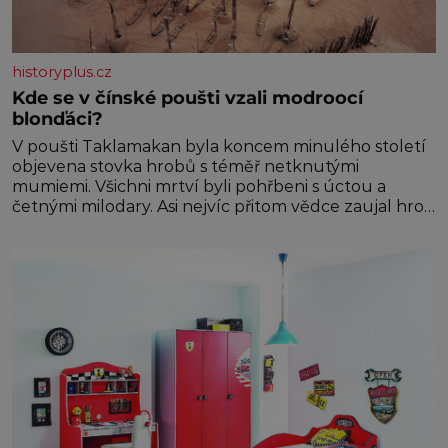
historyplus.cz
Kde se v čínské poušti vzali modroocí
blonďáci?
V poušti Taklamakan byla koncem minulého století
objevena stovka hrobů s téměř netknutými
mumiemi. Všichni mrtví byli pohřbeni s úctou a
četnými milodary. Asi nejvíc přitom vědce zaujal hrob
tříměsíčního chlapečka s modrou filcovou čapkou, z
níž se draly blonďaté vlásky. Fakt, že jsou těla
dávných lidí nesmírně dobře zachovalá, přičítají
odborníci zdejším klimatickým podmínkám. Sucho,
prosolené písky a extrémně