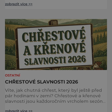
zobrazit více >>
vojensko-historických skupin a Národní
technické muzeum Vás zvou na 24. ročník
tradiční Audience u císaře Karla I. Audience
proběhne v sobotu 16. května v Brandýs nad
Labem-Staré Boleslavi. Akci již tradičně
zahájíme přivítáním historick
OSTATNÍ
CHŘESTOVÉ SLAVNOSTI 2026
Víte, jak chutná chřest, který byl ještě před
pár hodinami v zemi? Chřestové a křenové
slavnosti jsou každoročním vrcholem sezóny,
kdy se brány farmy otevírají veřejnosti, aby
zobrazit více >>