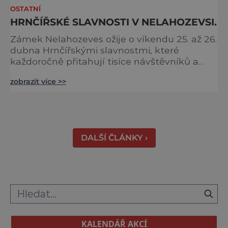
OSTATNÍ
HRNČÍŘSKÉ SLAVNOSTI V NELAHOZEVSI.
Zámek Nelahozeves ožije o víkendu 25. až 26.
dubna Hrnčířskými slavnostmi, které
každoročně přitahují tisíce návštěvníků a
patří mezi největší akce svého druhu ve
zobrazit více >>
Středočeském kraji. Areál renesančního
zámku se na jeden víkend promění v živou
přehlídku tradičních řemesel, kde se
propojuje historie, řemeslná zručnost i
zábavný program pro celou rodinu. Otevřeno
DALŠÍ ČLÁNKY ›
bude také v blízkém interaktivním muz
KALENDÁŘ AKCÍ