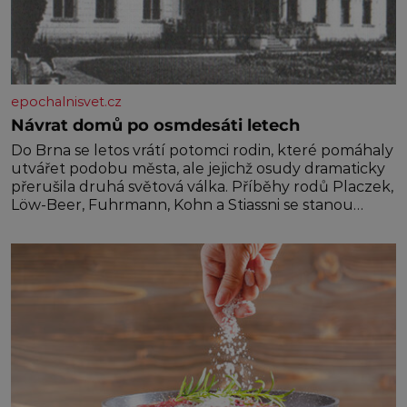
epochalnisvet.cz
Návrat domů po osmdesáti letech
Do Brna se letos vrátí potomci rodin, které pomáhaly
utvářet podobu města, ale jejichž osudy dramaticky
přerušila druhá světová válka. Příběhy rodů Placzek,
Löw-Beer, Fuhrmann, Kohn a Stiassni se stanou
jednou z hlavních dramaturgických linií festivalu
židovské kultury ŠTETL FEST 2026. Některé návraty
nejsou jednoduché. Místa, která si člověk pamatuje z
rodinných vyprávění, už dávno