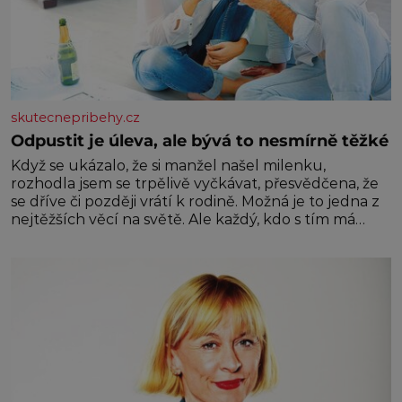
skutecnepribehy.cz
Odpustit je úleva, ale bývá to nesmírně těžké
Když se ukázalo, že si manžel našel milenku,
rozhodla jsem se trpělivě vyčkávat, přesvědčena, že
se dříve či později vrátí k rodině. Možná je to jedna z
nejtěžších věcí na světě. Ale každý, kdo s tím má
nějaké zkušenosti, se zapřísahá, že pokud odpustíte,
znatelně se vám uleví. Když se ke mně doneslo, že si
manžel pořídil milenku,