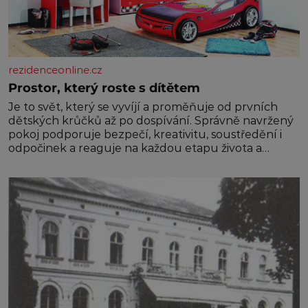
rezidenceonline.cz
Prostor, který roste s dítětem
Je to svět, který se vyvíjí a proměňuje od prvních
dětských krůčků až po dospívání. Správně navržený
pokoj podporuje bezpečí, kreativitu, soustředění i
odpočinek a reaguje na každou etapu života a
specifické potřeby dítěte. Pro nejmenší je klíčová
jednoduchost, měkkost a bezpečí, proto by pokoj
miminka měl působit především klidně a útulně.
Předškolní věk je