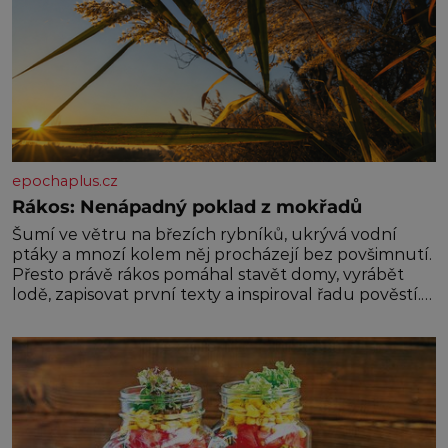
epochaplus.cz
Rákos: Nenápadný poklad z mokřadů
Šumí ve větru na březích rybníků, ukrývá vodní
ptáky a mnozí kolem něj procházejí bez povšimnutí.
Přesto právě rákos pomáhal stavět domy, vyrábět
lodě, zapisovat první texty a inspiroval řadu pověstí.
Tato skromná, ale užitečná rostlina provází člověka
už tisíce let. Většina lidí vnímá rákos jen jako
obyčejnou kulisu letního koupání. Stačí se však
podívat