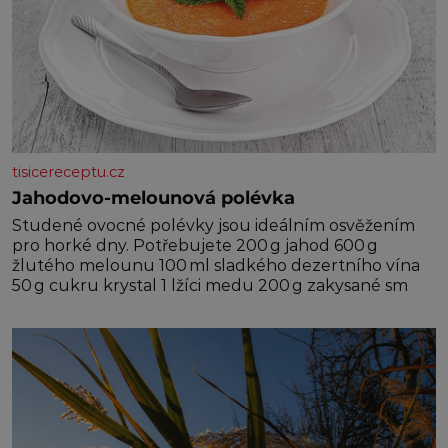
tisicereceptu.cz
Jahodovo-melounová polévka
Studené ovocné polévky jsou ideálním osvěžením
pro horké dny. Potřebujete 200 g jahod 600 g
žlutého melounu 100 ml sladkého dezertního vína
50 g cukru krystal 1 lžíci medu 200 g zakysané sm