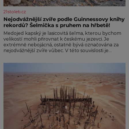
21stoleti.cz
Nejodvážnější zvíře podle Guinnessovy knihy
rekordů? Šelmička s pruhem na hřbetě!
Medojed kapský je lasicovitá šelma, kterou bychom
velikostí mohli přirovnat k českému jezevci. Je
extrémně nebojácná, ostatně bývá označována za
nejodvážnější zvíře vůbec. V této souvislosti je
dokonc