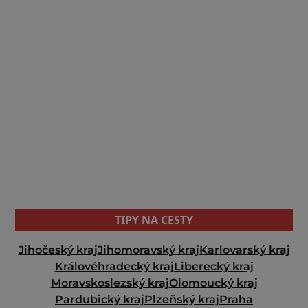
TIPY NA CESTY
Jihočeský kraj
Jihomoravský kraj
Karlovarský kraj
Královéhradecký kraj
Liberecký kraj
Moravskoslezský kraj
Olomoucký kraj
Pardubický kraj
Plzeňský kraj
Praha