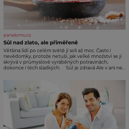
panidomu.cz
Sůl nad zlato, ale přiměřeně
Většina lidí po celém světě jí soli až moc. Často i
nevědomky, protože netuší, jak velké množství se jí
skrývá v průmyslově vyráběných potravinách,
dokonce i těch sladkých. Sůl je zdravá Ale v ani ne
třetinovém množství, než je pro většinu populace
běžné. Její základní složky– sodík a chlór – jsou
zásadní pro správné hospodaření