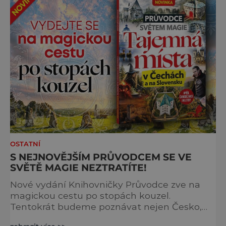
OSTATNÍ
S NEJNOVĚJŠÍM PRŮVODCEM SE VE
SVĚTĚ MAGIE NEZTRATÍTE!
Nové vydání Knihovničky Průvodce zve na
magickou cestu po stopách kouzel.
Tentokrát budeme poznávat nejen Česko,
ale zavítáme i k sousedům na Slovensko. O