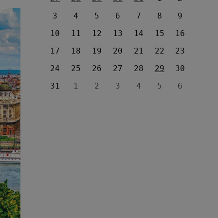
3
4
5
6
7
8
9
10
11
12
13
14
15
16
17
18
19
20
21
22
23
24
25
26
27
28
29
30
31
1
2
3
4
5
6