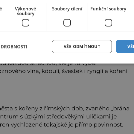
é
Výkonové
Soubory cílení
Funkční soubory
soubory
ODROBNOSTI
VŠE ODMÍTNOUT
VŠ
od každou střechou, ale je tu výběr
nového vína, kdoulí, švestek i rynglí a koření
města s kořeny z římských dob, zvaného „brána
centrum s úzkými středověkými uličkami je
áren vychlazené tokajské je přímo povinnost.