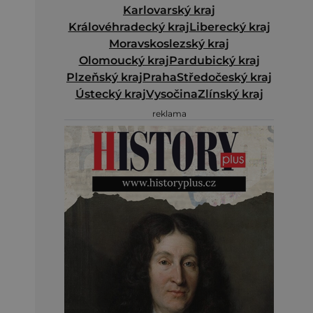
Karlovarský kraj
Královéhradecký kraj
Liberecký kraj
Moravskoslezský kraj
Olomoucký kraj
Pardubický kraj
Plzeňský kraj
Praha
Středočeský kraj
Ústecký kraj
Vysočina
Zlínský kraj
reklama