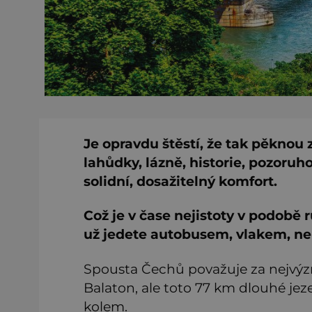
Je opravdu štěstí, že tak pěknou
lahůdky, lázně, historie, pozoruh
solidní,
dosažitelný komfort.
Což je v čase nejistoty v podobě 
už jedete autobusem, vlakem, neb
Spousta Čechů považuje za nejvýz
Balaton, ale toto 77 km dlouhé jez
kolem.