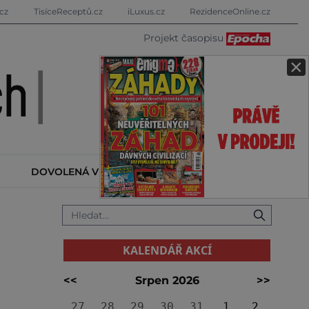
cz
TisíceReceptů.cz
iLuxus.cz
RezidenceOnline.cz
Projekt časopisu
×
DOVOLENÁ V ZAHRANIČÍ
KALENDÁŘ AKCÍ
KALENDÁŘ AKCÍ
<<
Srpen 2026
>>
27
28
29
30
31
1
2