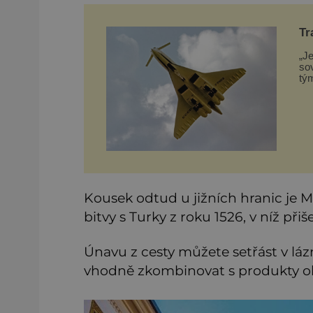
Tr
se
„Je
so
tý
za
něk
vá
Kousek odtud u jižních hranic j
bitvy s Turky z roku 1526, v níž přiš
Únavu z cesty můžete setřást v láz
vhodně zkombinovat s produkty ok