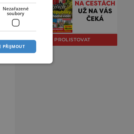
Nezařazené
soubory
PROLISTOVAT
E PŘIJMOUT