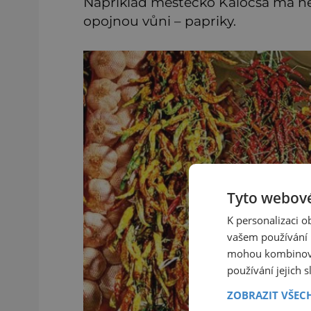
Například městečko Kalocsa má ne
opojnou vůni – papriky.
Tyto webové
K personalizaci 
vašem používání n
mohou kombinovat
používání jejich 
ZOBRAZIT VŠEC