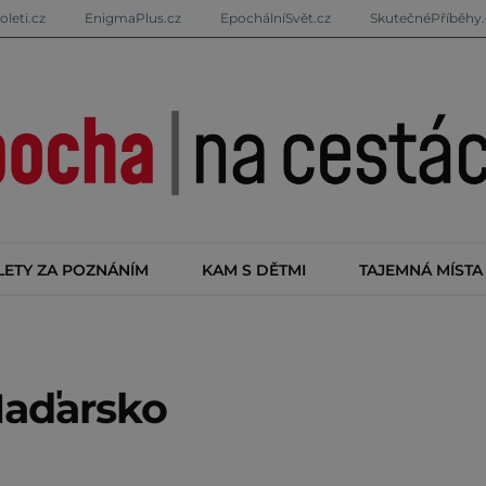
oleti.cz
EnigmaPlus.cz
EpochálníSvět.cz
SkutečnéPříběhy.
LETY ZA POZNÁNÍM
KAM S DĚTMI
TAJEMNÁ MÍSTA
Maďarsko