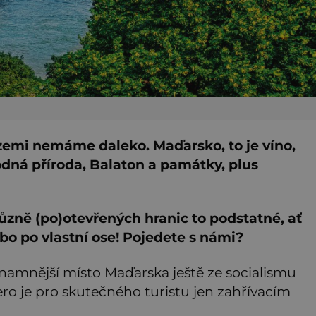
 zemi nemáme daleko. Maďarsko, to je víno,
odná příroda, Balaton a památky, plus
různě (po)otevřených hranic to podstatné, ať
o po vlastní ose! Pojedete s námi?
namnější místo Maďarska ještě ze socialismu
ero je pro skutečného turistu jen zahřívacím