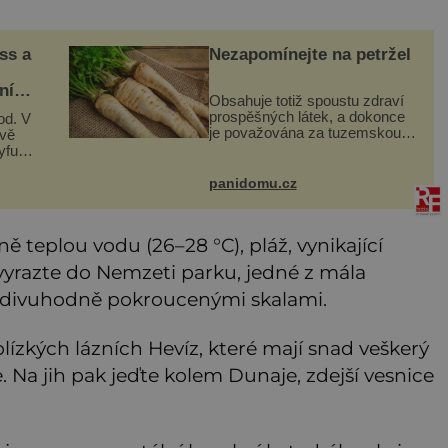
ss a
Nezapomínejte na petržel
:
ní
Obsahuje totiž spoustu zdraví
prospěšných látek, a dokonce
od. V
je považována za tuzemskou
ově
superpotravinu. Zázrak plný
yfuss
vitaminů V petrželi najdete
ytky
vitaminy B1, B2, B3, B6,
 po
panidomu.cz
provitamin A, vitamin E a
esu
ě teplou vodu (26–28 °C), pláž, vynikající
 vyrazte do Nemzeti parku, jedné z mála
odivuhodně pokroucenými skalami.
lízkých lázních Hevíz, které mají snad veškerý
. Na jih pak jeďte kolem Dunaje, zdejší vesnice