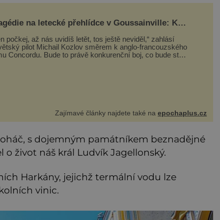
agédie na letecké přehlídce v Goussainville: Kde
 tu vzal ten letoun?!
n počkej, až nás uvidíš letět, tos ještě neviděl,“ zahlásí
větský pilot Michail Kozlov směrem k anglo-francouzského
mu Concordu. Bude to právě konkurenční boj, co bude stát
 smrtí celé 6členné posádky Tupoleva Tu-144, zničením
olika domů, usmrcením 8 lidí na zemi (z toho 3 dětí) a 60
ž
Zajímavé články najdete také na
epochaplus.cz
e Moháč, s dojemným památníkem beznadějné
el o život náš král Ludvík Jagellonský.
ních Harkány, jejichž termální vodu lze
olních vinic.