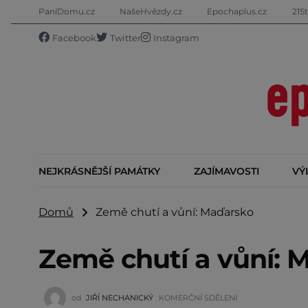
PaníDomu.cz
NašeHvězdy.cz
Epochaplus.cz
21St
Facebook
Twitter
Instagram
NEJKRÁSNĚJŠÍ PAMÁTKY
ZAJÍMAVOSTI
VÝ
Domů
Země chutí a vůní: Maďarsko
Země chutí a vůní: 
od
JIŘÍ NECHANICKÝ
KOMERČNÍ SDĚLENÍ