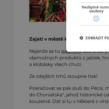
Nezbytně nutn
soubory
ZOBRAZIT P
Zajati v městě koření
Nejenže se tu
papričky
suší snad p
všemožných produktů z jablek, hroz
a klobásky všech chutí.
Ze zdejších trhů stoupne tlak!
Pokračovat se pak sluší do Pécsi, 
do Chorvatska“, jehož historické 
kouzelné. Dát si tu v některé z vin