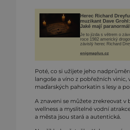
Herec Richard Dreyfu
muzikant Dave Grohl
Jaké mají paranormál
zážitky?
Je to jízda s větrem o záv
roce 1982 americký drog
závislý herec Richard Dre
(*1947) ztratí poslední zb
sebezáchovy a prohání se
enigmaplus.cz
silnicích ve svém merced
jako utržený ze řetězu.
Poté, co si užijete jeho nadprůměrn
langoše a víno z pobřežních vinic,
maďarských pahorkatin s lesy a p
A znaveni se můžete zrekreovat v b
wellness a myslitelné vodní atrakce
a města jsou stará a autentická.