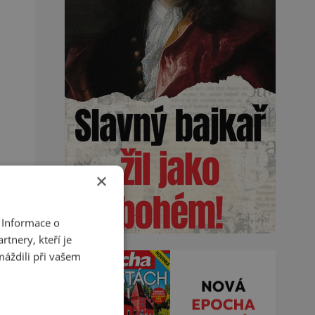
×
 Informace o
tnery, kteří je
máždili při vašem