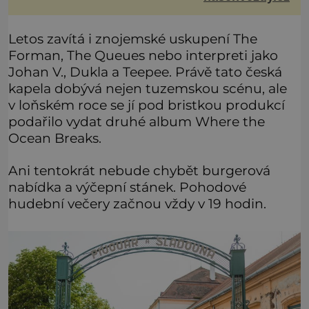
samotnému do smíchu zrovna nebylo. Do poslední
chvíle bojoval hlavně svým optimismem a vti
Letos zavítá i znojemské uskupení The
Forman, The Queues nebo interpreti jako
Johan V., Dukla a Teepee. Právě tato česká
kapela dobývá nejen tuzemskou scénu, ale
v loňském roce se jí pod bristkou produkcí
podařilo vydat druhé album Where the
Ocean Breaks.
Ani tentokrát nebude chybět burgerová
nabídka a výčepní stánek. Pohodové
hudební večery začnou vždy v 19 hodin.