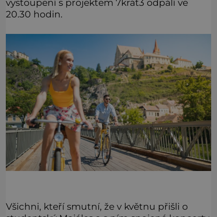
vystoupení s projektem 7krát3 odpálí ve
20.30 hodin.
Všichni, kteří smutní, že v květnu přišli o