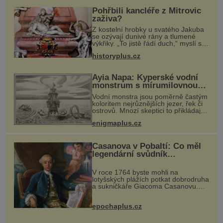
Pohřbili kancléře z Mitrovic
zaživa?
Z kostelní hrobky u svatého Jakuba
se ozývají dunivé rány a tlumené
výkřiky. „To jistě řádí duch,“ myslí si
pověrčiví lidé. Ani za dvě kopy grošů
historyplus.cz
by se nikdo neodvážil podzemní
hrobku otevřít a její p
Ayia Napa: Kyperské vodní
monstrum s mírumilovnou
povahou
Vodní monstra jsou poměrně častým
koloritem nejrůznějších jezer, řek či
ostrovů. Mnozí skeptici to přikládají
hlavně snaze dané místo zviditelnit a
enigmaplus.cz
přitáhnout k němu pozornost
záhadám nakloněných turi
Casanova v Pobaltí: Co měl
legendární svůdník
společného se svobodnými
zednáři?
V roce 1764 byste mohli na
lotyšských plážích potkat dobrodruha
a sukničkáře Giacoma Casanovu.
Jeho cesta k Baltskému moři však
nebyla turistickým výletem, ale ryze
epochaplus.cz
pracovní cestou se zištnými úmysly.