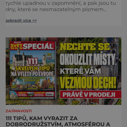
rychle upadnou v zapomnění, a pak jsou tu
dny, které se nesmazatelným písmem
otisknou do lidské historie, a je jedno, jestli
zobrazit více >>
dojde k významnému objevu nebo děsivé
katastrofě. Vezměte si k ruce kalendář a
projděte společně s námi historii křížem
krážem. Je 10. dubna roku 49 př. n. l. a na
břehu říčky Rubikon pronáší Gaius Julius
Caesar svou slavnou vě
ZAJÍMAVOSTI
111 TIPŮ, KAM VYRAZIT ZA
DOBRODRUŽSTVÍM, ATMOSFÉROU A