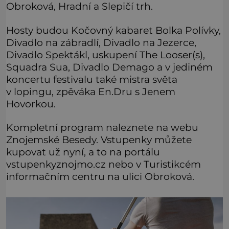
Obroková, Hradní a Slepičí trh.
Hosty budou Kočovný kabaret Bolka Polívky,
Divadlo na zábradlí, Divadlo na Jezerce,
Divadlo Spektákl, uskupení The Looser(s),
Squadra Sua, Divadlo Demago a v jediném
koncertu festivalu také mistra světa
v lopingu, zpěváka En.Dru s Jenem
Hovorkou.
Kompletní program naleznete na webu
Znojemské Besedy. Vstupenky můžete
kupovat už nyní, a to na portálu
vstupenkyznojmo.cz nebo v Turistikcém
informačním centru na ulici Obroková.