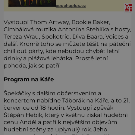
své historie je mrkev všechno
možné, jen ne oranžová. Je fialová,
epochaplus.cz
žlutá, bílá, někdy dokonce téměř
černá.
Vystoupí Thom Artway, Bookie Baker,
Cimbálová muzika Antonína Stehlíka s hosty,
Tereza Wrau, Spokotrio, Diva Baara, Voices a
další. Kromě toho se můžete těšit na páteční
chill out párty, kde nebudou chybět letní
drinky a plážová lehátka. Prostě letní
pohoda, jak se patří.
Program na Káře
Špekáčky s dalším občerstvením a
koncertem nabídne Táborák na Káře, a to 21.
července od 18 hodin. Vystoupí zpěvák
Štěpán Hebík, který v květnu získal hudební
cenu Anděl a patří k největším objevům
hudební scény za uplynulý rok. Jeho