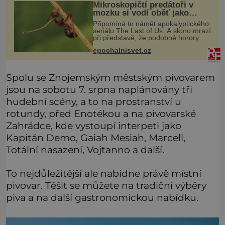
Mikroskopičtí predátoři v
mozku si vodí oběť jako
loutku
Připomíná to námět apokalyptického
seriálu The Last of Us. A skoro mrazí
při představě, že podobné horory
probíhají v přírodě běžně – s tím
epochalnisvet.cz
rozdílem, že nejde pouze o infekce
parazitickou houbou a že
Spolu se Znojemským městským pivovarem
jsou na sobotu 7. srpna naplánovány tři
hudební scény, a to na prostranství u
rotundy, před Enotékou a na pivovarské
Zahrádce, kde vystoupí interpeti jako
Kapitán Demo, Gaiah Mesiah, Marcell,
Totální nasazení, Vojtanno a další.
To nejdůležitější ale nabídne právě místní
pivovar. Těšit se můžete na tradiční výběry
piva a na další gastronomickou nabídku.