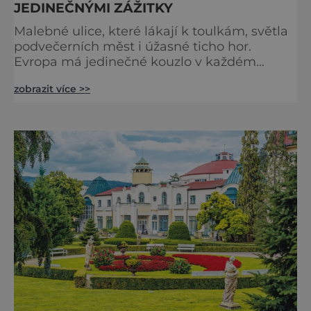
JEDINEČNÝMI ZÁŽITKY
Malebné ulice, které lákají k toulkám, světla
podvečerních měst i úžasné ticho hor.
Evropa má jedinečné kouzlo v každém
období. Nové číslo Světa na dlani Speciál vás
zobrazit více >>
zve na cestu plnou inspirace, dobrodružství i
romantiky. Přinášíme vám 111 skvělých tipů,
kam vyrazit. Objevte krásu Evropy v celé její
podobě. Města s neopakovatelnou
atmosférou Vydejte se s námi na prohlídku
měst, která patří k