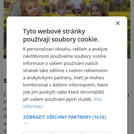
×
Tyto webové stránky
používají soubory cookie.
K personalizaci obsahu, reklam a analýze
návštěvnosti používáme soubory cookie.
Informace o vašem používání našich
stránek také sdílíme s našimi reklamními
a analytickými partnery, kteří je mohou
Slavnosti okurek
kombinovat s dalšími informacemi, které
jste jim poskytli nebo které shromáždili
I tyto slavnosti prošly několika změnami. Tou
při vašem používání jejich služeb.
Více
nejzásadnější je přesun z Masarykova
informací
náměstí na ulici Hradní, kde pomocí
dekorací a stánků s nejrůznější nabídkou
ZOBRAZIT VŠECHNY PARTNERY
(1616)
→
vzniknou farmářské trhy se znojemskou
okurkou v čele.