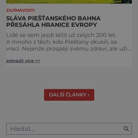
ZAJÍMAVOSTI
SLÁVA PIEŠŤANSKÉHO BAHNA
PŘESÁHLA HRANICE EVROPY
Lidé se sem jezdí léčit už celých 200 let.
A mnoho z těch, kdo Piešťany okusili, se
vrací. Nejenže prospějí svému zdraví, ale užijí
si tu i bohatý společenský život. Když se
zobrazit více >>
řekne slovenské lázně, Piešťany bývají první
volbou. Jejich věhlas je mezinárodní. A není
divu. Město rozprostřené na březích řeky
Váhu je proslulé termálními prameny
DALŠÍ ČLÁNKY ›