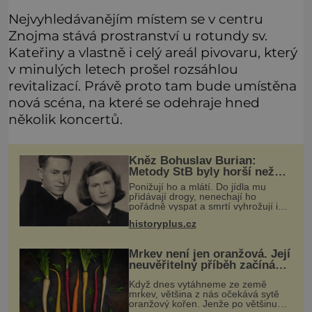
Nejvyhledávanějím místem se v centru
Znojma stává prostranství u rotundy sv.
Kateřiny a vlastně i celý areál pivovaru, který
v minulých letech prošel rozsáhlou
revitalizací. Právě proto tam bude umístěna
nová scéna, na které se odehraje hned
několik koncertů.
Kněz Bohuslav Burian:
Metody StB byly horší než
gestapácké trýznění
Ponižují ho a mlátí. Do jídla mu
přidávají drogy, nenechají ho
pořádně vyspat a smrtí vyhrožují i
jeho nejbližším. Burian kruté týrání
historyplus.cz
nevydrží a estébákům podepíše
všechno, co po něm chtějí. Svým
pod
Mrkev není jen oranžová. Její
neuvěřitelný příběh začíná
fialovou barvou
Když dnes vytáhneme ze země
mrkev, většina z nás očekává sytě
oranžový kořen. Jenže po většinu