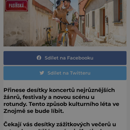
Sdílet na Facebooku
Sdílet na Twitteru
Přinese desítky koncertů nejrůznějších
žánrů, festivaly a novou scénu u
rotundy. Tento způsob kulturního léta ve
Znojmě se bude líbit.
Čekají vás desítky zážitkových večerů u