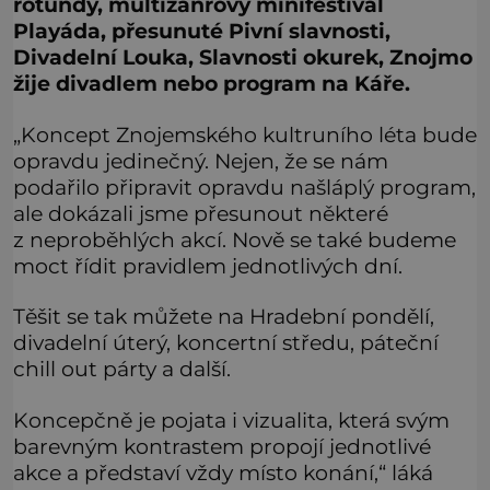
rotundy, multižánrový minifestival
Playáda, přesunuté Pivní slavnosti,
Divadelní Louka, Slavnosti okurek, Znojmo
žije divadlem nebo program na Káře.
„Koncept Znojemského kultruního léta bude
opravdu jedinečný. Nejen, že se nám
podařilo připravit opravdu našláplý program,
ale dokázali jsme přesunout některé
z neproběhlých akcí. Nově se také budeme
moct řídit pravidlem jednotlivých dní.
Těšit se tak můžete na Hradební pondělí,
divadelní úterý, koncertní středu, páteční
chill out párty a další.
Koncepčně je pojata i vizualita, která svým
barevným kontrastem propojí jednotlivé
akce a představí vždy místo konání,“ láká