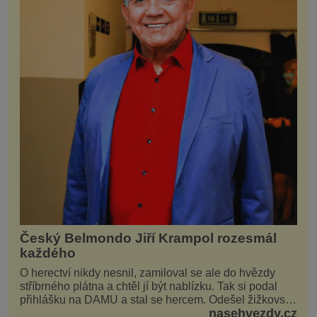
Český Belmondo Jiří Krampol rozesmál
každého
O herectví nikdy nesnil, zamiloval se ale do hvězdy
stříbrného plátna a chtěl jí být nablízku. Tak si podal
přihlášku na DAMU a stal se hercem. Odešel žižkovský
nasehvezdy.cz
matador, který všude rozdával humor, i když jemu