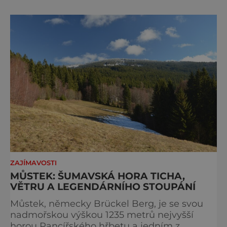
zachovat místo, kvůli němuž sem lidé
přijíždějí. Nejde o boj proti turistům. Jde o
ochranu krajiny, která už nechce být obětí
vlastního úspě
ZAJÍMAVOSTI
MŮSTEK: ŠUMAVSKÁ HORA TICHA,
VĚTRU A LEGENDÁRNÍHO STOUPÁNÍ
Můstek, německy Brückel Berg, je se svou
nadmořskou výškou 1235 metrů nejvyšší
horou Pancířského hřbetu a jedním z