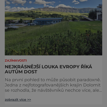
ZAJÍMAVOSTI
NEJKRÁSNĚJŠÍ LOUKA EVROPY ŘÍKÁ
AUTŮM DOST
Na první pohled to může působit paradoxně.
Jedna z nejfotografovanějších krajin Dolomit
se rozhodla, že návštěvníků nechce více, ale
méně. Alpe di Siusi, největší vysokohorská
zobrazit více >>
louka v Evropě, zavádí od léta 2026 nová
pravidla příjezdu, která mají jediný cíl –