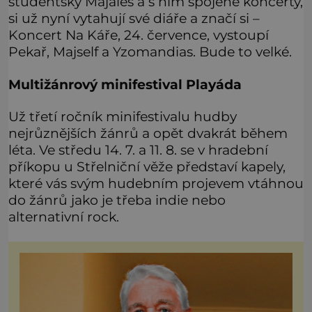
studentský Majáles a s ním spojené koncerty,
si už nyní vytahují své diáře a značí si –
Koncert Na Káře, 24. července, vystoupí
Pekař, Majself a Yzomandias. Bude to velké.
Multižánrový minifestival Playáda
Už třetí ročník minifestivalu hudby
nejrůznějších žánrů a opět dvakrát během
léta. Ve středu 14. 7. a 11. 8. se v hradební
příkopu u Střelniční věže představí kapely,
které vás svým hudebním projevem vtáhnou
do žánrů jako je třeba indie nebo
alternativní rock.