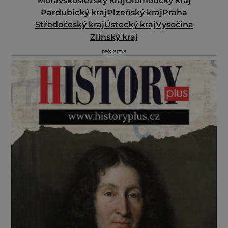
Moravskoslezský kraj
Olomoucký kraj
Pardubický kraj
Plzeňský kraj
Praha
Středočeský kraj
Ústecký kraj
Vysočina
Zlínský kraj
reklama