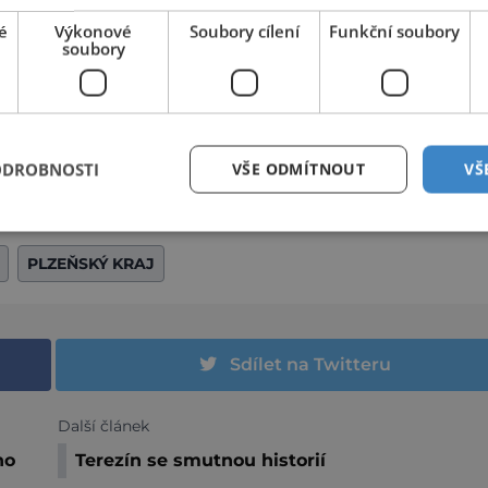
é
Výkonové
Soubory cílení
Funkční soubory
soubory
ODROBNOSTI
VŠE ODMÍTNOUT
VŠ
KÁ ZAHRADA MĚSTA PLZNĚ
PLZEŇSKÝ KRAJ
Sdílet na Twitteru
Další článek
ho
Terezín se smutnou historií