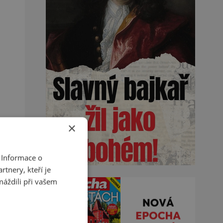
×
 Informace o
tnery, kteří je
máždili při vašem