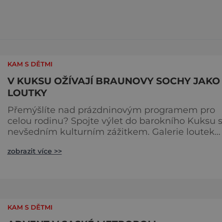
KAM S DĚTMI
V KUKSU OŽÍVAJÍ BRAUNOVY SOCHY JAKO
LOUTKY
Přemýšlíte nad prázdninovým programem pro
celou rodinu? Spojte výlet do barokního Kuksu 
nevšedním kulturním zážitkem. Galerie loutek
Kuks v historickém Comoedien-Hausu zve na
zobrazit více >>
stálou expozici Braunova socha loutkou. Jde o
unikátní cyklus soch-loutek inspirovaných
sochami Matyáše Bernarda Brauna nejen z Kuk
Výstava Braunova socha loutkou představuje
padesát autorských loutek řezbáře a scénog
KAM S DĚTMI