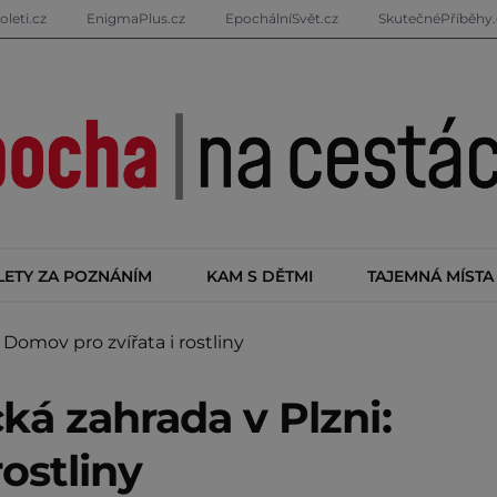
oleti.cz
EnigmaPlus.cz
EpochálníSvět.cz
SkutečnéPříběhy.
LETY ZA POZNÁNÍM
KAM S DĚTMI
TAJEMNÁ MÍSTA
Domov pro zvířata i rostliny
ká zahrada v Plzni:
ostliny