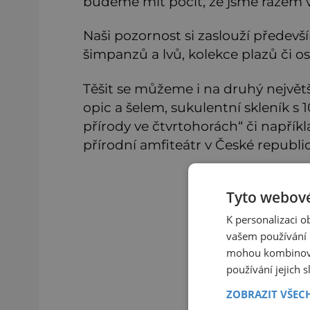
budeme mít pocit, že jsme rázem 
Naši pozornost si zaslouží předevš
šimpanzů a lvů, kolekce plazů či o
Těšit se můžeme i na druhý největ
opic a šelem, sukulentní skleník s
přírody ve čtvrtohorách“ či napřík
přírodní amfiteátr v České republic
Tyto webové
K personalizaci 
vašem používání n
mohou kombinovat
používání jejich 
ZOBRAZIT VŠEC