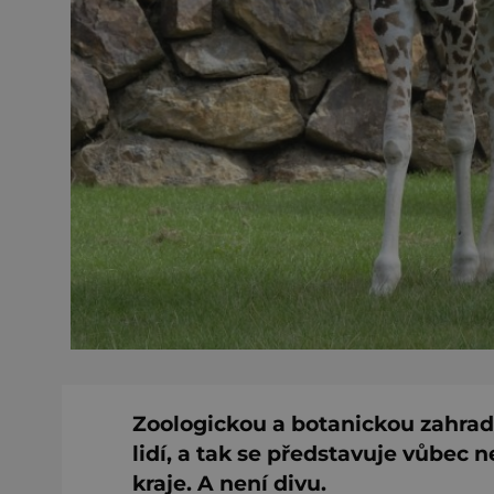
Zoologickou a botanickou zahradu
lidí, a tak se představuje vůbec 
kraje. A není divu.