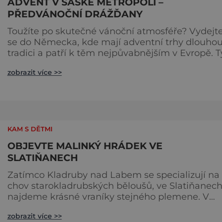
ADVENT V SASKÉ METROPOLI –
PŘEDVÁNOČNÍ DRÁŽĎANY
Toužíte po skutečné vánoční atmosféře? Vydejt
se do Německa, kde mají adventní trhy dlouho
tradici a patří k těm nejpůvabnějším v Evropě. T
nejbližší českým hranicím najdete v Drážďanech
zobrazit více >>
začínají 26. 11. 2025 a potrvají do 24. 12. 2025. A st
za to je zažít na vlastní kůži. S norimberským
Christkindlesmarktem se drážďanské vánoční t
každoročně přetahují o pozici
nejnavštěvovanějších t
KAM S DĚTMI
OBJEVTE MALINKÝ HRÁDEK VE
SLATIŇANECH
Zatímco Kladruby nad Labem se specializují na
chov starokladrubských běloušů, ve Slatiňanec
najdeme krásné vraníky stejného plemene. V
hipologickém muzeu v budově zámku se dozvít
zobrazit více >>
více o chovu těchto koní, jsou tu vystaveny