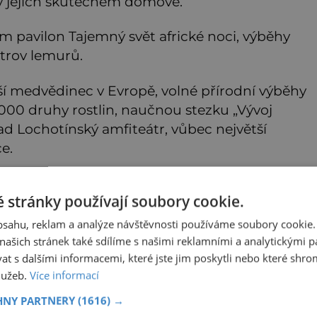
v jejich skutečném domově.
ím pavilon Tajemný svět africké noci, výběhy
strov lemurů.
ší medvědinec v Evropě, volné přírodní výběhy
 1000 druhy rostlin, naučnou stezku „Vývoj
lad Lochotínský amfiteátr, vůbec největší
e.
 stránky používají soubory cookie.
obsahu, reklam a analýze návštěvnosti používáme soubory cookie.
ašich stránek také sdílíme s našimi reklamními a analytickými par
 s dalšími informacemi, které jste jim poskytli nebo které shro
služeb.
Více informací
HNY PARTNERY
(1616) →