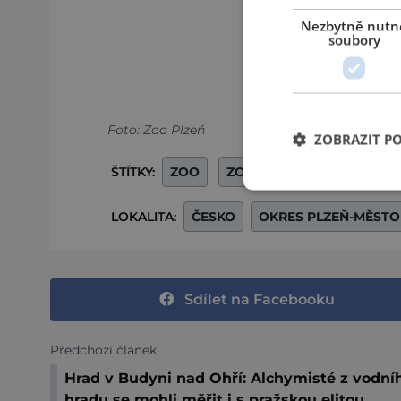
Nezbytně nutn
soubory
Foto: Zoo Plzeň
ZOBRAZIT P
ŠTÍTKY:
ZOO
ZOOLOGICKÁ A BOTANIC
LOKALITA:
ČESKO
OKRES PLZEŇ-MĚSTO
Sdílet na Facebooku
Předchozí článek
Hrad v Budyni nad Ohří: Alchymisté z vodní
hradu se mohli měřit i s pražskou elitou