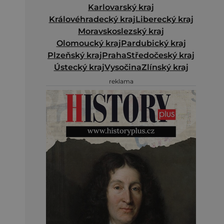
Karlovarský kraj
Královéhradecký kraj
Liberecký kraj
Moravskoslezský kraj
Olomoucký kraj
Pardubický kraj
Plzeňský kraj
Praha
Středočeský kraj
Ústecký kraj
Vysočina
Zlínský kraj
reklama