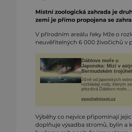
Místní zoologická zahrada je druh
zemi je přímo propojena se zahr
V přírodním areálu řeky Mže o roz
neuvěřitelných 6 000 živočichů v př
Ďáblovo moře u
Japonska: Mizí v asi
Bermudském trojúhel
lodě ve spárech nez
Jižně od japonských ostr
síly?
rozkládají vody, kterým se
přezdívá Ďáblovo moře.
Vypráví se o lodích mizejí
beze stopy, podivných svě
epochalnisvet.cz
zrádných proudech i moř
dracích, kteří měli tyto ko
Výběhy co nejvíce připomínají jeji
doplňuje výsadba stromů, bylin a k