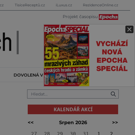
cz
TisíceReceptů.cz
iLuxus.cz
RezidenceOnline.cz
Projekt časopisu
×
DOVOLENÁ V ZAHRANIČÍ
KALENDÁŘ AKCÍ
KALENDÁŘ AKCÍ
<<
Srpen 2026
>>
27
28
29
30
31
1
2