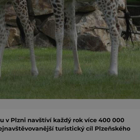
 v Plzni navštíví každý rok více 400 000
nejnavštěvovanější turistický cíl Plzeňského