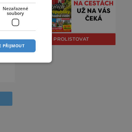
Nezařazené
soubory
PROLISTOVAT
E PŘIJMOUT