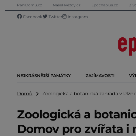
PaníDomu.cz
NašeHvězdy.cz
Epochaplus.cz
21St
Facebook
Twitter
Instagram
NEJKRÁSNĚJŠÍ PAMÁTKY
ZAJÍMAVOSTI
VÝ
Domů
Zoologická a botanická zahrada v Plzni: 
Zoologická a botanic
Domov pro zvířata i r