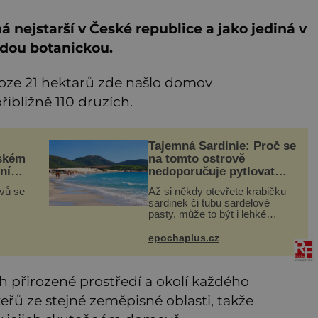
á nejstarší v České republice a jako jediná v
adou botanickou.
loze 21 hektarů zde našlo domov
ibližně 110 druzích.
Tajemná Sardinie: Proč se
jském
na tomto ostrově
níku
nedoporučuje pytlovat
námé
„mořské brambory“?
ovů se
Až si někdy otevřete krabičku
sardinek či tubu sardelové
pasty, může to být i lehké
cích
pozvání na cestu do srdce
tlech,
Středozemního moře, na ostrov
epochaplus.cz
ských
hrdých Sardů. Věděli jste, že to
byl právě italský ostrov Sa
ch přirozené prostředí a okolí každého
eřů ze stejné zeměpisné oblasti, takže