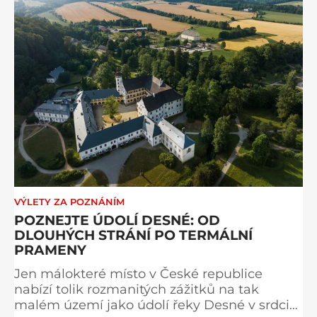
VÝLETY ZA POZNÁNÍM
POZNEJTE ÚDOLÍ DESNÉ: OD
DLOUHÝCH STRÁNÍ PO TERMÁLNÍ
PRAMENY
Jen málokteré místo v České republice
nabízí tolik rozmanitých zážitků na tak
malém území jako údolí řeky Desné v srdci