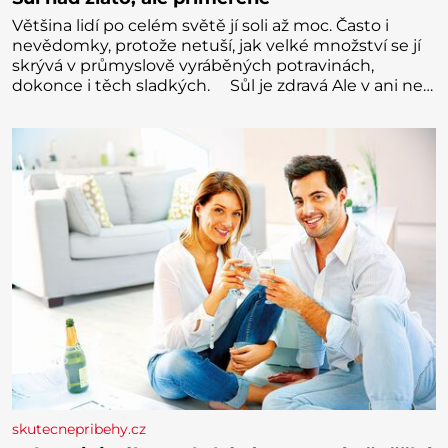
Většina lidí po celém světě jí soli až moc. Často i
nevědomky, protože netuší, jak velké množství se jí
skrývá v průmyslově vyráběných potravinách,
dokonce i těch sladkých. Sůl je zdravá Ale v ani ne
třetinovém množství, než je pro většinu populace
běžné. Její základní složky– sodík a chlór – jsou
zásadní pro správné hospodaření
skutecnepribehy.cz