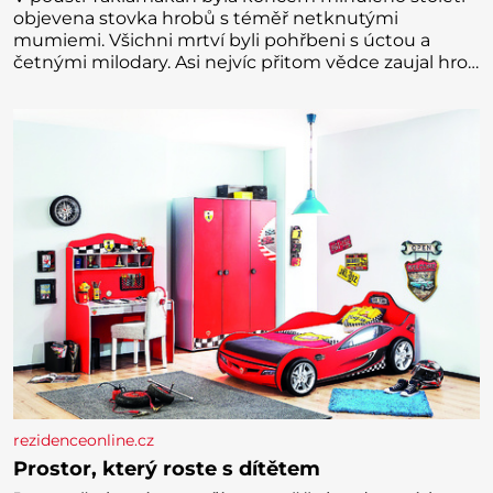
objevena stovka hrobů s téměř netknutými
mumiemi. Všichni mrtví byli pohřbeni s úctou a
četnými milodary. Asi nejvíc přitom vědce zaujal hrob
tříměsíčního chlapečka s modrou filcovou čapkou, z
níž se draly blonďaté vlásky. Fakt, že jsou těla
dávných lidí nesmírně dobře zachovalá, přičítají
odborníci zdejším klimatickým podmínkám. Sucho,
prosolené písky a extrémně
rezidenceonline.cz
Prostor, který roste s dítětem