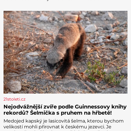
21stoleti.cz
Nejodvážnější zvíře podle Guinnessovy knihy
rekordů? Šelmička s pruhem na hřbetě!
Medojed kapský je lasicovitá šelma, kterou bychom
velikostí mohli přirovnat k českému jezevci. Je