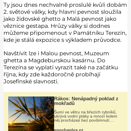
Ty jsou dnes nechvalně proslulé kvůli dobám
2. světové války, kdy hlavní pevnost sloužila
jako židovské ghetto a Malá pevnost jako
věznice gestapa. Hrůzy války si dodnes
můžeme připomenout v Památníku Terezín,
kde je stálá expozice s výkladem průvodce.
Navštívit lze i Malou pevnost, Muzeum
ghetta a Magdeburskou kasárnu. Do
Terezína se vyplatí vyrazit také na začátku
října, kdy zde každoročně probíhají
Josefínské slavnosti.
Rákos: Nenápadný poklad z
mokřadů
Šumí ve větru na březích rybníků,
ukrývá vodní ptáky a mnozí kolem
něj procházejí bez povšimnutí.
Přesto právě rákos pomáhal stavět
domy, vyrábět lodě, zapisovat první
epochaplus.cz