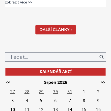
zobrazit více >>
jako nazdobený bílý dort na svatební tabuli.
Právě proto tam proudí desítky tisíc turistů.
Zámek, který najdete 9 kilometrů od
Českých Budějovic, byl inspirován anglickým
královským
DALŠÍ ČLÁNKY ›
KALENDÁŘ AKCÍ
<<
Srpen 2026
>>
27
28
29
30
31
1
2
3
4
5
6
7
8
9
10
11
12
13
14
15
16