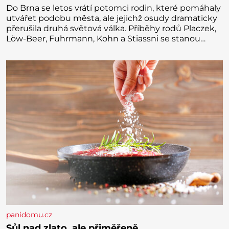
Do Brna se letos vrátí potomci rodin, které pomáhaly
utvářet podobu města, ale jejichž osudy dramaticky
přerušila druhá světová válka. Příběhy rodů Placzek,
Löw-Beer, Fuhrmann, Kohn a Stiassni se stanou
jednou z hlavních dramaturgických linií festivalu
židovské kultury ŠTETL FEST 2026. Některé návraty
nejsou jednoduché. Místa, která si člověk pamatuje z
rodinných vyprávění, už dávno
panidomu.cz
Sůl nad zlato, ale přiměřeně