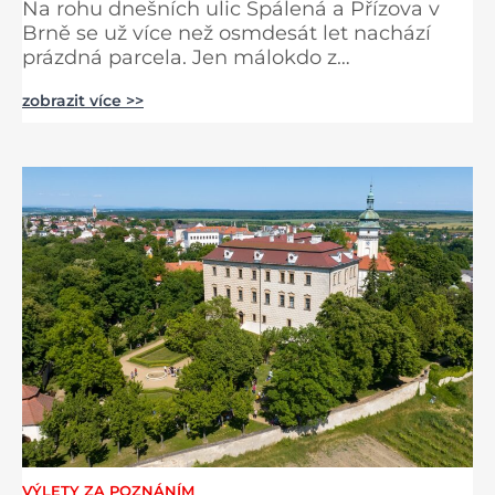
Na rohu dnešních ulic Spálená a Přízova v
Brně se už více než osmdesát let nachází
prázdná parcela. Jen málokdo z
kolemjdoucích tuší, že právě zde stála jedna
zobrazit více >>
z největších synagog v českých zemích –
monumentální stavba, která byla po
desetiletí symbolem sebevědomé a
prosperující židovské komunity. Brněnská
Velká synagoga byla slavnostně otevřena v
roce 1856, v době, kdy se město proměňovalo
v p
VÝLETY ZA POZNÁNÍM