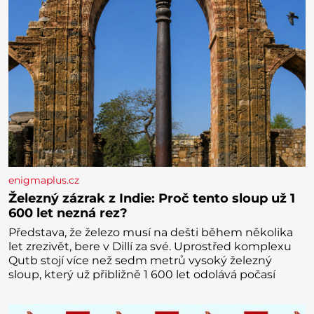
enigmaplus.cz
Železný zázrak z Indie: Proč tento sloup už 1
600 let nezná rez?
Představa, že železo musí na dešti během několika
let zrezivět, bere v Dillí za své. Uprostřed komplexu
Qutb stojí více než sedm metrů vysoký železný
sloup, který už přibližně 1 600 let odolává počasí