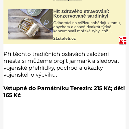
texty a inspiroval řadu pověstí.
Hit zdravého stravování:
Konzervované sardinky!
Odborníci na výživu nabádají k tomu,
abychom alespoň dvakrát týdně
konzumovali mořské ryby, což
ovšem může být zatěžující pro
21stoleti.cz
peněženku. Dobrou zprávou je, že
hvězdou doporučení se nyní staly
konzervo
Při těchto tradičních oslavách založení
města si můžeme projít jarmark a sledovat
vojenské přehlídky, pochod a ukázky
vojenského výcviku.
Vstupné do Památníku Terezín: 215 Kč; děti
165 Kč