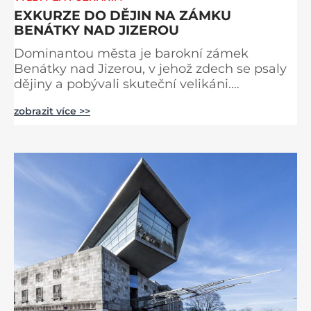
EXKURZE DO DĚJIN NA ZÁMKU
BENÁTKY NAD JIZEROU
Dominantou města je barokní zámek
Benátky nad Jizerou, v jehož zdech se psaly
dějiny a pobývali skuteční velikáni.
Fenomenální dánský astronom Tycho Brahe
zobrazit více >>
tu prováděl svá slavná astronomická měření
a za zavřenými dveřmi laboratoří hledal
elixíry pro lidstvo. Došlo zde i k osudové
spolupráci s jeho přítelem, slavným Janem
Keplerem. Tímto historickým setkáním je
inspirována i zážitková mobilní detek