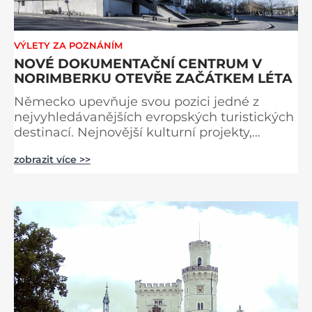
VÝLETY ZA POZNÁNÍM
NOVÉ DOKUMENTAČNÍ CENTRUM V
NORIMBERKU OTEVŘE ZAČÁTKEM LÉTA
Německo upevňuje svou pozici jedné z
nejvyhledávanějších evropských turistických
destinací. Nejnovější kulturní projekty,
otevření inovativních muzeí a velkolepé
zobrazit více >>
rekonstrukce historických památek přitahují
návštěvníky z celého světa. V nadcházejících
měsících se zde propojí kultura, historie i
moderní zážitky do jedinečné nabídky
turistických míst – přinášíme jejich výběr. Po
přibližně pětileté