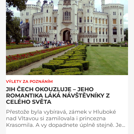
VÝLETY ZA POZNÁNÍM
JIH ČECH OKOUZLUJE – JEHO
ROMANTIKA LÁKÁ NÁVŠTĚVNÍKY Z
CELÉHO SVĚTA
Přestože byla vybíravá, zámek v Hluboké
nad Vltavou si zamilovala i princezna
Krasomila. A vy dopadnete úplně stejně. Je
totiž jedním z nejkrásnějších u nás. Vypadá