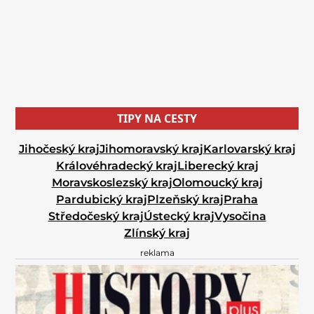
TIPY NA CESTY
Jihočeský kraj
Jihomoravský kraj
Karlovarský kraj
Královéhradecký kraj
Liberecký kraj
Moravskoslezský kraj
Olomoucký kraj
Pardubický kraj
Plzeňský kraj
Praha
Středočeský kraj
Ústecký kraj
Vysočina
Zlínský kraj
reklama