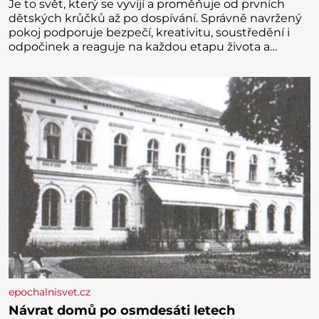
Je to svět, který se vyvíjí a proměňuje od prvních
dětských krůčků až po dospívání. Správně navržený
pokoj podporuje bezpečí, kreativitu, soustředění i
odpočinek a reaguje na každou etapu života a
specifické potřeby dítěte. Pro nejmenší je klíčová
jednoduchost, měkkost a bezpečí, proto by pokoj
miminka měl působit především klidně a útulně.
Předškolní věk je
epochalnisvet.cz
Návrat domů po osmdesáti letech