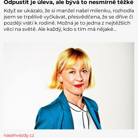
Odpustit je úleva, ale bývá to nesmírně těžké
Když se ukázalo, že si manžel našel milenku, rozhodla
jsem se trpělivě vyčkávat, přesvědčena, že se dříve či
později vrátí k rodině. Možná je to jedna z nejtěžších
věcí na světě. Ale každý, kdo s tím má nějaké
zkušenosti, se zapřísahá, že pokud odpustíte,
znatelně se vám uleví. Když se ke mně doneslo, že si
manžel pořídil milenku,
nasehvezdy.cz