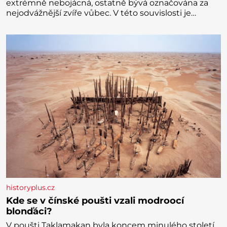
extrémně nebojácná, ostatně bývá označována za
nejodvážnější zvíře vůbec. V této souvislosti je
dokonc
historyplus.cz
Kde se v čínské poušti vzali modroocí
blonďáci?
V poušti Taklamakan byla koncem minulého století