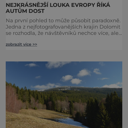
NEJKRÁSNĚJŠÍ LOUKA EVROPY ŘÍKÁ
AUTŮM DOST
Na první pohled to může působit paradoxně.
Jedna z nejfotografovanějších krajin Dolomit
se rozhodla, že návštěvníků nechce více, ale
méně. Alpe di Siusi, největší vysokohorská
zobrazit více >>
louka v Evropě, zavádí od léta 2026 nová
pravidla příjezdu, která mají jediný cíl –
zachovat místo, kvůli němuž sem lidé
přijíždějí. Nejde o boj proti turistům. Jde o
ochranu krajiny, která už nechce být obětí
vlastního úspě