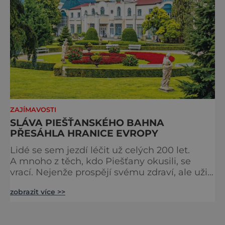
ZAJÍMAVOSTI
SLÁVA PIEŠŤANSKÉHO BAHNA
PŘESÁHLA HRANICE EVROPY
Lidé se sem jezdí léčit už celých 200 let.
A mnoho z těch, kdo Piešťany okusili, se
vrací. Nejenže prospějí svému zdraví, ale užijí
si tu i bohatý společenský život. Když se
zobrazit více >>
řekne slovenské lázně, Piešťany bývají první
volbou. Jejich věhlas je mezinárodní. A není
divu. Město rozprostřené na březích řeky