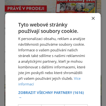
×
ZAJÍMAVOSTI
Tyto webové stránky
OSUDOVÉ DNY, KTERÉ ZMĚNILY
používají soubory cookie.
HISTORII
K personalizaci obsahu, reklam a analýze
Existují dny, které jsou naprosto obyčejné a
návštěvnosti používáme soubory cookie.
rychle upadnou v zapomnění, a pak jsou tu
Informace o vašem používání našich
dny, které se nesmazatelným písmem
stránek také sdílíme s našimi reklamními
otisknou do lidské historie, a je jedno, jestli
zobrazit více >>
a analytickými partnery, kteří je mohou
dojde k významnému objevu nebo děsivé
kombinovat s dalšími informacemi, které
katastrofě. Vezměte si k ruce kalendář a
projděte společně s námi historii křížem
jste jim poskytli nebo které shromáždili
krážem. Je 10. dubna roku 49 př. n. l. a na
při vašem používání jejich služeb.
Více
břehu říčky Rubikon pronáší Gaius Julius
informací
Caesar svou slavnou vě
ZOBRAZIT VŠECHNY PARTNERY
(1616)
→