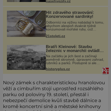
nasehvezdy.cz
nedopadne. Doneslo se k nám, že
se hvězda seriálu Kamarádi měla
Hit zdravého stravování:
Konzervované sardinky!
Odborníci na výživu nabádají k tomu,
abychom alespoň dvakrát týdně
konzumovali mořské ryby, což
ovšem může být zatěžující pro
21stoleti.cz
peněženku. Dobrou zprávou je, že
hvězdou doporučení se nyní staly
konzervo
Bratři Kleinové: Stavbu
železnic v monarchii ovládli
samouci
Na začátku je jich šest a začínají
poměrně skromně, úpravami zahrad,
rybníků a parků. Postupně si ale
troufnou i na stavbu železnic. Během
historyplus.cz
40 let vybudují na území monarchie
třetinu všech tratí, tedy
Nový zámek s charakteristickou hranolovou
věží a cimbuřím stojí uprostřed rozsáhlého
parku od poloviny 19. století, přestál i
nebezpečí demolice kvůli stavbě dálnice a
kromě koncertní síně a městské knihovny