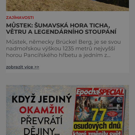
ZAJÍMAVOSTI
MŮSTEK: ŠUMAVSKÁ HORA TICHA,
VĚTRU A LEGENDÁRNÍHO STOUPÁNÍ
Můstek, německy Brückel Berg, je se svou
nadmořskou výškou 1235 metrů nejvyšší
horou Pancířského hřbetu a jedním z
nejcharakterističtějších vrcholů západní
zobrazit více >>
Šumavy. Přestože nestojí v centru hlavních
turistických proudů jako Velký Javor či
Poledník, právě v tom spočívá jeho síla.
Můstek si dodnes uchovává syrový horský
charakter, klid a zvláštní atmosféru
šumavských hřebenů, kde se střídá hustý les