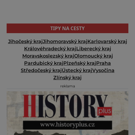
TIPY NA CESTY
Jihočeský kraj
Jihomoravský kraj
Karlovarský kraj
Královéhradecký kraj
Liberecký kraj
Moravskoslezský kraj
Olomoucký kraj
Pardubický kraj
Plzeňský kraj
Praha
Středočeský kraj
Ústecký kraj
Vysočina
Zlínský kraj
reklama