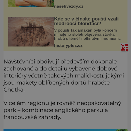
nasehvezdy.cz
Kde se v čínské poušti vzali
modroocí blonďáci?
V poušti Taklamakan byla koncem
minulého století objevena stovka
hrobů s téměř netknutými mumiemi.
Všichni mrtví byli pohřbeni s úctou a
historyplus.cz
četnými milodary. Asi nejvíc přitom
vědce zaujal hrob tříměsíčn
Návštěvníci obdivují především dokonale
zachované a do detailu vybavené dobové
interiéry včetně takových maličkostí, jakými
jsou makety oblíbených dortů hraběte
Chotka.
V celém regionu je rovněž neopakovatelný
park – kombinace anglického parku a
francouzské zahrady.