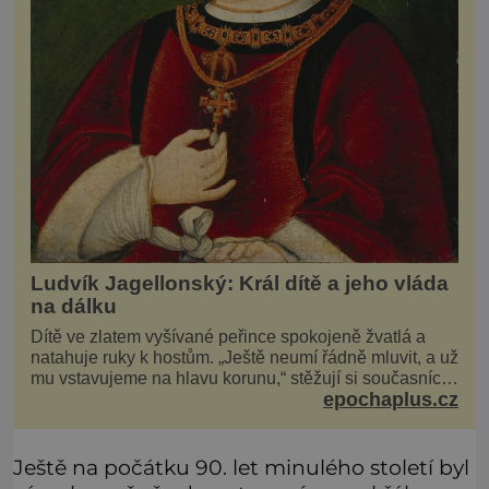
Ludvík Jagellonský: Král dítě a jeho vláda
na dálku
Dítě ve zlatem vyšívané peřince spokojeně žvatlá a
natahuje ruky k hostům. „Ještě neumí řádně mluvit, a už
mu vstavujeme na hlavu korunu,“ stěžují si současníci,
epochaplus.cz
pro které je k neuvěření, že droboučký princ se dnes
stal králem. Otázka za milion, na niž by všichni,
zejména stárnoucí a nemocný král Vl
Ještě na počátku 90. let minulého století byl