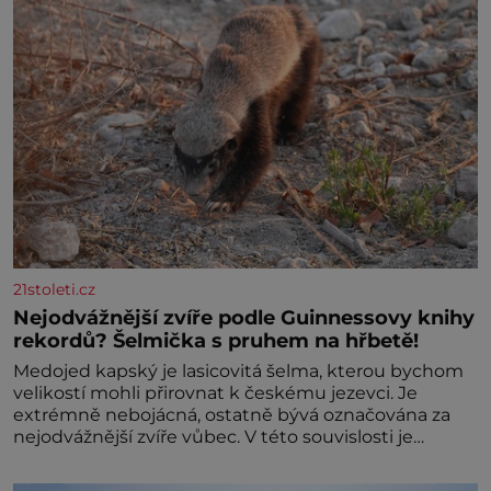
21stoleti.cz
Nejodvážnější zvíře podle Guinnessovy knihy
rekordů? Šelmička s pruhem na hřbetě!
Medojed kapský je lasicovitá šelma, kterou bychom
velikostí mohli přirovnat k českému jezevci. Je
extrémně nebojácná, ostatně bývá označována za
nejodvážnější zvíře vůbec. V této souvislosti je
dokonc