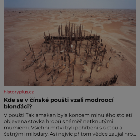
historyplus.cz
Kde se v čínské poušti vzali modroocí
blonďáci?
V poušti Taklamakan byla koncem minulého století
objevena stovka hrobů s téměř netknutými
mumiemi. Všichni mrtví byli pohřbeni s úctou a
četnými milodary. Asi nejvíc přitom vědce zaujal hrob