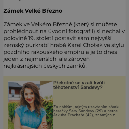
Zámek Velké Březno
Zámek ve Velkém Březně (který si můžete
prohlédnout na úvodní fotografii) si nechal v
polovině 19. století postavit sám nejvyšší
zemský purkrabí hrabě Karel Chotek ve stylu
pozdního rakouského empíru a je to dnes
jeden z nejmenších, ale zároveň
nejkrásnějších českých zámků.
Překotně se vzali kvůli
těhotenství Sandevy?
Za náhlým, tajným uzavřením sňatku
herečky Sary Sandevy (29) a herce
Jakuba Prachaře (42), známých ze
seriálu Jakub a Sara, se skrývá
možná mnohem víc než jen touha
posvětit čirou lásku! Vynořily se