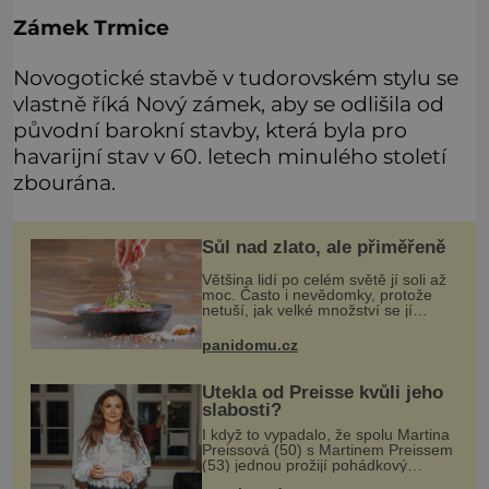
Zámek Trmice
Novogotické stavbě v tudorovském stylu se
vlastně říká Nový zámek, aby se odlišila od
původní barokní stavby, která byla pro
havarijní stav v 60. letech minulého století
zbourána.
Sůl nad zlato, ale přiměřeně
Většina lidí po celém světě jí soli až
moc. Často i nevědomky, protože
netuší, jak velké množství se jí
skrývá v průmyslově vyráběných
potravinách, dokonce i těch
panidomu.cz
sladkých. Sůl je zdravá
Utekla od Preisse kvůli jeho
slabosti?
I když to vypadalo, že spolu Martina
Preissová (50) s Martinem Preissem
(53) jednou prožijí pohádkový
podzim života, nakonec to nejspíš