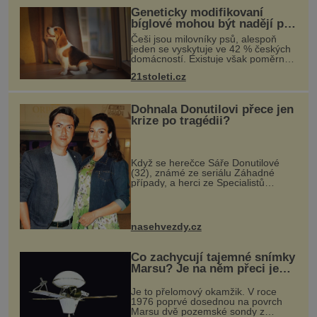
Geneticky modifikovaní
bíglové mohou být nadějí pro
alergiky
Češi jsou milovníky psů, alespoň
jeden se vyskytuje ve 42 % českých
domácností. Existuje však poměrně
velká skupina lidí, kteří by si psa rádi
21stoleti.cz
pořídili, ale nemohou, protože jsou
alergičtí. Jejich imu
Dohnala Donutilovi přece jen
krize po tragédii?
Když se herečce Sáře Donutilové
(32), známé ze seriálu Záhadné
případy, a herci ze Specialistů
Martinu Donutilovi (35) narodil mrtvý
syn Matyáš, jako by je to ještě
semklo. A pak se jim narodil syn E
nasehvezdy.cz
Co zachycují tajemné snímky
Marsu? Je na něm přeci jen
voda?
Je to přelomový okamžik. V roce
1976 poprvé dosednou na povrch
Marsu dvě pozemské sondy z