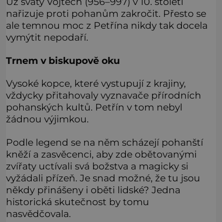
Už svatý Vojtěch (956–997) v 10. století
nařizuje proti pohanům zakročit. Přesto se
ale temnou moc z Petřína nikdy tak docela
vymýtit nepodaří.
Trnem v biskupově oku
Vysoké kopce, které vystupují z krajiny,
vždycky přitahovaly vyznavače přírodních
pohanských kultů. Petřín v tom nebyl
žádnou výjimkou.
Podle legend se na něm scházejí pohanští
kněží a zasvěcenci, aby zde obětovanými
zvířaty uctívali svá božstva a magicky si
vyžádali přízeň. Je snad možné, že tu jsou
někdy přinášeny i oběti lidské? Jedna
historická skutečnost by tomu
nasvědčovala.