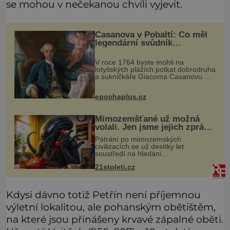
se mohou v nečekanou chvíli vyjevit.
Casanova v Pobaltí: Co měl
legendární svůdník
společného se svobodnými
zednáři?
V roce 1764 byste mohli na
lotyšských plážích potkat dobrodruha
a sukničkáře Giacoma Casanovu.
Jeho cesta k Baltskému moři však
nebyla turistickým výletem, ale ryze
epochaplus.cz
pracovní cestou se zištnými úmysly.
Mimozemšťané už možná
volali. Jen jsme jejich zprávu
nedokázali rozpoznat
Pátrání po mimozemských
civilizacích se už desítky let
soustředí na hledání
úzkopásmových rádiových signálů,
21stoleti.cz
které by příroda sama vytvořila jen
stěží. Nová studie však naznačuje,
že právě tato strate
Kdysi dávno totiž Petřín není příjemnou
výletní lokalitou, ale pohanským obětištěm,
na které jsou přinášeny krvavé zápalné oběti.