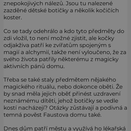
znepokojivých nálezů. Jsou tu nalezené
zazděné dětské botičky a několik kočičích
koster.
Co se tady odehrálo a kdo tyto předměty do
zdi vložil, to není možné zjistit, ale kočky
odjakživa patří ke zvířatům spojeným s
magií a alchymií, takže není vyloučeno, že za
svého života patřily některému z magicky
aktivních pánů domu.
Třeba se také staly předmětem nějakého
magického rituálu, nebo dokonce oběti. Že
by snad měla jejich oběť přinést uzdravení
neznámému dítěti, jehož botičky se vedle
kostí nacházejí? Otázky zůstávají a podivná a
temná pověst Faustova domu také.
Dnes dům patří městu a využívá ho lékařská