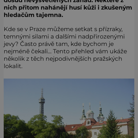
dosud nevysvětlených záhad. Některé z
nich přitom nahánějí husí kůži i zkušeným
hledačům tajemna.
Kde se v Praze můžeme setkat s přízraky,
temnými silami a dalšími nadpřirozenými
jevy? Často právě tam, kde bychom je
nejméně čekali… Tento přehled vám ukáže
několik z těch nejpodivnějších pražských
lokalit.