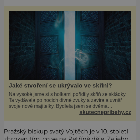
Jaké stvoření se ukrývalo ve skříni?
Na vysoké jsme si s holkami pořídily skříň ze skládky.
Ta vydávala po nocích divné zvuky a zavírala uvnitř
svoje nové majitelky. Bydlela jsem se dvěma
skutecnepribehy.cz
kamarádkami a bavilo nás zvelebovat si náš byt. Skoro
denně jsme tahaly domů různé kousky od babiček
nebo z bazaru, jako třeba staré zrcadlo a obrazy
Pražský biskup svatý Vojtěch je v 10. století
zhrozen tím, co se na Petříně děje. Za jeho