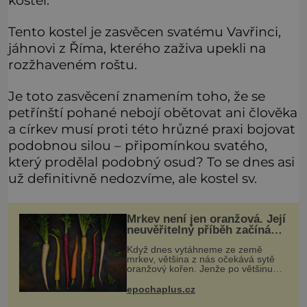
Tento kostel je zasvěcen svatému Vavřinci,
jáhnovi z Říma, kterého zaživa upekli na
rozžhaveném roštu.
Je toto zasvěcení znamením toho, že se
petřínští pohané nebojí obětovat ani člověka
a církev musí proti této hrůzné praxi bojovat
podobnou silou – připomínkou svatého,
který prodělal podobný osud? To se dnes asi
už definitivně nedozvíme, ale kostel sv.
Mrkev není jen oranžová. Její
neuvěřitelný příběh začíná
fialovou barvou
Když dnes vytáhneme ze země
mrkev, většina z nás očekává sytě
oranžový kořen. Jenže po většinu
své historie je mrkev všechno
možné, jen ne oranžová. Je fialová,
epochaplus.cz
žlutá, bílá, někdy dokonce téměř
černá.