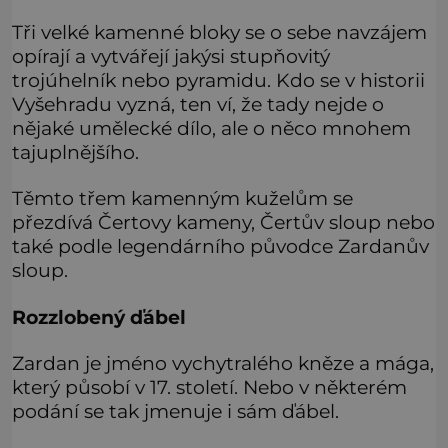
Tři velké kamenné bloky se o sebe navzájem
opírají a vytvářejí jakýsi stupňovitý
trojúhelník nebo pyramidu. Kdo se v historii
Vyšehradu vyzná, ten ví, že tady nejde o
nějaké umělecké dílo, ale o něco mnohem
tajuplnějšího.
Těmto třem kamenným kuželům se
přezdívá Čertovy kameny, Čertův sloup nebo
také podle legendárního původce Zardanův
sloup.
Rozzlobený ďábel
Zardan je jméno vychytralého kněze a mága,
který působí v 17. století. Nebo v některém
podání se tak jmenuje i sám ďábel.