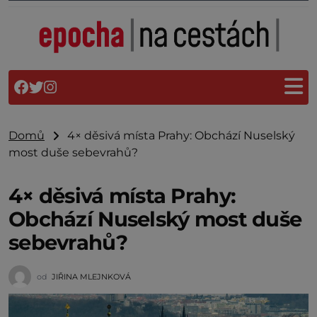
Domů
4× děsivá místa Prahy: Obchází Nuselský
most duše sebevrahů?
4× děsivá místa Prahy:
Obchází Nuselský most duše
sebevrahů?
od
JIŘINA MLEJNKOVÁ