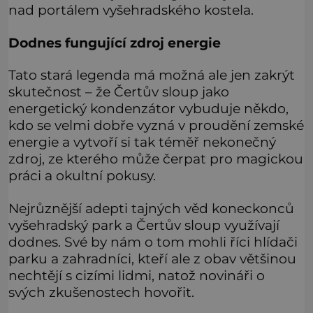
nad portálem vyšehradského kostela.
Dodnes fungující zdroj energie
Tato stará legenda má možná ale jen zakrýt
skutečnost – že Čertův sloup jako
energetický kondenzátor vybuduje někdo,
kdo se velmi dobře vyzná v proudění zemské
energie a vytvoří si tak téměř nekonečný
zdroj, ze kterého může čerpat pro magickou
práci a okultní pokusy.
Nejrůznější adepti tajných věd koneckonců
vyšehradský park a Čertův sloup využívají
dodnes. Své by nám o tom mohli říci hlídači
parku a zahradníci, kteří ale z obav většinou
nechtějí s cizími lidmi, natož novináři o
svých zkušenostech hovořit.