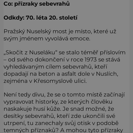
Co: přízraky sebevrahů
Odkdy: 70. léta 20. století
Pražský Nuselský most je místo, které už
svým jménem vyvolává emoce.
„Skočit z Nuseláku“ se stalo téměř příslovím
– od svého dokončení v roce 1973 se stává
vyhledávaným cílem sebevrahů, kteří
dopadají na beton a asfalt dole v Nuslích,
zejména v Křesomyslově ulici.
Není tedy divu, že se o tomto místě začínají
vypravovat historky, ze kterých člověku
naskakuje husí kůže. Je snad možné, že
desítky sebevrahů, kteří zde ukončili své
utrpení, tu zanechaly svůj otisk v podobě
temných příznaků? A mohou tyto přízraky