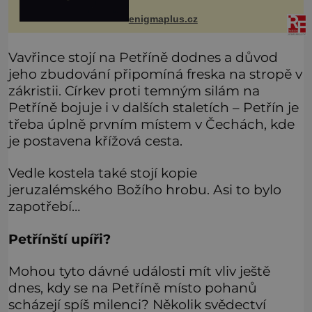
amerického vesmírného programu
Viking, které jsou schopny pořídit
enigmaplus.cz
fotografie záhadami opředené rudé
planety. V
Vavřince stojí na Petříně dodnes a důvod
jeho zbudování připomíná freska na stropě v
zákristii. Církev proti temným silám na
Petříně bojuje i v dalších staletích – Petřín je
třeba úplně prvním místem v Čechách, kde
je postavena křížová cesta.
Vedle kostela také stojí kopie
jeruzalémského Božího hrobu. Asi to bylo
zapotřebí…
Petřínští upíři?
Mohou tyto dávné události mít vliv ještě
dnes, kdy se na Petříně místo pohanů
scházejí spíš milenci? Několik svědectví