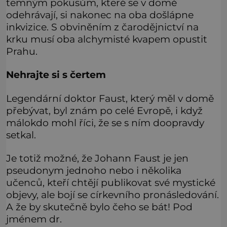
temným pokusům, které se v domě
odehrávají, si nakonec na oba došlápne
inkvizice. S obviněním z čarodějnictví na
krku musí oba alchymisté kvapem opustit
Prahu.
Nehrajte si s čertem
Legendární doktor Faust, který měl v domě
přebývat, byl znám po celé Evropě, i když
málokdo mohl říci, že se s ním doopravdy
setkal.
Je totiž možné, že Johann Faust je jen
pseudonym jednoho nebo i několika
učenců, kteří chtějí publikovat své mystické
objevy, ale bojí se církevního pronásledování.
A že by skutečně bylo čeho se bát! Pod
jménem dr.