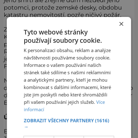
jeho smrti ale zřejmě dům nezdědí jeho
potomci, protože zemské desky, obdobu
katastru nemovitostí, pozře ničivý požár.
×
Zkraje 16. století získává dům Jaroslav
Tyto webové stránky
Kapoun ze Svojkova, ale ten je v roce 1537
používají soubory cookie.
popraven pro hrdelní zločiny. Jan Kopa z
K personalizaci obsahu, reklam a analýze
Raumenthalu, osobní lékař Ferdinanda I. a
návštěvnosti používáme soubory cookie.
jedna z možných předloh pro legendu o
Informace o vašem používání našich
Faustovi, zase o dům přijde kvůli dluhům.
stránek také sdílíme s našimi reklamními
a analytickými partnery, kteří je mohou
Největší slávy v oblastech tajných věd pak
kombinovat s dalšími informacemi, které
dům dosahuje v roce 1587, kdy ho získává do
jste jim poskytli nebo které shromáždili
držení alchymista, astrolog a mystik magistr
při vašem používání jejich služeb.
Více
Edward Kelley (1555–1597).
informací
Útěk před inkvizicí
ZOBRAZIT VŠECHNY PARTNERY
(1616)
→
Edward Kelley i jeho blízký spolupracovník