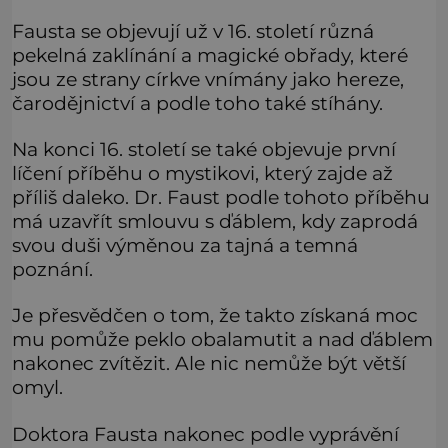
Fausta se objevují už v 16. století různá
pekelná zaklínání a magické obřady, které
jsou ze strany církve vnímány jako hereze,
čarodějnictví a podle toho také stíhány.
Na konci 16. století se také objevuje první
líčení příběhu o mystikovi, který zajde až
příliš daleko. Dr. Faust podle tohoto příběhu
má uzavřít smlouvu s ďáblem, kdy zaprodá
svou duši výměnou za tajná a temná
poznání.
Je přesvědčen o tom, že takto získaná moc
mu pomůže peklo obalamutit a nad ďáblem
nakonec zvítězit. Ale nic nemůže být větší
omyl.
Doktora Fausta nakonec podle vyprávění