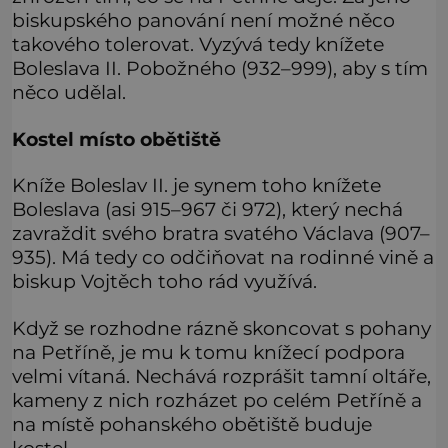
biskupského panování není možné něco
takového tolerovat. Vyzývá tedy knížete
Boleslava II. Pobožného (932–999), aby s tím
něco udělal.
Kostel místo obětiště
Kníže Boleslav II. je synem toho knížete
Boleslava (asi 915–967 či 972), který nechá
zavraždit svého bratra svatého Václava (907–
935). Má tedy co odčiňovat na rodinné vině a
biskup Vojtěch toho rád využívá.
Když se rozhodne rázně skoncovat s pohany
na Petříně, je mu k tomu knížecí podpora
velmi vítaná. Nechává rozprášit tamní oltáře,
kameny z nich rozházet po celém Petříně a
na místě pohanského obětiště buduje
kostel.