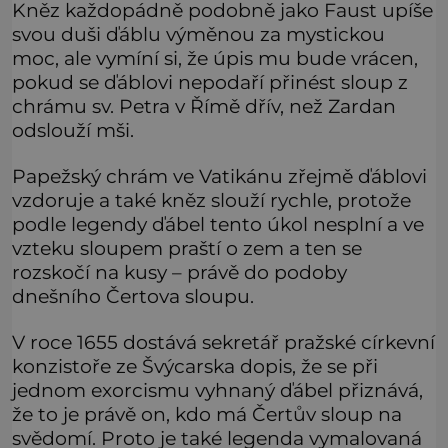
Kněz každopádně podobně jako Faust upíše
svou duši ďáblu výměnou za mystickou
moc, ale vymíní si, že úpis mu bude vrácen,
pokud se ďáblovi nepodaří přinést sloup z
chrámu sv. Petra v Římě dřív, než Zardan
odslouží mši.
Papežský chrám ve Vatikánu zřejmě ďáblovi
vzdoruje a také kněz slouží rychle, protože
podle legendy ďábel tento úkol nesplní a ve
vzteku sloupem praští o zem a ten se
rozskočí na kusy – právě do podoby
dnešního Čertova sloupu.
V roce 1655 dostává sekretář pražské církevní
konzistoře ze Švýcarska dopis, že se při
jednom exorcismu vyhnaný ďábel přiznává,
že to je právě on, kdo má Čertův sloup na
svědomí. Proto je také legenda vymalovaná