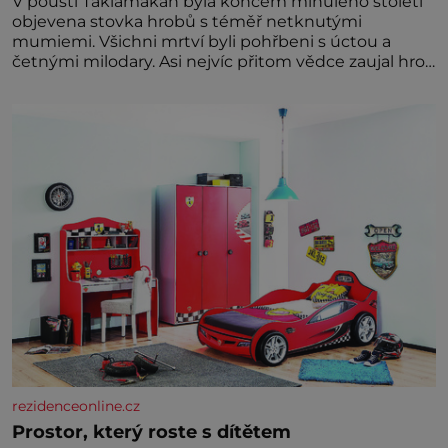
V poušti Taklamakan byla koncem minulého století
objevena stovka hrobů s téměř netknutými
mumiemi. Všichni mrtví byli pohřbeni s úctou a
četnými milodary. Asi nejvíc přitom vědce zaujal hrob
tříměsíčního chlapečka s modrou filcovou čapkou, z
níž se draly blonďaté vlásky. Fakt, že jsou těla
dávných lidí nesmírně dobře zachovalá, přičítají
odborníci zdejším klimatickým podmínkám. Sucho,
prosolené písky a extrémně
rezidenceonline.cz
Prostor, který roste s dítětem