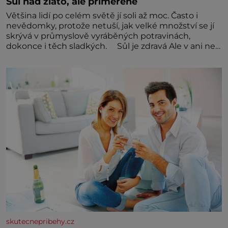
Sůl nad zlato, ale přiměřeně
Většina lidí po celém světě jí soli až moc. Často i
nevědomky, protože netuší, jak velké množství se jí
skrývá v průmyslově vyráběných potravinách,
dokonce i těch sladkých. Sůl je zdravá Ale v ani ne
třetinovém množství, než je pro většinu populace
běžné. Její základní složky– sodík a chlór – jsou
zásadní pro správné hospodaření
skutecnepribehy.cz