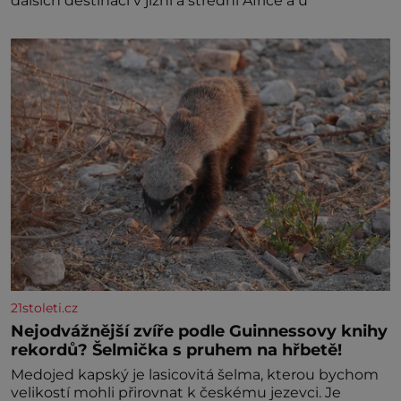
dalších destinací v jižní a střední Africe a u
21stoleti.cz
Nejodvážnější zvíře podle Guinnessovy knihy
rekordů? Šelmička s pruhem na hřbetě!
Medojed kapský je lasicovitá šelma, kterou bychom
velikostí mohli přirovnat k českému jezevci. Je