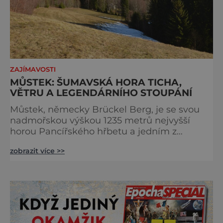
ZAJÍMAVOSTI
MŮSTEK: ŠUMAVSKÁ HORA TICHA,
VĚTRU A LEGENDÁRNÍHO STOUPÁNÍ
Můstek, německy Brückel Berg, je se svou
nadmořskou výškou 1235 metrů nejvyšší
horou Pancířského hřbetu a jedním z
nejcharakterističtějších vrcholů západní
zobrazit více >>
Šumavy. Přestože nestojí v centru hlavních
turistických proudů jako Velký Javor či
Poledník, právě v tom spočívá jeho síla.
Můstek si dodnes uchovává syrový horský
charakter, klid a zvláštní atmosféru
šumavských hřebenů, kde se střídá hustý les