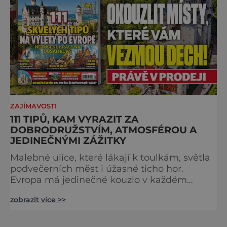
Caesar svou slavnou vě
ZAJÍMAVOSTI
111 TIPŮ, KAM VYRAZIT ZA
DOBRODRUŽSTVÍM, ATMOSFÉROU A
JEDINEČNÝMI ZÁŽITKY
Malebné ulice, které lákají k toulkám, světla
podvečerních měst i úžasné ticho hor.
Evropa má jedinečné kouzlo v každém
období. Nové číslo Světa na dlani Speciál vás
zobrazit více >>
zve na cestu plnou inspirace, dobrodružství i
romantiky. Přinášíme vám 111 skvělých tipů,
kam vyrazit. Objevte krásu Evropy v celé její