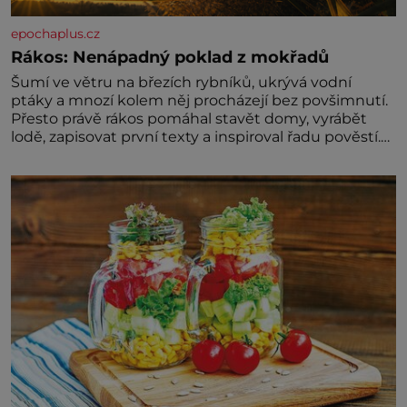
epochaplus.cz
Rákos: Nenápadný poklad z mokřadů
Šumí ve větru na březích rybníků, ukrývá vodní
ptáky a mnozí kolem něj procházejí bez povšimnutí.
Přesto právě rákos pomáhal stavět domy, vyrábět
lodě, zapisovat první texty a inspiroval řadu pověstí.
Tato skromná, ale užitečná rostlina provází člověka
už tisíce let. Většina lidí vnímá rákos jen jako
obyčejnou kulisu letního koupání. Stačí se však
podívat