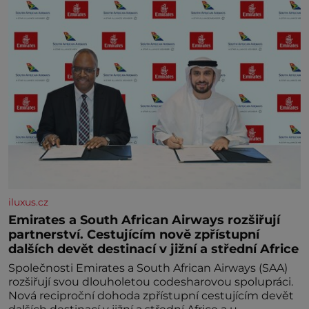
iluxus.cz
Emirates a South African Airways rozšiřují
partnerství. Cestujícím nově zpřístupní
dalších devět destinací v jižní a střední Africe
Společnosti Emirates a South African Airways (SAA)
rozšiřují svou dlouholetou codesharovou spolupráci.
Nová reciproční dohoda zpřístupní cestujícím devět