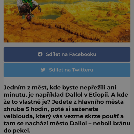
Sdílet na Facebooku
Sdílet na Twitteru
Jedním z měst, kde byste nepřežili ani
minutu, je například Dallol v Etiopii. A kde
že to vlastně je? Jedete z hlavního města
zhruba 5 hodin, poté si seženete
velblouda, který vás vezme skrze poušť a
tam se nachází město Dallol – neboli bránu
do pekel.