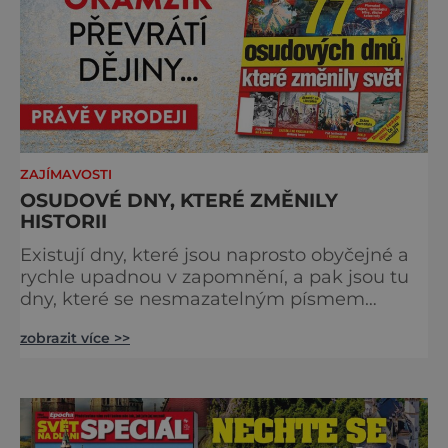
ZAJÍMAVOSTI
OSUDOVÉ DNY, KTERÉ ZMĚNILY
HISTORII
Existují dny, které jsou naprosto obyčejné a
rychle upadnou v zapomnění, a pak jsou tu
dny, které se nesmazatelným písmem
otisknou do lidské historie, a je jedno, jestli
zobrazit více >>
dojde k významnému objevu nebo děsivé
katastrofě. Vezměte si k ruce kalendář a
projděte společně s námi historii křížem
krážem. Je 10. dubna roku 49 př. n. l. a na
břehu říčky Rubikon pronáší Gaius Julius