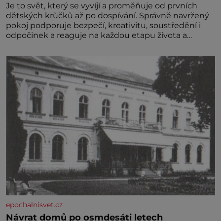
Je to svět, který se vyvíjí a proměňuje od prvních
dětských krůčků až po dospívání. Správně navržený
pokoj podporuje bezpečí, kreativitu, soustředění i
odpočinek a reaguje na každou etapu života a
specifické potřeby dítěte. Pro nejmenší je klíčová
jednoduchost, měkkost a bezpečí, proto by pokoj
miminka měl působit především klidně a útulně.
Předškolní věk je
epochalnisvet.cz
Návrat domů po osmdesáti letech