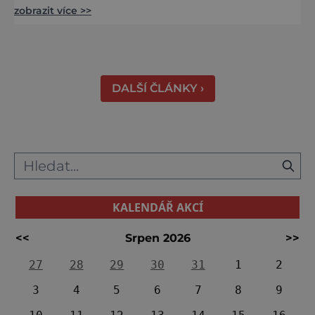
zobrazit více >>
řekne slovenské lázně, Piešťany bývají první
volbou. Jejich věhlas je mezinárodní. A není
divu. Město rozprostřené na březích řeky
Váhu je proslulé termálními prameny
DALŠÍ ČLÁNKY ›
KALENDÁŘ AKCÍ
<<
Srpen 2026
>>
27
28
29
30
31
1
2
3
4
5
6
7
8
9