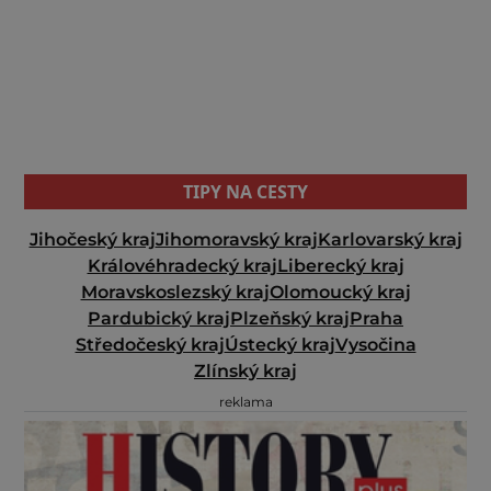
TIPY NA CESTY
Jihočeský kraj
Jihomoravský kraj
Karlovarský kraj
Královéhradecký kraj
Liberecký kraj
Moravskoslezský kraj
Olomoucký kraj
Pardubický kraj
Plzeňský kraj
Praha
Středočeský kraj
Ústecký kraj
Vysočina
Zlínský kraj
reklama