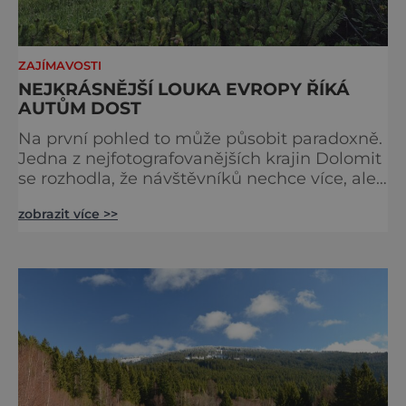
ZAJÍMAVOSTI
NEJKRÁSNĚJŠÍ LOUKA EVROPY ŘÍKÁ
AUTŮM DOST
Na první pohled to může působit paradoxně.
Jedna z nejfotografovanějších krajin Dolomit
se rozhodla, že návštěvníků nechce více, ale
méně. Alpe di Siusi, největší vysokohorská
zobrazit více >>
louka v Evropě, zavádí od léta 2026 nová
pravidla příjezdu, která mají jediný cíl –
zachovat místo, kvůli němuž sem lidé
přijíždějí. Nejde o boj proti turistům. Jde o
ochranu krajiny, která už nechce být obětí
vlastního úspě