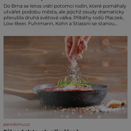
Do Brna se letos vrátí potomci rodin, které pomáhaly
utvářet podobu města, ale jejichž osudy dramaticky
přerušila druhá světová válka. Příběhy rodů Placzek,
Löw-Beer, Fuhrmann, Kohn a Stiassni se stanou
jednou z hlavních dramaturgických linií festivalu
židovské kultury ŠTETL FEST 2026. Některé návraty
nejsou jednoduché. Místa, která si člověk pamatuje z
rodinných vyprávění, už dávno
panidomu.cz