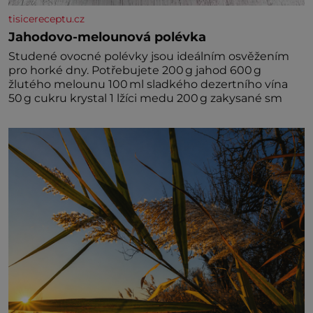
tisicereceptu.cz
Jahodovo-melounová polévka
Studené ovocné polévky jsou ideálním osvěžením
pro horké dny. Potřebujete 200 g jahod 600 g
žlutého melounu 100 ml sladkého dezertního vína
50 g cukru krystal 1 lžíci medu 200 g zakysané sm