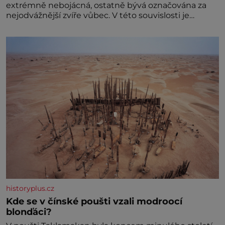
extrémně nebojácná, ostatně bývá označována za
nejodvážnější zvíře vůbec. V této souvislosti je
dokonc
historyplus.cz
Kde se v čínské poušti vzali modroocí
blonďáci?