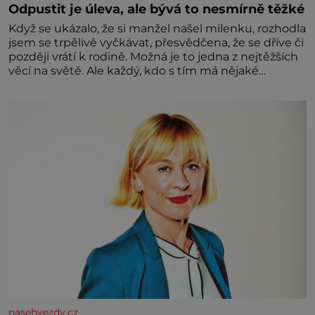
Odpustit je úleva, ale bývá to nesmírně těžké
Když se ukázalo, že si manžel našel milenku, rozhodla
jsem se trpělivě vyčkávat, přesvědčena, že se dříve či
později vrátí k rodině. Možná je to jedna z nejtěžších
věcí na světě. Ale každý, kdo s tím má nějaké
zkušenosti, se zapřísahá, že pokud odpustíte,
znatelně se vám uleví. Když se ke mně doneslo, že si
manžel pořídil milenku,
nasehvezdy.cz