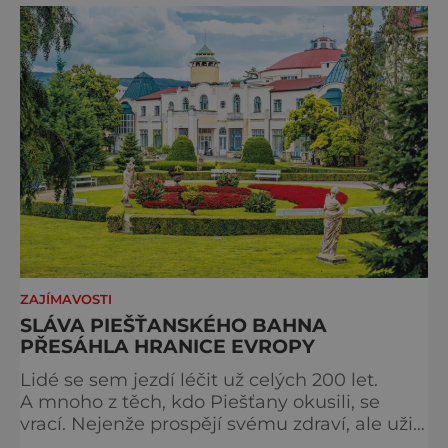
podobě. Města s neopakovatelnou
atmosférou Vydejte se s námi na prohlídku
měst, která patří k
ZAJÍMAVOSTI
SLÁVA PIEŠŤANSKÉHO BAHNA
PŘESÁHLA HRANICE EVROPY
Lidé se sem jezdí léčit už celých 200 let.
A mnoho z těch, kdo Piešťany okusili, se
vrací. Nejenže prospějí svému zdraví, ale užijí
si tu i bohatý společenský život. Když se