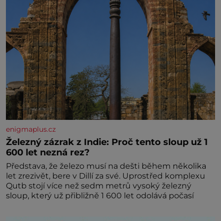
enigmaplus.cz
Železný zázrak z Indie: Proč tento sloup už 1
600 let nezná rez?
Představa, že železo musí na dešti během několika
let zrezivět, bere v Dillí za své. Uprostřed komplexu
Qutb stojí více než sedm metrů vysoký železný
sloup, který už přibližně 1 600 let odolává počasí