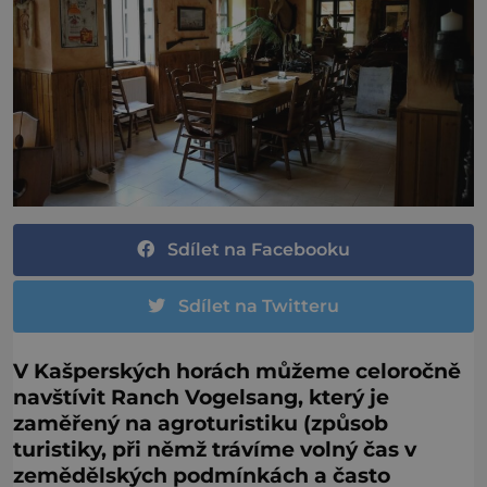
Sdílet na Facebooku
Sdílet na Twitteru
V Kašperských horách můžeme celoročně
navštívit Ranch Vogelsang, který je
zaměřený na agroturistiku (způsob
turistiky, při němž trávíme volný čas v
zemědělských podmínkách a často