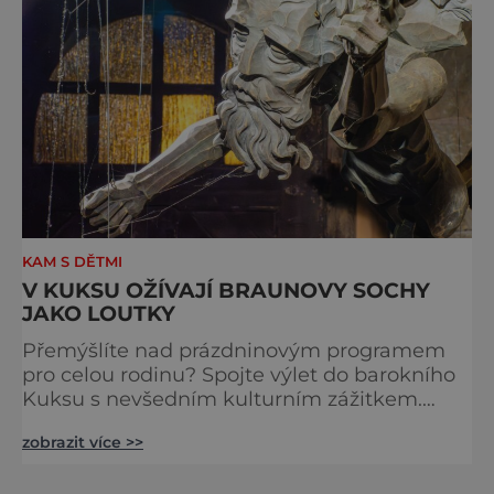
KAM S DĚTMI
V KUKSU OŽÍVAJÍ BRAUNOVY SOCHY
JAKO LOUTKY
Přemýšlíte nad prázdninovým programem
pro celou rodinu? Spojte výlet do barokního
Kuksu s nevšedním kulturním zážitkem.
Galerie loutek Kuks v historickém
zobrazit více >>
Comoedien-Hausu zve na stálou expozici
Braunova socha loutkou. Jde o unikátní