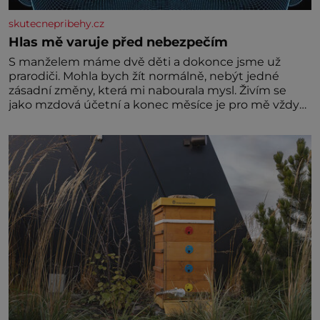
skutecnepribehy.cz
Hlas mě varuje před nebezpečím
S manželem máme dvě děti a dokonce jsme už
prarodiči. Mohla bych žít normálně, nebýt jedné
zásadní změny, která mi nabourala mysl. Živím se
jako mzdová účetní a konec měsíce je pro mě vždy
velice psychicky náročným obdobím. Od té chvíle, co
máme vnoučata, mi dcera čím dál častěji volá o
pomoc, co se hlídání týče. Dalo by se