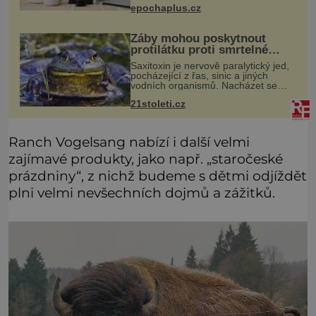
epochaplus.cz
soubor zdí a nábytku. Je to prostor,
kterým proudí energie čchi
Žáby mohou poskytnout
protilátku proti smrtelné
otravě měkkýši
Saxitoxin je nervově paralytický jed,
pocházející z řas, sinic a jiných
vodních organismů. Nacházet se
však může i v lidmi konzumovaných
21stoleti.cz
mlžích, jako jsou ústřice nebo slávky.
K příznakům otravy patří
Ranch Vogelsang nabízí i další velmi
zajímavé produkty, jako např. „staročeské
prázdniny“, z nichž budeme s dětmi odjíždět
plni velmi nevšechních dojmů a zážitků.