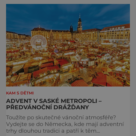
cyklus soch-loutek inspirovaných sochami
Matyáše Bernarda Brauna nejen z Kuksu.
Výstava Braunova socha loutkou představuje
padesát autorských loutek řezbáře a scénog
KAM S DĚTMI
ADVENT V SASKÉ METROPOLI –
PŘEDVÁNOČNÍ DRÁŽĎANY
Toužíte po skutečné vánoční atmosféře?
Vydejte se do Německa, kde mají adventní
trhy dlouhou tradici a patří k těm