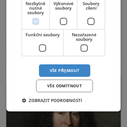
Nezbytně
Výkonové
Soubory
Moravskoslezský kraj
Olomoucký kraj
nutné
soubory
cílení
Pardubický kraj
Plzeňský kraj
Praha
soubory
Středočeský kraj
Ústecký kraj
Vysočina
Zlínský kraj
reklama
Funkční soubory
Nezařazené
soubory
VŠE PŘIJMOUT
VŠE ODMÍTNOUT
ZOBRAZIT PODROBNOSTI