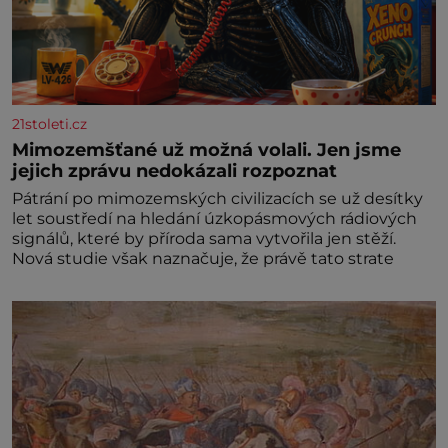
21stoleti.cz
Mimozemšťané už možná volali. Jen jsme
jejich zprávu nedokázali rozpoznat
Pátrání po mimozemských civilizacích se už desítky
let soustředí na hledání úzkopásmových rádiových
signálů, které by příroda sama vytvořila jen stěží.
Nová studie však naznačuje, že právě tato strate