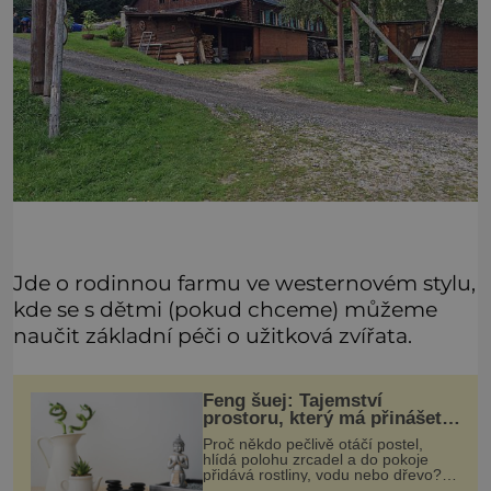
Jde o rodinnou farmu ve westernovém stylu,
kde se s dětmi (pokud chceme) můžeme
naučit základní péči o užitková zvířata.
Feng šuej: Tajemství
prostoru, který má přinášet
štěstí
Proč někdo pečlivě otáčí postel,
hlídá polohu zrcadel a do pokoje
přidává rostliny, vodu nebo dřevo?
Feng šuej tvrdí, že domov není jen