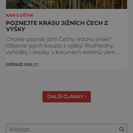
KAM S DĚTMI
POZNEJTE KRÁSU JIŽNÍCH ČECH Z
VÝŠKY
Chcete poznat jižní Čechy trochu jinak?
Objevte jejich kouzlo z výšky! Rozhledny,
vyhlídky i stezky v korunách stromů vám
nabídnou dechberoucí pohledy na řeky, lesy,
zobrazit více >>
města i Alpy v dálce. Ptačí pozorovatelna
Vrbenské rybníky Začněte třeba na Stezce
korunami stromů Lipno, kde se projdete ve
výšce 40 metrů s výhledy na šu
DALŠÍ ČLÁNKY ›