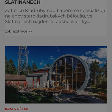
SLATIŇANECH
Zatímco Kladruby nad Labem se specializují
na chov starokladrubských běloušů, ve
Slatiňanech najdeme krásné vraníky
stejného plemene. V hipologickém muzeu v
zobrazit více >>
budově zámku se dozvíte více o chovu
těchto koní, jsou tu vystaveny významné
obrazy s koňskými motivy, sedla a postroje,
některé exponáty připomínají využití koní ve
vojenství, dopravě, honech či dostizích.
[caption id="attachment_74515
KAM S DĚTMI