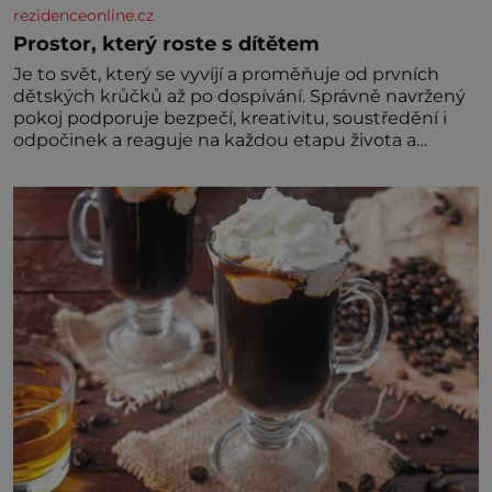
rezidenceonline.cz
Prostor, který roste s dítětem
Je to svět, který se vyvíjí a proměňuje od prvních
dětských krůčků až po dospívání. Správně navržený
pokoj podporuje bezpečí, kreativitu, soustředění i
odpočinek a reaguje na každou etapu života a
specifické potřeby dítěte. Pro nejmenší je klíčová
jednoduchost, měkkost a bezpečí, proto by pokoj
miminka měl působit především klidně a útulně.
Předškolní věk je