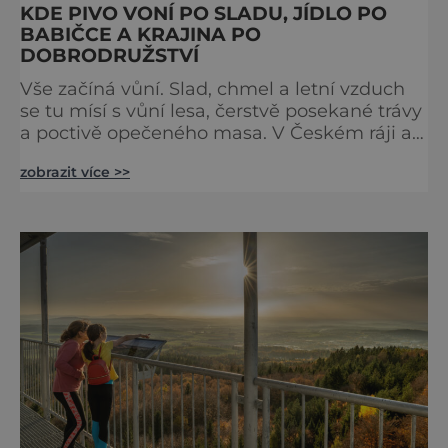
KDE PIVO VONÍ PO SLADU, JÍDLO PO
BABIČCE A KRAJINA PO
DOBRODRUŽSTVÍ
Vše začíná vůní. Slad, chmel a letní vzduch
se tu mísí s vůní lesa, čerstvě posekané trávy
a poctivě opečeného masa. V Českém ráji a
na Liberecku se léto nepočítá na dny, ale na
zobrazit více >>
doušky – a ty tady tečou proudem. Není to
jen výlet, je to oslava chutí, tradice a
poctivého řemesla, kterou ocení každý, kdo
ví, že k dokonalému dni patří nejen výhled,
ale i výčep. Měšťanský pivovar Turnov přesně
ví,