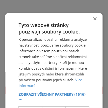
×
Tyto webové stránky
používají soubory cookie.
K personalizaci obsahu, reklam a analýze
návštěvnosti používáme soubory cookie.
Informace o vašem používání našich
stránek také sdílíme s našimi reklamními
a analytickými partnery, kteří je mohou
kombinovat s dalšími informacemi, které
jste jim poskytli nebo které shromáždili
při vašem používání jejich služeb.
Více
informací
TIPY NA CESTY
ZOBRAZIT VŠECHNY PARTNERY
(1616)
→
Jihočeský kraj
Jihomoravský kraj
Karlovarský kraj
Královéhradecký kraj
Liberecký kraj