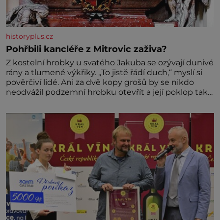
historyplus.cz
Pohřbili kancléře z Mitrovic zaživa?
Z kostelní hrobky u svatého Jakuba se ozývají dunivé
rány a tlumené výkřiky. „To jistě řádí duch,“ myslí si
pověrčiví lidé. Ani za dvě kopy grošů by se nikdo
neodvážil podzemní hrobku otevřít a její poklop tak
raději jen skrápí svěcenou vodou. Za několik dní
divné burácení skutečně ustane. Když o mnoho let
později hrobku