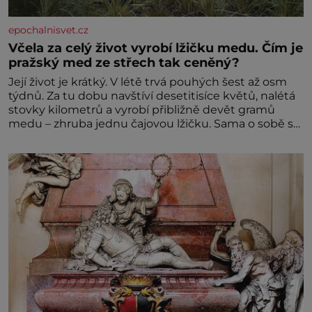
epochalnisvet.cz
Včela za celý život vyrobí lžičku medu. Čím je
pražský med ze střech tak ceněný?
Její život je krátký. V létě trvá pouhých šest až osm
týdnů. Za tu dobu navštíví desetitisíce květů, nalétá
stovky kilometrů a vyrobí přibližně devět gramů
medu – zhruba jednu čajovou lžičku. Sama o sobě se
může zdát bezvýznamná. Teprve když se spojí s
dalšími desítkami tisíc příslušnic svého včelstva,
vznikne jeden z nejdokonalejších organismů