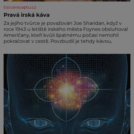
tisicereceptu.cz
Pravá irská káva
Za jejího tvůrce je považován Joe Sharidan, když v
roce 1943 u letiště irského města Foynes obsluhoval
Američany, kteří kvůli špatnému počasí nemohli
pokračovat v cestě. Povzbudil je tehdy kávou,